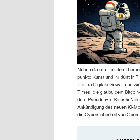
n
r
I
e
n
n
h
I
a
n
Neben den drei großen Themen 
punkto Kunst und ihr dürft in
l
h
Thema Digitale Gewalt und wir
Times, die glaubt, dem Bitcoin
t
a
dem Pseudonym Satoshi Nakam
Ankündigung des neuen KI-Mod
s
l
die Cybersicherheit von Open
p
t