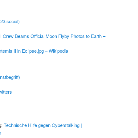
@23.social)
I Crew Beams Official Moon Flyby Photos to Earth –
rtemis II in Eclipse.jpg – Wikipedia
stbegriff)
itters
g:
Technische Hilfe gegen Cyberstalking |
g