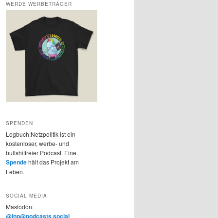
WERDE WERBETRÄGER
SPENDEN
Logbuch:Netzpolitik ist ein
kostenloser, werbe- und
bullshitfreier Podcast. Eine
Spende
hält das Projekt am
Leben.
SOCIAL MEDIA
Mastodon:
@lnp@podcasts.social