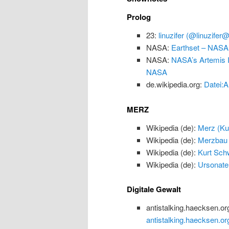
Prolog
23:
linuzifer (@linuzifer
NASA:
Earthset – NASA
NASA:
NASA’s Artemis I
NASA
de.wikipedia.org:
Datei:A
MERZ
Wikipedia (de):
Merz (Kun
Wikipedia (de):
Merzbau
Wikipedia (de):
Kurt Schw
Wikipedia (de):
Ursonate
Digitale Gewalt
antistalking.haecksen.or
antistalking.haecksen.or