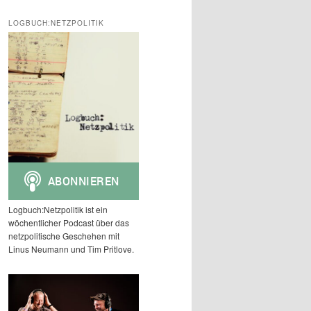
c
h
LOGBUCH:NETZPOLITIK
e
n
Logbuch:Netzpolitik ist ein
wöchentlicher Podcast über das
netzpolitische Geschehen mit
Linus Neumann und Tim Pritlove.