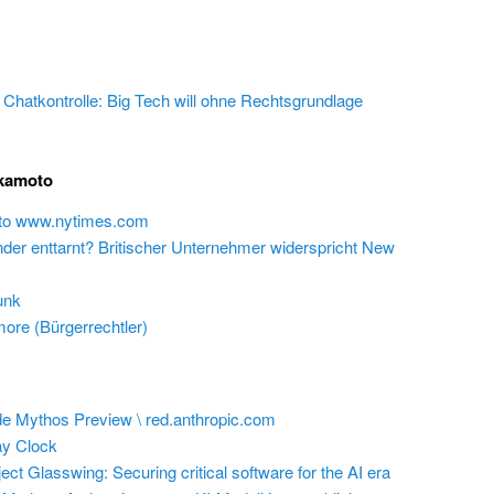
e Chatkontrolle: Big Tech will ohne Rechtsgrundlage
akamoto
 to www.nytimes.com
inder enttarnt? Britischer Unternehmer widerspricht New
unk
ore (Bürgerrechtler)
e Mythos Preview \ red.anthropic.com
y Clock
ect Glasswing: Securing critical software for the AI era