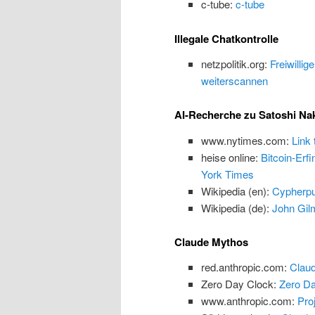
c-tube:
c-tube
Illegale Chatkontrolle
netzpolitik.org:
Freiwillig
weiterscannen
AI-Recherche zu Satoshi N
www.nytimes.com:
Link
heise online:
Bitcoin-Erf
York Times
Wikipedia (en):
Cypherp
Wikipedia (de):
John Gilm
Claude Mythos
red.anthropic.com:
Claud
Zero Day Clock:
Zero Da
www.anthropic.com:
Proj