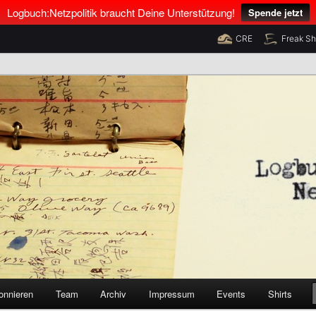
Logbuch:Netzpolitik braucht Deine Unterstützung!
Spende jetzt
CRE
Freak S
nus Neumann und Tim Pritlove
olitik
onnieren
Team
Archiv
Impressum
Events
Shirts