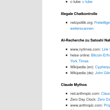
c-tube:
c-tube
Illegale Chatkontrolle
netzpolitik.org:
Freiwillig
weiterscannen
AI-Recherche zu Satoshi N
www.nytimes.com:
Link
heise online:
Bitcoin-Erf
York Times
Wikipedia (en):
Cypherp
Wikipedia (de):
John Gilm
Claude Mythos
red.anthropic.com:
Claud
Zero Day Clock:
Zero Da
www.anthropic.com:
Proj