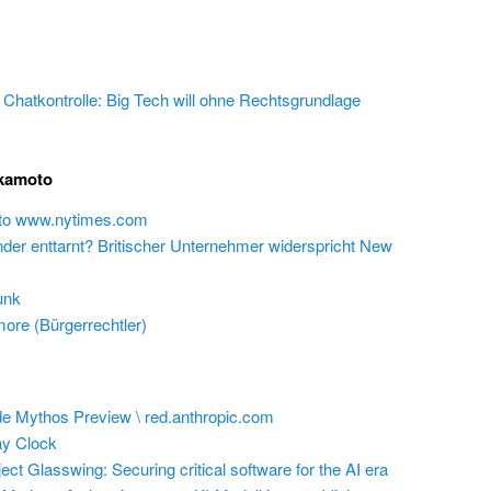
e Chatkontrolle: Big Tech will ohne Rechtsgrundlage
akamoto
 to www.nytimes.com
inder enttarnt? Britischer Unternehmer widerspricht New
unk
ore (Bürgerrechtler)
e Mythos Preview \ red.anthropic.com
y Clock
ect Glasswing: Securing critical software for the AI era