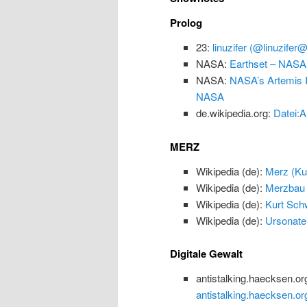
Prolog
23:
linuzifer (@linuzifer
NASA:
Earthset – NASA
NASA:
NASA’s Artemis I
NASA
de.wikipedia.org:
Datei:A
MERZ
Wikipedia (de):
Merz (Kun
Wikipedia (de):
Merzbau
Wikipedia (de):
Kurt Schw
Wikipedia (de):
Ursonate
Digitale Gewalt
antistalking.haecksen.or
antistalking.haecksen.or