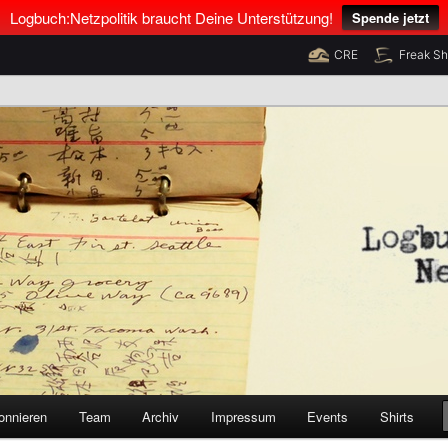
Logbuch:Netzpolitik braucht Deine Unterstützung!
Spende jetzt
CRE
Freak S
nus Neumann und Tim Pritlove
olitik
onnieren
Team
Archiv
Impressum
Events
Shirts