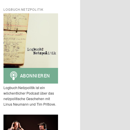
c
h
LOGBUCH:NETZPOLITIK
e
n
Logbuch:Netzpolitik ist ein
wöchentlicher Podcast über das
netzpolitische Geschehen mit
Linus Neumann und Tim Pritlove.