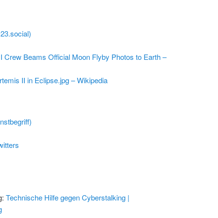
@23.social)
I Crew Beams Official Moon Flyby Photos to Earth –
rtemis II in Eclipse.jpg – Wikipedia
stbegriff)
itters
g:
Technische Hilfe gegen Cyberstalking |
g