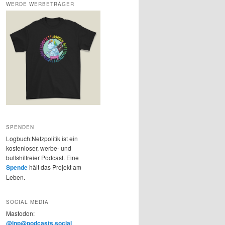
WERDE WERBETRÄGER
SPENDEN
Logbuch:Netzpolitik ist ein
kostenloser, werbe- und
bullshitfreier Podcast. Eine
Spende
hält das Projekt am
Leben.
SOCIAL MEDIA
Mastodon:
@lnp@podcasts.social