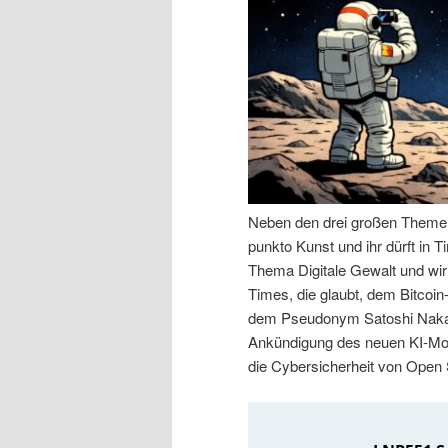
n
r
I
e
n
n
h
I
a
n
Neben den drei großen Themen 
punkto Kunst und ihr dürft in
l
h
Thema Digitale Gewalt und wir
Times, die glaubt, dem Bitcoin
t
a
dem Pseudonym Satoshi Nakam
Ankündigung des neuen KI-Mod
s
l
die Cybersicherheit von Open
p
t