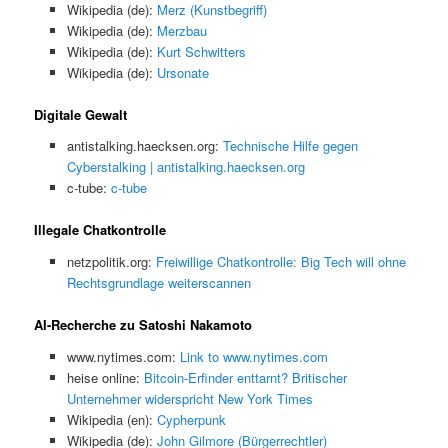
Wikipedia (de):
Merz (Kunstbegriff)
Wikipedia (de):
Merzbau
Wikipedia (de):
Kurt Schwitters
Wikipedia (de):
Ursonate
Digitale Gewalt
antistalking.haecksen.org:
Technische Hilfe gegen
Cyberstalking | antistalking.haecksen.org
c-tube:
c-tube
Illegale Chatkontrolle
netzpolitik.org:
Freiwillige Chatkontrolle: Big Tech will ohne
Rechtsgrundlage weiterscannen
AI-Recherche zu Satoshi Nakamoto
www.nytimes.com:
Link to www.nytimes.com
heise online:
Bitcoin-Erfinder enttarnt? Britischer
Unternehmer widerspricht New York Times
Wikipedia (en):
Cypherpunk
Wikipedia (de):
John Gilmore (Bürgerrechtler)