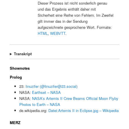
Dieser Prozess ist nicht sonderlich genau
und das Ergebnis enthält daher mit
Sicherheit eine Reihe von Fehlern. Im Zweifel
gilt immer das in der Sendung
aufgezeichnete gesprochene Wort. Formate:
HTML
,
WEBVTT
.
Transkript
Shownotes
Prolog
23:
linuzifer (@linuzifer@23.social)
NASA:
Earthset – NASA
NASA:
NASA’s Artemis II Crew Beams Official Moon Flyby
Photos to Earth – NASA
de.wikipedia.org:
Datei:Artemis II in Eclipse.jpg – Wikipedia
MERZ