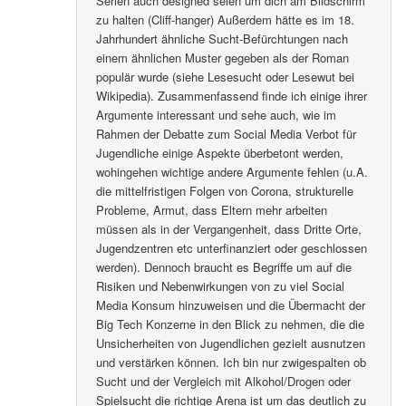
Serien auch designed seien um dich am Bildschirm
zu halten (Cliff-hanger) Außerdem hätte es im 18.
Jahrhundert ähnliche Sucht-Befürchtungen nach
einem ähnlichen Muster gegeben als der Roman
populär wurde (siehe Lesesucht oder Lesewut bei
Wikipedia). Zusammenfassend finde ich einige ihrer
Argumente interessant und sehe auch, wie im
Rahmen der Debatte zum Social Media Verbot für
Jugendliche einige Aspekte überbetont werden,
wohingehen wichtige andere Argumente fehlen (u.A.
die mittelfristigen Folgen von Corona, strukturelle
Probleme, Armut, dass Eltern mehr arbeiten
müssen als in der Vergangenheit, dass Dritte Orte,
Jugendzentren etc unterfinanziert oder geschlossen
werden). Dennoch braucht es Begriffe um auf die
Risiken und Nebenwirkungen von zu viel Social
Media Konsum hinzuweisen und die Übermacht der
Big Tech Konzerne in den Blick zu nehmen, die die
Unsicherheiten von Jugendlichen gezielt ausnutzen
und verstärken können. Ich bin nur zwigespalten ob
Sucht und der Vergleich mit Alkohol/Drogen oder
Spielsucht die richtige Arena ist um das deutlich zu