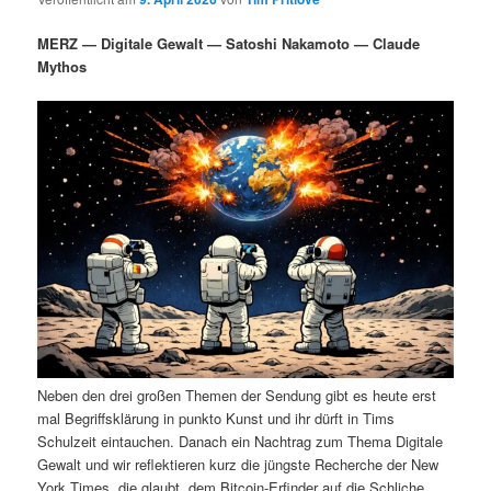
i
s
m
u
n
n
MERZ — Digitale Gewalt — Satoshi Nakamoto — Claude
g
a
Mythos
ä
n
e
v
n
i
r
d
g
a
e
ä
t
i
n
r
o
n
I
e
n
n
h
I
Neben den drei großen Themen der Sendung gibt es heute erst
a
n
mal Begriffsklärung in punkto Kunst und ihr dürft in Tims
Schulzeit eintauchen. Danach ein Nachtrag zum Thema Digitale
l
h
Gewalt und wir reflektieren kurz die jüngste Recherche der New
York Times, die glaubt, dem Bitcoin-Erfinder auf die Schliche