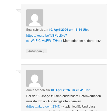
Egal
schrieb
am
10. April 2026 um 18:54 Uhr
:
https://youtu.be/ftf8PsLi0jc?
is=WsEiCIMuFW1ZH4cc
Merz oder ein anderer fritz
↓
Antworten
Armin
schrieb
am
10. April 2026 um 20:41 Uhr
:
Bei der Aussage zu sich änderndem Patchverhalten
musste ich an Abhängigkeiten denken
(
https://xkcd.com/2347/
-> z.B. log4j). Und dass