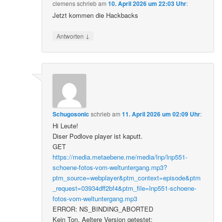
clemens
schrieb
am
10. April 2026 um 22:03 Uhr
:
Jetzt kommen die Hackbacks
↓
Antworten
Schugosonic
schrieb
am
11. April 2026 um 02:09 Uhr
:
Hi Leute!
Diser Podlove player ist kaputt.
GET
https://media.metaebene.me/media/lnp/lnp551-
schoene-fotos-vom-weltuntergang.mp3?
ptm_source=webplayer&ptm_context=episode&ptm
_request=03934dff2bf4&ptm_file=lnp551-schoene-
fotos-vom-weltuntergang.mp3
ERROR: NS_BINDING_ABORTED
Kein Ton. Aeltere Version getestet: