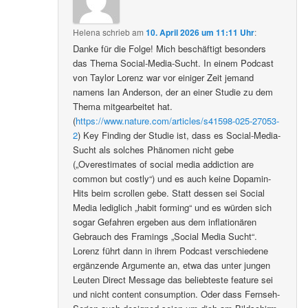
Helena
schrieb
am
10. April 2026 um 11:11 Uhr
:
Danke für die Folge! Mich beschäftigt besonders
das Thema Social-Media-Sucht. In einem Podcast
von Taylor Lorenz war vor einiger Zeit jemand
namens Ian Anderson, der an einer Studie zu dem
Thema mitgearbeitet hat.
(
https://www.nature.com/articles/s41598-025-27053-
2
) Key Finding der Studie ist, dass es Social-Media-
Sucht als solches Phänomen nicht gebe
(„Overestimates of social media addiction are
common but costly“) und es auch keine Dopamin-
Hits beim scrollen gebe. Statt dessen sei Social
Media lediglich „habit forming“ und es würden sich
sogar Gefahren ergeben aus dem inflationären
Gebrauch des Framings „Social Media Sucht“.
Lorenz führt dann in ihrem Podcast verschiedene
ergänzende Argumente an, etwa das unter jungen
Leuten Direct Message das beliebteste feature sei
und nicht content consumption. Oder dass Fernseh-