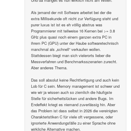
Und da mangelt es nun wirklich nicht am Willen.
Als jemand der mit Software arbeitet bei der die
extra Millisekunde oft nicht zur Verfügung steht und
purer luxus ist ist es eh völlig abstrus was
Programmierer mit teilweise 16 Kernen bei >= 3.8
GHz plus quasi noch einem ganzen extra PC in
ihrem PC (GPU) unter der Haube softwaretechnisch
manchmal als „schnell“ verkaufen wollen.
Stattdessen biegt man sich vielerorts lieber die
Messverfahren und Benchmarksszenarien zurecht.
Aber anderes Thema.
Das soll absolut keine Rechtfertigung und auch kein
Lob für C sein. Memory management ist schwer und
wie wir ja wissen auch so ziemlich die häufigste
Stelle für sicherheitslücken und andere Bugs. Im
Endeffekt kriegt es niemand zuverlässig hin. Aber
das Problem ist dass selbst in 2026 die vereinigten
Charakteristiken C für viele oft vergessene, oder
ignorierte Anwendungsfälle zu einer Sprache ohne
wirkliche Alternative machen.