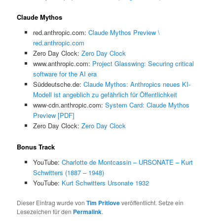
Claude Mythos
red.anthropic.com:
Claude Mythos Preview \
red.anthropic.com
Zero Day Clock:
Zero Day Clock
www.anthropic.com:
Project Glasswing: Securing critical
software for the AI era
Süddeutsche.de:
Claude Mythos: Anthropics neues KI-
Modell ist angeblich zu gefährlich für Öffentlichkeit
www-cdn.anthropic.com:
System Card: Claude Mythos
Preview [PDF]
Zero Day Clock:
Zero Day Clock
Bonus Track
YouTube:
Charlotte de Montcassin – URSONATE – Kurt
Schwitters (1887 – 1948)
YouTube:
Kurt Schwitters Ursonate 1932
Dieser Eintrag wurde von
Tim Pritlove
veröffentlicht. Setze ein
Lesezeichen für den
Permalink
.