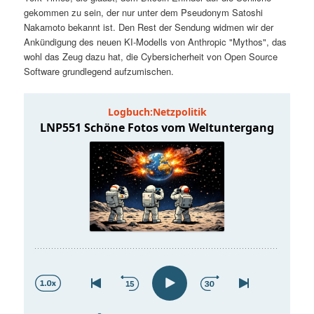
t
a
gekommen zu sein, der nur unter dem Pseudonym Satoshi
Nakamoto bekannt ist. Den Rest der Sendung widmen wir der
s
l
Ankündigung des neuen KI-Modells von Anthropic "Mythos", das
wohl das Zeug dazu hat, die Cybersicherheit von Open Source
p
t
Software grundlegend aufzumischen.
r
s
i
p
n
r
g
i
e
n
n
g
e
n