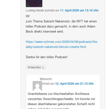
Ludwig Neste
schrieb
am
11. April 2026 um 13:16 Uhr
:
Hi!
zum Thema Satoshi Nakamoto: die NYT hat einen
tollen Podcast dazu gemacht, in dem auch Adam
Beck direkt interviewt wird.
https://www.nytimes.com/2026/04/09/podcasts/the-
daily/satoshi-nakamoto-bitcoin-creator.html
Danke für den tollen Podcast!
↓
Antworten
Bilbrecht
schrieb
am
12. April 2026 um 21:12 Uhr
:
Unanhörbares zur klischeehaften Amifresse
verzerrtes Vorsichhingeschwalle. Ich konnte mir
diesen übertriebenen gekünstelten Scheiß nicht
geben. Ich habs ausgemacht.