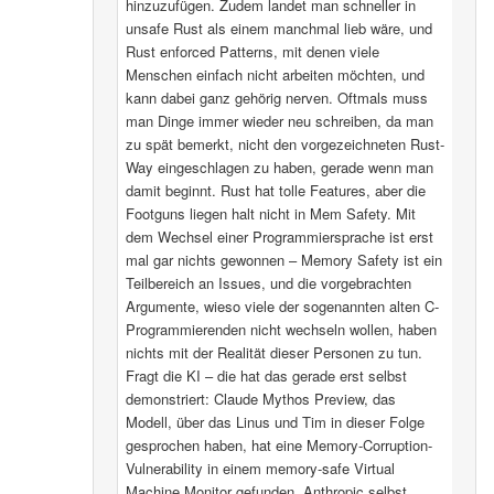
hinzuzufügen. Zudem landet man schneller in
unsafe Rust als einem manchmal lieb wäre, und
Rust enforced Patterns, mit denen viele
Menschen einfach nicht arbeiten möchten, und
kann dabei ganz gehörig nerven. Oftmals muss
man Dinge immer wieder neu schreiben, da man
zu spät bemerkt, nicht den vorgezeichneten Rust-
Way eingeschlagen zu haben, gerade wenn man
damit beginnt. Rust hat tolle Features, aber die
Footguns liegen halt nicht in Mem Safety. Mit
dem Wechsel einer Programmiersprache ist erst
mal gar nichts gewonnen – Memory Safety ist ein
Teilbereich an Issues, und die vorgebrachten
Argumente, wieso viele der sogenannten alten C-
Programmierenden nicht wechseln wollen, haben
nichts mit der Realität dieser Personen zu tun.
Fragt die KI – die hat das gerade erst selbst
demonstriert: Claude Mythos Preview, das
Modell, über das Linus und Tim in dieser Folge
gesprochen haben, hat eine Memory-Corruption-
Vulnerability in einem memory-safe Virtual
Machine Monitor gefunden. Anthropic selbst