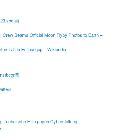
@23.social)
I Crew Beams Official Moon Flyby Photos to Earth –
rtemis II in Eclipse.jpg – Wikipedia
stbegriff)
itters
g:
Technische Hilfe gegen Cyberstalking |
g