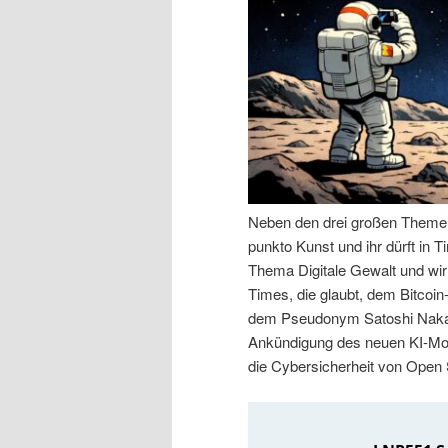
n
r
I
e
n
n
h
I
a
n
Neben den drei großen Themen 
punkto Kunst und ihr dürft in
l
h
Thema Digitale Gewalt und wir
Times, die glaubt, dem Bitcoin
t
a
dem Pseudonym Satoshi Nakam
Ankündigung des neuen KI-Mod
s
l
die Cybersicherheit von Open
p
t