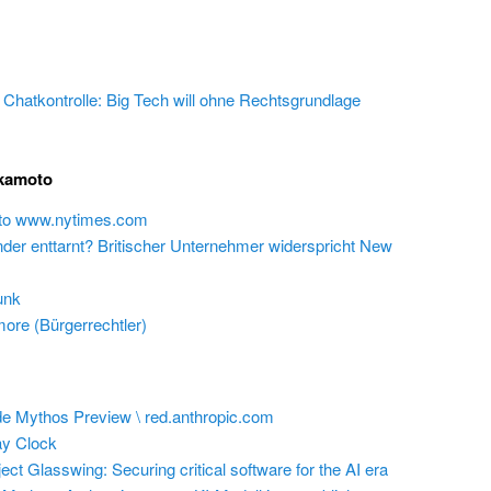
e Chatkontrolle: Big Tech will ohne Rechtsgrundlage
akamoto
 to www.nytimes.com
inder enttarnt? Britischer Unternehmer widerspricht New
unk
ore (Bürgerrechtler)
e Mythos Preview \ red.anthropic.com
y Clock
ect Glasswing: Securing critical software for the AI era