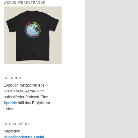
WERDE WERBETRÄGER
SPENDEN
Logbuch:Netzpolitik ist ein
kostenloser, werbe- und
bullshitfreier Podcast. Eine
Spende
hält das Projekt am
Leben.
SOCIAL MEDIA
Mastodon:
@lnp@podcasts.social