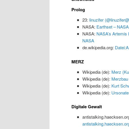
Prolog
23:
linuzifer (@linuzifer
NASA:
Earthset – NASA
NASA:
NASA’s Artemis I
NASA
de.wikipedia.org:
Datei:A
MERZ
Wikipedia (de):
Merz (Kun
Wikipedia (de):
Merzbau
Wikipedia (de):
Kurt Schw
Wikipedia (de):
Ursonate
Digitale Gewalt
antistalking.haecksen.or
antistalking.haecksen.or