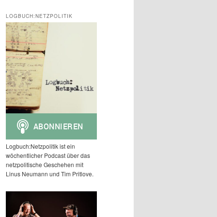
c
h
LOGBUCH:NETZPOLITIK
e
n
Logbuch:Netzpolitik ist ein
wöchentlicher Podcast über das
netzpolitische Geschehen mit
Linus Neumann und Tim Pritlove.