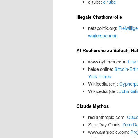
c-tube:
c-tube
Illegale Chatkontrolle
netzpolitik.org:
Freiwillig
weiterscannen
AI-Recherche zu Satoshi N
www.nytimes.com:
Link
heise online:
Bitcoin-Erf
York Times
Wikipedia (en):
Cypherp
Wikipedia (de):
John Gilm
Claude Mythos
red.anthropic.com:
Claud
Zero Day Clock:
Zero Da
www.anthropic.com:
Proj