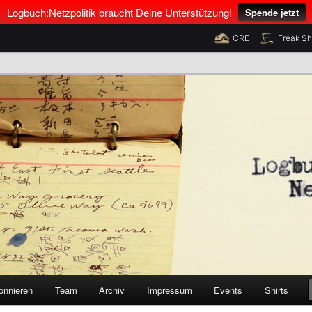
Logbuch:Netzpolitik braucht Deine Unterstützung!
Spende jetzt
CRE
Freak S
nus Neumann und Tim Pritlove
olitik
onnieren
Team
Archiv
Impressum
Events
Shirts