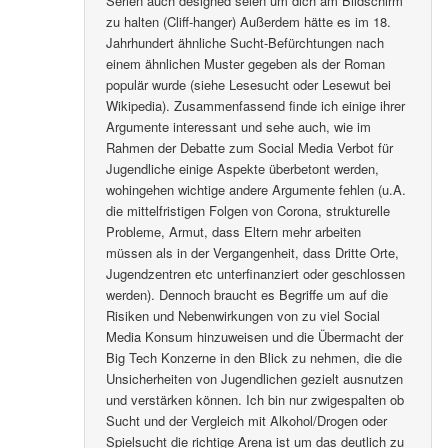
Serien auch designed seien um dich am Bildschirm
zu halten (Cliff-hanger) Außerdem hätte es im 18.
Jahrhundert ähnliche Sucht-Befürchtungen nach
einem ähnlichen Muster gegeben als der Roman
populär wurde (siehe Lesesucht oder Lesewut bei
Wikipedia). Zusammenfassend finde ich einige ihrer
Argumente interessant und sehe auch, wie im
Rahmen der Debatte zum Social Media Verbot für
Jugendliche einige Aspekte überbetont werden,
wohingehen wichtige andere Argumente fehlen (u.A.
die mittelfristigen Folgen von Corona, strukturelle
Probleme, Armut, dass Eltern mehr arbeiten
müssen als in der Vergangenheit, dass Dritte Orte,
Jugendzentren etc unterfinanziert oder geschlossen
werden). Dennoch braucht es Begriffe um auf die
Risiken und Nebenwirkungen von zu viel Social
Media Konsum hinzuweisen und die Übermacht der
Big Tech Konzerne in den Blick zu nehmen, die die
Unsicherheiten von Jugendlichen gezielt ausnutzen
und verstärken können. Ich bin nur zwigespalten ob
Sucht und der Vergleich mit Alkohol/Drogen oder
Spielsucht die richtige Arena ist um das deutlich zu