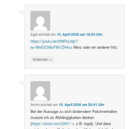
Egal
schrieb
am
10. April 2026 um 18:54 Uhr
:
https://youtu.be/ftf8PsLi0jc?
is=WsEiCIMuFW1ZH4cc
Merz oder ein anderer fritz
↓
Antworten
Armin
schrieb
am
10. April 2026 um 20:41 Uhr
:
Bei der Aussage zu sich änderndem Patchverhalten
musste ich an Abhängigkeiten denken
(
https://xkcd.com/2347/
-> z.B. log4j). Und dass