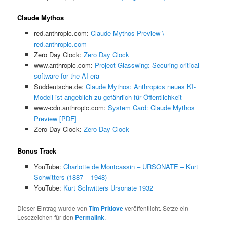
Claude Mythos
red.anthropic.com:
Claude Mythos Preview \
red.anthropic.com
Zero Day Clock:
Zero Day Clock
www.anthropic.com:
Project Glasswing: Securing critical
software for the AI era
Süddeutsche.de:
Claude Mythos: Anthropics neues KI-
Modell ist angeblich zu gefährlich für Öffentlichkeit
www-cdn.anthropic.com:
System Card: Claude Mythos
Preview [PDF]
Zero Day Clock:
Zero Day Clock
Bonus Track
YouTube:
Charlotte de Montcassin – URSONATE – Kurt
Schwitters (1887 – 1948)
YouTube:
Kurt Schwitters Ursonate 1932
Dieser Eintrag wurde von
Tim Pritlove
veröffentlicht. Setze ein
Lesezeichen für den
Permalink
.