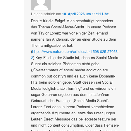
Helena
schrieb
am
10. April 2026 um 11:11 Uhr
:
Danke für die Folge! Mich beschäftigt besonders
das Thema Social-Media-Sucht. In einem Podcast
von Taylor Lorenz war vor einiger Zeit jemand
namens Ian Anderson, der an einer Studie zu dem
Thema mitgearbeitet hat.
(
https://www.nature.com/articles/s41598-025-27053-
2
) Key Finding der Studie ist, dass es Social-Media-
Sucht als solches Phänomen nicht gebe
(„Overestimates of social media addiction are
common but costly“) und es auch keine Dopamin-
Hits beim scrollen gebe. Statt dessen sei Social
Media lediglich „habit forming“ und es würden sich
sogar Gefahren ergeben aus dem inflationären
Gebrauch des Framings „Social Media Sucht“.
Lorenz führt dann in ihrem Podcast verschiedene
ergänzende Argumente an, etwa das unter jungen
Leuten Direct Message das beliebteste feature sei
und nicht content consumption. Oder dass Fernseh-