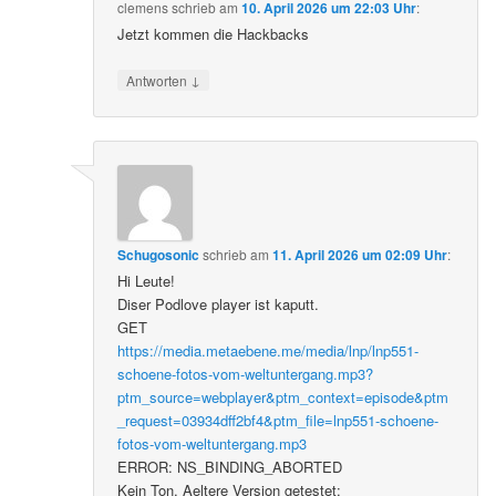
clemens
schrieb
am
10. April 2026 um 22:03 Uhr
:
Jetzt kommen die Hackbacks
↓
Antworten
Schugosonic
schrieb
am
11. April 2026 um 02:09 Uhr
:
Hi Leute!
Diser Podlove player ist kaputt.
GET
https://media.metaebene.me/media/lnp/lnp551-
schoene-fotos-vom-weltuntergang.mp3?
ptm_source=webplayer&ptm_context=episode&ptm
_request=03934dff2bf4&ptm_file=lnp551-schoene-
fotos-vom-weltuntergang.mp3
ERROR: NS_BINDING_ABORTED
Kein Ton. Aeltere Version getestet: