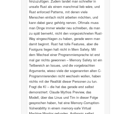
hinzuzufügen. Zudem landet man schneller in
unsafe Rust als einem manchmal lieb wäre, und
Rust enforced Patterns, mit denen viele
Menschen einfach nicht arbeiten möchten, und
kann dabei ganz gehörig nerven. Oftmals muss
man Dinge immer wieder neu schreiben, da man
zu spät bemerkt, nicht den vorgezeichneten Rust-
Way eingeschlagen zu haben, gerade wenn man
damit beginnt. Rust hat tolle Features, aber die
Footguns liegen halt nicht in Mem Safety. Mit
dem Wechsel einer Programmiersprache ist erst
mal gar nichts gewonnen – Memory Safety ist ein
Teilbereich an Issues, und die vorgebrachten
Argumente, wieso viele der sogenannten alten C-
Programmierenden nicht wechseln wollen, haben
nichts mit der Realität dieser Personen zu tun.
Fragt die KI – die hat das gerade erst selbst
demonstriert: Claude Mythos Preview, das
Modell, über das Linus und Tim in dieser Folge
gesprochen haben, hat eine Memory-Corruption-
Vulnerability in einem memory-safe Virtual
Machine Monitor gefunden. Anthropic selbst