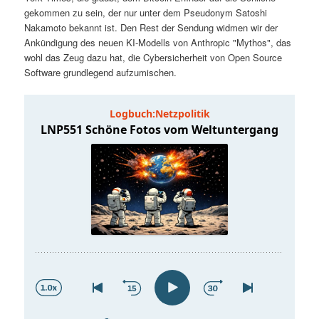
t
a
gekommen zu sein, der nur unter dem Pseudonym Satoshi
Nakamoto bekannt ist. Den Rest der Sendung widmen wir der
s
l
Ankündigung des neuen KI-Modells von Anthropic "Mythos", das
wohl das Zeug dazu hat, die Cybersicherheit von Open Source
p
t
Software grundlegend aufzumischen.
r
s
i
p
n
r
g
i
e
n
n
g
e
n