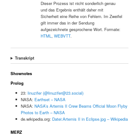
Dieser Prozess ist nicht sonderlich genau
und das Ergebnis enthält daher mit
Sicherheit eine Reihe von Fehlern. Im Zweifel
gilt immer das in der Sendung
aufgezeichnete gesprochene Wort. Formate:
HTML
,
WEBVTT
.
Transkript
Shownotes
Prolog
23:
linuzifer (@linuzifer@23.social)
NASA:
Earthset – NASA
NASA:
NASA’s Artemis II Crew Beams Official Moon Flyby
Photos to Earth – NASA
de.wikipedia.org:
Datei:Artemis II in Eclipse.jpg – Wikipedia
MERZ