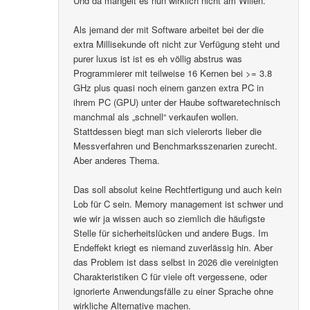
Und da mangelt es nun wirklich nicht am Willen.
Als jemand der mit Software arbeitet bei der die
extra Millisekunde oft nicht zur Verfügung steht und
purer luxus ist ist es eh völlig abstrus was
Programmierer mit teilweise 16 Kernen bei >= 3.8
GHz plus quasi noch einem ganzen extra PC in
ihrem PC (GPU) unter der Haube softwaretechnisch
manchmal als „schnell“ verkaufen wollen.
Stattdessen biegt man sich vielerorts lieber die
Messverfahren und Benchmarksszenarien zurecht.
Aber anderes Thema.
Das soll absolut keine Rechtfertigung und auch kein
Lob für C sein. Memory management ist schwer und
wie wir ja wissen auch so ziemlich die häufigste
Stelle für sicherheitslücken und andere Bugs. Im
Endeffekt kriegt es niemand zuverlässig hin. Aber
das Problem ist dass selbst in 2026 die vereinigten
Charakteristiken C für viele oft vergessene, oder
ignorierte Anwendungsfälle zu einer Sprache ohne
wirkliche Alternative machen.