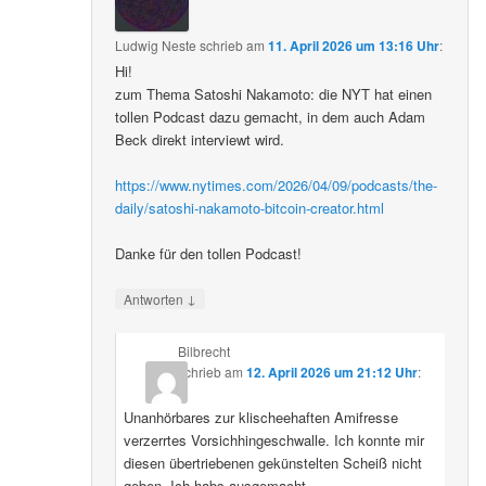
Ludwig Neste
schrieb
am
11. April 2026 um 13:16 Uhr
:
Hi!
zum Thema Satoshi Nakamoto: die NYT hat einen
tollen Podcast dazu gemacht, in dem auch Adam
Beck direkt interviewt wird.
https://www.nytimes.com/2026/04/09/podcasts/the-
daily/satoshi-nakamoto-bitcoin-creator.html
Danke für den tollen Podcast!
↓
Antworten
Bilbrecht
schrieb
am
12. April 2026 um 21:12 Uhr
:
Unanhörbares zur klischeehaften Amifresse
verzerrtes Vorsichhingeschwalle. Ich konnte mir
diesen übertriebenen gekünstelten Scheiß nicht
geben. Ich habs ausgemacht.