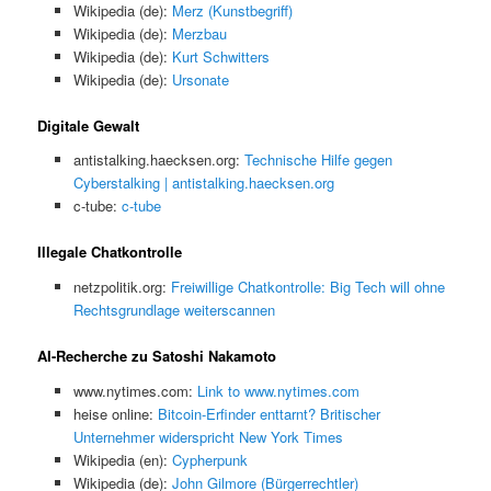
Wikipedia (de):
Merz (Kunstbegriff)
Wikipedia (de):
Merzbau
Wikipedia (de):
Kurt Schwitters
Wikipedia (de):
Ursonate
Digitale Gewalt
antistalking.haecksen.org:
Technische Hilfe gegen
Cyberstalking | antistalking.haecksen.org
c-tube:
c-tube
Illegale Chatkontrolle
netzpolitik.org:
Freiwillige Chatkontrolle: Big Tech will ohne
Rechtsgrundlage weiterscannen
AI-Recherche zu Satoshi Nakamoto
www.nytimes.com:
Link to www.nytimes.com
heise online:
Bitcoin-Erfinder enttarnt? Britischer
Unternehmer widerspricht New York Times
Wikipedia (en):
Cypherpunk
Wikipedia (de):
John Gilmore (Bürgerrechtler)