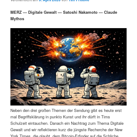
i
s
m
u
n
n
MERZ — Digitale Gewalt — Satoshi Nakamoto — Claude
g
a
Mythos
ä
n
e
v
n
i
r
d
g
a
e
ä
t
i
n
r
o
n
I
e
n
n
h
I
Neben den drei großen Themen der Sendung gibt es heute erst
a
n
mal Begriffsklärung in punkto Kunst und ihr dürft in Tims
Schulzeit eintauchen. Danach ein Nachtrag zum Thema Digitale
l
h
Gewalt und wir reflektieren kurz die jüngste Recherche der New
York Times, die glaubt, dem Bitcoin-Erfinder auf die Schliche