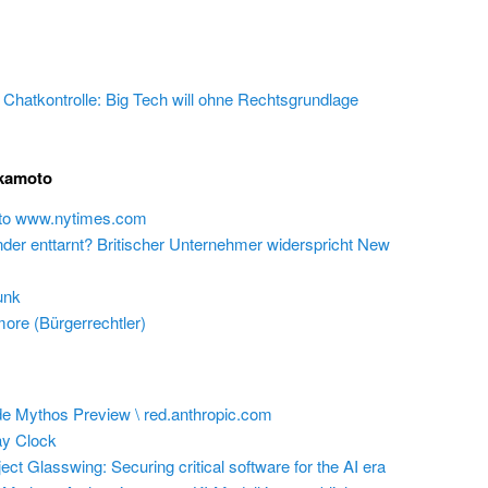
e Chatkontrolle: Big Tech will ohne Rechtsgrundlage
akamoto
 to www.nytimes.com
inder enttarnt? Britischer Unternehmer widerspricht New
unk
ore (Bürgerrechtler)
e Mythos Preview \ red.anthropic.com
y Clock
ect Glasswing: Securing critical software for the AI era