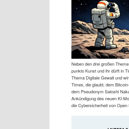
n
r
I
e
n
n
h
I
a
n
Neben den drei großen Themen 
punkto Kunst und ihr dürft in
l
h
Thema Digitale Gewalt und wir
Times, die glaubt, dem Bitcoin
t
a
dem Pseudonym Satoshi Nakam
Ankündigung des neuen KI-Mod
s
l
die Cybersicherheit von Open
p
t