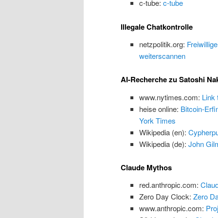
c-tube:
c-tube
Illegale Chatkontrolle
netzpolitik.org:
Freiwillig
weiterscannen
AI-Recherche zu Satoshi N
www.nytimes.com:
Link
heise online:
Bitcoin-Erf
York Times
Wikipedia (en):
Cypherp
Wikipedia (de):
John Gilm
Claude Mythos
red.anthropic.com:
Claud
Zero Day Clock:
Zero Da
www.anthropic.com:
Proj