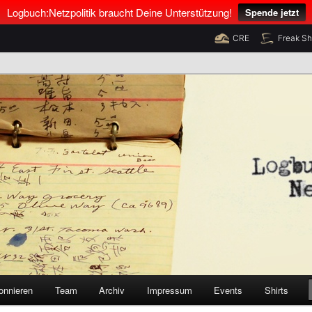
Logbuch:Netzpolitik braucht Deine Unterstützung!
Spende jetzt
CRE
Freak S
nus Neumann und Tim Pritlove
olitik
onnieren
Team
Archiv
Impressum
Events
Shirts