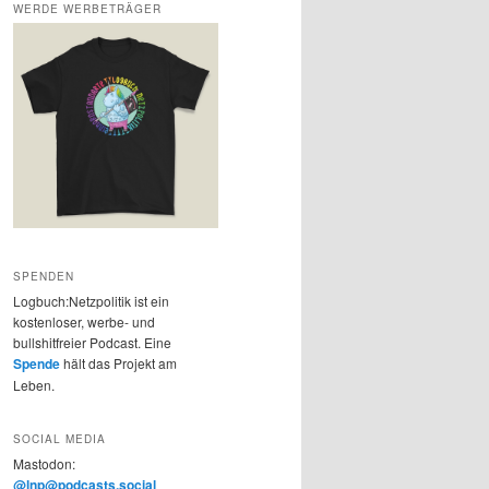
WERDE WERBETRÄGER
SPENDEN
Logbuch:Netzpolitik ist ein
kostenloser, werbe- und
bullshitfreier Podcast. Eine
Spende
hält das Projekt am
Leben.
SOCIAL MEDIA
Mastodon:
@lnp@podcasts.social