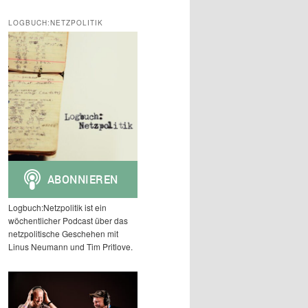
c
h
LOGBUCH:NETZPOLITIK
e
n
Logbuch:Netzpolitik ist ein
wöchentlicher Podcast über das
netzpolitische Geschehen mit
Linus Neumann und Tim Pritlove.