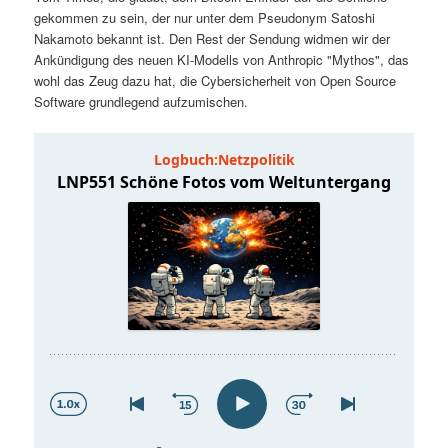
t
a
gekommen zu sein, der nur unter dem Pseudonym Satoshi
Nakamoto bekannt ist. Den Rest der Sendung widmen wir der
s
l
Ankündigung des neuen KI-Modells von Anthropic "Mythos", das
wohl das Zeug dazu hat, die Cybersicherheit von Open Source
p
t
Software grundlegend aufzumischen.
r
s
i
p
n
r
g
i
e
n
n
g
e
n