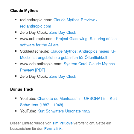
Claude Mythos
red.anthropic.com:
Claude Mythos Preview \
red.anthropic.com
Zero Day Clock:
Zero Day Clock
www.anthropic.com:
Project Glasswing: Securing critical
software for the AI era
Süddeutsche.de:
Claude Mythos: Anthropics neues KI-
Modell ist angeblich zu gefährlich für Öffentlichkeit
www-cdn.anthropic.com:
System Card: Claude Mythos
Preview [PDF]
Zero Day Clock:
Zero Day Clock
Bonus Track
YouTube:
Charlotte de Montcassin – URSONATE – Kurt
Schwitters (1887 – 1948)
YouTube:
Kurt Schwitters Ursonate 1932
Dieser Eintrag wurde von
Tim Pritlove
veröffentlicht. Setze ein
Lesezeichen für den
Permalink
.