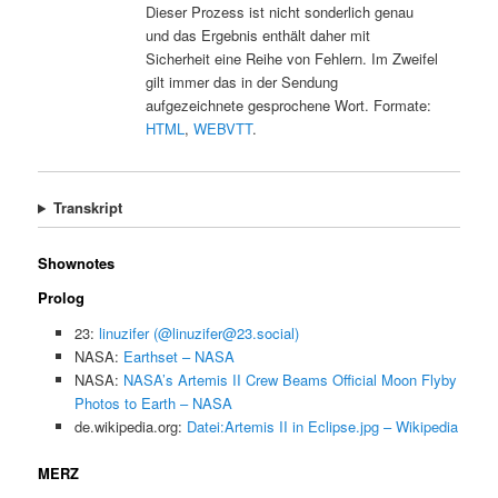
Dieser Prozess ist nicht sonderlich genau
und das Ergebnis enthält daher mit
Sicherheit eine Reihe von Fehlern. Im Zweifel
gilt immer das in der Sendung
aufgezeichnete gesprochene Wort. Formate:
HTML
,
WEBVTT
.
Transkript
Shownotes
Prolog
23:
linuzifer (@linuzifer@23.social)
NASA:
Earthset – NASA
NASA:
NASA’s Artemis II Crew Beams Official Moon Flyby
Photos to Earth – NASA
de.wikipedia.org:
Datei:Artemis II in Eclipse.jpg – Wikipedia
MERZ