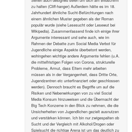
Serien auch designed seien um dich am Bildschirm
zu halten (Cliff-hanger) Außerdem hätte es im 18.
Jahrhundert ähnliche Sucht-Befürchtungen nach
einem ähnlichen Muster gegeben als der Roman
populär wurde (siehe Lesesucht oder Lesewut bei
Wikipedia). Zusammenfassend finde ich einige ihrer
Argumente interessant und sehe auch, wie im
Rahmen der Debatte zum Social Media Verbot für
Jugendliche einige Aspekte überbetont werden,
wohingehen wichtige andere Argumente fehlen (u.A.
die mittelfristigen Folgen von Corona, strukturelle
Probleme, Armut, dass Eltern mehr arbeiten
müssen als in der Vergangenheit, dass Dritte Orte,
Jugendzentren etc unterfinanziert oder geschlossen
werden). Dennoch braucht es Begriffe um auf die
Risiken und Nebenwirkungen von zu viel Social
Media Konsum hinzuweisen und die Übermacht der
Big Tech Konzerne in den Blick zu nehmen, die die
Unsicherheiten von Jugendlichen gezielt ausnutzen
und verstärken können. Ich bin nur zwigespalten ob
Sucht und der Vergleich mit Alkohol/Drogen oder
Spielsucht die richtige Arena ist um das deutlich zu