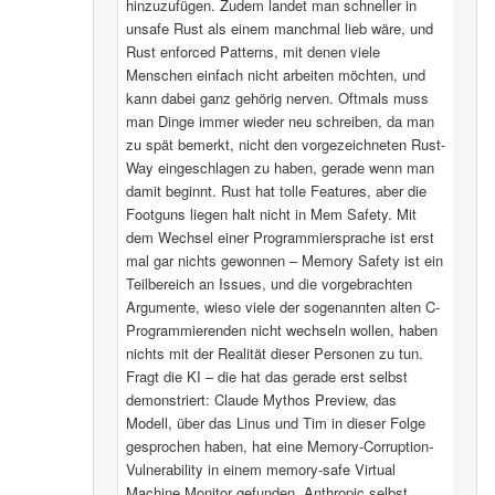
hinzuzufügen. Zudem landet man schneller in
unsafe Rust als einem manchmal lieb wäre, und
Rust enforced Patterns, mit denen viele
Menschen einfach nicht arbeiten möchten, und
kann dabei ganz gehörig nerven. Oftmals muss
man Dinge immer wieder neu schreiben, da man
zu spät bemerkt, nicht den vorgezeichneten Rust-
Way eingeschlagen zu haben, gerade wenn man
damit beginnt. Rust hat tolle Features, aber die
Footguns liegen halt nicht in Mem Safety. Mit
dem Wechsel einer Programmiersprache ist erst
mal gar nichts gewonnen – Memory Safety ist ein
Teilbereich an Issues, und die vorgebrachten
Argumente, wieso viele der sogenannten alten C-
Programmierenden nicht wechseln wollen, haben
nichts mit der Realität dieser Personen zu tun.
Fragt die KI – die hat das gerade erst selbst
demonstriert: Claude Mythos Preview, das
Modell, über das Linus und Tim in dieser Folge
gesprochen haben, hat eine Memory-Corruption-
Vulnerability in einem memory-safe Virtual
Machine Monitor gefunden. Anthropic selbst