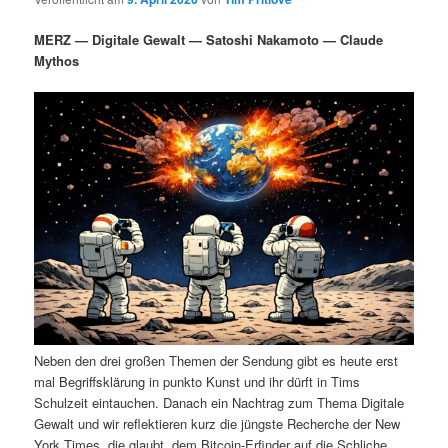
i
s
m
u
n
n
MERZ — Digitale Gewalt — Satoshi Nakamoto — Claude
g
a
Mythos
ä
n
e
v
n
i
r
d
g
a
e
ä
t
i
n
r
o
n
I
e
n
n
h
I
Neben den drei großen Themen der Sendung gibt es heute erst
a
n
mal Begriffsklärung in punkto Kunst und ihr dürft in Tims
Schulzeit eintauchen. Danach ein Nachtrag zum Thema Digitale
l
h
Gewalt und wir reflektieren kurz die jüngste Recherche der New
York Times, die glaubt, dem Bitcoin-Erfinder auf die Schliche