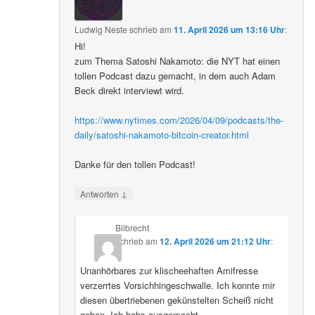
Ludwig Neste
schrieb
am
11. April 2026 um 13:16 Uhr
:
Hi!
zum Thema Satoshi Nakamoto: die NYT hat einen
tollen Podcast dazu gemacht, in dem auch Adam
Beck direkt interviewt wird.
https://www.nytimes.com/2026/04/09/podcasts/the-
daily/satoshi-nakamoto-bitcoin-creator.html
Danke für den tollen Podcast!
↓
Antworten
Bilbrecht
schrieb
am
12. April 2026 um 21:12 Uhr
:
Unanhörbares zur klischeehaften Amifresse
verzerrtes Vorsichhingeschwalle. Ich konnte mir
diesen übertriebenen gekünstelten Scheiß nicht
geben. Ich habs ausgemacht.