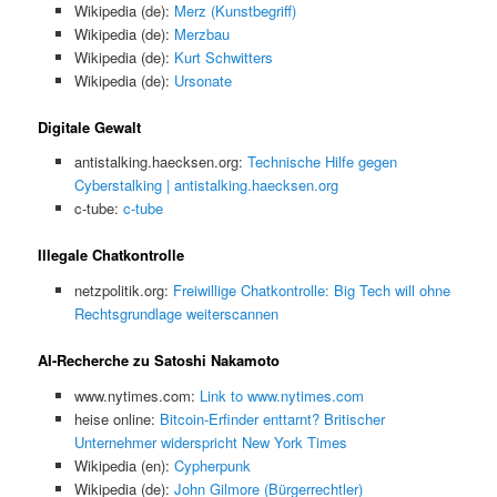
Wikipedia (de):
Merz (Kunstbegriff)
Wikipedia (de):
Merzbau
Wikipedia (de):
Kurt Schwitters
Wikipedia (de):
Ursonate
Digitale Gewalt
antistalking.haecksen.org:
Technische Hilfe gegen
Cyberstalking | antistalking.haecksen.org
c-tube:
c-tube
Illegale Chatkontrolle
netzpolitik.org:
Freiwillige Chatkontrolle: Big Tech will ohne
Rechtsgrundlage weiterscannen
AI-Recherche zu Satoshi Nakamoto
www.nytimes.com:
Link to www.nytimes.com
heise online:
Bitcoin-Erfinder enttarnt? Britischer
Unternehmer widerspricht New York Times
Wikipedia (en):
Cypherpunk
Wikipedia (de):
John Gilmore (Bürgerrechtler)