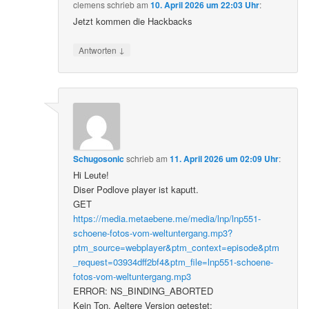
clemens
schrieb
am
10. April 2026 um 22:03 Uhr
:
Jetzt kommen die Hackbacks
↓
Antworten
Schugosonic
schrieb
am
11. April 2026 um 02:09 Uhr
:
Hi Leute!
Diser Podlove player ist kaputt.
GET
https://media.metaebene.me/media/lnp/lnp551-
schoene-fotos-vom-weltuntergang.mp3?
ptm_source=webplayer&ptm_context=episode&ptm
_request=03934dff2bf4&ptm_file=lnp551-schoene-
fotos-vom-weltuntergang.mp3
ERROR: NS_BINDING_ABORTED
Kein Ton. Aeltere Version getestet: