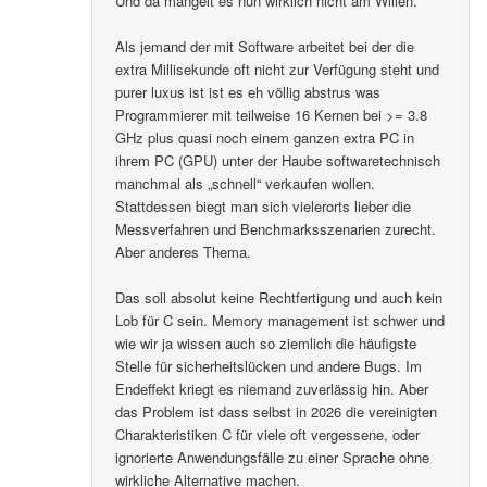
Und da mangelt es nun wirklich nicht am Willen.
Als jemand der mit Software arbeitet bei der die
extra Millisekunde oft nicht zur Verfügung steht und
purer luxus ist ist es eh völlig abstrus was
Programmierer mit teilweise 16 Kernen bei >= 3.8
GHz plus quasi noch einem ganzen extra PC in
ihrem PC (GPU) unter der Haube softwaretechnisch
manchmal als „schnell“ verkaufen wollen.
Stattdessen biegt man sich vielerorts lieber die
Messverfahren und Benchmarksszenarien zurecht.
Aber anderes Thema.
Das soll absolut keine Rechtfertigung und auch kein
Lob für C sein. Memory management ist schwer und
wie wir ja wissen auch so ziemlich die häufigste
Stelle für sicherheitslücken und andere Bugs. Im
Endeffekt kriegt es niemand zuverlässig hin. Aber
das Problem ist dass selbst in 2026 die vereinigten
Charakteristiken C für viele oft vergessene, oder
ignorierte Anwendungsfälle zu einer Sprache ohne
wirkliche Alternative machen.