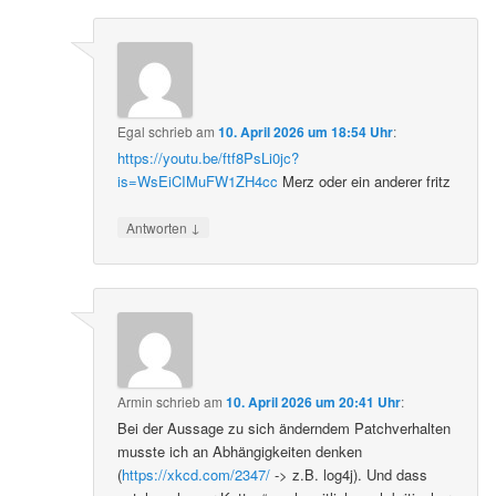
Egal
schrieb
am
10. April 2026 um 18:54 Uhr
:
https://youtu.be/ftf8PsLi0jc?
is=WsEiCIMuFW1ZH4cc
Merz oder ein anderer fritz
↓
Antworten
Armin
schrieb
am
10. April 2026 um 20:41 Uhr
:
Bei der Aussage zu sich änderndem Patchverhalten
musste ich an Abhängigkeiten denken
(
https://xkcd.com/2347/
-> z.B. log4j). Und dass