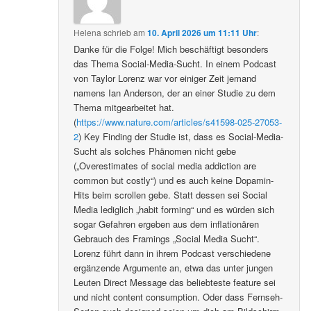
Helena
schrieb
am
10. April 2026 um 11:11 Uhr
:
Danke für die Folge! Mich beschäftigt besonders
das Thema Social-Media-Sucht. In einem Podcast
von Taylor Lorenz war vor einiger Zeit jemand
namens Ian Anderson, der an einer Studie zu dem
Thema mitgearbeitet hat.
(
https://www.nature.com/articles/s41598-025-27053-
2
) Key Finding der Studie ist, dass es Social-Media-
Sucht als solches Phänomen nicht gebe
(„Overestimates of social media addiction are
common but costly“) und es auch keine Dopamin-
Hits beim scrollen gebe. Statt dessen sei Social
Media lediglich „habit forming“ und es würden sich
sogar Gefahren ergeben aus dem inflationären
Gebrauch des Framings „Social Media Sucht“.
Lorenz führt dann in ihrem Podcast verschiedene
ergänzende Argumente an, etwa das unter jungen
Leuten Direct Message das beliebteste feature sei
und nicht content consumption. Oder dass Fernseh-