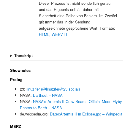
Dieser Prozess ist nicht sonderlich genau
und das Ergebnis enthält daher mit
Sicherheit eine Reihe von Fehlern. Im Zweifel
gilt immer das in der Sendung
aufgezeichnete gesprochene Wort. Formate:
HTML
,
WEBVTT
.
Transkript
Shownotes
Prolog
23:
linuzifer (@linuzifer@23.social)
NASA:
Earthset – NASA
NASA:
NASA’s Artemis II Crew Beams Official Moon Flyby
Photos to Earth – NASA
de.wikipedia.org:
Datei:Artemis II in Eclipse.jpg – Wikipedia
MERZ