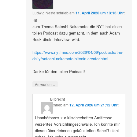
Ludwig Neste
schrieb
am
11. April 2026 um 13:16 Uhr
:
Hi!
zum Thema Satoshi Nakamoto: die NYT hat einen
tollen Podcast dazu gemacht, in dem auch Adam
Beck direkt interviewt wird.
https://www.nytimes.com/2026/04/09/podcasts/the-
daily/satoshi-nakamoto-bitcoin-creator.html
Danke für den tollen Podcast!
↓
Antworten
Bilbrecht
schrieb
am
12. April 2026 um 21:12 Uhr
:
Unanhörbares zur klischeehaften Amifresse
verzerrtes Vorsichhingeschwalle. Ich konnte mir
diesen übertriebenen gekünstelten Scheiß nicht
geben. Ich habs ausgemacht.