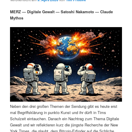
i
s
m
u
n
n
MERZ — Digitale Gewalt — Satoshi Nakamoto — Claude
g
a
Mythos
ä
n
e
v
n
i
r
d
g
a
e
ä
t
i
n
r
o
n
I
e
n
n
h
I
Neben den drei großen Themen der Sendung gibt es heute erst
a
n
mal Begriffsklärung in punkto Kunst und ihr dürft in Tims
Schulzeit eintauchen. Danach ein Nachtrag zum Thema Digitale
l
h
Gewalt und wir reflektieren kurz die jüngste Recherche der New
York Times, die glaubt, dem Bitcoin-Erfinder auf die Schliche