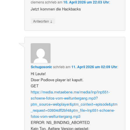
clemens
schrieb
am
10. April 2026 um 22:03 Uhr
:
Jetzt kommen die Hackbacks
↓
Antworten
Schugosonic
schrieb
am
11. April 2026 um 02:09 Uhr
:
Hi Leute!
Diser Podlove player ist kaputt.
GET
https://media.metaebene.me/media/lnp/lnp551-
schoene-fotos-vom-weltuntergang.mp3?
ptm_source=webplayer&ptm_context=episode&ptm
_request=03934dff2bf4&ptm_file=lnp551-schoene-
fotos-vom-weltuntergang.mp3
ERROR: NS_BINDING_ABORTED
Kein Ton. Aeltere Version getestet: