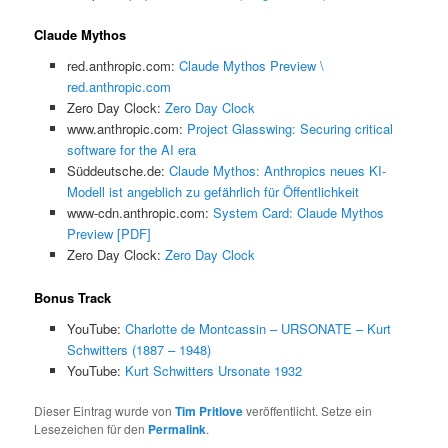
Claude Mythos
red.anthropic.com:
Claude Mythos Preview \
red.anthropic.com
Zero Day Clock:
Zero Day Clock
www.anthropic.com:
Project Glasswing: Securing critical
software for the AI era
Süddeutsche.de:
Claude Mythos: Anthropics neues KI-
Modell ist angeblich zu gefährlich für Öffentlichkeit
www-cdn.anthropic.com:
System Card: Claude Mythos
Preview [PDF]
Zero Day Clock:
Zero Day Clock
Bonus Track
YouTube:
Charlotte de Montcassin – URSONATE – Kurt
Schwitters (1887 – 1948)
YouTube:
Kurt Schwitters Ursonate 1932
Dieser Eintrag wurde von
Tim Pritlove
veröffentlicht. Setze ein
Lesezeichen für den
Permalink
.