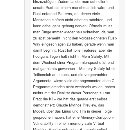
hinzuzufügen. Zudem landet man schneller in
unsafe Rust als einem manchmal lieb wäre, und
Rust enforced Patterns, mit denen viele
Menschen einfach nicht arbeiten möchten, und
kann dabei ganz gehörig nerven. Oftmals muss
man Dinge immer wieder neu schreiben, da man
zu spät bemerkt, nicht den vorgezeichneten Rust-
Way eingeschlagen zu haben, gerade wenn man
damit beginnt. Rust hat tolle Features, aber die
Footguns liegen halt nicht in Mem Safety. Mit
dem Wechsel einer Programmiersprache ist erst
mal gar nichts gewonnen – Memory Safety ist ein
Teilbereich an Issues, und die vorgebrachten
Argumente, wieso viele der sogenannten alten C-
Programmierenden nicht wechseln wollen, haben
nichts mit der Realität dieser Personen zu tun.
Fragt die KI – die hat das gerade erst selbst
demonstriert: Claude Mythos Preview, das
Modell, über das Linus und Tim in dieser Folge
gesprochen haben, hat eine Memory-Corruption-
Vulnerability in einem memory-safe Virtual
Machine Monitor gefunden. Anthropic selbst