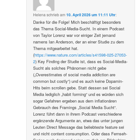
Helena
schrieb
am
10. April 2026 um 11:11 Uhr
:
Danke für die Folge! Mich beschäftigt besonders
das Thema Social-Media-Sucht. In einem Podcast
von Taylor Lorenz war vor einiger Zeit jemand
namens Ian Anderson, der an einer Studie zu dem
Thema mitgearbeitet hat.
(
https://www.nature.com/articles/s41598-025-27053-
2
) Key Finding der Studie ist, dass es Social-Media-
Sucht als solches Phänomen nicht gebe
(„Overestimates of social media addiction are
common but costly“) und es auch keine Dopamin-
Hits beim scrollen gebe. Statt dessen sei Social
Media lediglich „habit forming“ und es würden sich
sogar Gefahren ergeben aus dem inflationären
Gebrauch des Framings „Social Media Sucht“.
Lorenz führt dann in ihrem Podcast verschiedene
ergänzende Argumente an, etwa das unter jungen
Leuten Direct Message das beliebteste feature sei
und nicht content consumption. Oder dass Fernseh-