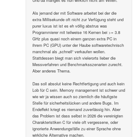
Und da mangelt es nun wirklich nicht am Willen.
Als jemand der mit Software arbeitet bei der die
extra Millisekunde oft nicht zur Verfügung steht und
purer luxus ist ist es eh völlig abstrus was
Programmierer mit teilweise 16 Kernen bei >= 3.8
GHz plus quasi noch einem ganzen extra PC in
ihrem PC (GPU) unter der Haube softwaretechnisch
manchmal als „schnell“ verkaufen wollen.
Stattdessen biegt man sich vielerorts lieber die
Messverfahren und Benchmarksszenarien zurecht.
Aber anderes Thema.
Das soll absolut keine Rechtfertigung und auch kein
Lob für C sein. Memory management ist schwer und
wie wir ja wissen auch so ziemlich die häufigste
Stelle für sicherheitslücken und andere Bugs. Im
Endeffekt kriegt es niemand zuverlässig hin. Aber
das Problem ist dass selbst in 2026 die vereinigten
Charakteristiken C für viele oft vergessene, oder
ignorierte Anwendungsfälle zu einer Sprache ohne
wirkliche Alternative machen.