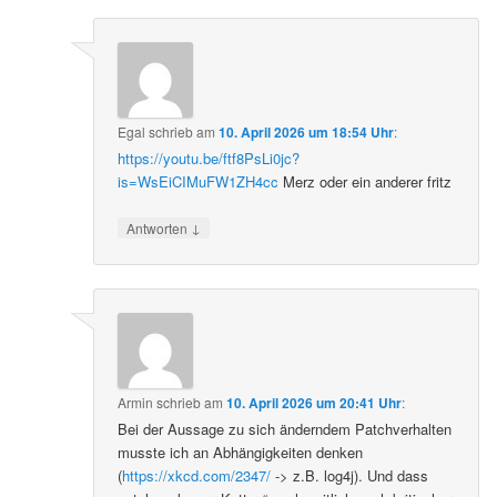
Egal
schrieb
am
10. April 2026 um 18:54 Uhr
:
https://youtu.be/ftf8PsLi0jc?
is=WsEiCIMuFW1ZH4cc
Merz oder ein anderer fritz
↓
Antworten
Armin
schrieb
am
10. April 2026 um 20:41 Uhr
:
Bei der Aussage zu sich änderndem Patchverhalten
musste ich an Abhängigkeiten denken
(
https://xkcd.com/2347/
-> z.B. log4j). Und dass