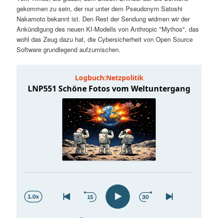
t
a
gekommen zu sein, der nur unter dem Pseudonym Satoshi
Nakamoto bekannt ist. Den Rest der Sendung widmen wir der
s
l
Ankündigung des neuen KI-Modells von Anthropic "Mythos", das
wohl das Zeug dazu hat, die Cybersicherheit von Open Source
p
t
Software grundlegend aufzumischen.
r
s
i
p
n
r
g
i
e
n
n
g
e
n