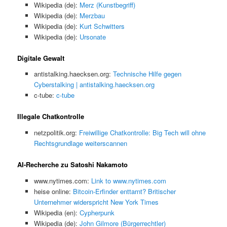
Wikipedia (de):
Merz (Kunstbegriff)
Wikipedia (de):
Merzbau
Wikipedia (de):
Kurt Schwitters
Wikipedia (de):
Ursonate
Digitale Gewalt
antistalking.haecksen.org:
Technische Hilfe gegen
Cyberstalking | antistalking.haecksen.org
c-tube:
c-tube
Illegale Chatkontrolle
netzpolitik.org:
Freiwillige Chatkontrolle: Big Tech will ohne
Rechtsgrundlage weiterscannen
AI-Recherche zu Satoshi Nakamoto
www.nytimes.com:
Link to www.nytimes.com
heise online:
Bitcoin-Erfinder enttarnt? Britischer
Unternehmer widerspricht New York Times
Wikipedia (en):
Cypherpunk
Wikipedia (de):
John Gilmore (Bürgerrechtler)