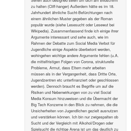
Serien auch designed seien um dich am Bildschirm
zu halten (Cliff-hanger) Außerdem hätte es im 18.
Jahrhundert ähnliche Sucht-Befürchtungen nach
einem ähnlichen Muster gegeben als der Roman
populär wurde (siehe Lesesucht oder Lesewut bei
Wikipedia). Zusammenfassend finde ich einige ihrer
Argumente interessant und sehe auch, wie im
Rahmen der Debatte zum Social Media Verbot für
Jugendliche einige Aspekte überbetont werden,
wohingehen wichtige andere Argumente fehlen (u.A.
die mittelfristigen Folgen von Corona, strukturelle
Probleme, Armut, dass Eltern mehr arbeiten
müssen als in der Vergangenheit, dass Dritte Orte,
Jugendzentren etc unterfinanziert oder geschlossen
werden). Dennoch braucht es Begriffe um auf die
Risiken und Nebenwirkungen von zu viel Social
Media Konsum hinzuweisen und die Übermacht der
Big Tech Konzerne in den Blick zu nehmen, die die
Unsicherheiten von Jugendlichen gezielt ausnutzen
und verstärken können. Ich bin nur zwigespalten ob
Sucht und der Vergleich mit Alkohol/Drogen oder
Spielsucht die richtige Arena ist um das deutlich zu