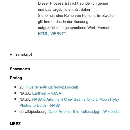
Dieser Prozess ist nicht sonderlich genau
und das Ergebnis enthält daher mit
Sicherheit eine Reihe von Fehlern. Im Zweifel
gilt immer das in der Sendung
aufgezeichnete gesprochene Wort. Formate:
HTML
,
WEBVTT
.
Transkript
Shownotes
Prolog
23:
linuzifer (@linuzifer@23.social)
NASA:
Earthset – NASA
NASA:
NASA’s Artemis II Crew Beams Official Moon Flyby
Photos to Earth – NASA
de.wikipedia.org:
Datei:Artemis II in Eclipse.jpg – Wikipedia
MERZ