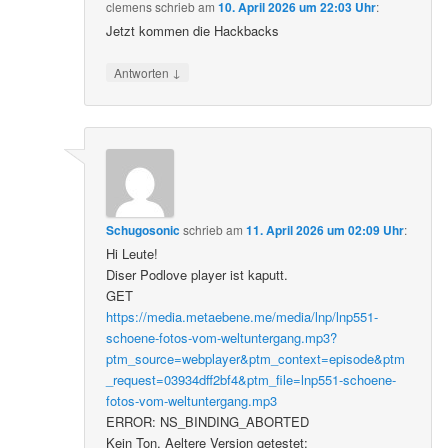
clemens
schrieb
am
10. April 2026 um 22:03 Uhr
:
Jetzt kommen die Hackbacks
↓
Antworten
Schugosonic
schrieb
am
11. April 2026 um 02:09 Uhr
:
Hi Leute!
Diser Podlove player ist kaputt.
GET
https://media.metaebene.me/media/lnp/lnp551-
schoene-fotos-vom-weltuntergang.mp3?
ptm_source=webplayer&ptm_context=episode&ptm
_request=03934dff2bf4&ptm_file=lnp551-schoene-
fotos-vom-weltuntergang.mp3
ERROR: NS_BINDING_ABORTED
Kein Ton. Aeltere Version getestet: