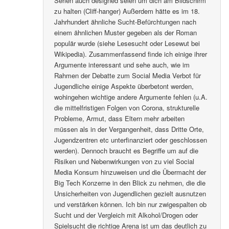
Serien auch designed seien um dich am Bildschirm
zu halten (Cliff-hanger) Außerdem hätte es im 18.
Jahrhundert ähnliche Sucht-Befürchtungen nach
einem ähnlichen Muster gegeben als der Roman
populär wurde (siehe Lesesucht oder Lesewut bei
Wikipedia). Zusammenfassend finde ich einige ihrer
Argumente interessant und sehe auch, wie im
Rahmen der Debatte zum Social Media Verbot für
Jugendliche einige Aspekte überbetont werden,
wohingehen wichtige andere Argumente fehlen (u.A.
die mittelfristigen Folgen von Corona, strukturelle
Probleme, Armut, dass Eltern mehr arbeiten
müssen als in der Vergangenheit, dass Dritte Orte,
Jugendzentren etc unterfinanziert oder geschlossen
werden). Dennoch braucht es Begriffe um auf die
Risiken und Nebenwirkungen von zu viel Social
Media Konsum hinzuweisen und die Übermacht der
Big Tech Konzerne in den Blick zu nehmen, die die
Unsicherheiten von Jugendlichen gezielt ausnutzen
und verstärken können. Ich bin nur zwigespalten ob
Sucht und der Vergleich mit Alkohol/Drogen oder
Spielsucht die richtige Arena ist um das deutlich zu