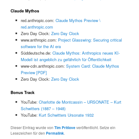
Claude Mythos
red.anthropic.com:
Claude Mythos Preview \
red.anthropic.com
Zero Day Clock:
Zero Day Clock
www.anthropic.com:
Project Glasswing: Securing critical
software for the AI era
Süddeutsche.de:
Claude Mythos: Anthropics neues KI-
Modell ist angeblich zu gefährlich für Öffentlichkeit
www-cdn.anthropic.com:
System Card: Claude Mythos
Preview [PDF]
Zero Day Clock:
Zero Day Clock
Bonus Track
YouTube:
Charlotte de Montcassin – URSONATE – Kurt
Schwitters (1887 – 1948)
YouTube:
Kurt Schwitters Ursonate 1932
Dieser Eintrag wurde von
Tim Pritlove
veröffentlicht. Setze ein
Lesezeichen für den
Permalink
.