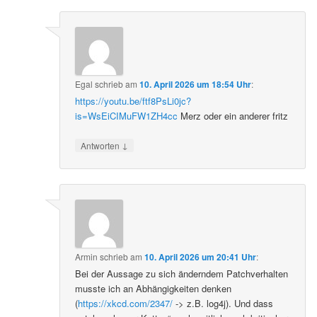
Egal
schrieb
am
10. April 2026 um 18:54 Uhr
:
https://youtu.be/ftf8PsLi0jc?
is=WsEiCIMuFW1ZH4cc
Merz oder ein anderer fritz
↓
Antworten
Armin
schrieb
am
10. April 2026 um 20:41 Uhr
:
Bei der Aussage zu sich änderndem Patchverhalten
musste ich an Abhängigkeiten denken
(
https://xkcd.com/2347/
-> z.B. log4j). Und dass