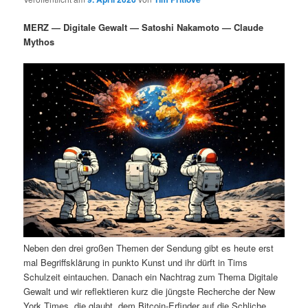
i
s
m
u
n
n
MERZ — Digitale Gewalt — Satoshi Nakamoto — Claude
g
a
Mythos
ä
n
e
v
n
i
r
d
g
a
e
ä
t
i
n
r
o
n
I
e
n
n
h
I
Neben den drei großen Themen der Sendung gibt es heute erst
a
n
mal Begriffsklärung in punkto Kunst und ihr dürft in Tims
Schulzeit eintauchen. Danach ein Nachtrag zum Thema Digitale
l
h
Gewalt und wir reflektieren kurz die jüngste Recherche der New
York Times, die glaubt, dem Bitcoin-Erfinder auf die Schliche