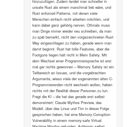
hinzuzufügen. Zudem landet man schneller in
unsafe Rust als einem manchmal lieb wäre, und
Rust enforced Patterns, mit denen viele
Menschen einfach nicht arbeiten möchten, und
kann dabei ganz gehörig nerven. Oftmals muss
man Dinge immer wieder neu schreiben, da man
zu spät bemerkt, nicht den vorgezeichneten Rust-
Way eingeschlagen zu haben, gerade wenn man
damit beginnt. Rust hat tolle Features, aber die
Footguns liegen halt nicht in Mem Safety. Mit
dem Wechsel einer Programmiersprache ist erst
mal gar nichts gewonnen – Memory Safety ist ein
Teilbereich an Issues, und die vorgebrachten
Argumente, wieso viele der sogenannten alten C-
Programmierenden nicht wechseln wollen, haben
nichts mit der Realität dieser Personen zu tun.
Fragt die KI – die hat das gerade erst selbst
demonstriert: Claude Mythos Preview, das
Modell, über das Linus und Tim in dieser Folge
gesprochen haben, hat eine Memory-Corruption-
Vulnerability in einem memory-safe Virtual
Machine Monitor gefunden. Anthropic selbst