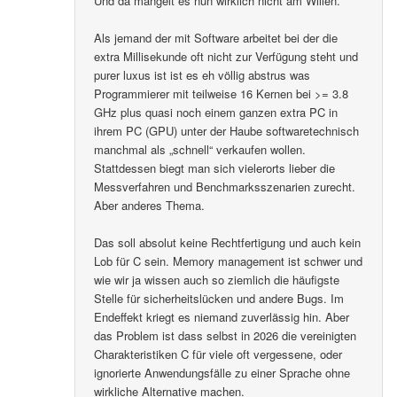
Und da mangelt es nun wirklich nicht am Willen.
Als jemand der mit Software arbeitet bei der die
extra Millisekunde oft nicht zur Verfügung steht und
purer luxus ist ist es eh völlig abstrus was
Programmierer mit teilweise 16 Kernen bei >= 3.8
GHz plus quasi noch einem ganzen extra PC in
ihrem PC (GPU) unter der Haube softwaretechnisch
manchmal als „schnell“ verkaufen wollen.
Stattdessen biegt man sich vielerorts lieber die
Messverfahren und Benchmarksszenarien zurecht.
Aber anderes Thema.
Das soll absolut keine Rechtfertigung und auch kein
Lob für C sein. Memory management ist schwer und
wie wir ja wissen auch so ziemlich die häufigste
Stelle für sicherheitslücken und andere Bugs. Im
Endeffekt kriegt es niemand zuverlässig hin. Aber
das Problem ist dass selbst in 2026 die vereinigten
Charakteristiken C für viele oft vergessene, oder
ignorierte Anwendungsfälle zu einer Sprache ohne
wirkliche Alternative machen.