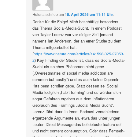
Helena
schrieb
am
10. April 2026 um 11:11 Uhr
:
Danke für die Folge! Mich beschäftigt besonders
das Thema Social-Media-Sucht. In einem Podcast
von Taylor Lorenz war vor einiger Zeit jemand
namens Ian Anderson, der an einer Studie zu dem
Thema mitgearbeitet hat.
(
https://www.nature.com/articles/s41598-025-27053-
2
) Key Finding der Studie ist, dass es Social-Media-
Sucht als solches Phänomen nicht gebe
(„Overestimates of social media addiction are
common but costly“) und es auch keine Dopamin-
Hits beim scrollen gebe. Statt dessen sei Social
Media lediglich „habit forming“ und es würden sich
sogar Gefahren ergeben aus dem inflationären
Gebrauch des Framings „Social Media Sucht“.
Lorenz führt dann in ihrem Podcast verschiedene
ergänzende Argumente an, etwa das unter jungen
Leuten Direct Message das beliebteste feature sei
und nicht content consumption. Oder dass Fernseh-