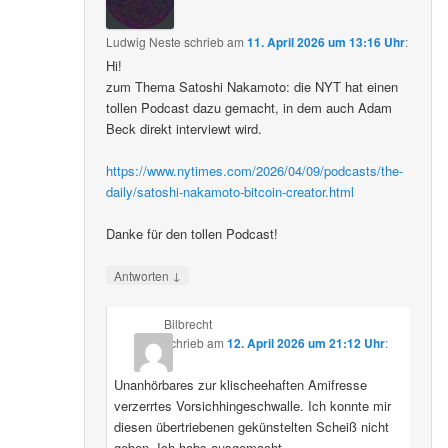
Ludwig Neste
schrieb
am
11. April 2026 um 13:16 Uhr
:
Hi!
zum Thema Satoshi Nakamoto: die NYT hat einen
tollen Podcast dazu gemacht, in dem auch Adam
Beck direkt interviewt wird.
https://www.nytimes.com/2026/04/09/podcasts/the-
daily/satoshi-nakamoto-bitcoin-creator.html
Danke für den tollen Podcast!
↓
Antworten
Bilbrecht
schrieb
am
12. April 2026 um 21:12 Uhr
:
Unanhörbares zur klischeehaften Amifresse
verzerrtes Vorsichhingeschwalle. Ich konnte mir
diesen übertriebenen gekünstelten Scheiß nicht
geben. Ich habs ausgemacht.