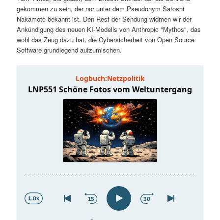
t
a
gekommen zu sein, der nur unter dem Pseudonym Satoshi
Nakamoto bekannt ist. Den Rest der Sendung widmen wir der
s
l
Ankündigung des neuen KI-Modells von Anthropic "Mythos", das
wohl das Zeug dazu hat, die Cybersicherheit von Open Source
p
t
Software grundlegend aufzumischen.
r
s
i
p
n
r
g
i
e
n
n
g
e
n