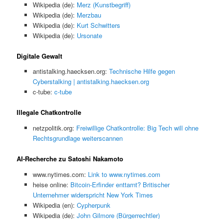
Wikipedia (de):
Merz (Kunstbegriff)
Wikipedia (de):
Merzbau
Wikipedia (de):
Kurt Schwitters
Wikipedia (de):
Ursonate
Digitale Gewalt
antistalking.haecksen.org:
Technische Hilfe gegen
Cyberstalking | antistalking.haecksen.org
c-tube:
c-tube
Illegale Chatkontrolle
netzpolitik.org:
Freiwillige Chatkontrolle: Big Tech will ohne
Rechtsgrundlage weiterscannen
AI-Recherche zu Satoshi Nakamoto
www.nytimes.com:
Link to www.nytimes.com
heise online:
Bitcoin-Erfinder enttarnt? Britischer
Unternehmer widerspricht New York Times
Wikipedia (en):
Cypherpunk
Wikipedia (de):
John Gilmore (Bürgerrechtler)