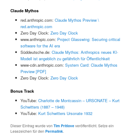
Claude Mythos
red.anthropic.com:
Claude Mythos Preview \
red.anthropic.com
Zero Day Clock:
Zero Day Clock
www.anthropic.com:
Project Glasswing: Securing critical
software for the AI era
Süddeutsche.de:
Claude Mythos: Anthropics neues KI-
Modell ist angeblich zu gefährlich für Öffentlichkeit
www-cdn.anthropic.com:
System Card: Claude Mythos
Preview [PDF]
Zero Day Clock:
Zero Day Clock
Bonus Track
YouTube:
Charlotte de Montcassin – URSONATE – Kurt
Schwitters (1887 – 1948)
YouTube:
Kurt Schwitters Ursonate 1932
Dieser Eintrag wurde von
Tim Pritlove
veröffentlicht. Setze ein
Lesezeichen für den
Permalink
.