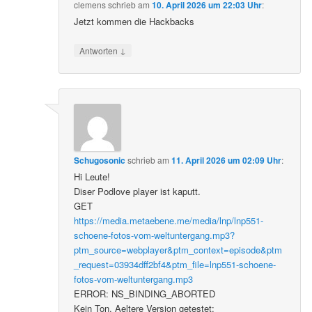
clemens
schrieb
am
10. April 2026 um 22:03 Uhr
:
Jetzt kommen die Hackbacks
↓
Antworten
Schugosonic
schrieb
am
11. April 2026 um 02:09 Uhr
:
Hi Leute!
Diser Podlove player ist kaputt.
GET
https://media.metaebene.me/media/lnp/lnp551-
schoene-fotos-vom-weltuntergang.mp3?
ptm_source=webplayer&ptm_context=episode&ptm
_request=03934dff2bf4&ptm_file=lnp551-schoene-
fotos-vom-weltuntergang.mp3
ERROR: NS_BINDING_ABORTED
Kein Ton. Aeltere Version getestet: