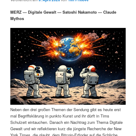
i
s
m
u
n
n
MERZ — Digitale Gewalt — Satoshi Nakamoto — Claude
g
a
Mythos
ä
n
e
v
n
i
r
d
g
a
e
ä
t
i
n
r
o
n
I
e
n
n
h
I
Neben den drei großen Themen der Sendung gibt es heute erst
a
n
mal Begriffsklärung in punkto Kunst und ihr dürft in Tims
Schulzeit eintauchen. Danach ein Nachtrag zum Thema Digitale
l
h
Gewalt und wir reflektieren kurz die jüngste Recherche der New
York Times, die glaubt, dem Bitcoin-Erfinder auf die Schliche