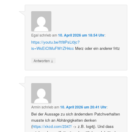
Egal
schrieb
am
10. April 2026 um 18:54 Uhr
:
https://youtu.be/ftf8PsLi0jc?
is=WsEiCIMuFW1ZH4cc
Merz oder ein anderer fritz
↓
Antworten
Armin
schrieb
am
10. April 2026 um 20:41 Uhr
:
Bei der Aussage zu sich änderndem Patchverhalten
musste ich an Abhängigkeiten denken
(
https://xkcd.com/2347/
-> z.B. log4j). Und dass