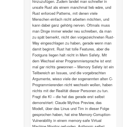
hinzuzufügen. Zudem landet man schneller in
unsafe Rust als einem manchmal lieb wäre, und
Rust enforced Patterns, mit denen viele
Menschen einfach nicht arbeiten möchten, und
kann dabei ganz gehörig nerven. Oftmals muss
man Dinge immer wieder neu schreiben, da man
zu spät bemerkt, nicht den vorgezeichneten Rust-
Way eingeschlagen zu haben, gerade wenn man
damit beginnt. Rust hat tolle Features, aber die
Footguns liegen halt nicht in Mem Safety. Mit
dem Wechsel einer Programmiersprache ist erst
mal gar nichts gewonnen – Memory Safety ist ein
Teilbereich an Issues, und die vorgebrachten
Argumente, wieso viele der sogenannten alten C-
Programmierenden nicht wechseln wollen, haben
nichts mit der Realität dieser Personen zu tun.
Fragt die KI – die hat das gerade erst selbst
demonstriert: Claude Mythos Preview, das
Modell, über das Linus und Tim in dieser Folge
gesprochen haben, hat eine Memory-Corruption-
Vulnerability in einem memory-safe Virtual
Machine Monitor gefunden. Anthropic selbst