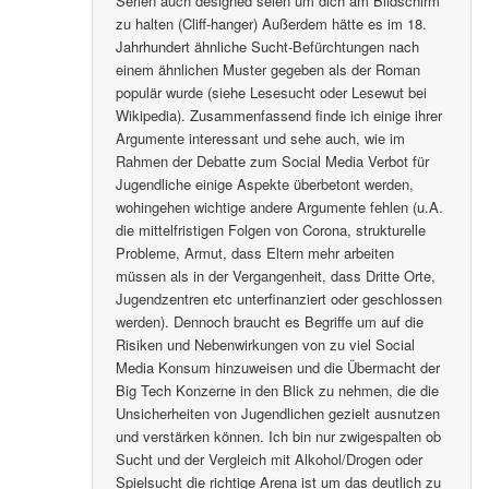
Serien auch designed seien um dich am Bildschirm
zu halten (Cliff-hanger) Außerdem hätte es im 18.
Jahrhundert ähnliche Sucht-Befürchtungen nach
einem ähnlichen Muster gegeben als der Roman
populär wurde (siehe Lesesucht oder Lesewut bei
Wikipedia). Zusammenfassend finde ich einige ihrer
Argumente interessant und sehe auch, wie im
Rahmen der Debatte zum Social Media Verbot für
Jugendliche einige Aspekte überbetont werden,
wohingehen wichtige andere Argumente fehlen (u.A.
die mittelfristigen Folgen von Corona, strukturelle
Probleme, Armut, dass Eltern mehr arbeiten
müssen als in der Vergangenheit, dass Dritte Orte,
Jugendzentren etc unterfinanziert oder geschlossen
werden). Dennoch braucht es Begriffe um auf die
Risiken und Nebenwirkungen von zu viel Social
Media Konsum hinzuweisen und die Übermacht der
Big Tech Konzerne in den Blick zu nehmen, die die
Unsicherheiten von Jugendlichen gezielt ausnutzen
und verstärken können. Ich bin nur zwigespalten ob
Sucht und der Vergleich mit Alkohol/Drogen oder
Spielsucht die richtige Arena ist um das deutlich zu