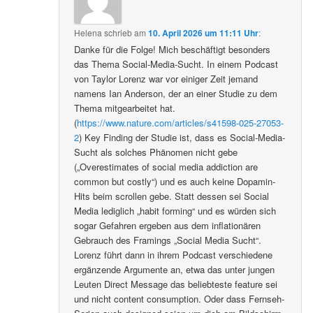
Helena
schrieb
am
10. April 2026 um 11:11 Uhr
:
Danke für die Folge! Mich beschäftigt besonders
das Thema Social-Media-Sucht. In einem Podcast
von Taylor Lorenz war vor einiger Zeit jemand
namens Ian Anderson, der an einer Studie zu dem
Thema mitgearbeitet hat.
(
https://www.nature.com/articles/s41598-025-27053-
2
) Key Finding der Studie ist, dass es Social-Media-
Sucht als solches Phänomen nicht gebe
(„Overestimates of social media addiction are
common but costly“) und es auch keine Dopamin-
Hits beim scrollen gebe. Statt dessen sei Social
Media lediglich „habit forming“ und es würden sich
sogar Gefahren ergeben aus dem inflationären
Gebrauch des Framings „Social Media Sucht“.
Lorenz führt dann in ihrem Podcast verschiedene
ergänzende Argumente an, etwa das unter jungen
Leuten Direct Message das beliebteste feature sei
und nicht content consumption. Oder dass Fernseh-