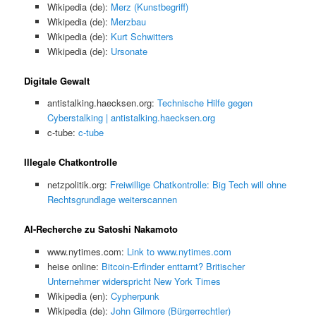
Wikipedia (de):
Merz (Kunstbegriff)
Wikipedia (de):
Merzbau
Wikipedia (de):
Kurt Schwitters
Wikipedia (de):
Ursonate
Digitale Gewalt
antistalking.haecksen.org:
Technische Hilfe gegen
Cyberstalking | antistalking.haecksen.org
c-tube:
c-tube
Illegale Chatkontrolle
netzpolitik.org:
Freiwillige Chatkontrolle: Big Tech will ohne
Rechtsgrundlage weiterscannen
AI-Recherche zu Satoshi Nakamoto
www.nytimes.com:
Link to www.nytimes.com
heise online:
Bitcoin-Erfinder enttarnt? Britischer
Unternehmer widerspricht New York Times
Wikipedia (en):
Cypherpunk
Wikipedia (de):
John Gilmore (Bürgerrechtler)