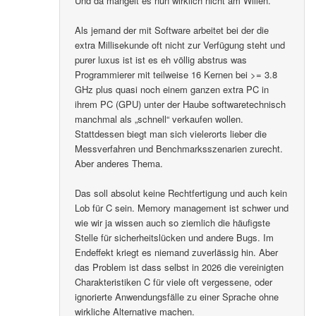
Und da mangelt es nun wirklich nicht am Willen.
Als jemand der mit Software arbeitet bei der die
extra Millisekunde oft nicht zur Verfügung steht und
purer luxus ist ist es eh völlig abstrus was
Programmierer mit teilweise 16 Kernen bei >= 3.8
GHz plus quasi noch einem ganzen extra PC in
ihrem PC (GPU) unter der Haube softwaretechnisch
manchmal als „schnell“ verkaufen wollen.
Stattdessen biegt man sich vielerorts lieber die
Messverfahren und Benchmarksszenarien zurecht.
Aber anderes Thema.
Das soll absolut keine Rechtfertigung und auch kein
Lob für C sein. Memory management ist schwer und
wie wir ja wissen auch so ziemlich die häufigste
Stelle für sicherheitslücken und andere Bugs. Im
Endeffekt kriegt es niemand zuverlässig hin. Aber
das Problem ist dass selbst in 2026 die vereinigten
Charakteristiken C für viele oft vergessene, oder
ignorierte Anwendungsfälle zu einer Sprache ohne
wirkliche Alternative machen.