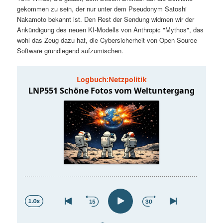
t
a
gekommen zu sein, der nur unter dem Pseudonym Satoshi
Nakamoto bekannt ist. Den Rest der Sendung widmen wir der
s
l
Ankündigung des neuen KI-Modells von Anthropic "Mythos", das
wohl das Zeug dazu hat, die Cybersicherheit von Open Source
p
t
Software grundlegend aufzumischen.
r
s
i
p
n
r
g
i
e
n
n
g
e
n