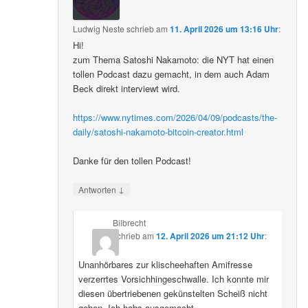
Ludwig Neste
schrieb
am
11. April 2026 um 13:16 Uhr
:
Hi!
zum Thema Satoshi Nakamoto: die NYT hat einen
tollen Podcast dazu gemacht, in dem auch Adam
Beck direkt interviewt wird.
https://www.nytimes.com/2026/04/09/podcasts/the-
daily/satoshi-nakamoto-bitcoin-creator.html
Danke für den tollen Podcast!
↓
Antworten
Bilbrecht
schrieb
am
12. April 2026 um 21:12 Uhr
:
Unanhörbares zur klischeehaften Amifresse
verzerrtes Vorsichhingeschwalle. Ich konnte mir
diesen übertriebenen gekünstelten Scheiß nicht
geben. Ich habs ausgemacht.