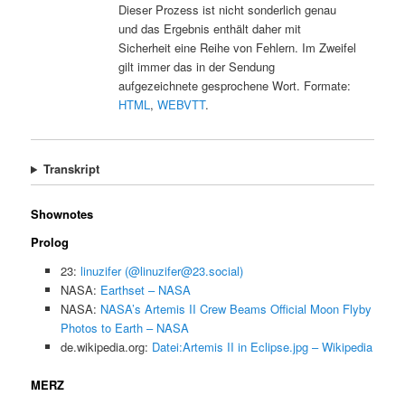
Dieser Prozess ist nicht sonderlich genau
und das Ergebnis enthält daher mit
Sicherheit eine Reihe von Fehlern. Im Zweifel
gilt immer das in der Sendung
aufgezeichnete gesprochene Wort. Formate:
HTML
,
WEBVTT
.
Transkript
Shownotes
Prolog
23:
linuzifer (@linuzifer@23.social)
NASA:
Earthset – NASA
NASA:
NASA’s Artemis II Crew Beams Official Moon Flyby
Photos to Earth – NASA
de.wikipedia.org:
Datei:Artemis II in Eclipse.jpg – Wikipedia
MERZ