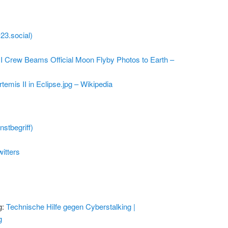
@23.social)
I Crew Beams Official Moon Flyby Photos to Earth –
rtemis II in Eclipse.jpg – Wikipedia
stbegriff)
itters
g:
Technische Hilfe gegen Cyberstalking |
g