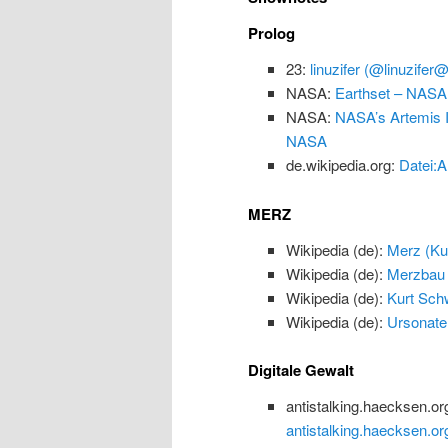
Prolog
23:
linuzifer (@linuzifer
NASA:
Earthset – NASA
NASA:
NASA’s Artemis I
NASA
de.wikipedia.org:
Datei:A
MERZ
Wikipedia (de):
Merz (Kun
Wikipedia (de):
Merzbau
Wikipedia (de):
Kurt Schw
Wikipedia (de):
Ursonate
Digitale Gewalt
antistalking.haecksen.or
antistalking.haecksen.or