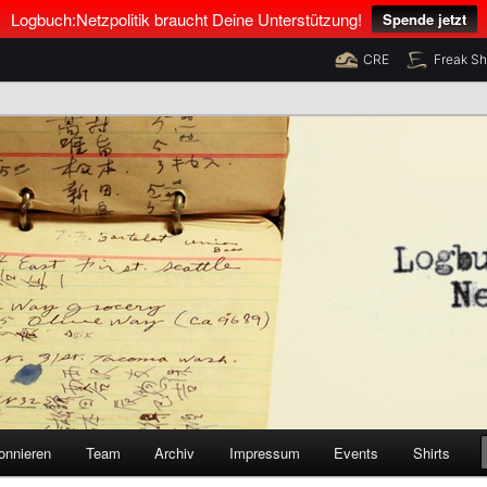
Logbuch:Netzpolitik braucht Deine Unterstützung!
Spende jetzt
CRE
Freak S
nus Neumann und Tim Pritlove
olitik
onnieren
Team
Archiv
Impressum
Events
Shirts