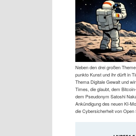
n
r
I
e
n
n
h
I
a
n
Neben den drei großen Themen 
punkto Kunst und ihr dürft in
l
h
Thema Digitale Gewalt und wir
Times, die glaubt, dem Bitcoin
t
a
dem Pseudonym Satoshi Nakam
Ankündigung des neuen KI-Mod
s
l
die Cybersicherheit von Open
p
t