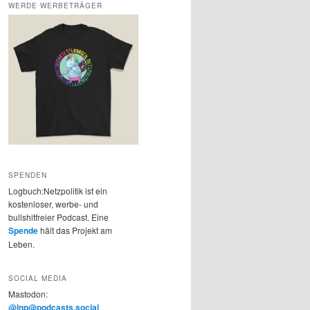
WERDE WERBETRÄGER
SPENDEN
Logbuch:Netzpolitik ist ein
kostenloser, werbe- und
bullshitfreier Podcast. Eine
Spende
hält das Projekt am
Leben.
SOCIAL MEDIA
Mastodon:
@lnp@podcasts.social