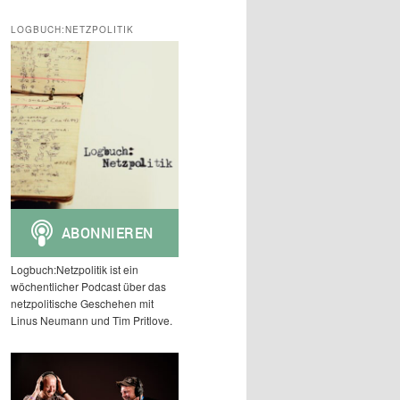
c
h
LOGBUCH:NETZPOLITIK
e
n
Logbuch:Netzpolitik ist ein
wöchentlicher Podcast über das
netzpolitische Geschehen mit
Linus Neumann und Tim Pritlove.