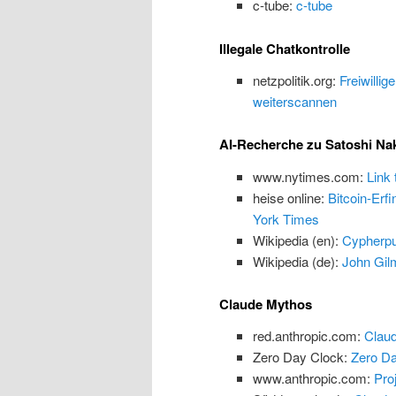
c-tube:
c-tube
Illegale Chatkontrolle
netzpolitik.org:
Freiwillig
weiterscannen
AI-Recherche zu Satoshi N
www.nytimes.com:
Link
heise online:
Bitcoin-Erf
York Times
Wikipedia (en):
Cypherp
Wikipedia (de):
John Gilm
Claude Mythos
red.anthropic.com:
Claud
Zero Day Clock:
Zero Da
www.anthropic.com:
Proj