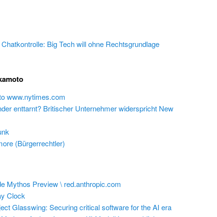
e Chatkontrolle: Big Tech will ohne Rechtsgrundlage
akamoto
 to www.nytimes.com
inder enttarnt? Britischer Unternehmer widerspricht New
unk
ore (Bürgerrechtler)
e Mythos Preview \ red.anthropic.com
y Clock
ect Glasswing: Securing critical software for the AI era