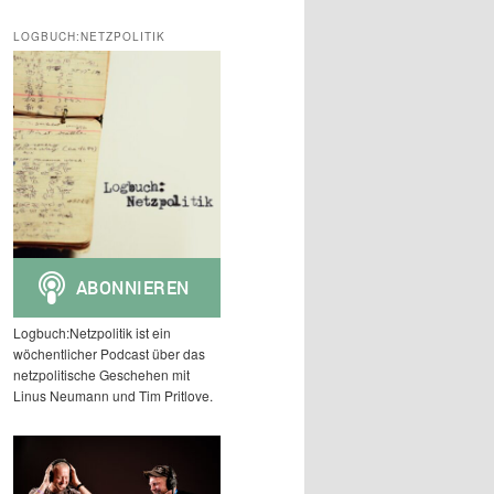
c
h
LOGBUCH:NETZPOLITIK
e
n
Logbuch:Netzpolitik ist ein
wöchentlicher Podcast über das
netzpolitische Geschehen mit
Linus Neumann und Tim Pritlove.