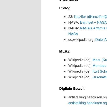
Prolog
23:
linuzifer (@linuzifer
NASA:
Earthset – NASA
NASA:
NASA’s Artemis I
NASA
de.wikipedia.org:
Datei:A
MERZ
Wikipedia (de):
Merz (Kun
Wikipedia (de):
Merzbau
Wikipedia (de):
Kurt Schw
Wikipedia (de):
Ursonate
Digitale Gewalt
antistalking.haecksen.or
antistalking.haecksen.or