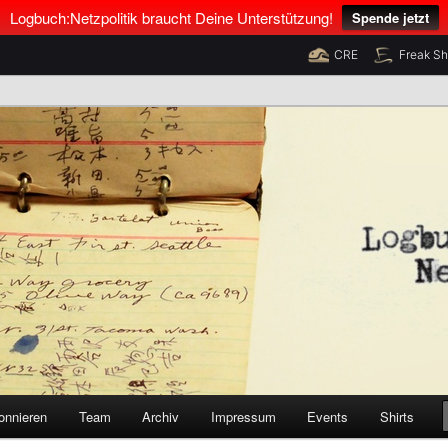
Logbuch:Netzpolitik braucht Deine Unterstützung!
Spende jetzt
CRE
Freak S
nus Neumann und Tim Pritlove
olitik
onnieren
Team
Archiv
Impressum
Events
Shirts