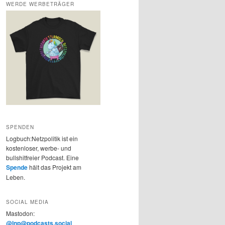
WERDE WERBETRÄGER
SPENDEN
Logbuch:Netzpolitik ist ein
kostenloser, werbe- und
bullshitfreier Podcast. Eine
Spende
hält das Projekt am
Leben.
SOCIAL MEDIA
Mastodon:
@lnp@podcasts.social