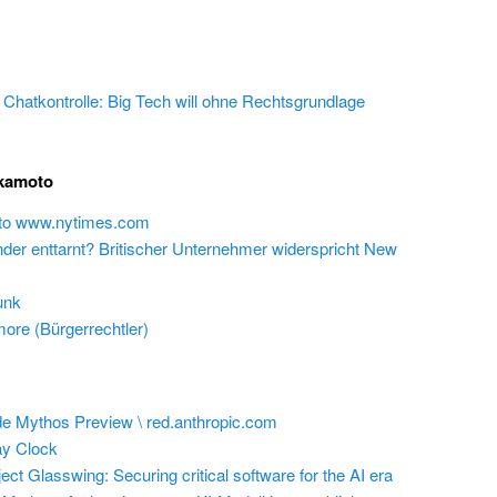
e Chatkontrolle: Big Tech will ohne Rechtsgrundlage
akamoto
 to www.nytimes.com
inder enttarnt? Britischer Unternehmer widerspricht New
unk
ore (Bürgerrechtler)
e Mythos Preview \ red.anthropic.com
y Clock
ect Glasswing: Securing critical software for the AI era