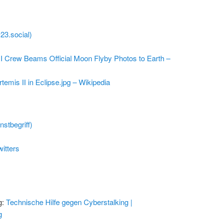
@23.social)
I Crew Beams Official Moon Flyby Photos to Earth –
rtemis II in Eclipse.jpg – Wikipedia
stbegriff)
itters
g:
Technische Hilfe gegen Cyberstalking |
g