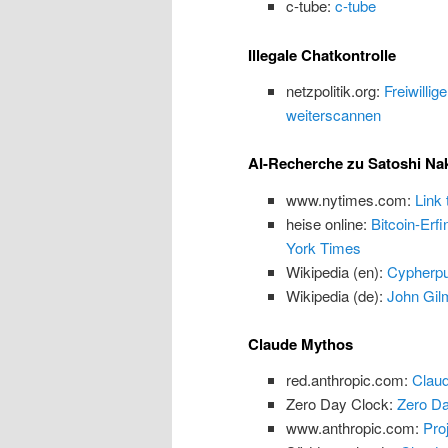
c-tube:
c-tube
Illegale Chatkontrolle
netzpolitik.org:
Freiwillig
weiterscannen
AI-Recherche zu Satoshi N
www.nytimes.com:
Link
heise online:
Bitcoin-Erf
York Times
Wikipedia (en):
Cypherp
Wikipedia (de):
John Gilm
Claude Mythos
red.anthropic.com:
Claud
Zero Day Clock:
Zero Da
www.anthropic.com:
Proj