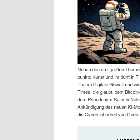
n
r
I
e
n
n
h
I
a
n
Neben den drei großen Themen 
punkto Kunst und ihr dürft in
l
h
Thema Digitale Gewalt und wir
Times, die glaubt, dem Bitcoin
t
a
dem Pseudonym Satoshi Nakam
Ankündigung des neuen KI-Mod
s
l
die Cybersicherheit von Open
p
t