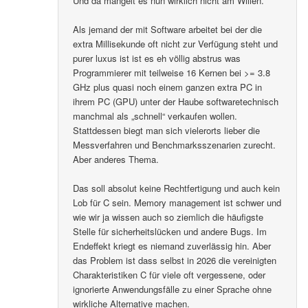
Und da mangelt es nun wirklich nicht am Willen.
Als jemand der mit Software arbeitet bei der die
extra Millisekunde oft nicht zur Verfügung steht und
purer luxus ist ist es eh völlig abstrus was
Programmierer mit teilweise 16 Kernen bei >= 3.8
GHz plus quasi noch einem ganzen extra PC in
ihrem PC (GPU) unter der Haube softwaretechnisch
manchmal als „schnell“ verkaufen wollen.
Stattdessen biegt man sich vielerorts lieber die
Messverfahren und Benchmarksszenarien zurecht.
Aber anderes Thema.
Das soll absolut keine Rechtfertigung und auch kein
Lob für C sein. Memory management ist schwer und
wie wir ja wissen auch so ziemlich die häufigste
Stelle für sicherheitslücken und andere Bugs. Im
Endeffekt kriegt es niemand zuverlässig hin. Aber
das Problem ist dass selbst in 2026 die vereinigten
Charakteristiken C für viele oft vergessene, oder
ignorierte Anwendungsfälle zu einer Sprache ohne
wirkliche Alternative machen.