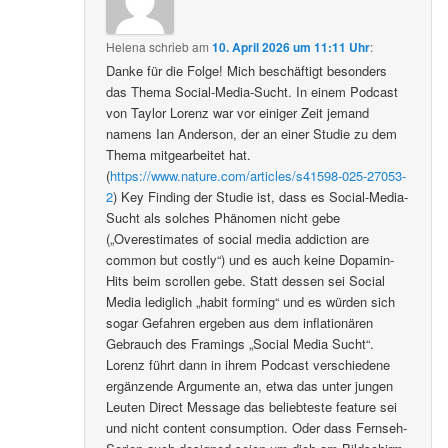
Helena
schrieb
am
10. April 2026 um 11:11 Uhr
:
Danke für die Folge! Mich beschäftigt besonders
das Thema Social-Media-Sucht. In einem Podcast
von Taylor Lorenz war vor einiger Zeit jemand
namens Ian Anderson, der an einer Studie zu dem
Thema mitgearbeitet hat.
(
https://www.nature.com/articles/s41598-025-27053-
2
) Key Finding der Studie ist, dass es Social-Media-
Sucht als solches Phänomen nicht gebe
(„Overestimates of social media addiction are
common but costly“) und es auch keine Dopamin-
Hits beim scrollen gebe. Statt dessen sei Social
Media lediglich „habit forming“ und es würden sich
sogar Gefahren ergeben aus dem inflationären
Gebrauch des Framings „Social Media Sucht“.
Lorenz führt dann in ihrem Podcast verschiedene
ergänzende Argumente an, etwa das unter jungen
Leuten Direct Message das beliebteste feature sei
und nicht content consumption. Oder dass Fernseh-