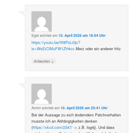
Egal
schrieb
am
10. April 2026 um 18:54 Uhr
:
https://youtu.be/ftf8PsLi0jc?
is=WsEiCIMuFW1ZH4cc
Merz oder ein anderer fritz
↓
Antworten
Armin
schrieb
am
10. April 2026 um 20:41 Uhr
:
Bei der Aussage zu sich änderndem Patchverhalten
musste ich an Abhängigkeiten denken
(
https://xkcd.com/2347/
-> z.B. log4j). Und dass