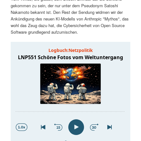
t
a
gekommen zu sein, der nur unter dem Pseudonym Satoshi
Nakamoto bekannt ist. Den Rest der Sendung widmen wir der
s
l
Ankündigung des neuen KI-Modells von Anthropic "Mythos", das
wohl das Zeug dazu hat, die Cybersicherheit von Open Source
p
t
Software grundlegend aufzumischen.
r
s
i
p
n
r
g
i
e
n
n
g
e
n