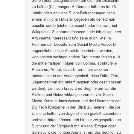
Serien auch designed seien um dich am Bildschirm
zu halten (Cliff-hanger) Außerdem hätte es im 18.
Jahrhundert ähnliche Sucht-Befürchtungen nach
einem ähnlichen Muster gegeben als der Roman
populär wurde (siehe Lesesucht oder Lesewut bei
Wikipedia). Zusammenfassend finde ich einige ihrer
Argumente interessant und sehe auch, wie im
Rahmen der Debatte zum Social Media Verbot für
Jugendliche einige Aspekte überbetont werden,
wohingehen wichtige andere Argumente fehlen (u.A.
die mittelfristigen Folgen von Corona, strukturelle
Probleme, Armut, dass Eltern mehr arbeiten
müssen als in der Vergangenheit, dass Dritte Orte,
Jugendzentren etc unterfinanziert oder geschlossen
werden). Dennoch braucht es Begriffe um auf die
Risiken und Nebenwirkungen von zu viel Social
Media Konsum hinzuweisen und die Übermacht der
Big Tech Konzerne in den Blick zu nehmen, die die
Unsicherheiten von Jugendlichen gezielt ausnutzen
und verstärken können. Ich bin nur zwigespalten ob
Sucht und der Vergleich mit Alkohol/Drogen oder
Spielsucht die richtige Arena ist um das deutlich zu