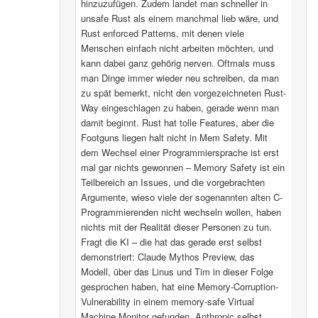
hinzuzufügen. Zudem landet man schneller in
unsafe Rust als einem manchmal lieb wäre, und
Rust enforced Patterns, mit denen viele
Menschen einfach nicht arbeiten möchten, und
kann dabei ganz gehörig nerven. Oftmals muss
man Dinge immer wieder neu schreiben, da man
zu spät bemerkt, nicht den vorgezeichneten Rust-
Way eingeschlagen zu haben, gerade wenn man
damit beginnt. Rust hat tolle Features, aber die
Footguns liegen halt nicht in Mem Safety. Mit
dem Wechsel einer Programmiersprache ist erst
mal gar nichts gewonnen – Memory Safety ist ein
Teilbereich an Issues, und die vorgebrachten
Argumente, wieso viele der sogenannten alten C-
Programmierenden nicht wechseln wollen, haben
nichts mit der Realität dieser Personen zu tun.
Fragt die KI – die hat das gerade erst selbst
demonstriert: Claude Mythos Preview, das
Modell, über das Linus und Tim in dieser Folge
gesprochen haben, hat eine Memory-Corruption-
Vulnerability in einem memory-safe Virtual
Machine Monitor gefunden. Anthropic selbst