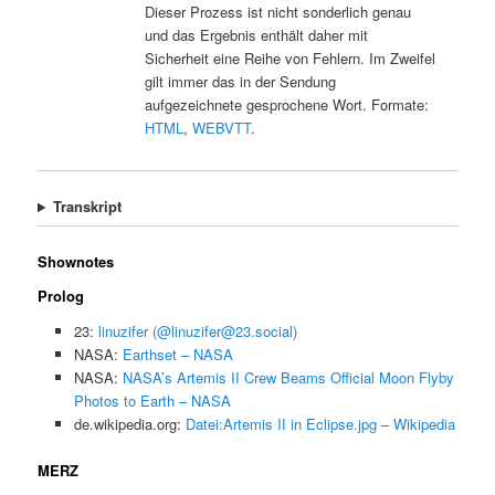
Dieser Prozess ist nicht sonderlich genau
und das Ergebnis enthält daher mit
Sicherheit eine Reihe von Fehlern. Im Zweifel
gilt immer das in der Sendung
aufgezeichnete gesprochene Wort. Formate:
HTML
,
WEBVTT
.
Transkript
Shownotes
Prolog
23:
linuzifer (@linuzifer@23.social)
NASA:
Earthset – NASA
NASA:
NASA’s Artemis II Crew Beams Official Moon Flyby
Photos to Earth – NASA
de.wikipedia.org:
Datei:Artemis II in Eclipse.jpg – Wikipedia
MERZ