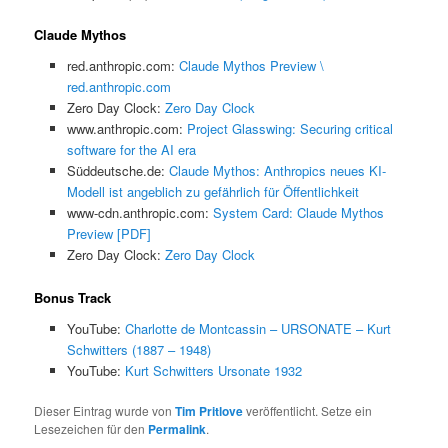
Claude Mythos
red.anthropic.com:
Claude Mythos Preview \
red.anthropic.com
Zero Day Clock:
Zero Day Clock
www.anthropic.com:
Project Glasswing: Securing critical
software for the AI era
Süddeutsche.de:
Claude Mythos: Anthropics neues KI-
Modell ist angeblich zu gefährlich für Öffentlichkeit
www-cdn.anthropic.com:
System Card: Claude Mythos
Preview [PDF]
Zero Day Clock:
Zero Day Clock
Bonus Track
YouTube:
Charlotte de Montcassin – URSONATE – Kurt
Schwitters (1887 – 1948)
YouTube:
Kurt Schwitters Ursonate 1932
Dieser Eintrag wurde von
Tim Pritlove
veröffentlicht. Setze ein
Lesezeichen für den
Permalink
.