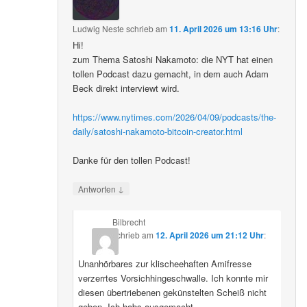
Ludwig Neste
schrieb
am
11. April 2026 um 13:16 Uhr
:
Hi!
zum Thema Satoshi Nakamoto: die NYT hat einen
tollen Podcast dazu gemacht, in dem auch Adam
Beck direkt interviewt wird.
https://www.nytimes.com/2026/04/09/podcasts/the-
daily/satoshi-nakamoto-bitcoin-creator.html
Danke für den tollen Podcast!
↓
Antworten
Bilbrecht
schrieb
am
12. April 2026 um 21:12 Uhr
:
Unanhörbares zur klischeehaften Amifresse
verzerrtes Vorsichhingeschwalle. Ich konnte mir
diesen übertriebenen gekünstelten Scheiß nicht
geben. Ich habs ausgemacht.