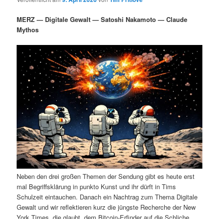
i
s
m
u
n
n
MERZ — Digitale Gewalt — Satoshi Nakamoto — Claude
g
a
Mythos
ä
n
e
v
n
i
r
d
g
a
e
ä
t
i
n
r
o
n
I
e
n
n
h
I
Neben den drei großen Themen der Sendung gibt es heute erst
a
n
mal Begriffsklärung in punkto Kunst und ihr dürft in Tims
Schulzeit eintauchen. Danach ein Nachtrag zum Thema Digitale
l
h
Gewalt und wir reflektieren kurz die jüngste Recherche der New
York Times, die glaubt, dem Bitcoin-Erfinder auf die Schliche