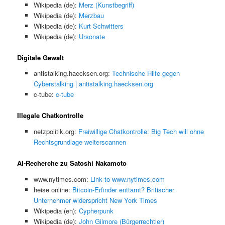
Wikipedia (de):
Merz (Kunstbegriff)
Wikipedia (de):
Merzbau
Wikipedia (de):
Kurt Schwitters
Wikipedia (de):
Ursonate
Digitale Gewalt
antistalking.haecksen.org:
Technische Hilfe gegen
Cyberstalking | antistalking.haecksen.org
c-tube:
c-tube
Illegale Chatkontrolle
netzpolitik.org:
Freiwillige Chatkontrolle: Big Tech will ohne
Rechtsgrundlage weiterscannen
AI-Recherche zu Satoshi Nakamoto
www.nytimes.com:
Link to www.nytimes.com
heise online:
Bitcoin-Erfinder enttarnt? Britischer
Unternehmer widerspricht New York Times
Wikipedia (en):
Cypherpunk
Wikipedia (de):
John Gilmore (Bürgerrechtler)