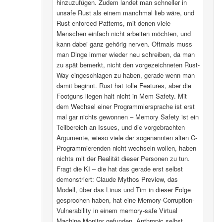
hinzuzufügen. Zudem landet man schneller in
unsafe Rust als einem manchmal lieb wäre, und
Rust enforced Patterns, mit denen viele
Menschen einfach nicht arbeiten möchten, und
kann dabei ganz gehörig nerven. Oftmals muss
man Dinge immer wieder neu schreiben, da man
zu spät bemerkt, nicht den vorgezeichneten Rust-
Way eingeschlagen zu haben, gerade wenn man
damit beginnt. Rust hat tolle Features, aber die
Footguns liegen halt nicht in Mem Safety. Mit
dem Wechsel einer Programmiersprache ist erst
mal gar nichts gewonnen – Memory Safety ist ein
Teilbereich an Issues, und die vorgebrachten
Argumente, wieso viele der sogenannten alten C-
Programmierenden nicht wechseln wollen, haben
nichts mit der Realität dieser Personen zu tun.
Fragt die KI – die hat das gerade erst selbst
demonstriert: Claude Mythos Preview, das
Modell, über das Linus und Tim in dieser Folge
gesprochen haben, hat eine Memory-Corruption-
Vulnerability in einem memory-safe Virtual
Machine Monitor gefunden. Anthropic selbst