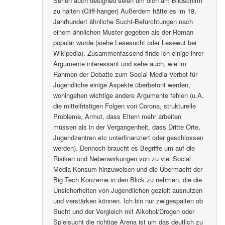
Serien auch designed seien um dich am Bildschirm
zu halten (Cliff-hanger) Außerdem hätte es im 18.
Jahrhundert ähnliche Sucht-Befürchtungen nach
einem ähnlichen Muster gegeben als der Roman
populär wurde (siehe Lesesucht oder Lesewut bei
Wikipedia). Zusammenfassend finde ich einige ihrer
Argumente interessant und sehe auch, wie im
Rahmen der Debatte zum Social Media Verbot für
Jugendliche einige Aspekte überbetont werden,
wohingehen wichtige andere Argumente fehlen (u.A.
die mittelfristigen Folgen von Corona, strukturelle
Probleme, Armut, dass Eltern mehr arbeiten
müssen als in der Vergangenheit, dass Dritte Orte,
Jugendzentren etc unterfinanziert oder geschlossen
werden). Dennoch braucht es Begriffe um auf die
Risiken und Nebenwirkungen von zu viel Social
Media Konsum hinzuweisen und die Übermacht der
Big Tech Konzerne in den Blick zu nehmen, die die
Unsicherheiten von Jugendlichen gezielt ausnutzen
und verstärken können. Ich bin nur zwigespalten ob
Sucht und der Vergleich mit Alkohol/Drogen oder
Spielsucht die richtige Arena ist um das deutlich zu