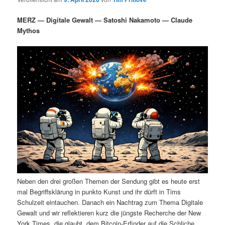
i
s
m
u
n
n
MERZ — Digitale Gewalt — Satoshi Nakamoto — Claude
g
a
Mythos
ä
n
e
v
n
i
r
d
g
a
e
ä
t
i
n
r
o
n
I
e
n
n
h
I
Neben den drei großen Themen der Sendung gibt es heute erst
a
n
mal Begriffsklärung in punkto Kunst und ihr dürft in Tims
Schulzeit eintauchen. Danach ein Nachtrag zum Thema Digitale
l
h
Gewalt und wir reflektieren kurz die jüngste Recherche der New
York Times, die glaubt, dem Bitcoin-Erfinder auf die Schliche