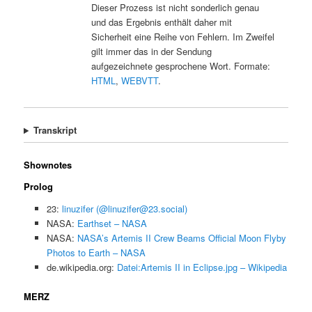
Dieser Prozess ist nicht sonderlich genau
und das Ergebnis enthält daher mit
Sicherheit eine Reihe von Fehlern. Im Zweifel
gilt immer das in der Sendung
aufgezeichnete gesprochene Wort. Formate:
HTML
,
WEBVTT
.
Transkript
Shownotes
Prolog
23:
linuzifer (@linuzifer@23.social)
NASA:
Earthset – NASA
NASA:
NASA’s Artemis II Crew Beams Official Moon Flyby
Photos to Earth – NASA
de.wikipedia.org:
Datei:Artemis II in Eclipse.jpg – Wikipedia
MERZ