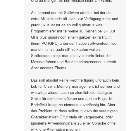
Und da mangelt es nun wirklich nicht am Willen.
Als jemand der mit Software arbeitet bei der die
extra Millisekunde oft nicht zur Verfügung steht und
purer luxus ist ist es eh völlig abstrus was
Programmierer mit teilweise 16 Kernen bei >= 3.8
GHz plus quasi noch einem ganzen extra PC in
ihrem PC (GPU) unter der Haube softwaretechnisch
manchmal als „schnell“ verkaufen wollen.
Stattdessen biegt man sich vielerorts lieber die
Messverfahren und Benchmarksszenarien zurecht.
Aber anderes Thema.
Das soll absolut keine Rechtfertigung und auch kein
Lob für C sein. Memory management ist schwer und
wie wir ja wissen auch so ziemlich die häufigste
Stelle für sicherheitslücken und andere Bugs. Im
Endeffekt kriegt es niemand zuverlässig hin. Aber
das Problem ist dass selbst in 2026 die vereinigten
Charakteristiken C für viele oft vergessene, oder
ignorierte Anwendungsfälle zu einer Sprache ohne
wirkliche Alternative machen.