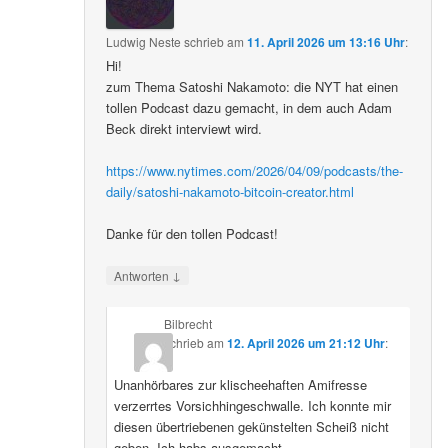
Ludwig Neste
schrieb
am
11. April 2026 um 13:16 Uhr
:
Hi!
zum Thema Satoshi Nakamoto: die NYT hat einen
tollen Podcast dazu gemacht, in dem auch Adam
Beck direkt interviewt wird.
https://www.nytimes.com/2026/04/09/podcasts/the-
daily/satoshi-nakamoto-bitcoin-creator.html
Danke für den tollen Podcast!
↓
Antworten
Bilbrecht
schrieb
am
12. April 2026 um 21:12 Uhr
:
Unanhörbares zur klischeehaften Amifresse
verzerrtes Vorsichhingeschwalle. Ich konnte mir
diesen übertriebenen gekünstelten Scheiß nicht
geben. Ich habs ausgemacht.