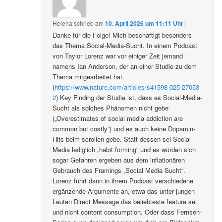
Helena
schrieb
am
10. April 2026 um 11:11 Uhr
:
Danke für die Folge! Mich beschäftigt besonders
das Thema Social-Media-Sucht. In einem Podcast
von Taylor Lorenz war vor einiger Zeit jemand
namens Ian Anderson, der an einer Studie zu dem
Thema mitgearbeitet hat.
(
https://www.nature.com/articles/s41598-025-27053-
2
) Key Finding der Studie ist, dass es Social-Media-
Sucht als solches Phänomen nicht gebe
(„Overestimates of social media addiction are
common but costly“) und es auch keine Dopamin-
Hits beim scrollen gebe. Statt dessen sei Social
Media lediglich „habit forming“ und es würden sich
sogar Gefahren ergeben aus dem inflationären
Gebrauch des Framings „Social Media Sucht“.
Lorenz führt dann in ihrem Podcast verschiedene
ergänzende Argumente an, etwa das unter jungen
Leuten Direct Message das beliebteste feature sei
und nicht content consumption. Oder dass Fernseh-