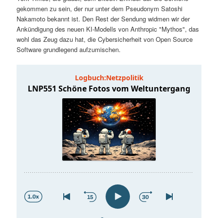
t
a
gekommen zu sein, der nur unter dem Pseudonym Satoshi
Nakamoto bekannt ist. Den Rest der Sendung widmen wir der
s
l
Ankündigung des neuen KI-Modells von Anthropic "Mythos", das
wohl das Zeug dazu hat, die Cybersicherheit von Open Source
p
t
Software grundlegend aufzumischen.
r
s
i
p
n
r
g
i
e
n
n
g
e
n