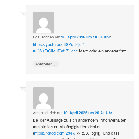
Egal
schrieb
am
10. April 2026 um 18:54 Uhr
:
https://youtu.be/ftf8PsLi0jc?
is=WsEiCIMuFW1ZH4cc
Merz oder ein anderer fritz
↓
Antworten
Armin
schrieb
am
10. April 2026 um 20:41 Uhr
:
Bei der Aussage zu sich änderndem Patchverhalten
musste ich an Abhängigkeiten denken
(
https://xkcd.com/2347/
-> z.B. log4j). Und dass