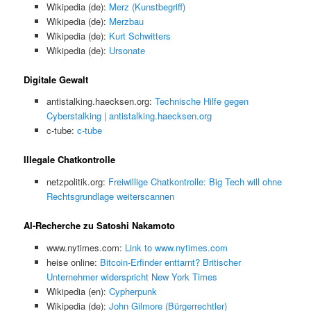
Wikipedia (de):
Merz (Kunstbegriff)
Wikipedia (de):
Merzbau
Wikipedia (de):
Kurt Schwitters
Wikipedia (de):
Ursonate
Digitale Gewalt
antistalking.haecksen.org:
Technische Hilfe gegen
Cyberstalking | antistalking.haecksen.org
c-tube:
c-tube
Illegale Chatkontrolle
netzpolitik.org:
Freiwillige Chatkontrolle: Big Tech will ohne
Rechtsgrundlage weiterscannen
AI-Recherche zu Satoshi Nakamoto
www.nytimes.com:
Link to www.nytimes.com
heise online:
Bitcoin-Erfinder enttarnt? Britischer
Unternehmer widerspricht New York Times
Wikipedia (en):
Cypherpunk
Wikipedia (de):
John Gilmore (Bürgerrechtler)