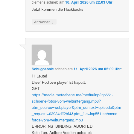
clemens
schrieb
am
10. April 2026 um 22:03 Uhr
:
Jetzt kommen die Hackbacks
↓
Antworten
Schugosonic
schrieb
am
11. April 2026 um 02:09 Uhr
:
Hi Leute!
Diser Podlove player ist kaputt.
GET
https://media.metaebene.me/media/lnp/lnp551-
schoene-fotos-vom-weltuntergang.mp3?
ptm_source=webplayer&ptm_context=episode&ptm
_request=03934dff2bf4&ptm_file=lnp551-schoene-
fotos-vom-weltuntergang.mp3
ERROR: NS_BINDING_ABORTED
Kein Ton. Aeltere Version getestet: