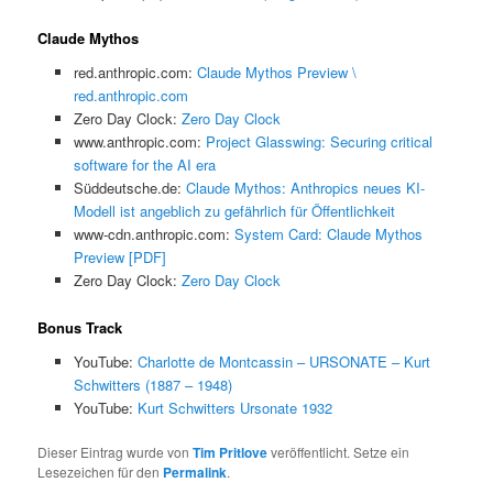
Claude Mythos
red.anthropic.com:
Claude Mythos Preview \
red.anthropic.com
Zero Day Clock:
Zero Day Clock
www.anthropic.com:
Project Glasswing: Securing critical
software for the AI era
Süddeutsche.de:
Claude Mythos: Anthropics neues KI-
Modell ist angeblich zu gefährlich für Öffentlichkeit
www-cdn.anthropic.com:
System Card: Claude Mythos
Preview [PDF]
Zero Day Clock:
Zero Day Clock
Bonus Track
YouTube:
Charlotte de Montcassin – URSONATE – Kurt
Schwitters (1887 – 1948)
YouTube:
Kurt Schwitters Ursonate 1932
Dieser Eintrag wurde von
Tim Pritlove
veröffentlicht. Setze ein
Lesezeichen für den
Permalink
.