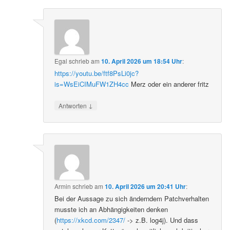
Egal
schrieb
am
10. April 2026 um 18:54 Uhr
:
https://youtu.be/ftf8PsLi0jc?
is=WsEiCIMuFW1ZH4cc
Merz oder ein anderer fritz
↓
Antworten
Armin
schrieb
am
10. April 2026 um 20:41 Uhr
:
Bei der Aussage zu sich änderndem Patchverhalten
musste ich an Abhängigkeiten denken
(
https://xkcd.com/2347/
-> z.B. log4j). Und dass