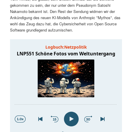
t
a
gekommen zu sein, der nur unter dem Pseudonym Satoshi
Nakamoto bekannt ist. Den Rest der Sendung widmen wir der
s
l
Ankündigung des neuen KI-Modells von Anthropic "Mythos", das
wohl das Zeug dazu hat, die Cybersicherheit von Open Source
p
t
Software grundlegend aufzumischen.
r
s
i
p
n
r
g
i
e
n
n
g
e
n