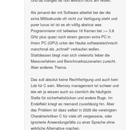
Und da mangelt es nun wirklich nicht am Willen.
Als jemand der mit Software arbeitet bei der die
extra Millisekunde oft nicht zur Verfügung steht und
purer luxus ist ist es eh völlig abstrus was
Programmierer mit teilweise 16 Kernen bei >= 3.8
GHz plus quasi noch einem ganzen extra PC in
ihrem PC (GPU) unter der Haube softwaretechnisch
manchmal als „schnell“ verkaufen wollen.
Stattdessen biegt man sich vielerorts lieber die
Messverfahren und Benchmarksszenarien zurecht.
Aber anderes Thema.
Das soll absolut keine Rechtfertigung und auch kein
Lob für C sein. Memory management ist schwer und
wie wir ja wissen auch so ziemlich die häufigste
Stelle für sicherheitslücken und andere Bugs. Im
Endeffekt kriegt es niemand zuverlässig hin. Aber
das Problem ist dass selbst in 2026 die vereinigten
Charakteristiken C für viele oft vergessene, oder
ignorierte Anwendungsfälle zu einer Sprache ohne
wirkliche Alternative machen.