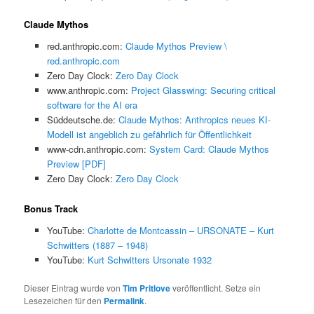
Claude Mythos
red.anthropic.com:
Claude Mythos Preview \
red.anthropic.com
Zero Day Clock:
Zero Day Clock
www.anthropic.com:
Project Glasswing: Securing critical
software for the AI era
Süddeutsche.de:
Claude Mythos: Anthropics neues KI-
Modell ist angeblich zu gefährlich für Öffentlichkeit
www-cdn.anthropic.com:
System Card: Claude Mythos
Preview [PDF]
Zero Day Clock:
Zero Day Clock
Bonus Track
YouTube:
Charlotte de Montcassin – URSONATE – Kurt
Schwitters (1887 – 1948)
YouTube:
Kurt Schwitters Ursonate 1932
Dieser Eintrag wurde von
Tim Pritlove
veröffentlicht. Setze ein
Lesezeichen für den
Permalink
.