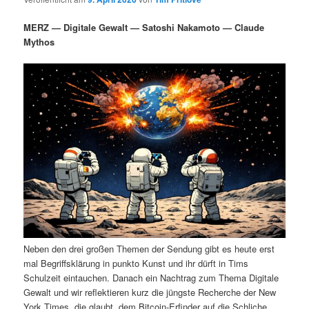
i
s
m
u
n
n
MERZ — Digitale Gewalt — Satoshi Nakamoto — Claude
g
a
Mythos
ä
n
e
v
n
i
r
d
g
a
e
ä
t
i
n
r
o
n
I
e
n
n
h
I
Neben den drei großen Themen der Sendung gibt es heute erst
a
n
mal Begriffsklärung in punkto Kunst und ihr dürft in Tims
Schulzeit eintauchen. Danach ein Nachtrag zum Thema Digitale
l
h
Gewalt und wir reflektieren kurz die jüngste Recherche der New
York Times, die glaubt, dem Bitcoin-Erfinder auf die Schliche