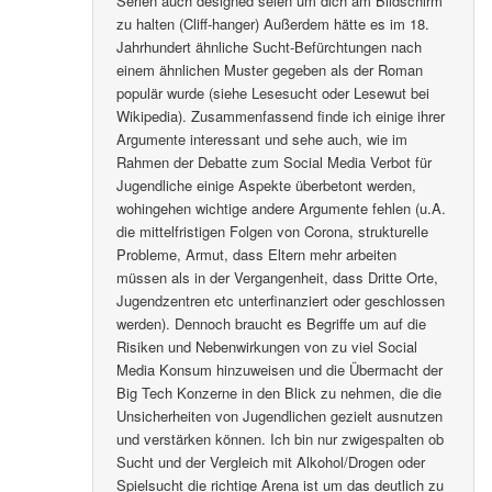
Serien auch designed seien um dich am Bildschirm
zu halten (Cliff-hanger) Außerdem hätte es im 18.
Jahrhundert ähnliche Sucht-Befürchtungen nach
einem ähnlichen Muster gegeben als der Roman
populär wurde (siehe Lesesucht oder Lesewut bei
Wikipedia). Zusammenfassend finde ich einige ihrer
Argumente interessant und sehe auch, wie im
Rahmen der Debatte zum Social Media Verbot für
Jugendliche einige Aspekte überbetont werden,
wohingehen wichtige andere Argumente fehlen (u.A.
die mittelfristigen Folgen von Corona, strukturelle
Probleme, Armut, dass Eltern mehr arbeiten
müssen als in der Vergangenheit, dass Dritte Orte,
Jugendzentren etc unterfinanziert oder geschlossen
werden). Dennoch braucht es Begriffe um auf die
Risiken und Nebenwirkungen von zu viel Social
Media Konsum hinzuweisen und die Übermacht der
Big Tech Konzerne in den Blick zu nehmen, die die
Unsicherheiten von Jugendlichen gezielt ausnutzen
und verstärken können. Ich bin nur zwigespalten ob
Sucht und der Vergleich mit Alkohol/Drogen oder
Spielsucht die richtige Arena ist um das deutlich zu