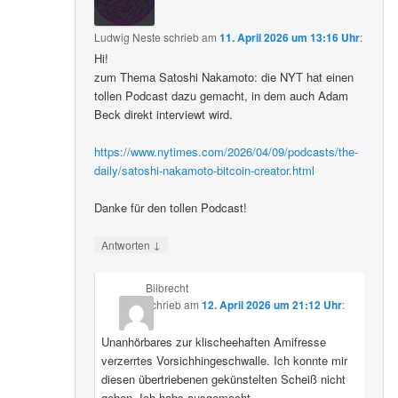
Ludwig Neste
schrieb
am
11. April 2026 um 13:16 Uhr
:
Hi!
zum Thema Satoshi Nakamoto: die NYT hat einen
tollen Podcast dazu gemacht, in dem auch Adam
Beck direkt interviewt wird.
https://www.nytimes.com/2026/04/09/podcasts/the-
daily/satoshi-nakamoto-bitcoin-creator.html
Danke für den tollen Podcast!
↓
Antworten
Bilbrecht
schrieb
am
12. April 2026 um 21:12 Uhr
:
Unanhörbares zur klischeehaften Amifresse
verzerrtes Vorsichhingeschwalle. Ich konnte mir
diesen übertriebenen gekünstelten Scheiß nicht
geben. Ich habs ausgemacht.