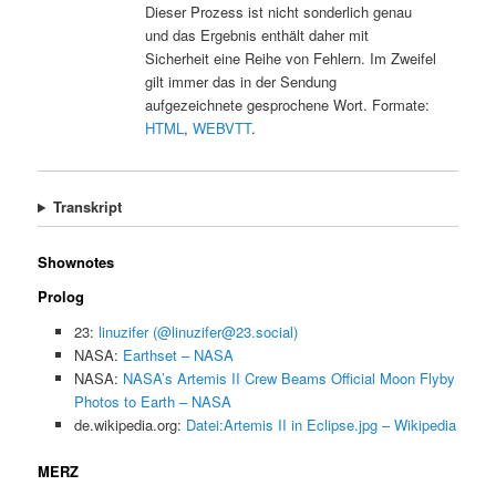
Dieser Prozess ist nicht sonderlich genau
und das Ergebnis enthält daher mit
Sicherheit eine Reihe von Fehlern. Im Zweifel
gilt immer das in der Sendung
aufgezeichnete gesprochene Wort. Formate:
HTML
,
WEBVTT
.
Transkript
Shownotes
Prolog
23:
linuzifer (@linuzifer@23.social)
NASA:
Earthset – NASA
NASA:
NASA’s Artemis II Crew Beams Official Moon Flyby
Photos to Earth – NASA
de.wikipedia.org:
Datei:Artemis II in Eclipse.jpg – Wikipedia
MERZ