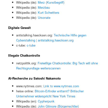
Wikipedia (de):
Merz (Kunstbegriff)
Wikipedia (de):
Merzbau
Wikipedia (de):
Kurt Schwitters
Wikipedia (de):
Ursonate
Digitale Gewalt
antistalking.haecksen.org:
Technische Hilfe gegen
Cyberstalking | antistalking.haecksen.org
c-tube:
c-tube
Illegale Chatkontrolle
netzpolitik.org:
Freiwillige Chatkontrolle: Big Tech will ohne
Rechtsgrundlage weiterscannen
AI-Recherche zu Satoshi Nakamoto
www.nytimes.com:
Link to www.nytimes.com
heise online:
Bitcoin-Erfinder enttarnt? Britischer
Unternehmer widerspricht New York Times
Wikipedia (en):
Cypherpunk
Wikipedia (de):
John Gilmore (Bürgerrechtler)