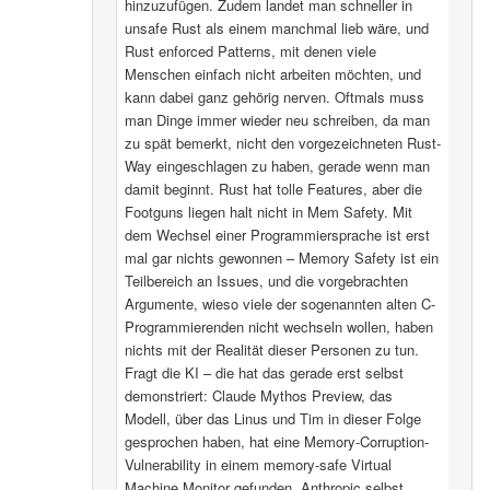
hinzuzufügen. Zudem landet man schneller in
unsafe Rust als einem manchmal lieb wäre, und
Rust enforced Patterns, mit denen viele
Menschen einfach nicht arbeiten möchten, und
kann dabei ganz gehörig nerven. Oftmals muss
man Dinge immer wieder neu schreiben, da man
zu spät bemerkt, nicht den vorgezeichneten Rust-
Way eingeschlagen zu haben, gerade wenn man
damit beginnt. Rust hat tolle Features, aber die
Footguns liegen halt nicht in Mem Safety. Mit
dem Wechsel einer Programmiersprache ist erst
mal gar nichts gewonnen – Memory Safety ist ein
Teilbereich an Issues, und die vorgebrachten
Argumente, wieso viele der sogenannten alten C-
Programmierenden nicht wechseln wollen, haben
nichts mit der Realität dieser Personen zu tun.
Fragt die KI – die hat das gerade erst selbst
demonstriert: Claude Mythos Preview, das
Modell, über das Linus und Tim in dieser Folge
gesprochen haben, hat eine Memory-Corruption-
Vulnerability in einem memory-safe Virtual
Machine Monitor gefunden. Anthropic selbst