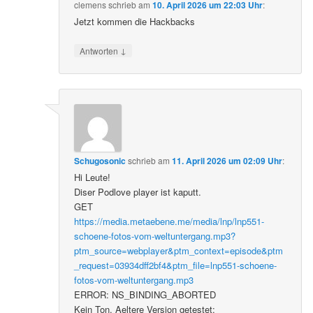
clemens
schrieb
am
10. April 2026 um 22:03 Uhr
:
Jetzt kommen die Hackbacks
↓
Antworten
Schugosonic
schrieb
am
11. April 2026 um 02:09 Uhr
:
Hi Leute!
Diser Podlove player ist kaputt.
GET
https://media.metaebene.me/media/lnp/lnp551-
schoene-fotos-vom-weltuntergang.mp3?
ptm_source=webplayer&ptm_context=episode&ptm
_request=03934dff2bf4&ptm_file=lnp551-schoene-
fotos-vom-weltuntergang.mp3
ERROR: NS_BINDING_ABORTED
Kein Ton. Aeltere Version getestet: