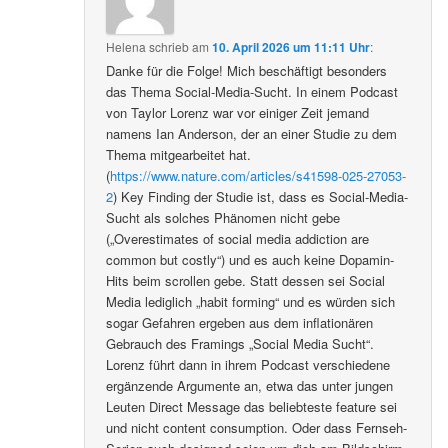
Helena
schrieb
am
10. April 2026 um 11:11 Uhr
:
Danke für die Folge! Mich beschäftigt besonders
das Thema Social-Media-Sucht. In einem Podcast
von Taylor Lorenz war vor einiger Zeit jemand
namens Ian Anderson, der an einer Studie zu dem
Thema mitgearbeitet hat.
(
https://www.nature.com/articles/s41598-025-27053-
2
) Key Finding der Studie ist, dass es Social-Media-
Sucht als solches Phänomen nicht gebe
(„Overestimates of social media addiction are
common but costly“) und es auch keine Dopamin-
Hits beim scrollen gebe. Statt dessen sei Social
Media lediglich „habit forming“ und es würden sich
sogar Gefahren ergeben aus dem inflationären
Gebrauch des Framings „Social Media Sucht“.
Lorenz führt dann in ihrem Podcast verschiedene
ergänzende Argumente an, etwa das unter jungen
Leuten Direct Message das beliebteste feature sei
und nicht content consumption. Oder dass Fernseh-