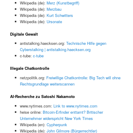
Wikipedia (de):
Merz (Kunstbegriff)
Wikipedia (de):
Merzbau
Wikipedia (de):
Kurt Schwitters
Wikipedia (de):
Ursonate
Digitale Gewalt
antistalking.haecksen.org:
Technische Hilfe gegen
Cyberstalking | antistalking.haecksen.org
c-tube:
c-tube
Illegale Chatkontrolle
netzpolitik.org:
Freiwillige Chatkontrolle: Big Tech will ohne
Rechtsgrundlage weiterscannen
AI-Recherche zu Satoshi Nakamoto
www.nytimes.com:
Link to www.nytimes.com
heise online:
Bitcoin-Erfinder enttarnt? Britischer
Unternehmer widerspricht New York Times
Wikipedia (en):
Cypherpunk
Wikipedia (de):
John Gilmore (Bürgerrechtler)