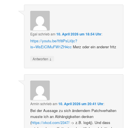
Egal
schrieb
am
10. April 2026 um 18:54 Uhr
:
https://youtu.be/ftf8PsLi0jc?
is=WsEiCIMuFW1ZH4cc
Merz oder ein anderer fritz
↓
Antworten
Armin
schrieb
am
10. April 2026 um 20:41 Uhr
:
Bei der Aussage zu sich änderndem Patchverhalten
musste ich an Abhängigkeiten denken
(
https://xkcd.com/2347/
-> z.B. log4j). Und dass