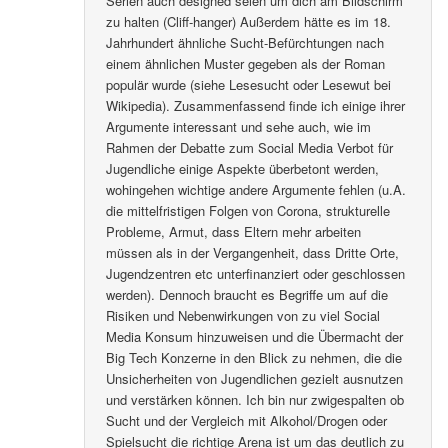
Serien auch designed seien um dich am Bildschirm
zu halten (Cliff-hanger) Außerdem hätte es im 18.
Jahrhundert ähnliche Sucht-Befürchtungen nach
einem ähnlichen Muster gegeben als der Roman
populär wurde (siehe Lesesucht oder Lesewut bei
Wikipedia). Zusammenfassend finde ich einige ihrer
Argumente interessant und sehe auch, wie im
Rahmen der Debatte zum Social Media Verbot für
Jugendliche einige Aspekte überbetont werden,
wohingehen wichtige andere Argumente fehlen (u.A.
die mittelfristigen Folgen von Corona, strukturelle
Probleme, Armut, dass Eltern mehr arbeiten
müssen als in der Vergangenheit, dass Dritte Orte,
Jugendzentren etc unterfinanziert oder geschlossen
werden). Dennoch braucht es Begriffe um auf die
Risiken und Nebenwirkungen von zu viel Social
Media Konsum hinzuweisen und die Übermacht der
Big Tech Konzerne in den Blick zu nehmen, die die
Unsicherheiten von Jugendlichen gezielt ausnutzen
und verstärken können. Ich bin nur zwigespalten ob
Sucht und der Vergleich mit Alkohol/Drogen oder
Spielsucht die richtige Arena ist um das deutlich zu