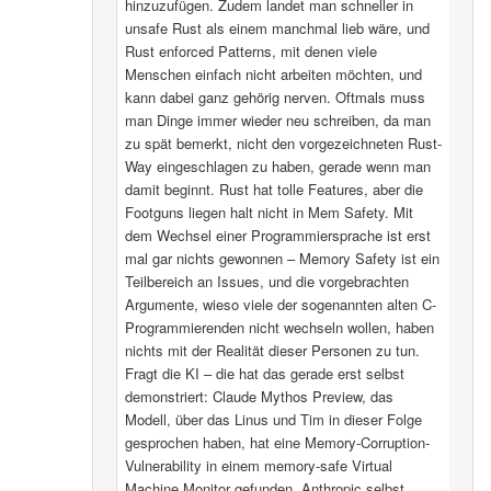
hinzuzufügen. Zudem landet man schneller in
unsafe Rust als einem manchmal lieb wäre, und
Rust enforced Patterns, mit denen viele
Menschen einfach nicht arbeiten möchten, und
kann dabei ganz gehörig nerven. Oftmals muss
man Dinge immer wieder neu schreiben, da man
zu spät bemerkt, nicht den vorgezeichneten Rust-
Way eingeschlagen zu haben, gerade wenn man
damit beginnt. Rust hat tolle Features, aber die
Footguns liegen halt nicht in Mem Safety. Mit
dem Wechsel einer Programmiersprache ist erst
mal gar nichts gewonnen – Memory Safety ist ein
Teilbereich an Issues, und die vorgebrachten
Argumente, wieso viele der sogenannten alten C-
Programmierenden nicht wechseln wollen, haben
nichts mit der Realität dieser Personen zu tun.
Fragt die KI – die hat das gerade erst selbst
demonstriert: Claude Mythos Preview, das
Modell, über das Linus und Tim in dieser Folge
gesprochen haben, hat eine Memory-Corruption-
Vulnerability in einem memory-safe Virtual
Machine Monitor gefunden. Anthropic selbst