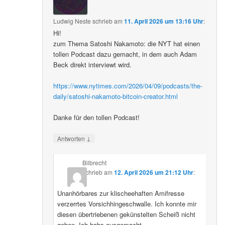
Ludwig Neste
schrieb
am
11. April 2026 um 13:16 Uhr
:
Hi!
zum Thema Satoshi Nakamoto: die NYT hat einen
tollen Podcast dazu gemacht, in dem auch Adam
Beck direkt interviewt wird.
https://www.nytimes.com/2026/04/09/podcasts/the-
daily/satoshi-nakamoto-bitcoin-creator.html
Danke für den tollen Podcast!
↓
Antworten
Bilbrecht
schrieb
am
12. April 2026 um 21:12 Uhr
:
Unanhörbares zur klischeehaften Amifresse
verzerrtes Vorsichhingeschwalle. Ich konnte mir
diesen übertriebenen gekünstelten Scheiß nicht
geben. Ich habs ausgemacht.