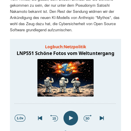
t
a
gekommen zu sein, der nur unter dem Pseudonym Satoshi
Nakamoto bekannt ist. Den Rest der Sendung widmen wir der
s
l
Ankündigung des neuen KI-Modells von Anthropic "Mythos", das
wohl das Zeug dazu hat, die Cybersicherheit von Open Source
p
t
Software grundlegend aufzumischen.
r
s
i
p
n
r
g
i
e
n
n
g
e
n