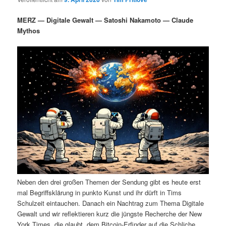
i
s
m
u
n
n
MERZ — Digitale Gewalt — Satoshi Nakamoto — Claude
g
a
Mythos
ä
n
e
v
n
i
r
d
g
a
e
ä
t
i
n
r
o
n
I
e
n
n
h
I
Neben den drei großen Themen der Sendung gibt es heute erst
a
n
mal Begriffsklärung in punkto Kunst und ihr dürft in Tims
Schulzeit eintauchen. Danach ein Nachtrag zum Thema Digitale
l
h
Gewalt und wir reflektieren kurz die jüngste Recherche der New
York Times, die glaubt, dem Bitcoin-Erfinder auf die Schliche