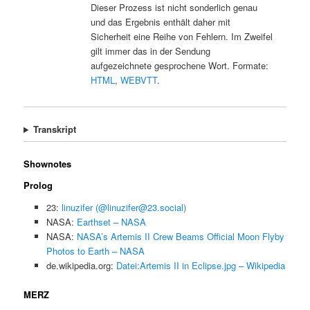
Dieser Prozess ist nicht sonderlich genau
und das Ergebnis enthält daher mit
Sicherheit eine Reihe von Fehlern. Im Zweifel
gilt immer das in der Sendung
aufgezeichnete gesprochene Wort. Formate:
HTML
,
WEBVTT
.
Transkript
Shownotes
Prolog
23:
linuzifer (@linuzifer@23.social)
NASA:
Earthset – NASA
NASA:
NASA’s Artemis II Crew Beams Official Moon Flyby
Photos to Earth – NASA
de.wikipedia.org:
Datei:Artemis II in Eclipse.jpg – Wikipedia
MERZ