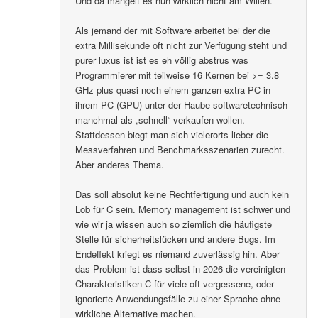
Und da mangelt es nun wirklich nicht am Willen.
Als jemand der mit Software arbeitet bei der die
extra Millisekunde oft nicht zur Verfügung steht und
purer luxus ist ist es eh völlig abstrus was
Programmierer mit teilweise 16 Kernen bei >= 3.8
GHz plus quasi noch einem ganzen extra PC in
ihrem PC (GPU) unter der Haube softwaretechnisch
manchmal als „schnell“ verkaufen wollen.
Stattdessen biegt man sich vielerorts lieber die
Messverfahren und Benchmarksszenarien zurecht.
Aber anderes Thema.
Das soll absolut keine Rechtfertigung und auch kein
Lob für C sein. Memory management ist schwer und
wie wir ja wissen auch so ziemlich die häufigste
Stelle für sicherheitslücken und andere Bugs. Im
Endeffekt kriegt es niemand zuverlässig hin. Aber
das Problem ist dass selbst in 2026 die vereinigten
Charakteristiken C für viele oft vergessene, oder
ignorierte Anwendungsfälle zu einer Sprache ohne
wirkliche Alternative machen.