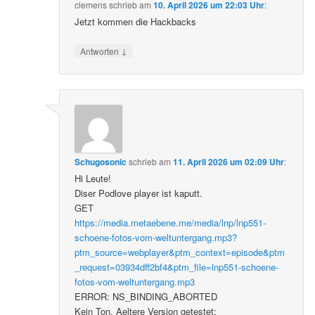
clemens
schrieb
am
10. April 2026 um 22:03 Uhr
:
Jetzt kommen die Hackbacks
↓
Antworten
Schugosonic
schrieb
am
11. April 2026 um 02:09 Uhr
:
Hi Leute!
Diser Podlove player ist kaputt.
GET
https://media.metaebene.me/media/lnp/lnp551-
schoene-fotos-vom-weltuntergang.mp3?
ptm_source=webplayer&ptm_context=episode&ptm
_request=03934dff2bf4&ptm_file=lnp551-schoene-
fotos-vom-weltuntergang.mp3
ERROR: NS_BINDING_ABORTED
Kein Ton. Aeltere Version getestet: