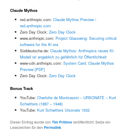
Claude Mythos
red.anthropic.com:
Claude Mythos Preview \
red.anthropic.com
Zero Day Clock:
Zero Day Clock
www.anthropic.com:
Project Glasswing: Securing critical
software for the AI era
Süddeutsche.de:
Claude Mythos: Anthropics neues KI-
Modell ist angeblich zu gefährlich für Öffentlichkeit
www-cdn.anthropic.com:
System Card: Claude Mythos
Preview [PDF]
Zero Day Clock:
Zero Day Clock
Bonus Track
YouTube:
Charlotte de Montcassin – URSONATE – Kurt
Schwitters (1887 – 1948)
YouTube:
Kurt Schwitters Ursonate 1932
Dieser Eintrag wurde von
Tim Pritlove
veröffentlicht. Setze ein
Lesezeichen für den
Permalink
.