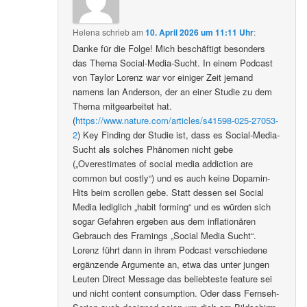
Helena
schrieb
am
10. April 2026 um 11:11 Uhr
:
Danke für die Folge! Mich beschäftigt besonders
das Thema Social-Media-Sucht. In einem Podcast
von Taylor Lorenz war vor einiger Zeit jemand
namens Ian Anderson, der an einer Studie zu dem
Thema mitgearbeitet hat.
(
https://www.nature.com/articles/s41598-025-27053-
2
) Key Finding der Studie ist, dass es Social-Media-
Sucht als solches Phänomen nicht gebe
(„Overestimates of social media addiction are
common but costly“) und es auch keine Dopamin-
Hits beim scrollen gebe. Statt dessen sei Social
Media lediglich „habit forming“ und es würden sich
sogar Gefahren ergeben aus dem inflationären
Gebrauch des Framings „Social Media Sucht“.
Lorenz führt dann in ihrem Podcast verschiedene
ergänzende Argumente an, etwa das unter jungen
Leuten Direct Message das beliebteste feature sei
und nicht content consumption. Oder dass Fernseh-