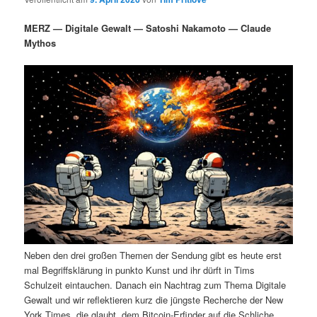
i
s
m
u
n
n
MERZ — Digitale Gewalt — Satoshi Nakamoto — Claude
g
a
Mythos
ä
n
e
v
n
i
r
d
g
a
e
ä
t
i
n
r
o
n
I
e
n
n
h
I
Neben den drei großen Themen der Sendung gibt es heute erst
a
n
mal Begriffsklärung in punkto Kunst und ihr dürft in Tims
Schulzeit eintauchen. Danach ein Nachtrag zum Thema Digitale
l
h
Gewalt und wir reflektieren kurz die jüngste Recherche der New
York Times, die glaubt, dem Bitcoin-Erfinder auf die Schliche