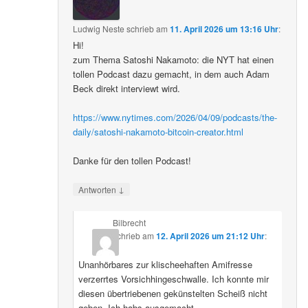
Ludwig Neste
schrieb
am
11. April 2026 um 13:16 Uhr
:
Hi!
zum Thema Satoshi Nakamoto: die NYT hat einen
tollen Podcast dazu gemacht, in dem auch Adam
Beck direkt interviewt wird.
https://www.nytimes.com/2026/04/09/podcasts/the-
daily/satoshi-nakamoto-bitcoin-creator.html
Danke für den tollen Podcast!
↓
Antworten
Bilbrecht
schrieb
am
12. April 2026 um 21:12 Uhr
:
Unanhörbares zur klischeehaften Amifresse
verzerrtes Vorsichhingeschwalle. Ich konnte mir
diesen übertriebenen gekünstelten Scheiß nicht
geben. Ich habs ausgemacht.