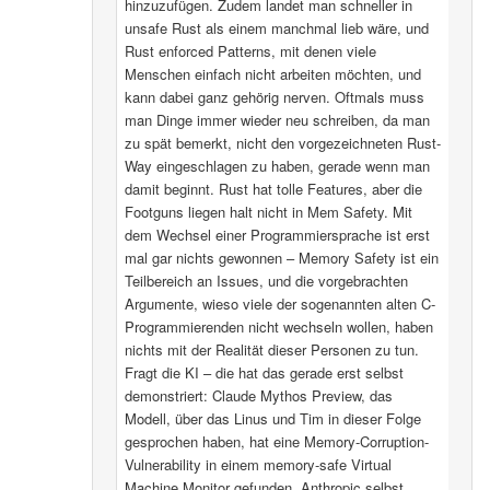
hinzuzufügen. Zudem landet man schneller in
unsafe Rust als einem manchmal lieb wäre, und
Rust enforced Patterns, mit denen viele
Menschen einfach nicht arbeiten möchten, und
kann dabei ganz gehörig nerven. Oftmals muss
man Dinge immer wieder neu schreiben, da man
zu spät bemerkt, nicht den vorgezeichneten Rust-
Way eingeschlagen zu haben, gerade wenn man
damit beginnt. Rust hat tolle Features, aber die
Footguns liegen halt nicht in Mem Safety. Mit
dem Wechsel einer Programmiersprache ist erst
mal gar nichts gewonnen – Memory Safety ist ein
Teilbereich an Issues, und die vorgebrachten
Argumente, wieso viele der sogenannten alten C-
Programmierenden nicht wechseln wollen, haben
nichts mit der Realität dieser Personen zu tun.
Fragt die KI – die hat das gerade erst selbst
demonstriert: Claude Mythos Preview, das
Modell, über das Linus und Tim in dieser Folge
gesprochen haben, hat eine Memory-Corruption-
Vulnerability in einem memory-safe Virtual
Machine Monitor gefunden. Anthropic selbst