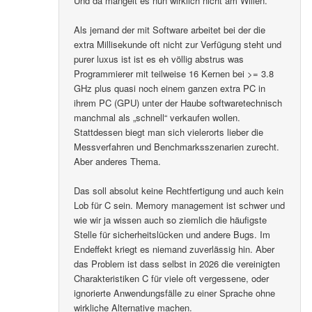
Und da mangelt es nun wirklich nicht am Willen.
Als jemand der mit Software arbeitet bei der die
extra Millisekunde oft nicht zur Verfügung steht und
purer luxus ist ist es eh völlig abstrus was
Programmierer mit teilweise 16 Kernen bei >= 3.8
GHz plus quasi noch einem ganzen extra PC in
ihrem PC (GPU) unter der Haube softwaretechnisch
manchmal als „schnell“ verkaufen wollen.
Stattdessen biegt man sich vielerorts lieber die
Messverfahren und Benchmarksszenarien zurecht.
Aber anderes Thema.
Das soll absolut keine Rechtfertigung und auch kein
Lob für C sein. Memory management ist schwer und
wie wir ja wissen auch so ziemlich die häufigste
Stelle für sicherheitslücken und andere Bugs. Im
Endeffekt kriegt es niemand zuverlässig hin. Aber
das Problem ist dass selbst in 2026 die vereinigten
Charakteristiken C für viele oft vergessene, oder
ignorierte Anwendungsfälle zu einer Sprache ohne
wirkliche Alternative machen.