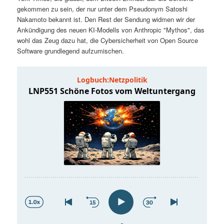
t
a
gekommen zu sein, der nur unter dem Pseudonym Satoshi
Nakamoto bekannt ist. Den Rest der Sendung widmen wir der
s
l
Ankündigung des neuen KI-Modells von Anthropic "Mythos", das
wohl das Zeug dazu hat, die Cybersicherheit von Open Source
p
t
Software grundlegend aufzumischen.
r
s
i
p
n
r
g
i
e
n
n
g
e
n