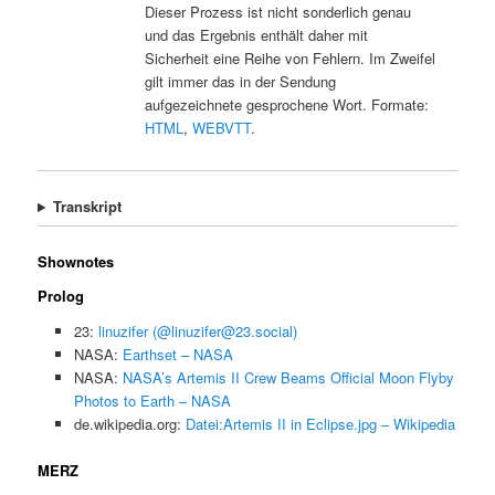
Dieser Prozess ist nicht sonderlich genau
und das Ergebnis enthält daher mit
Sicherheit eine Reihe von Fehlern. Im Zweifel
gilt immer das in der Sendung
aufgezeichnete gesprochene Wort. Formate:
HTML
,
WEBVTT
.
Transkript
Shownotes
Prolog
23:
linuzifer (@linuzifer@23.social)
NASA:
Earthset – NASA
NASA:
NASA’s Artemis II Crew Beams Official Moon Flyby
Photos to Earth – NASA
de.wikipedia.org:
Datei:Artemis II in Eclipse.jpg – Wikipedia
MERZ