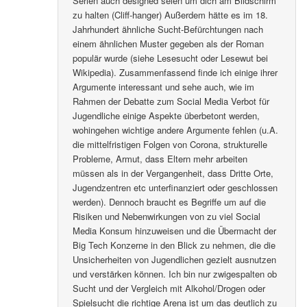
Serien auch designed seien um dich am Bildschirm
zu halten (Cliff-hanger) Außerdem hätte es im 18.
Jahrhundert ähnliche Sucht-Befürchtungen nach
einem ähnlichen Muster gegeben als der Roman
populär wurde (siehe Lesesucht oder Lesewut bei
Wikipedia). Zusammenfassend finde ich einige ihrer
Argumente interessant und sehe auch, wie im
Rahmen der Debatte zum Social Media Verbot für
Jugendliche einige Aspekte überbetont werden,
wohingehen wichtige andere Argumente fehlen (u.A.
die mittelfristigen Folgen von Corona, strukturelle
Probleme, Armut, dass Eltern mehr arbeiten
müssen als in der Vergangenheit, dass Dritte Orte,
Jugendzentren etc unterfinanziert oder geschlossen
werden). Dennoch braucht es Begriffe um auf die
Risiken und Nebenwirkungen von zu viel Social
Media Konsum hinzuweisen und die Übermacht der
Big Tech Konzerne in den Blick zu nehmen, die die
Unsicherheiten von Jugendlichen gezielt ausnutzen
und verstärken können. Ich bin nur zwigespalten ob
Sucht und der Vergleich mit Alkohol/Drogen oder
Spielsucht die richtige Arena ist um das deutlich zu