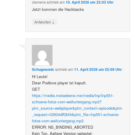
clemens
schrieb
am
10. April 2026 um 22:03 Uhr
:
Jetzt kommen die Hackbacks
↓
Antworten
Schugosonic
schrieb
am
11. April 2026 um 02:09 Uhr
:
Hi Leute!
Diser Podlove player ist kaputt.
GET
https://media.metaebene.me/media/lnp/lnp551-
schoene-fotos-vom-weltuntergang.mp3?
ptm_source=webplayer&ptm_context=episode&ptm
_request=03934dff2bf4&ptm_file=lnp551-schoene-
fotos-vom-weltuntergang.mp3
ERROR: NS_BINDING_ABORTED
Kein Ton. Aeltere Version getestet: