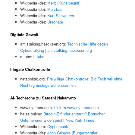
Wikipedia (de):
Merz (Kunstbegriff)
Wikipedia (de):
Merzbau
Wikipedia (de):
Kurt Schwitters
Wikipedia (de):
Ursonate
Digitale Gewalt
antistalking.haecksen.org:
Technische Hilfe gegen
Cyberstalking | antistalking.haecksen.org
c-tube:
c-tube
Illegale Chatkontrolle
netzpolitik.org:
Freiwillige Chatkontrolle: Big Tech will ohne
Rechtsgrundlage weiterscannen
AI-Recherche zu Satoshi Nakamoto
www.nytimes.com:
Link to www.nytimes.com
heise online:
Bitcoin-Erfinder enttarnt? Britischer
Unternehmer widerspricht New York Times
Wikipedia (en):
Cypherpunk
Wikipedia (de):
John Gilmore (Bürgerrechtler)