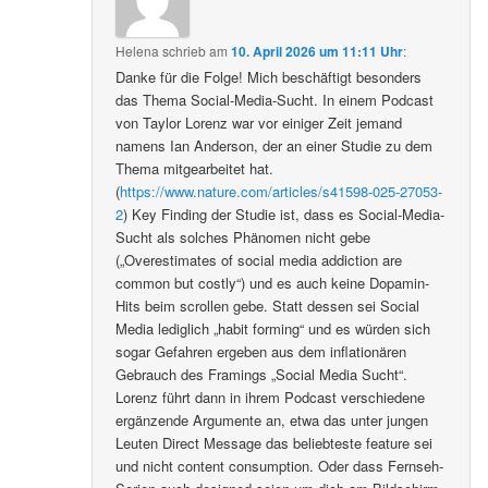
Helena
schrieb
am
10. April 2026 um 11:11 Uhr
:
Danke für die Folge! Mich beschäftigt besonders
das Thema Social-Media-Sucht. In einem Podcast
von Taylor Lorenz war vor einiger Zeit jemand
namens Ian Anderson, der an einer Studie zu dem
Thema mitgearbeitet hat.
(
https://www.nature.com/articles/s41598-025-27053-
2
) Key Finding der Studie ist, dass es Social-Media-
Sucht als solches Phänomen nicht gebe
(„Overestimates of social media addiction are
common but costly“) und es auch keine Dopamin-
Hits beim scrollen gebe. Statt dessen sei Social
Media lediglich „habit forming“ und es würden sich
sogar Gefahren ergeben aus dem inflationären
Gebrauch des Framings „Social Media Sucht“.
Lorenz führt dann in ihrem Podcast verschiedene
ergänzende Argumente an, etwa das unter jungen
Leuten Direct Message das beliebteste feature sei
und nicht content consumption. Oder dass Fernseh-