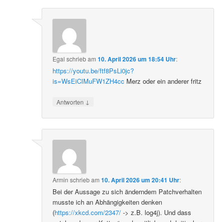
Egal
schrieb
am
10. April 2026 um 18:54 Uhr
:
https://youtu.be/ftf8PsLi0jc?
is=WsEiCIMuFW1ZH4cc
Merz oder ein anderer fritz
↓
Antworten
Armin
schrieb
am
10. April 2026 um 20:41 Uhr
:
Bei der Aussage zu sich änderndem Patchverhalten
musste ich an Abhängigkeiten denken
(
https://xkcd.com/2347/
-> z.B. log4j). Und dass