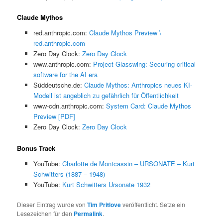
Claude Mythos
red.anthropic.com:
Claude Mythos Preview \
red.anthropic.com
Zero Day Clock:
Zero Day Clock
www.anthropic.com:
Project Glasswing: Securing critical
software for the AI era
Süddeutsche.de:
Claude Mythos: Anthropics neues KI-
Modell ist angeblich zu gefährlich für Öffentlichkeit
www-cdn.anthropic.com:
System Card: Claude Mythos
Preview [PDF]
Zero Day Clock:
Zero Day Clock
Bonus Track
YouTube:
Charlotte de Montcassin – URSONATE – Kurt
Schwitters (1887 – 1948)
YouTube:
Kurt Schwitters Ursonate 1932
Dieser Eintrag wurde von
Tim Pritlove
veröffentlicht. Setze ein
Lesezeichen für den
Permalink
.