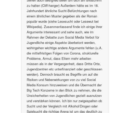
Serien auch designed seien um dich am Bildschirm
zu halten (Cliff-hanger) Außerdem hätte es im 18.
Jahrhundert ähnliche Sucht-Befürchtungen nach
einem ähnlichen Muster gegeben als der Roman
populär wurde (siehe Lesesucht oder Lesewut bei
Wikipedia). Zusammenfassend finde ich einige ihrer
Argumente interessant und sehe auch, wie im
Rahmen der Debatte zum Social Media Verbot für
Jugendliche einige Aspekte überbetont werden,
wohingehen wichtige andere Argumente fehlen (u.A.
die mittelfristigen Folgen von Corona, strukturelle
Probleme, Armut, dass Eltern mehr arbeiten
müssen als in der Vergangenheit, dass Dritte Orte,
Jugendzentren etc unterfinanziert oder geschlossen
werden). Dennoch braucht es Begriffe um auf die
Risiken und Nebenwirkungen von zu viel Social
Media Konsum hinzuweisen und die Übermacht der
Big Tech Konzerne in den Blick zu nehmen, die die
Unsicherheiten von Jugendlichen gezielt ausnutzen
und verstärken können. Ich bin nur zwigespalten ob
Sucht und der Vergleich mit Alkohol/Drogen oder
Spielsucht die richtige Arena ist um das deutlich zu