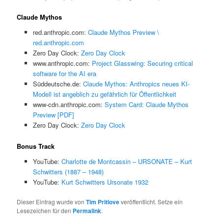
Claude Mythos
red.anthropic.com:
Claude Mythos Preview \
red.anthropic.com
Zero Day Clock:
Zero Day Clock
www.anthropic.com:
Project Glasswing: Securing critical
software for the AI era
Süddeutsche.de:
Claude Mythos: Anthropics neues KI-
Modell ist angeblich zu gefährlich für Öffentlichkeit
www-cdn.anthropic.com:
System Card: Claude Mythos
Preview [PDF]
Zero Day Clock:
Zero Day Clock
Bonus Track
YouTube:
Charlotte de Montcassin – URSONATE – Kurt
Schwitters (1887 – 1948)
YouTube:
Kurt Schwitters Ursonate 1932
Dieser Eintrag wurde von
Tim Pritlove
veröffentlicht. Setze ein
Lesezeichen für den
Permalink
.