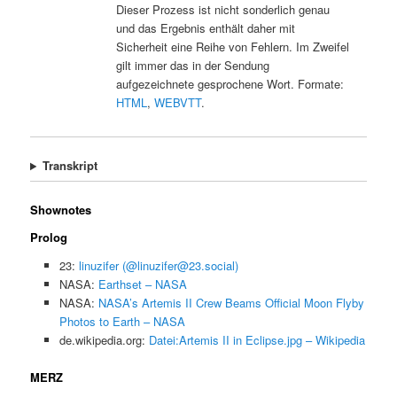
Dieser Prozess ist nicht sonderlich genau
und das Ergebnis enthält daher mit
Sicherheit eine Reihe von Fehlern. Im Zweifel
gilt immer das in der Sendung
aufgezeichnete gesprochene Wort. Formate:
HTML
,
WEBVTT
.
Transkript
Shownotes
Prolog
23:
linuzifer (@linuzifer@23.social)
NASA:
Earthset – NASA
NASA:
NASA’s Artemis II Crew Beams Official Moon Flyby
Photos to Earth – NASA
de.wikipedia.org:
Datei:Artemis II in Eclipse.jpg – Wikipedia
MERZ