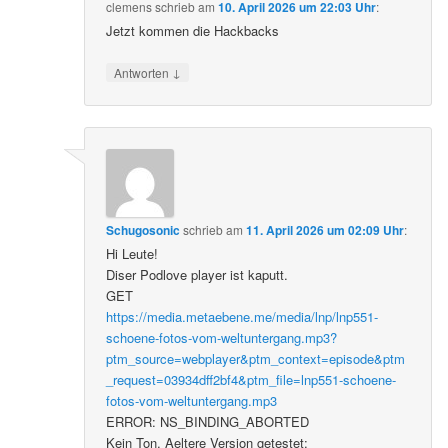
clemens
schrieb
am
10. April 2026 um 22:03 Uhr
:
Jetzt kommen die Hackbacks
↓
Antworten
Schugosonic
schrieb
am
11. April 2026 um 02:09 Uhr
:
Hi Leute!
Diser Podlove player ist kaputt.
GET
https://media.metaebene.me/media/lnp/lnp551-
schoene-fotos-vom-weltuntergang.mp3?
ptm_source=webplayer&ptm_context=episode&ptm
_request=03934dff2bf4&ptm_file=lnp551-schoene-
fotos-vom-weltuntergang.mp3
ERROR: NS_BINDING_ABORTED
Kein Ton. Aeltere Version getestet: