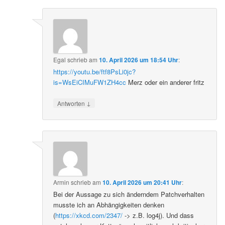
Egal
schrieb
am
10. April 2026 um 18:54 Uhr
:
https://youtu.be/ftf8PsLi0jc?
is=WsEiCIMuFW1ZH4cc
Merz oder ein anderer fritz
↓
Antworten
Armin
schrieb
am
10. April 2026 um 20:41 Uhr
:
Bei der Aussage zu sich änderndem Patchverhalten
musste ich an Abhängigkeiten denken
(
https://xkcd.com/2347/
-> z.B. log4j). Und dass