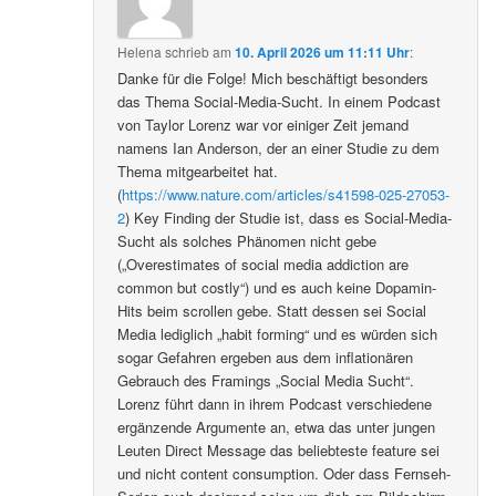
Helena
schrieb
am
10. April 2026 um 11:11 Uhr
:
Danke für die Folge! Mich beschäftigt besonders
das Thema Social-Media-Sucht. In einem Podcast
von Taylor Lorenz war vor einiger Zeit jemand
namens Ian Anderson, der an einer Studie zu dem
Thema mitgearbeitet hat.
(
https://www.nature.com/articles/s41598-025-27053-
2
) Key Finding der Studie ist, dass es Social-Media-
Sucht als solches Phänomen nicht gebe
(„Overestimates of social media addiction are
common but costly“) und es auch keine Dopamin-
Hits beim scrollen gebe. Statt dessen sei Social
Media lediglich „habit forming“ und es würden sich
sogar Gefahren ergeben aus dem inflationären
Gebrauch des Framings „Social Media Sucht“.
Lorenz führt dann in ihrem Podcast verschiedene
ergänzende Argumente an, etwa das unter jungen
Leuten Direct Message das beliebteste feature sei
und nicht content consumption. Oder dass Fernseh-