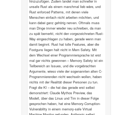
hinzuzufügen. Zudem landet man schneller in
unsafe Rust als einem manchmal lieb wäre, und
Rust enforced Patterns, mit denen viele
Menschen einfach nicht arbeiten möchten, und
kann dabei ganz gehörig nerven. Oftmals muss
man Dinge immer wieder neu schreiben, da man
zu spät bemerkt, nicht den vorgezeichneten Rust-
Way eingeschlagen zu haben, gerade wenn man
damit beginnt. Rust hat tolle Features, aber die
Footguns liegen halt nicht in Mem Safety. Mit
dem Wechsel einer Programmiersprache ist erst
mal gar nichts gewonnen – Memory Safety ist ein
Teilbereich an Issues, und die vorgebrachten
Argumente, wieso viele der sogenannten alten C-
Programmierenden nicht wechseln wollen, haben
nichts mit der Realität dieser Personen zu tun.
Fragt die KI – die hat das gerade erst selbst
demonstriert: Claude Mythos Preview, das
Modell, über das Linus und Tim in dieser Folge
gesprochen haben, hat eine Memory-Corruption-
Vulnerability in einem memory-safe Virtual
Machine Monitor gefunden. Anthropic selbst