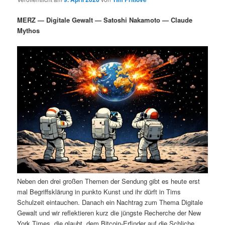
i
s
m
u
n
n
MERZ — Digitale Gewalt — Satoshi Nakamoto — Claude
g
a
Mythos
ä
n
e
v
n
i
r
d
g
a
e
ä
t
i
n
r
o
n
I
e
n
n
h
I
Neben den drei großen Themen der Sendung gibt es heute erst
a
n
mal Begriffsklärung in punkto Kunst und ihr dürft in Tims
Schulzeit eintauchen. Danach ein Nachtrag zum Thema Digitale
l
h
Gewalt und wir reflektieren kurz die jüngste Recherche der New
York Times, die glaubt, dem Bitcoin-Erfinder auf die Schliche