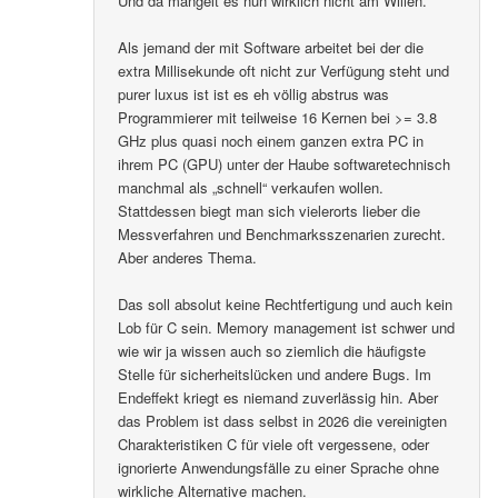
Und da mangelt es nun wirklich nicht am Willen.
Als jemand der mit Software arbeitet bei der die
extra Millisekunde oft nicht zur Verfügung steht und
purer luxus ist ist es eh völlig abstrus was
Programmierer mit teilweise 16 Kernen bei >= 3.8
GHz plus quasi noch einem ganzen extra PC in
ihrem PC (GPU) unter der Haube softwaretechnisch
manchmal als „schnell“ verkaufen wollen.
Stattdessen biegt man sich vielerorts lieber die
Messverfahren und Benchmarksszenarien zurecht.
Aber anderes Thema.
Das soll absolut keine Rechtfertigung und auch kein
Lob für C sein. Memory management ist schwer und
wie wir ja wissen auch so ziemlich die häufigste
Stelle für sicherheitslücken und andere Bugs. Im
Endeffekt kriegt es niemand zuverlässig hin. Aber
das Problem ist dass selbst in 2026 die vereinigten
Charakteristiken C für viele oft vergessene, oder
ignorierte Anwendungsfälle zu einer Sprache ohne
wirkliche Alternative machen.