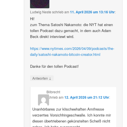
Ludwig Neste
schrieb
am
11. April 2026 um 13:16 Uhr
:
Hi!
zum Thema Satoshi Nakamoto: die NYT hat einen
tollen Podcast dazu gemacht, in dem auch Adam
Beck direkt interviewt wird.
https://www.nytimes.com/2026/04/09/podcasts/the-
daily/satoshi-nakamoto-bitcoin-creator.html
Danke für den tollen Podcast!
↓
Antworten
Bilbrecht
schrieb
am
12. April 2026 um 21:12 Uhr
:
Unanhörbares zur klischeehaften Amifresse
verzerrtes Vorsichhingeschwalle. Ich konnte mir
diesen übertriebenen gekünstelten Scheiß nicht
geben. Ich habs ausgemacht.