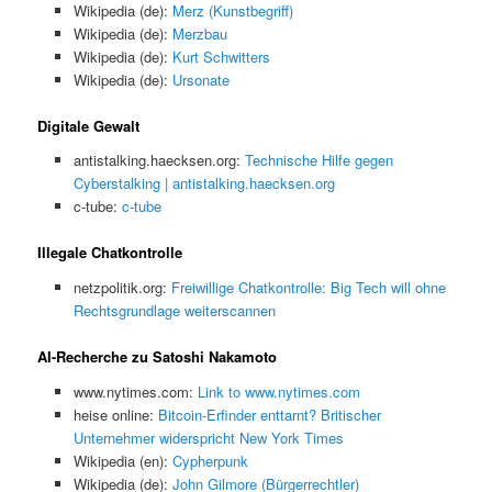
Wikipedia (de):
Merz (Kunstbegriff)
Wikipedia (de):
Merzbau
Wikipedia (de):
Kurt Schwitters
Wikipedia (de):
Ursonate
Digitale Gewalt
antistalking.haecksen.org:
Technische Hilfe gegen
Cyberstalking | antistalking.haecksen.org
c-tube:
c-tube
Illegale Chatkontrolle
netzpolitik.org:
Freiwillige Chatkontrolle: Big Tech will ohne
Rechtsgrundlage weiterscannen
AI-Recherche zu Satoshi Nakamoto
www.nytimes.com:
Link to www.nytimes.com
heise online:
Bitcoin-Erfinder enttarnt? Britischer
Unternehmer widerspricht New York Times
Wikipedia (en):
Cypherpunk
Wikipedia (de):
John Gilmore (Bürgerrechtler)