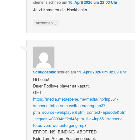
clemens
schrieb
am
10. April 2026 um 22:03 Uhr
:
Jetzt kommen die Hackbacks
↓
Antworten
Schugosonic
schrieb
am
11. April 2026 um 02:09 Uhr
:
Hi Leute!
Diser Podlove player ist kaputt.
GET
https://media.metaebene.me/media/lnp/lnp551-
schoene-fotos-vom-weltuntergang.mp3?
ptm_source=webplayer&ptm_context=episode&ptm
_request=03934dff2bf4&ptm_file=lnp551-schoene-
fotos-vom-weltuntergang.mp3
ERROR: NS_BINDING_ABORTED
Kein Ton. Aeltere Version getestet: