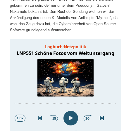
t
a
gekommen zu sein, der nur unter dem Pseudonym Satoshi
Nakamoto bekannt ist. Den Rest der Sendung widmen wir der
s
l
Ankündigung des neuen KI-Modells von Anthropic "Mythos", das
wohl das Zeug dazu hat, die Cybersicherheit von Open Source
p
t
Software grundlegend aufzumischen.
r
s
i
p
n
r
g
i
e
n
n
g
e
n