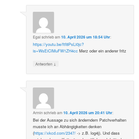
Egal
schrieb
am
10. April 2026 um 18:54 Uhr
:
https://youtu.be/ftf8PsLi0jc?
is=WsEiCIMuFW1ZH4cc
Merz oder ein anderer fritz
↓
Antworten
Armin
schrieb
am
10. April 2026 um 20:41 Uhr
:
Bei der Aussage zu sich änderndem Patchverhalten
musste ich an Abhängigkeiten denken
(
https://xkcd.com/2347/
-> z.B. log4j). Und dass