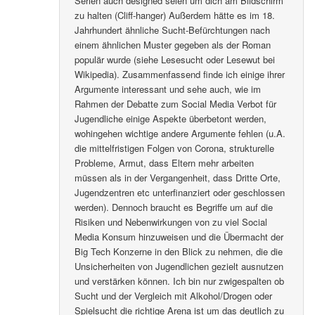
Serien auch designed seien um dich am Bildschirm
zu halten (Cliff-hanger) Außerdem hätte es im 18.
Jahrhundert ähnliche Sucht-Befürchtungen nach
einem ähnlichen Muster gegeben als der Roman
populär wurde (siehe Lesesucht oder Lesewut bei
Wikipedia). Zusammenfassend finde ich einige ihrer
Argumente interessant und sehe auch, wie im
Rahmen der Debatte zum Social Media Verbot für
Jugendliche einige Aspekte überbetont werden,
wohingehen wichtige andere Argumente fehlen (u.A.
die mittelfristigen Folgen von Corona, strukturelle
Probleme, Armut, dass Eltern mehr arbeiten
müssen als in der Vergangenheit, dass Dritte Orte,
Jugendzentren etc unterfinanziert oder geschlossen
werden). Dennoch braucht es Begriffe um auf die
Risiken und Nebenwirkungen von zu viel Social
Media Konsum hinzuweisen und die Übermacht der
Big Tech Konzerne in den Blick zu nehmen, die die
Unsicherheiten von Jugendlichen gezielt ausnutzen
und verstärken können. Ich bin nur zwigespalten ob
Sucht und der Vergleich mit Alkohol/Drogen oder
Spielsucht die richtige Arena ist um das deutlich zu