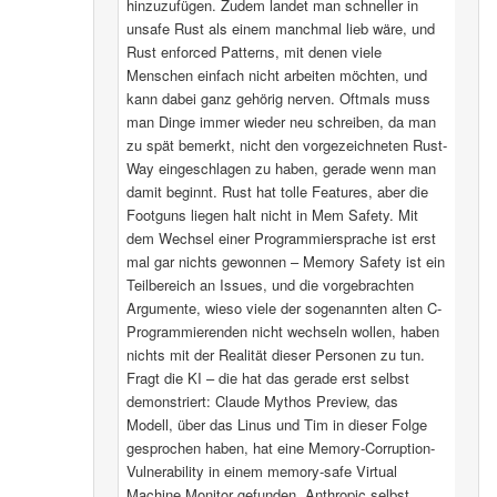
hinzuzufügen. Zudem landet man schneller in
unsafe Rust als einem manchmal lieb wäre, und
Rust enforced Patterns, mit denen viele
Menschen einfach nicht arbeiten möchten, und
kann dabei ganz gehörig nerven. Oftmals muss
man Dinge immer wieder neu schreiben, da man
zu spät bemerkt, nicht den vorgezeichneten Rust-
Way eingeschlagen zu haben, gerade wenn man
damit beginnt. Rust hat tolle Features, aber die
Footguns liegen halt nicht in Mem Safety. Mit
dem Wechsel einer Programmiersprache ist erst
mal gar nichts gewonnen – Memory Safety ist ein
Teilbereich an Issues, und die vorgebrachten
Argumente, wieso viele der sogenannten alten C-
Programmierenden nicht wechseln wollen, haben
nichts mit der Realität dieser Personen zu tun.
Fragt die KI – die hat das gerade erst selbst
demonstriert: Claude Mythos Preview, das
Modell, über das Linus und Tim in dieser Folge
gesprochen haben, hat eine Memory-Corruption-
Vulnerability in einem memory-safe Virtual
Machine Monitor gefunden. Anthropic selbst