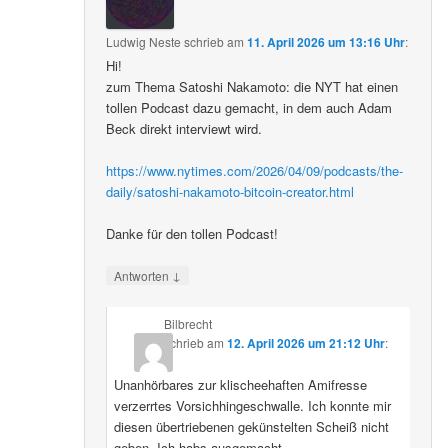
Ludwig Neste
schrieb
am
11. April 2026 um 13:16 Uhr
:
Hi!
zum Thema Satoshi Nakamoto: die NYT hat einen
tollen Podcast dazu gemacht, in dem auch Adam
Beck direkt interviewt wird.
https://www.nytimes.com/2026/04/09/podcasts/the-
daily/satoshi-nakamoto-bitcoin-creator.html
Danke für den tollen Podcast!
↓
Antworten
Bilbrecht
schrieb
am
12. April 2026 um 21:12 Uhr
:
Unanhörbares zur klischeehaften Amifresse
verzerrtes Vorsichhingeschwalle. Ich konnte mir
diesen übertriebenen gekünstelten Scheiß nicht
geben. Ich habs ausgemacht.