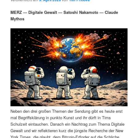
i
s
m
u
n
n
MERZ — Digitale Gewalt — Satoshi Nakamoto — Claude
g
a
Mythos
ä
n
e
v
n
i
r
d
g
a
e
ä
t
i
n
r
o
n
I
e
n
n
h
I
Neben den drei großen Themen der Sendung gibt es heute erst
a
n
mal Begriffsklärung in punkto Kunst und ihr dürft in Tims
Schulzeit eintauchen. Danach ein Nachtrag zum Thema Digitale
l
h
Gewalt und wir reflektieren kurz die jüngste Recherche der New
York Times, die glaubt, dem Bitcoin-Erfinder auf die Schliche