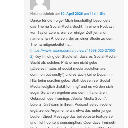
Helena
schrieb
am
10. April 2026 um 11:11 Uhr
:
Danke für die Folge! Mich beschäftigt besonders
das Thema Social-Media-Sucht. In einem Podcast
von Taylor Lorenz war vor einiger Zeit jemand
namens Ian Anderson, der an einer Studie zu dem
Thema mitgearbeitet hat.
(
https://www.nature.com/articles/s41598-025-27053-
2
) Key Finding der Studie ist, dass es Social-Media-
Sucht als solches Phänomen nicht gebe
(„Overestimates of social media addiction are
common but costly“) und es auch keine Dopamin-
Hits beim scrollen gebe. Statt dessen sei Social
Media lediglich „habit forming“ und es würden sich
sogar Gefahren ergeben aus dem inflationären
Gebrauch des Framings „Social Media Sucht“.
Lorenz führt dann in ihrem Podcast verschiedene
ergänzende Argumente an, etwa das unter jungen
Leuten Direct Message das beliebteste feature sei
und nicht content consumption. Oder dass Fernseh-