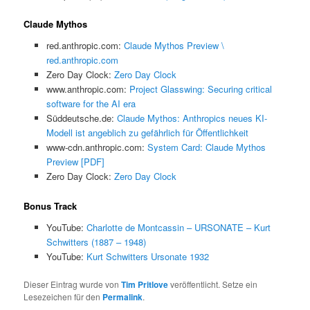
Claude Mythos
red.anthropic.com:
Claude Mythos Preview \
red.anthropic.com
Zero Day Clock:
Zero Day Clock
www.anthropic.com:
Project Glasswing: Securing critical
software for the AI era
Süddeutsche.de:
Claude Mythos: Anthropics neues KI-
Modell ist angeblich zu gefährlich für Öffentlichkeit
www-cdn.anthropic.com:
System Card: Claude Mythos
Preview [PDF]
Zero Day Clock:
Zero Day Clock
Bonus Track
YouTube:
Charlotte de Montcassin – URSONATE – Kurt
Schwitters (1887 – 1948)
YouTube:
Kurt Schwitters Ursonate 1932
Dieser Eintrag wurde von
Tim Pritlove
veröffentlicht. Setze ein
Lesezeichen für den
Permalink
.