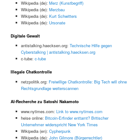
Wikipedia (de):
Merz (Kunstbegriff)
Wikipedia (de):
Merzbau
Wikipedia (de):
Kurt Schwitters
Wikipedia (de):
Ursonate
Digitale Gewalt
antistalking.haecksen.org:
Technische Hilfe gegen
Cyberstalking | antistalking.haecksen.org
c-tube:
c-tube
Illegale Chatkontrolle
netzpolitik.org:
Freiwillige Chatkontrolle: Big Tech will ohne
Rechtsgrundlage weiterscannen
AI-Recherche zu Satoshi Nakamoto
www.nytimes.com:
Link to www.nytimes.com
heise online:
Bitcoin-Erfinder enttarnt? Britischer
Unternehmer widerspricht New York Times
Wikipedia (en):
Cypherpunk
Wikipedia (de):
John Gilmore (Bürgerrechtler)