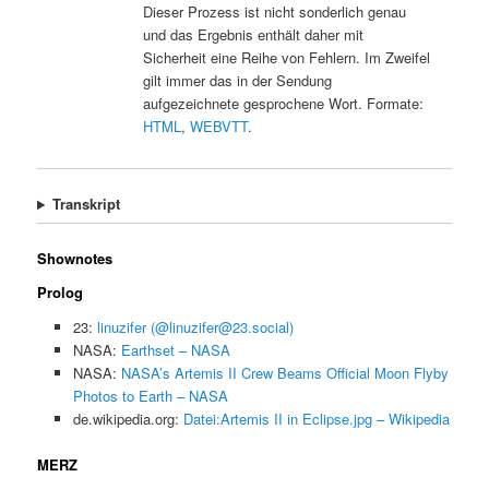
Dieser Prozess ist nicht sonderlich genau
und das Ergebnis enthält daher mit
Sicherheit eine Reihe von Fehlern. Im Zweifel
gilt immer das in der Sendung
aufgezeichnete gesprochene Wort. Formate:
HTML
,
WEBVTT
.
Transkript
Shownotes
Prolog
23:
linuzifer (@linuzifer@23.social)
NASA:
Earthset – NASA
NASA:
NASA’s Artemis II Crew Beams Official Moon Flyby
Photos to Earth – NASA
de.wikipedia.org:
Datei:Artemis II in Eclipse.jpg – Wikipedia
MERZ