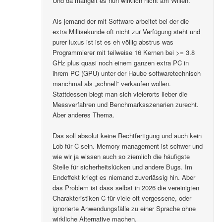
Und da mangelt es nun wirklich nicht am Willen.
Als jemand der mit Software arbeitet bei der die
extra Millisekunde oft nicht zur Verfügung steht und
purer luxus ist ist es eh völlig abstrus was
Programmierer mit teilweise 16 Kernen bei >= 3.8
GHz plus quasi noch einem ganzen extra PC in
ihrem PC (GPU) unter der Haube softwaretechnisch
manchmal als „schnell“ verkaufen wollen.
Stattdessen biegt man sich vielerorts lieber die
Messverfahren und Benchmarksszenarien zurecht.
Aber anderes Thema.
Das soll absolut keine Rechtfertigung und auch kein
Lob für C sein. Memory management ist schwer und
wie wir ja wissen auch so ziemlich die häufigste
Stelle für sicherheitslücken und andere Bugs. Im
Endeffekt kriegt es niemand zuverlässig hin. Aber
das Problem ist dass selbst in 2026 die vereinigten
Charakteristiken C für viele oft vergessene, oder
ignorierte Anwendungsfälle zu einer Sprache ohne
wirkliche Alternative machen.