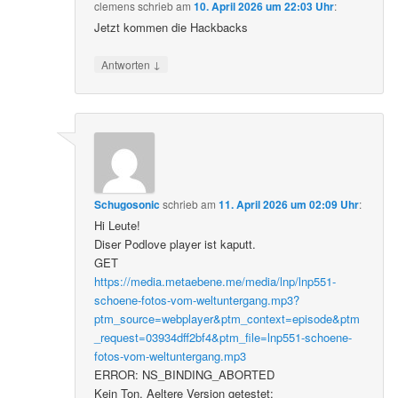
clemens
schrieb
am
10. April 2026 um 22:03 Uhr
:
Jetzt kommen die Hackbacks
↓
Antworten
Schugosonic
schrieb
am
11. April 2026 um 02:09 Uhr
:
Hi Leute!
Diser Podlove player ist kaputt.
GET
https://media.metaebene.me/media/lnp/lnp551-
schoene-fotos-vom-weltuntergang.mp3?
ptm_source=webplayer&ptm_context=episode&ptm
_request=03934dff2bf4&ptm_file=lnp551-schoene-
fotos-vom-weltuntergang.mp3
ERROR: NS_BINDING_ABORTED
Kein Ton. Aeltere Version getestet: