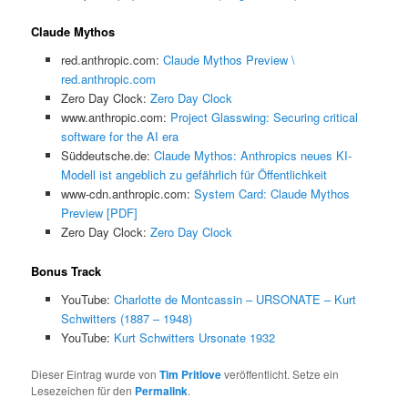
Claude Mythos
red.anthropic.com:
Claude Mythos Preview \
red.anthropic.com
Zero Day Clock:
Zero Day Clock
www.anthropic.com:
Project Glasswing: Securing critical
software for the AI era
Süddeutsche.de:
Claude Mythos: Anthropics neues KI-
Modell ist angeblich zu gefährlich für Öffentlichkeit
www-cdn.anthropic.com:
System Card: Claude Mythos
Preview [PDF]
Zero Day Clock:
Zero Day Clock
Bonus Track
YouTube:
Charlotte de Montcassin – URSONATE – Kurt
Schwitters (1887 – 1948)
YouTube:
Kurt Schwitters Ursonate 1932
Dieser Eintrag wurde von
Tim Pritlove
veröffentlicht. Setze ein
Lesezeichen für den
Permalink
.