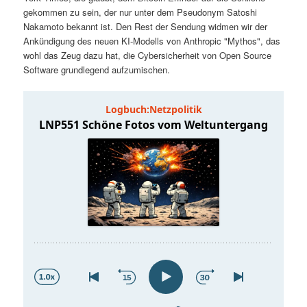
t
a
gekommen zu sein, der nur unter dem Pseudonym Satoshi
Nakamoto bekannt ist. Den Rest der Sendung widmen wir der
s
l
Ankündigung des neuen KI-Modells von Anthropic "Mythos", das
wohl das Zeug dazu hat, die Cybersicherheit von Open Source
p
t
Software grundlegend aufzumischen.
r
s
i
p
n
r
g
i
e
n
n
g
e
n