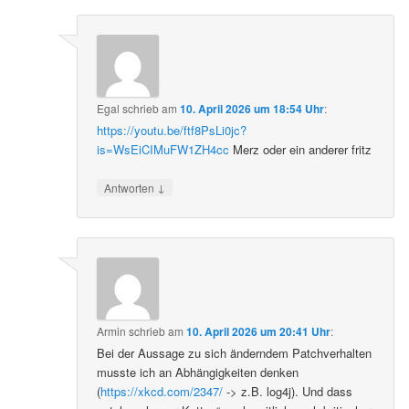
Egal
schrieb
am
10. April 2026 um 18:54 Uhr
:
https://youtu.be/ftf8PsLi0jc?
is=WsEiCIMuFW1ZH4cc
Merz oder ein anderer fritz
↓
Antworten
Armin
schrieb
am
10. April 2026 um 20:41 Uhr
:
Bei der Aussage zu sich änderndem Patchverhalten
musste ich an Abhängigkeiten denken
(
https://xkcd.com/2347/
-> z.B. log4j). Und dass