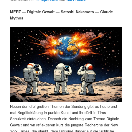
i
s
m
u
n
n
MERZ — Digitale Gewalt — Satoshi Nakamoto — Claude
g
a
Mythos
ä
n
e
v
n
i
r
d
g
a
e
ä
t
i
n
r
o
n
I
e
n
n
h
I
Neben den drei großen Themen der Sendung gibt es heute erst
a
n
mal Begriffsklärung in punkto Kunst und ihr dürft in Tims
Schulzeit eintauchen. Danach ein Nachtrag zum Thema Digitale
l
h
Gewalt und wir reflektieren kurz die jüngste Recherche der New
York Times, die glaubt, dem Bitcoin-Erfinder auf die Schliche