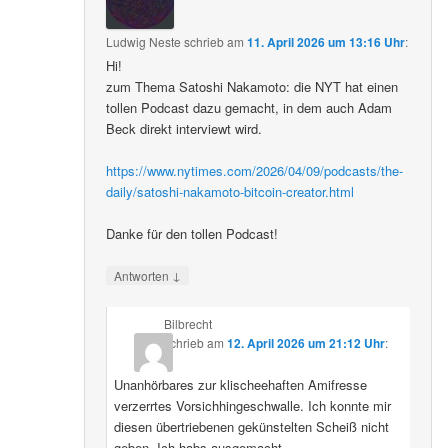
Ludwig Neste
schrieb
am
11. April 2026 um 13:16 Uhr
:
Hi!
zum Thema Satoshi Nakamoto: die NYT hat einen
tollen Podcast dazu gemacht, in dem auch Adam
Beck direkt interviewt wird.
https://www.nytimes.com/2026/04/09/podcasts/the-
daily/satoshi-nakamoto-bitcoin-creator.html
Danke für den tollen Podcast!
↓
Antworten
Bilbrecht
schrieb
am
12. April 2026 um 21:12 Uhr
:
Unanhörbares zur klischeehaften Amifresse
verzerrtes Vorsichhingeschwalle. Ich konnte mir
diesen übertriebenen gekünstelten Scheiß nicht
geben. Ich habs ausgemacht.