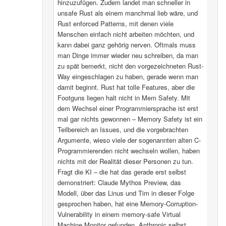
hinzuzufügen. Zudem landet man schneller in
unsafe Rust als einem manchmal lieb wäre, und
Rust enforced Patterns, mit denen viele
Menschen einfach nicht arbeiten möchten, und
kann dabei ganz gehörig nerven. Oftmals muss
man Dinge immer wieder neu schreiben, da man
zu spät bemerkt, nicht den vorgezeichneten Rust-
Way eingeschlagen zu haben, gerade wenn man
damit beginnt. Rust hat tolle Features, aber die
Footguns liegen halt nicht in Mem Safety. Mit
dem Wechsel einer Programmiersprache ist erst
mal gar nichts gewonnen – Memory Safety ist ein
Teilbereich an Issues, und die vorgebrachten
Argumente, wieso viele der sogenannten alten C-
Programmierenden nicht wechseln wollen, haben
nichts mit der Realität dieser Personen zu tun.
Fragt die KI – die hat das gerade erst selbst
demonstriert: Claude Mythos Preview, das
Modell, über das Linus und Tim in dieser Folge
gesprochen haben, hat eine Memory-Corruption-
Vulnerability in einem memory-safe Virtual
Machine Monitor gefunden. Anthropic selbst