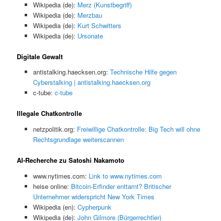
Wikipedia (de):
Merz (Kunstbegriff)
Wikipedia (de):
Merzbau
Wikipedia (de):
Kurt Schwitters
Wikipedia (de):
Ursonate
Digitale Gewalt
antistalking.haecksen.org:
Technische Hilfe gegen
Cyberstalking | antistalking.haecksen.org
c-tube:
c-tube
Illegale Chatkontrolle
netzpolitik.org:
Freiwillige Chatkontrolle: Big Tech will ohne
Rechtsgrundlage weiterscannen
AI-Recherche zu Satoshi Nakamoto
www.nytimes.com:
Link to www.nytimes.com
heise online:
Bitcoin-Erfinder enttarnt? Britischer
Unternehmer widerspricht New York Times
Wikipedia (en):
Cypherpunk
Wikipedia (de):
John Gilmore (Bürgerrechtler)