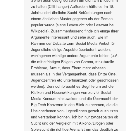
Serien auch designed seien um dich am Bildschirm
zu halten (Cliff-hanger) Außerdem hätte es im 18.
Jahrhundert ähnliche Sucht-Befürchtungen nach
einem ähnlichen Muster gegeben als der Roman
populär wurde (siehe Lesesucht oder Lesewut bei
Wikipedia). Zusammenfassend finde ich einige ihrer
Argumente interessant und sehe auch, wie im
Rahmen der Debatte zum Social Media Verbot für
Jugendliche einige Aspekte überbetont werden,
wohingehen wichtige andere Argumente fehlen (u.A.
die mittelfristigen Folgen von Corona, strukturelle
Probleme, Armut, dass Eltern mehr arbeiten
müssen als in der Vergangenheit, dass Dritte Orte,
Jugendzentren etc unterfinanziert oder geschlossen
werden). Dennoch braucht es Begriffe um auf die
Risiken und Nebenwirkungen von zu viel Social
Media Konsum hinzuweisen und die Übermacht der
Big Tech Konzerne in den Blick zu nehmen, die die
Unsicherheiten von Jugendlichen gezielt ausnutzen
und verstärken können. Ich bin nur zwigespalten ob
Sucht und der Vergleich mit Alkohol/Drogen oder
Spielsucht die richtige Arena ist um das deutlich zu