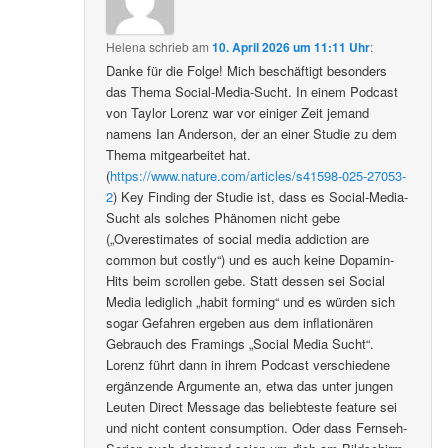
Helena
schrieb
am
10. April 2026 um 11:11 Uhr
:
Danke für die Folge! Mich beschäftigt besonders
das Thema Social-Media-Sucht. In einem Podcast
von Taylor Lorenz war vor einiger Zeit jemand
namens Ian Anderson, der an einer Studie zu dem
Thema mitgearbeitet hat.
(
https://www.nature.com/articles/s41598-025-27053-
2
) Key Finding der Studie ist, dass es Social-Media-
Sucht als solches Phänomen nicht gebe
(„Overestimates of social media addiction are
common but costly“) und es auch keine Dopamin-
Hits beim scrollen gebe. Statt dessen sei Social
Media lediglich „habit forming“ und es würden sich
sogar Gefahren ergeben aus dem inflationären
Gebrauch des Framings „Social Media Sucht“.
Lorenz führt dann in ihrem Podcast verschiedene
ergänzende Argumente an, etwa das unter jungen
Leuten Direct Message das beliebteste feature sei
und nicht content consumption. Oder dass Fernseh-