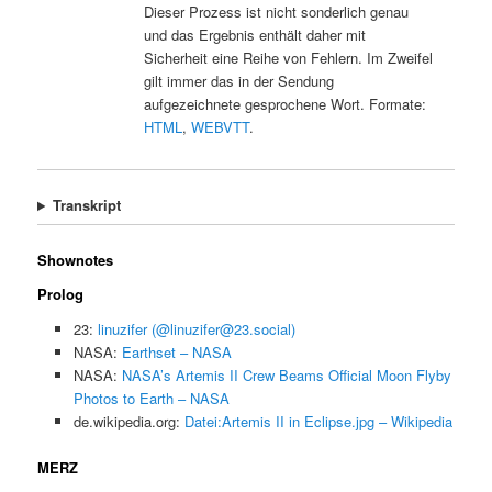
Dieser Prozess ist nicht sonderlich genau
und das Ergebnis enthält daher mit
Sicherheit eine Reihe von Fehlern. Im Zweifel
gilt immer das in der Sendung
aufgezeichnete gesprochene Wort. Formate:
HTML
,
WEBVTT
.
Transkript
Shownotes
Prolog
23:
linuzifer (@linuzifer@23.social)
NASA:
Earthset – NASA
NASA:
NASA’s Artemis II Crew Beams Official Moon Flyby
Photos to Earth – NASA
de.wikipedia.org:
Datei:Artemis II in Eclipse.jpg – Wikipedia
MERZ