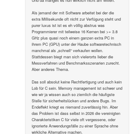
Und da mangelt es nun wirklich nicht am Willen.
Als jemand der mit Software arbeitet bei der die
extra Millisekunde oft nicht zur Verfügung steht und
purer luxus ist ist es eh völlig abstrus was
Programmierer mit teilweise 16 Kernen bei >= 3.8
GHz plus quasi noch einem ganzen extra PC in
ihrem PC (GPU) unter der Haube softwaretechnisch
manchmal als „schnell“ verkaufen wollen.
Stattdessen biegt man sich vielerorts lieber die
Messverfahren und Benchmarksszenarien zurecht.
Aber anderes Thema.
Das soll absolut keine Rechtfertigung und auch kein
Lob für C sein. Memory management ist schwer und
wie wir ja wissen auch so ziemlich die häufigste
Stelle für sicherheitslücken und andere Bugs. Im
Endeffekt kriegt es niemand zuverlässig hin. Aber
das Problem ist dass selbst in 2026 die vereinigten
Charakteristiken C für viele oft vergessene, oder
ignorierte Anwendungsfälle zu einer Sprache ohne
wirkliche Alternative machen.