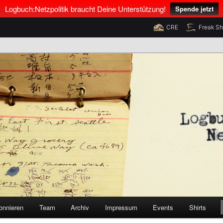
Logbuch:Netzpolitik braucht Deine Unterstützung!
Spende jetzt
CRE
Freak S
nus Neumann und Tim Pritlove
olitik
onnieren
Team
Archiv
Impressum
Events
Shirts