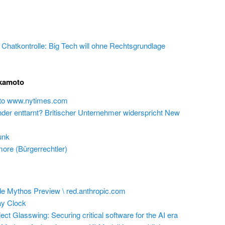
e Chatkontrolle: Big Tech will ohne Rechtsgrundlage
akamoto
 to www.nytimes.com
inder enttarnt? Britischer Unternehmer widerspricht New
unk
ore (Bürgerrechtler)
e Mythos Preview \ red.anthropic.com
y Clock
ect Glasswing: Securing critical software for the AI era