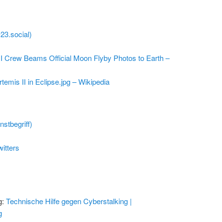
@23.social)
I Crew Beams Official Moon Flyby Photos to Earth –
rtemis II in Eclipse.jpg – Wikipedia
stbegriff)
itters
g:
Technische Hilfe gegen Cyberstalking |
g