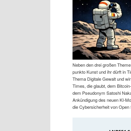
n
r
I
e
n
n
h
I
a
n
Neben den drei großen Themen 
punkto Kunst und ihr dürft in
l
h
Thema Digitale Gewalt und wir
Times, die glaubt, dem Bitcoin
t
a
dem Pseudonym Satoshi Nakam
Ankündigung des neuen KI-Mod
s
l
die Cybersicherheit von Open
p
t