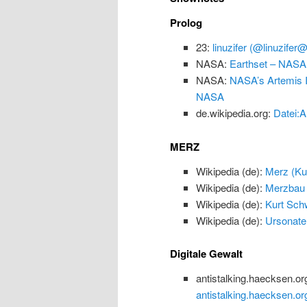
Prolog
23:
linuzifer (@linuzifer
NASA:
Earthset – NASA
NASA:
NASA’s Artemis I
NASA
de.wikipedia.org:
Datei:A
MERZ
Wikipedia (de):
Merz (Kun
Wikipedia (de):
Merzbau
Wikipedia (de):
Kurt Schw
Wikipedia (de):
Ursonate
Digitale Gewalt
antistalking.haecksen.or
antistalking.haecksen.or