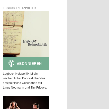
c
h
LOGBUCH:NETZPOLITIK
e
n
Logbuch:Netzpolitik ist ein
wöchentlicher Podcast über das
netzpolitische Geschehen mit
Linus Neumann und Tim Pritlove.