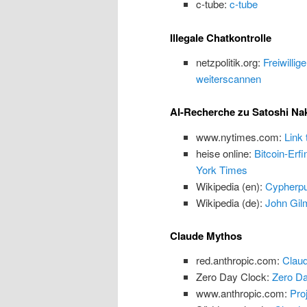
c-tube:
c-tube
Illegale Chatkontrolle
netzpolitik.org:
Freiwillig
weiterscannen
AI-Recherche zu Satoshi N
www.nytimes.com:
Link
heise online:
Bitcoin-Erf
York Times
Wikipedia (en):
Cypherp
Wikipedia (de):
John Gilm
Claude Mythos
red.anthropic.com:
Claud
Zero Day Clock:
Zero Da
www.anthropic.com:
Proj