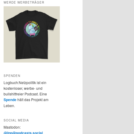
WERDE WERBETRÄGER
SPENDEN
Logbuch:Netzpolitik ist ein
kostenloser, werbe- und
bullshitfreier Podcast. Eine
Spende
hält das Projekt am
Leben.
SOCIAL MEDIA
Mastodon:
@lnp@podcasts.social