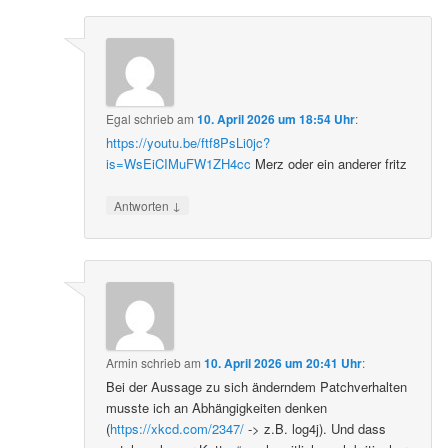
Egal
schrieb
am
10. April 2026 um 18:54 Uhr
:
https://youtu.be/ftf8PsLi0jc?
is=WsEiCIMuFW1ZH4cc
Merz oder ein anderer fritz
↓
Antworten
Armin
schrieb
am
10. April 2026 um 20:41 Uhr
:
Bei der Aussage zu sich änderndem Patchverhalten
musste ich an Abhängigkeiten denken
(
https://xkcd.com/2347/
-> z.B. log4j). Und dass