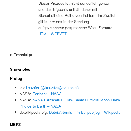
Dieser Prozess ist nicht sonderlich genau
und das Ergebnis enthält daher mit
Sicherheit eine Reihe von Fehlern. Im Zweifel
gilt immer das in der Sendung
aufgezeichnete gesprochene Wort. Formate:
HTML
,
WEBVTT
.
Transkript
Shownotes
Prolog
23:
linuzifer (@linuzifer@23.social)
NASA:
Earthset – NASA
NASA:
NASA’s Artemis II Crew Beams Official Moon Flyby
Photos to Earth – NASA
de.wikipedia.org:
Datei:Artemis II in Eclipse.jpg – Wikipedia
MERZ