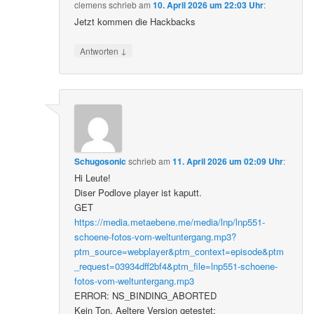
clemens
schrieb
am
10. April 2026 um 22:03 Uhr
:
Jetzt kommen die Hackbacks
↓
Antworten
Schugosonic
schrieb
am
11. April 2026 um 02:09 Uhr
:
Hi Leute!
Diser Podlove player ist kaputt.
GET
https://media.metaebene.me/media/lnp/lnp551-
schoene-fotos-vom-weltuntergang.mp3?
ptm_source=webplayer&ptm_context=episode&ptm
_request=03934dff2bf4&ptm_file=lnp551-schoene-
fotos-vom-weltuntergang.mp3
ERROR: NS_BINDING_ABORTED
Kein Ton. Aeltere Version getestet: