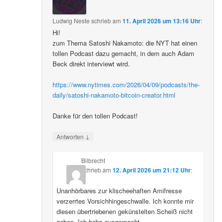
Ludwig Neste
schrieb
am
11. April 2026 um 13:16 Uhr
:
Hi!
zum Thema Satoshi Nakamoto: die NYT hat einen
tollen Podcast dazu gemacht, in dem auch Adam
Beck direkt interviewt wird.
https://www.nytimes.com/2026/04/09/podcasts/the-
daily/satoshi-nakamoto-bitcoin-creator.html
Danke für den tollen Podcast!
↓
Antworten
Bilbrecht
schrieb
am
12. April 2026 um 21:12 Uhr
:
Unanhörbares zur klischeehaften Amifresse
verzerrtes Vorsichhingeschwalle. Ich konnte mir
diesen übertriebenen gekünstelten Scheiß nicht
geben. Ich habs ausgemacht.