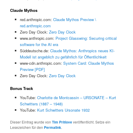
Claude Mythos
red.anthropic.com:
Claude Mythos Preview \
red.anthropic.com
Zero Day Clock:
Zero Day Clock
www.anthropic.com:
Project Glasswing: Securing critical
software for the AI era
Süddeutsche.de:
Claude Mythos: Anthropics neues KI-
Modell ist angeblich zu gefährlich für Öffentlichkeit
www-cdn.anthropic.com:
System Card: Claude Mythos
Preview [PDF]
Zero Day Clock:
Zero Day Clock
Bonus Track
YouTube:
Charlotte de Montcassin – URSONATE – Kurt
Schwitters (1887 – 1948)
YouTube:
Kurt Schwitters Ursonate 1932
Dieser Eintrag wurde von
Tim Pritlove
veröffentlicht. Setze ein
Lesezeichen für den
Permalink
.