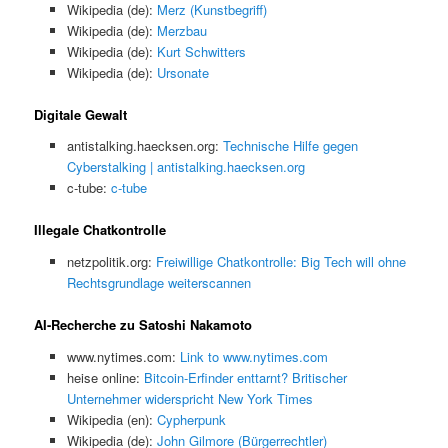
Wikipedia (de):
Merz (Kunstbegriff)
Wikipedia (de):
Merzbau
Wikipedia (de):
Kurt Schwitters
Wikipedia (de):
Ursonate
Digitale Gewalt
antistalking.haecksen.org:
Technische Hilfe gegen
Cyberstalking | antistalking.haecksen.org
c-tube:
c-tube
Illegale Chatkontrolle
netzpolitik.org:
Freiwillige Chatkontrolle: Big Tech will ohne
Rechtsgrundlage weiterscannen
AI-Recherche zu Satoshi Nakamoto
www.nytimes.com:
Link to www.nytimes.com
heise online:
Bitcoin-Erfinder enttarnt? Britischer
Unternehmer widerspricht New York Times
Wikipedia (en):
Cypherpunk
Wikipedia (de):
John Gilmore (Bürgerrechtler)