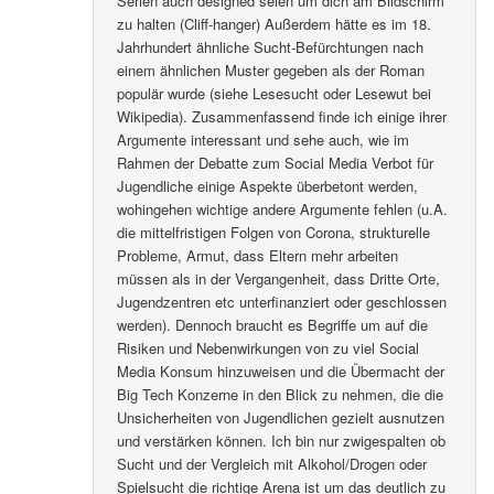
Serien auch designed seien um dich am Bildschirm
zu halten (Cliff-hanger) Außerdem hätte es im 18.
Jahrhundert ähnliche Sucht-Befürchtungen nach
einem ähnlichen Muster gegeben als der Roman
populär wurde (siehe Lesesucht oder Lesewut bei
Wikipedia). Zusammenfassend finde ich einige ihrer
Argumente interessant und sehe auch, wie im
Rahmen der Debatte zum Social Media Verbot für
Jugendliche einige Aspekte überbetont werden,
wohingehen wichtige andere Argumente fehlen (u.A.
die mittelfristigen Folgen von Corona, strukturelle
Probleme, Armut, dass Eltern mehr arbeiten
müssen als in der Vergangenheit, dass Dritte Orte,
Jugendzentren etc unterfinanziert oder geschlossen
werden). Dennoch braucht es Begriffe um auf die
Risiken und Nebenwirkungen von zu viel Social
Media Konsum hinzuweisen und die Übermacht der
Big Tech Konzerne in den Blick zu nehmen, die die
Unsicherheiten von Jugendlichen gezielt ausnutzen
und verstärken können. Ich bin nur zwigespalten ob
Sucht und der Vergleich mit Alkohol/Drogen oder
Spielsucht die richtige Arena ist um das deutlich zu