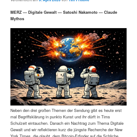
i
s
m
u
n
n
MERZ — Digitale Gewalt — Satoshi Nakamoto — Claude
g
a
Mythos
ä
n
e
v
n
i
r
d
g
a
e
ä
t
i
n
r
o
n
I
e
n
n
h
I
Neben den drei großen Themen der Sendung gibt es heute erst
a
n
mal Begriffsklärung in punkto Kunst und ihr dürft in Tims
Schulzeit eintauchen. Danach ein Nachtrag zum Thema Digitale
l
h
Gewalt und wir reflektieren kurz die jüngste Recherche der New
York Times, die glaubt, dem Bitcoin-Erfinder auf die Schliche