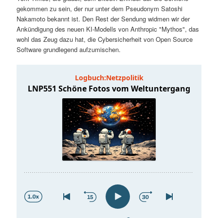
t
a
gekommen zu sein, der nur unter dem Pseudonym Satoshi
Nakamoto bekannt ist. Den Rest der Sendung widmen wir der
s
l
Ankündigung des neuen KI-Modells von Anthropic "Mythos", das
wohl das Zeug dazu hat, die Cybersicherheit von Open Source
p
t
Software grundlegend aufzumischen.
r
s
i
p
n
r
g
i
e
n
n
g
e
n