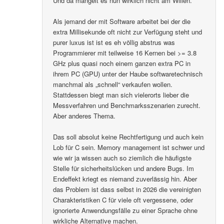
Und da mangelt es nun wirklich nicht am Willen.
Als jemand der mit Software arbeitet bei der die
extra Millisekunde oft nicht zur Verfügung steht und
purer luxus ist ist es eh völlig abstrus was
Programmierer mit teilweise 16 Kernen bei >= 3.8
GHz plus quasi noch einem ganzen extra PC in
ihrem PC (GPU) unter der Haube softwaretechnisch
manchmal als „schnell“ verkaufen wollen.
Stattdessen biegt man sich vielerorts lieber die
Messverfahren und Benchmarksszenarien zurecht.
Aber anderes Thema.
Das soll absolut keine Rechtfertigung und auch kein
Lob für C sein. Memory management ist schwer und
wie wir ja wissen auch so ziemlich die häufigste
Stelle für sicherheitslücken und andere Bugs. Im
Endeffekt kriegt es niemand zuverlässig hin. Aber
das Problem ist dass selbst in 2026 die vereinigten
Charakteristiken C für viele oft vergessene, oder
ignorierte Anwendungsfälle zu einer Sprache ohne
wirkliche Alternative machen.