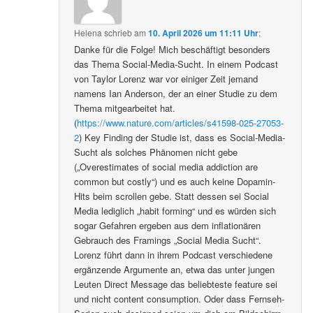
Helena
schrieb
am
10. April 2026 um 11:11 Uhr
:
Danke für die Folge! Mich beschäftigt besonders
das Thema Social-Media-Sucht. In einem Podcast
von Taylor Lorenz war vor einiger Zeit jemand
namens Ian Anderson, der an einer Studie zu dem
Thema mitgearbeitet hat.
(
https://www.nature.com/articles/s41598-025-27053-
2
) Key Finding der Studie ist, dass es Social-Media-
Sucht als solches Phänomen nicht gebe
(„Overestimates of social media addiction are
common but costly“) und es auch keine Dopamin-
Hits beim scrollen gebe. Statt dessen sei Social
Media lediglich „habit forming“ und es würden sich
sogar Gefahren ergeben aus dem inflationären
Gebrauch des Framings „Social Media Sucht“.
Lorenz führt dann in ihrem Podcast verschiedene
ergänzende Argumente an, etwa das unter jungen
Leuten Direct Message das beliebteste feature sei
und nicht content consumption. Oder dass Fernseh-