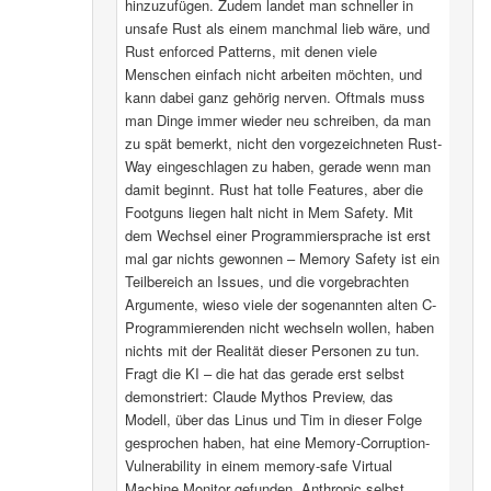
hinzuzufügen. Zudem landet man schneller in
unsafe Rust als einem manchmal lieb wäre, und
Rust enforced Patterns, mit denen viele
Menschen einfach nicht arbeiten möchten, und
kann dabei ganz gehörig nerven. Oftmals muss
man Dinge immer wieder neu schreiben, da man
zu spät bemerkt, nicht den vorgezeichneten Rust-
Way eingeschlagen zu haben, gerade wenn man
damit beginnt. Rust hat tolle Features, aber die
Footguns liegen halt nicht in Mem Safety. Mit
dem Wechsel einer Programmiersprache ist erst
mal gar nichts gewonnen – Memory Safety ist ein
Teilbereich an Issues, und die vorgebrachten
Argumente, wieso viele der sogenannten alten C-
Programmierenden nicht wechseln wollen, haben
nichts mit der Realität dieser Personen zu tun.
Fragt die KI – die hat das gerade erst selbst
demonstriert: Claude Mythos Preview, das
Modell, über das Linus und Tim in dieser Folge
gesprochen haben, hat eine Memory-Corruption-
Vulnerability in einem memory-safe Virtual
Machine Monitor gefunden. Anthropic selbst