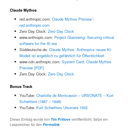
Claude Mythos
red.anthropic.com:
Claude Mythos Preview \
red.anthropic.com
Zero Day Clock:
Zero Day Clock
www.anthropic.com:
Project Glasswing: Securing critical
software for the AI era
Süddeutsche.de:
Claude Mythos: Anthropics neues KI-
Modell ist angeblich zu gefährlich für Öffentlichkeit
www-cdn.anthropic.com:
System Card: Claude Mythos
Preview [PDF]
Zero Day Clock:
Zero Day Clock
Bonus Track
YouTube:
Charlotte de Montcassin – URSONATE – Kurt
Schwitters (1887 – 1948)
YouTube:
Kurt Schwitters Ursonate 1932
Dieser Eintrag wurde von
Tim Pritlove
veröffentlicht. Setze ein
Lesezeichen für den
Permalink
.