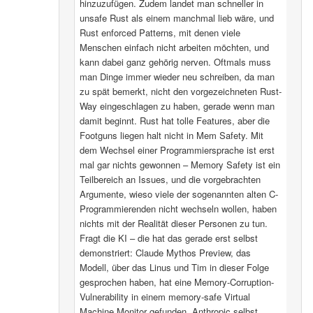
hinzuzufügen. Zudem landet man schneller in
unsafe Rust als einem manchmal lieb wäre, und
Rust enforced Patterns, mit denen viele
Menschen einfach nicht arbeiten möchten, und
kann dabei ganz gehörig nerven. Oftmals muss
man Dinge immer wieder neu schreiben, da man
zu spät bemerkt, nicht den vorgezeichneten Rust-
Way eingeschlagen zu haben, gerade wenn man
damit beginnt. Rust hat tolle Features, aber die
Footguns liegen halt nicht in Mem Safety. Mit
dem Wechsel einer Programmiersprache ist erst
mal gar nichts gewonnen – Memory Safety ist ein
Teilbereich an Issues, und die vorgebrachten
Argumente, wieso viele der sogenannten alten C-
Programmierenden nicht wechseln wollen, haben
nichts mit der Realität dieser Personen zu tun.
Fragt die KI – die hat das gerade erst selbst
demonstriert: Claude Mythos Preview, das
Modell, über das Linus und Tim in dieser Folge
gesprochen haben, hat eine Memory-Corruption-
Vulnerability in einem memory-safe Virtual
Machine Monitor gefunden. Anthropic selbst