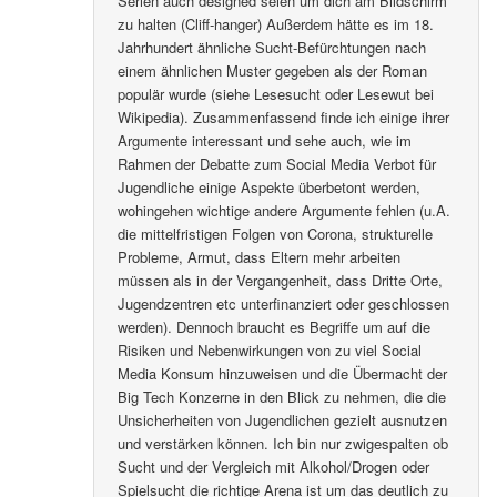
Serien auch designed seien um dich am Bildschirm
zu halten (Cliff-hanger) Außerdem hätte es im 18.
Jahrhundert ähnliche Sucht-Befürchtungen nach
einem ähnlichen Muster gegeben als der Roman
populär wurde (siehe Lesesucht oder Lesewut bei
Wikipedia). Zusammenfassend finde ich einige ihrer
Argumente interessant und sehe auch, wie im
Rahmen der Debatte zum Social Media Verbot für
Jugendliche einige Aspekte überbetont werden,
wohingehen wichtige andere Argumente fehlen (u.A.
die mittelfristigen Folgen von Corona, strukturelle
Probleme, Armut, dass Eltern mehr arbeiten
müssen als in der Vergangenheit, dass Dritte Orte,
Jugendzentren etc unterfinanziert oder geschlossen
werden). Dennoch braucht es Begriffe um auf die
Risiken und Nebenwirkungen von zu viel Social
Media Konsum hinzuweisen und die Übermacht der
Big Tech Konzerne in den Blick zu nehmen, die die
Unsicherheiten von Jugendlichen gezielt ausnutzen
und verstärken können. Ich bin nur zwigespalten ob
Sucht und der Vergleich mit Alkohol/Drogen oder
Spielsucht die richtige Arena ist um das deutlich zu