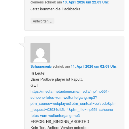
clemens
schrieb
am
10. April 2026 um 22:03 Uhr
:
Jetzt kommen die Hackbacks
↓
Antworten
Schugosonic
schrieb
am
11. April 2026 um 02:09 Uhr
:
Hi Leute!
Diser Podlove player ist kaputt.
GET
https://media.metaebene.me/media/lnp/lnp551-
schoene-fotos-vom-weltuntergang.mp3?
ptm_source=webplayer&ptm_context=episode&ptm
_request=03934dff2bf4&ptm_file=lnp551-schoene-
fotos-vom-weltuntergang.mp3
ERROR: NS_BINDING_ABORTED
Kein Ton. Aeltere Version getestet: