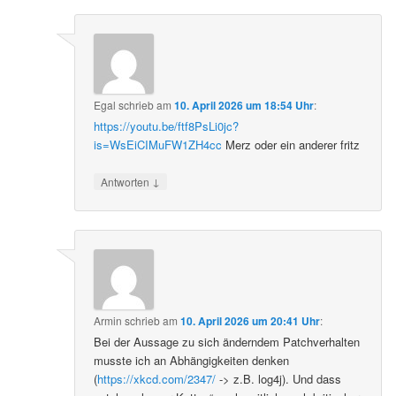
Egal
schrieb
am
10. April 2026 um 18:54 Uhr
:
https://youtu.be/ftf8PsLi0jc?
is=WsEiCIMuFW1ZH4cc
Merz oder ein anderer fritz
↓
Antworten
Armin
schrieb
am
10. April 2026 um 20:41 Uhr
:
Bei der Aussage zu sich änderndem Patchverhalten
musste ich an Abhängigkeiten denken
(
https://xkcd.com/2347/
-> z.B. log4j). Und dass