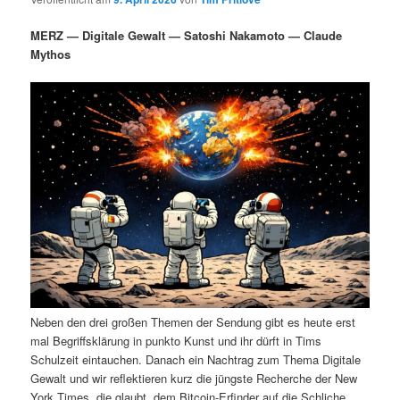
i
s
m
u
n
n
MERZ — Digitale Gewalt — Satoshi Nakamoto — Claude
g
a
Mythos
ä
n
e
v
n
i
r
d
g
a
e
ä
t
i
n
r
o
n
I
e
n
n
h
I
Neben den drei großen Themen der Sendung gibt es heute erst
a
n
mal Begriffsklärung in punkto Kunst und ihr dürft in Tims
Schulzeit eintauchen. Danach ein Nachtrag zum Thema Digitale
l
h
Gewalt und wir reflektieren kurz die jüngste Recherche der New
York Times, die glaubt, dem Bitcoin-Erfinder auf die Schliche