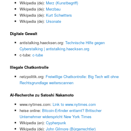
Wikipedia (de):
Merz (Kunstbegriff)
Wikipedia (de):
Merzbau
Wikipedia (de):
Kurt Schwitters
Wikipedia (de):
Ursonate
Digitale Gewalt
antistalking.haecksen.org:
Technische Hilfe gegen
Cyberstalking | antistalking.haecksen.org
c-tube:
c-tube
Illegale Chatkontrolle
netzpolitik.org:
Freiwillige Chatkontrolle: Big Tech will ohne
Rechtsgrundlage weiterscannen
AI-Recherche zu Satoshi Nakamoto
www.nytimes.com:
Link to www.nytimes.com
heise online:
Bitcoin-Erfinder enttarnt? Britischer
Unternehmer widerspricht New York Times
Wikipedia (en):
Cypherpunk
Wikipedia (de):
John Gilmore (Bürgerrechtler)