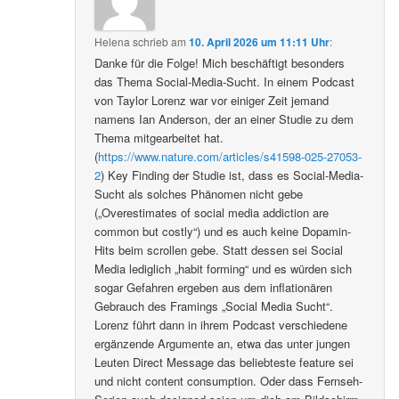
Helena
schrieb
am
10. April 2026 um 11:11 Uhr
:
Danke für die Folge! Mich beschäftigt besonders
das Thema Social-Media-Sucht. In einem Podcast
von Taylor Lorenz war vor einiger Zeit jemand
namens Ian Anderson, der an einer Studie zu dem
Thema mitgearbeitet hat.
(
https://www.nature.com/articles/s41598-025-27053-
2
) Key Finding der Studie ist, dass es Social-Media-
Sucht als solches Phänomen nicht gebe
(„Overestimates of social media addiction are
common but costly“) und es auch keine Dopamin-
Hits beim scrollen gebe. Statt dessen sei Social
Media lediglich „habit forming“ und es würden sich
sogar Gefahren ergeben aus dem inflationären
Gebrauch des Framings „Social Media Sucht“.
Lorenz führt dann in ihrem Podcast verschiedene
ergänzende Argumente an, etwa das unter jungen
Leuten Direct Message das beliebteste feature sei
und nicht content consumption. Oder dass Fernseh-