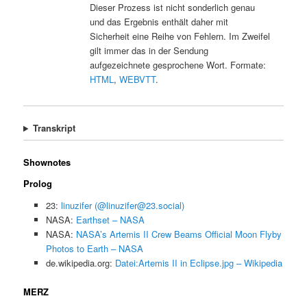
Dieser Prozess ist nicht sonderlich genau
und das Ergebnis enthält daher mit
Sicherheit eine Reihe von Fehlern. Im Zweifel
gilt immer das in der Sendung
aufgezeichnete gesprochene Wort. Formate:
HTML
,
WEBVTT
.
Transkript
Shownotes
Prolog
23:
linuzifer (@linuzifer@23.social)
NASA:
Earthset – NASA
NASA:
NASA’s Artemis II Crew Beams Official Moon Flyby
Photos to Earth – NASA
de.wikipedia.org:
Datei:Artemis II in Eclipse.jpg – Wikipedia
MERZ