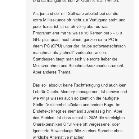
Und da mangelt es nun wirklich nicht am Willen.
Als jemand der mit Software arbeitet bei der die
extra Millisekunde oft nicht zur Verfügung steht und
purer luxus ist ist es eh völlig abstrus was
Programmierer mit teilweise 16 Kernen bei >= 3.8
GHz plus quasi noch einem ganzen extra PC in
ihrem PC (GPU) unter der Haube softwaretechnisch
manchmal als „schnell“ verkaufen wollen.
Stattdessen biegt man sich vielerorts lieber die
Messverfahren und Benchmarksszenarien zurecht.
Aber anderes Thema.
Das soll absolut keine Rechtfertigung und auch kein
Lob für C sein. Memory management ist schwer und
wie wir ja wissen auch so ziemlich die häufigste
Stelle für sicherheitslücken und andere Bugs. Im
Endeffekt kriegt es niemand zuverlässig hin. Aber
das Problem ist dass selbst in 2026 die vereinigten
Charakteristiken C für viele oft vergessene, oder
ignorierte Anwendungsfälle zu einer Sprache ohne
wirkliche Alternative machen.