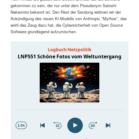
t
a
gekommen zu sein, der nur unter dem Pseudonym Satoshi
Nakamoto bekannt ist. Den Rest der Sendung widmen wir der
s
l
Ankündigung des neuen KI-Modells von Anthropic "Mythos", das
wohl das Zeug dazu hat, die Cybersicherheit von Open Source
p
t
Software grundlegend aufzumischen.
r
s
i
p
n
r
g
i
e
n
n
g
e
n