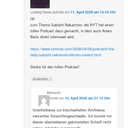
Ludwig Neste
schrieb
am
11. April 2026 um 13:16 Uhr
:
Hi!
zum Thema Satoshi Nakamoto: die NYT hat einen
tollen Podcast dazu gemacht, in dem auch Adam
Beck direkt interviewt wird.
https://www.nytimes.com/2026/04/09/podcasts/the-
daily/satoshi-nakamoto-bitcoin-creator.html
Danke für den tollen Podcast!
↓
Antworten
Bilbrecht
schrieb
am
12. April 2026 um 21:12 Uhr
:
Unanhörbares zur klischeehaften Amifresse
verzerrtes Vorsichhingeschwalle. Ich konnte mir
diesen übertriebenen gekünstelten Scheiß nicht
geben. Ich habs ausgemacht.