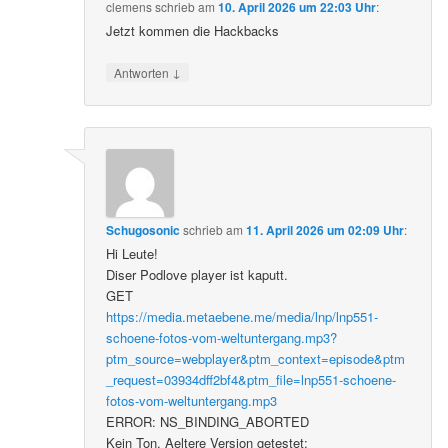
clemens
schrieb
am
10. April 2026 um 22:03 Uhr
:
Jetzt kommen die Hackbacks
↓
Antworten
Schugosonic
schrieb
am
11. April 2026 um 02:09 Uhr
:
Hi Leute!
Diser Podlove player ist kaputt.
GET
https://media.metaebene.me/media/lnp/lnp551-
schoene-fotos-vom-weltuntergang.mp3?
ptm_source=webplayer&ptm_context=episode&ptm
_request=03934dff2bf4&ptm_file=lnp551-schoene-
fotos-vom-weltuntergang.mp3
ERROR: NS_BINDING_ABORTED
Kein Ton. Aeltere Version getestet: