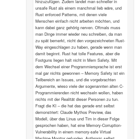
hinzuzufügen. Zudem landet man schneller in
unsafe Rust als einem manchmal lieb wäre, und
Rust enforced Patterns, mit denen viele
Menschen einfach nicht arbeiten möchten, und
kann dabei ganz gehörig nerven. Oftmals muss
man Dinge immer wieder neu schreiben, da man
zu spät bemerkt, nicht den vorgezeichneten Rust-
Way eingeschlagen zu haben, gerade wenn man
damit beginnt. Rust hat tolle Features, aber die
Footguns liegen halt nicht in Mem Safety. Mit
dem Wechsel einer Programmiersprache ist erst
mal gar nichts gewonnen – Memory Safety ist ein
Teilbereich an Issues, und die vorgebrachten
Argumente, wieso viele der sogenannten alten C-
Programmierenden nicht wechseln wollen, haben
nichts mit der Realität dieser Personen zu tun.
Fragt die KI – die hat das gerade erst selbst
demonstriert: Claude Mythos Preview, das
Modell, über das Linus und Tim in dieser Folge
gesprochen haben, hat eine Memory-Corruption-
Vulnerability in einem memory-safe Virtual
Machine Monitor gefunden. Anthropic selbst