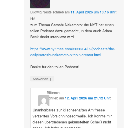
Ludwig Neste
schrieb
am
11. April 2026 um 13:16 Uhr
:
Hi!
zum Thema Satoshi Nakamoto: die NYT hat einen
tollen Podcast dazu gemacht, in dem auch Adam
Beck direkt interviewt wird.
https://www.nytimes.com/2026/04/09/podcasts/the-
daily/satoshi-nakamoto-bitcoin-creator.html
Danke für den tollen Podcast!
↓
Antworten
Bilbrecht
schrieb
am
12. April 2026 um 21:12 Uhr
:
Unanhörbares zur klischeehaften Amifresse
verzerrtes Vorsichhingeschwalle. Ich konnte mir
diesen übertriebenen gekünstelten Scheiß nicht
geben. Ich habs ausgemacht.