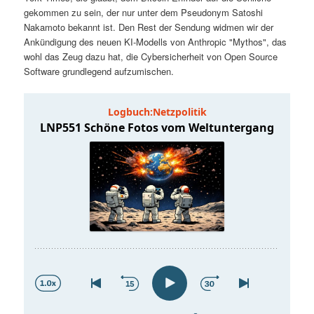
t
a
gekommen zu sein, der nur unter dem Pseudonym Satoshi
Nakamoto bekannt ist. Den Rest der Sendung widmen wir der
s
l
Ankündigung des neuen KI-Modells von Anthropic "Mythos", das
wohl das Zeug dazu hat, die Cybersicherheit von Open Source
p
t
Software grundlegend aufzumischen.
r
s
i
p
n
r
g
i
e
n
n
g
e
n