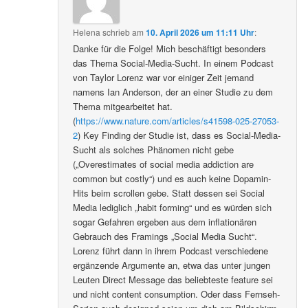
Helena
schrieb
am
10. April 2026 um 11:11 Uhr
:
Danke für die Folge! Mich beschäftigt besonders
das Thema Social-Media-Sucht. In einem Podcast
von Taylor Lorenz war vor einiger Zeit jemand
namens Ian Anderson, der an einer Studie zu dem
Thema mitgearbeitet hat.
(
https://www.nature.com/articles/s41598-025-27053-
2
) Key Finding der Studie ist, dass es Social-Media-
Sucht als solches Phänomen nicht gebe
(„Overestimates of social media addiction are
common but costly“) und es auch keine Dopamin-
Hits beim scrollen gebe. Statt dessen sei Social
Media lediglich „habit forming“ und es würden sich
sogar Gefahren ergeben aus dem inflationären
Gebrauch des Framings „Social Media Sucht“.
Lorenz führt dann in ihrem Podcast verschiedene
ergänzende Argumente an, etwa das unter jungen
Leuten Direct Message das beliebteste feature sei
und nicht content consumption. Oder dass Fernseh-