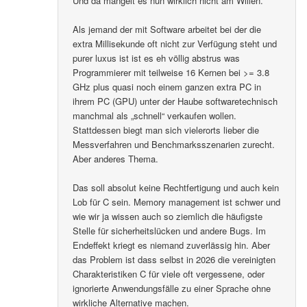
Und da mangelt es nun wirklich nicht am Willen.
Als jemand der mit Software arbeitet bei der die
extra Millisekunde oft nicht zur Verfügung steht und
purer luxus ist ist es eh völlig abstrus was
Programmierer mit teilweise 16 Kernen bei >= 3.8
GHz plus quasi noch einem ganzen extra PC in
ihrem PC (GPU) unter der Haube softwaretechnisch
manchmal als „schnell“ verkaufen wollen.
Stattdessen biegt man sich vielerorts lieber die
Messverfahren und Benchmarksszenarien zurecht.
Aber anderes Thema.
Das soll absolut keine Rechtfertigung und auch kein
Lob für C sein. Memory management ist schwer und
wie wir ja wissen auch so ziemlich die häufigste
Stelle für sicherheitslücken und andere Bugs. Im
Endeffekt kriegt es niemand zuverlässig hin. Aber
das Problem ist dass selbst in 2026 die vereinigten
Charakteristiken C für viele oft vergessene, oder
ignorierte Anwendungsfälle zu einer Sprache ohne
wirkliche Alternative machen.