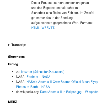
Dieser Prozess ist nicht sonderlich genau
und das Ergebnis enthält daher mit
Sicherheit eine Reihe von Fehlern. Im Zweifel
gilt immer das in der Sendung
aufgezeichnete gesprochene Wort. Formate:
HTML
,
WEBVTT
.
Transkript
Shownotes
Prolog
23:
linuzifer (@linuzifer@23.social)
NASA:
Earthset – NASA
NASA:
NASA’s Artemis II Crew Beams Official Moon Flyby
Photos to Earth – NASA
de.wikipedia.org:
Datei:Artemis II in Eclipse.jpg – Wikipedia
MERZ