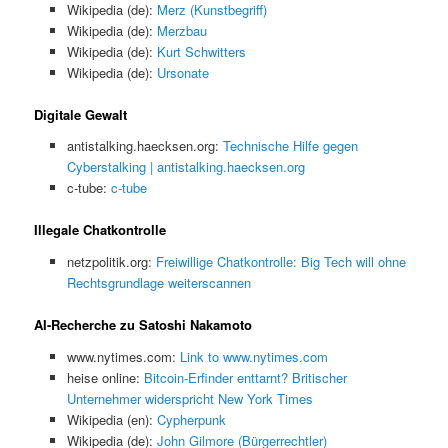
Wikipedia (de):
Merz (Kunstbegriff)
Wikipedia (de):
Merzbau
Wikipedia (de):
Kurt Schwitters
Wikipedia (de):
Ursonate
Digitale Gewalt
antistalking.haecksen.org:
Technische Hilfe gegen
Cyberstalking | antistalking.haecksen.org
c-tube:
c-tube
Illegale Chatkontrolle
netzpolitik.org:
Freiwillige Chatkontrolle: Big Tech will ohne
Rechtsgrundlage weiterscannen
AI-Recherche zu Satoshi Nakamoto
www.nytimes.com:
Link to www.nytimes.com
heise online:
Bitcoin-Erfinder enttarnt? Britischer
Unternehmer widerspricht New York Times
Wikipedia (en):
Cypherpunk
Wikipedia (de):
John Gilmore (Bürgerrechtler)