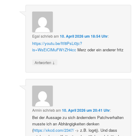
Egal
schrieb
am
10. April 2026 um 18:54 Uhr
:
https://youtu.be/ftf8PsLi0jc?
is=WsEiCIMuFW1ZH4cc
Merz oder ein anderer fritz
↓
Antworten
Armin
schrieb
am
10. April 2026 um 20:41 Uhr
:
Bei der Aussage zu sich änderndem Patchverhalten
musste ich an Abhängigkeiten denken
(
https://xkcd.com/2347/
-> z.B. log4j). Und dass