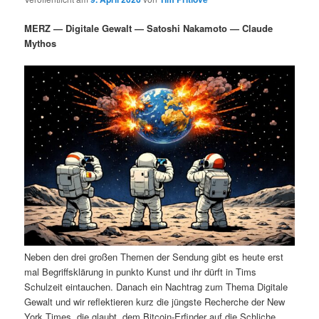
i
s
m
u
n
n
MERZ — Digitale Gewalt — Satoshi Nakamoto — Claude
g
a
Mythos
ä
n
e
v
n
i
r
d
g
a
e
ä
t
i
n
r
o
n
I
e
n
n
h
I
Neben den drei großen Themen der Sendung gibt es heute erst
a
n
mal Begriffsklärung in punkto Kunst und ihr dürft in Tims
Schulzeit eintauchen. Danach ein Nachtrag zum Thema Digitale
l
h
Gewalt und wir reflektieren kurz die jüngste Recherche der New
York Times, die glaubt, dem Bitcoin-Erfinder auf die Schliche