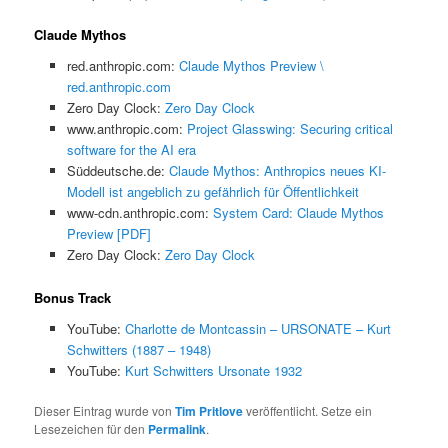
Claude Mythos
red.anthropic.com:
Claude Mythos Preview \
red.anthropic.com
Zero Day Clock:
Zero Day Clock
www.anthropic.com:
Project Glasswing: Securing critical
software for the AI era
Süddeutsche.de:
Claude Mythos: Anthropics neues KI-
Modell ist angeblich zu gefährlich für Öffentlichkeit
www-cdn.anthropic.com:
System Card: Claude Mythos
Preview [PDF]
Zero Day Clock:
Zero Day Clock
Bonus Track
YouTube:
Charlotte de Montcassin – URSONATE – Kurt
Schwitters (1887 – 1948)
YouTube:
Kurt Schwitters Ursonate 1932
Dieser Eintrag wurde von
Tim Pritlove
veröffentlicht. Setze ein
Lesezeichen für den
Permalink
.