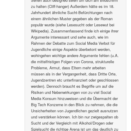
Serien auch designed seien um dich am Bildschirm
zu halten (Cliff-hanger) Außerdem hätte es im 18.
Jahrhundert ähnliche Sucht-Befürchtungen nach
einem ähnlichen Muster gegeben als der Roman
populär wurde (siehe Lesesucht oder Lesewut bei
Wikipedia). Zusammenfassend finde ich einige ihrer
Argumente interessant und sehe auch, wie im
Rahmen der Debatte zum Social Media Verbot für
Jugendliche einige Aspekte überbetont werden,
wohingehen wichtige andere Argumente fehlen (u.A.
die mittelfristigen Folgen von Corona, strukturelle
Probleme, Armut, dass Eltern mehr arbeiten
müssen als in der Vergangenheit, dass Dritte Orte,
Jugendzentren etc unterfinanziert oder geschlossen
werden). Dennoch braucht es Begriffe um auf die
Risiken und Nebenwirkungen von zu viel Social
Media Konsum hinzuweisen und die Übermacht der
Big Tech Konzerne in den Blick zu nehmen, die die
Unsicherheiten von Jugendlichen gezielt ausnutzen
und verstärken können. Ich bin nur zwigespalten ob
Sucht und der Vergleich mit Alkohol/Drogen oder
Spielsucht die richtige Arena ist um das deutlich zu