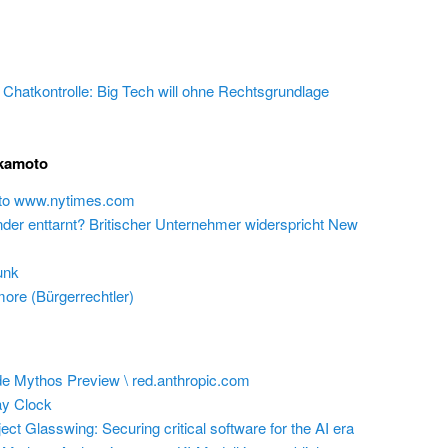
e Chatkontrolle: Big Tech will ohne Rechtsgrundlage
akamoto
 to www.nytimes.com
inder enttarnt? Britischer Unternehmer widerspricht New
unk
ore (Bürgerrechtler)
e Mythos Preview \ red.anthropic.com
y Clock
ect Glasswing: Securing critical software for the AI era