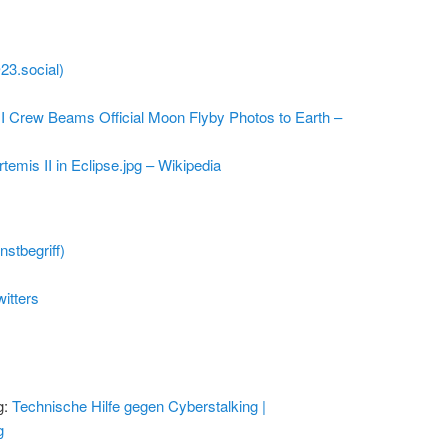
@23.social)
I Crew Beams Official Moon Flyby Photos to Earth –
rtemis II in Eclipse.jpg – Wikipedia
stbegriff)
itters
g:
Technische Hilfe gegen Cyberstalking |
g