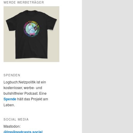
WERDE WERBETRÄGER
SPENDEN
Logbuch:Netzpolitik ist ein
kostenloser, werbe- und
bullshitfreier Podcast. Eine
Spende
hält das Projekt am
Leben.
SOCIAL MEDIA
Mastodon:
@lnp@podcasts.social