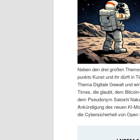
n
r
I
e
n
n
h
I
a
n
Neben den drei großen Themen 
punkto Kunst und ihr dürft in
l
h
Thema Digitale Gewalt und wir
Times, die glaubt, dem Bitcoin
t
a
dem Pseudonym Satoshi Nakam
Ankündigung des neuen KI-Mod
s
l
die Cybersicherheit von Open
p
t