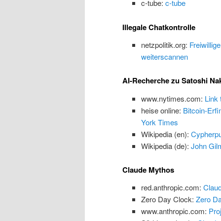
c-tube:
c-tube
Illegale Chatkontrolle
netzpolitik.org:
Freiwillig
weiterscannen
AI-Recherche zu Satoshi N
www.nytimes.com:
Link
heise online:
Bitcoin-Erf
York Times
Wikipedia (en):
Cypherp
Wikipedia (de):
John Gilm
Claude Mythos
red.anthropic.com:
Claud
Zero Day Clock:
Zero Da
www.anthropic.com:
Proj