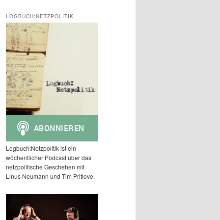
c
h
LOGBUCH:NETZPOLITIK
e
n
Logbuch:Netzpolitik ist ein
wöchentlicher Podcast über das
netzpolitische Geschehen mit
Linus Neumann und Tim Pritlove.