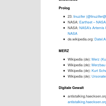
Prolog
23:
linuzifer (@linuzifer
NASA:
Earthset – NASA
NASA:
NASA’s Artemis I
NASA
de.wikipedia.org:
Datei:A
MERZ
Wikipedia (de):
Merz (Kun
Wikipedia (de):
Merzbau
Wikipedia (de):
Kurt Schw
Wikipedia (de):
Ursonate
Digitale Gewalt
antistalking.haecksen.or
antistalking.haecksen.or