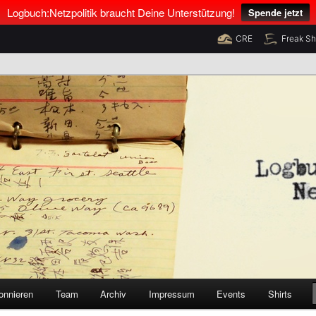
Logbuch:Netzpolitik braucht Deine Unterstützung!
Spende jetzt
CRE
Freak S
nus Neumann und Tim Pritlove
olitik
onnieren
Team
Archiv
Impressum
Events
Shirts