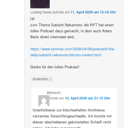
Ludwig Neste
schrieb
am
11. April 2026 um 13:16 Uhr
:
Hi!
zum Thema Satoshi Nakamoto: die NYT hat einen
tollen Podcast dazu gemacht, in dem auch Adam
Beck direkt interviewt wird.
https://www.nytimes.com/2026/04/09/podcasts/the-
daily/satoshi-nakamoto-bitcoin-creator.html
Danke für den tollen Podcast!
↓
Antworten
Bilbrecht
schrieb
am
12. April 2026 um 21:12 Uhr
:
Unanhörbares zur klischeehaften Amifresse
verzerrtes Vorsichhingeschwalle. Ich konnte mir
diesen übertriebenen gekünstelten Scheiß nicht
geben. Ich habs ausgemacht.