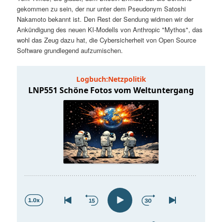
t
a
gekommen zu sein, der nur unter dem Pseudonym Satoshi
Nakamoto bekannt ist. Den Rest der Sendung widmen wir der
s
l
Ankündigung des neuen KI-Modells von Anthropic "Mythos", das
wohl das Zeug dazu hat, die Cybersicherheit von Open Source
p
t
Software grundlegend aufzumischen.
r
s
i
p
n
r
g
i
e
n
n
g
e
n