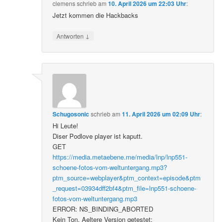
clemens
schrieb
am
10. April 2026 um 22:03 Uhr
:
Jetzt kommen die Hackbacks
↓
Antworten
Schugosonic
schrieb
am
11. April 2026 um 02:09 Uhr
:
Hi Leute!
Diser Podlove player ist kaputt.
GET
https://media.metaebene.me/media/lnp/lnp551-
schoene-fotos-vom-weltuntergang.mp3?
ptm_source=webplayer&ptm_context=episode&ptm
_request=03934dff2bf4&ptm_file=lnp551-schoene-
fotos-vom-weltuntergang.mp3
ERROR: NS_BINDING_ABORTED
Kein Ton. Aeltere Version getestet: