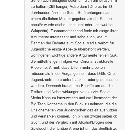
Serien auch designed seien um dich am Bildschirm
zu halten (Cliff-hanger) Außerdem hätte es im 18.
Jahrhundert ähnliche Sucht-Befürchtungen nach
einem ähnlichen Muster gegeben als der Roman
populär wurde (siehe Lesesucht oder Lesewut bei
Wikipedia). Zusammenfassend finde ich einige ihrer
Argumente interessant und sehe auch, wie im
Rahmen der Debatte zum Social Media Verbot für
Jugendliche einige Aspekte überbetont werden,
wohingehen wichtige andere Argumente fehlen (u.A.
die mittelfristigen Folgen von Corona, strukturelle
Probleme, Armut, dass Eltern mehr arbeiten
müssen als in der Vergangenheit, dass Dritte Orte,
Jugendzentren etc unterfinanziert oder geschlossen
werden). Dennoch braucht es Begriffe um auf die
Risiken und Nebenwirkungen von zu viel Social
Media Konsum hinzuweisen und die Übermacht der
Big Tech Konzerne in den Blick zu nehmen, die die
Unsicherheiten von Jugendlichen gezielt ausnutzen
und verstärken können. Ich bin nur zwigespalten ob
Sucht und der Vergleich mit Alkohol/Drogen oder
Spielsucht die richtige Arena ist um das deutlich zu