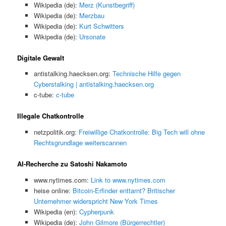
Wikipedia (de):
Merz (Kunstbegriff)
Wikipedia (de):
Merzbau
Wikipedia (de):
Kurt Schwitters
Wikipedia (de):
Ursonate
Digitale Gewalt
antistalking.haecksen.org:
Technische Hilfe gegen
Cyberstalking | antistalking.haecksen.org
c-tube:
c-tube
Illegale Chatkontrolle
netzpolitik.org:
Freiwillige Chatkontrolle: Big Tech will ohne
Rechtsgrundlage weiterscannen
AI-Recherche zu Satoshi Nakamoto
www.nytimes.com:
Link to www.nytimes.com
heise online:
Bitcoin-Erfinder enttarnt? Britischer
Unternehmer widerspricht New York Times
Wikipedia (en):
Cypherpunk
Wikipedia (de):
John Gilmore (Bürgerrechtler)