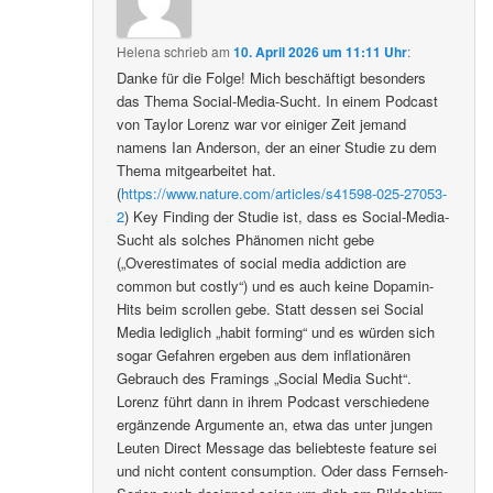
Helena
schrieb
am
10. April 2026 um 11:11 Uhr
:
Danke für die Folge! Mich beschäftigt besonders
das Thema Social-Media-Sucht. In einem Podcast
von Taylor Lorenz war vor einiger Zeit jemand
namens Ian Anderson, der an einer Studie zu dem
Thema mitgearbeitet hat.
(
https://www.nature.com/articles/s41598-025-27053-
2
) Key Finding der Studie ist, dass es Social-Media-
Sucht als solches Phänomen nicht gebe
(„Overestimates of social media addiction are
common but costly“) und es auch keine Dopamin-
Hits beim scrollen gebe. Statt dessen sei Social
Media lediglich „habit forming“ und es würden sich
sogar Gefahren ergeben aus dem inflationären
Gebrauch des Framings „Social Media Sucht“.
Lorenz führt dann in ihrem Podcast verschiedene
ergänzende Argumente an, etwa das unter jungen
Leuten Direct Message das beliebteste feature sei
und nicht content consumption. Oder dass Fernseh-