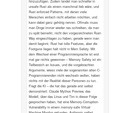
hinzuzufügen. Zudem landet man schneller in
unsafe Rust als einem manchmal lieb wäre, und
Rust enforced Patterns, mit denen viele
Menschen einfach nicht arbeiten möchten, und
kann dabei ganz gehörig nerven. Oftmals muss
man Dinge immer wieder neu schreiben, da man
zu spät bemerkt, nicht den vorgezeichneten Rust-
Way eingeschlagen zu haben, gerade wenn man
damit beginnt. Rust hat tolle Features, aber die
Footguns liegen halt nicht in Mem Safety. Mit
dem Wechsel einer Programmiersprache ist erst
mal gar nichts gewonnen – Memory Safety ist ein
Teilbereich an Issues, und die vorgebrachten
Argumente, wieso viele der sogenannten alten C-
Programmierenden nicht wechseln wollen, haben
nichts mit der Realität dieser Personen zu tun.
Fragt die KI – die hat das gerade erst selbst
demonstriert: Claude Mythos Preview, das
Modell, über das Linus und Tim in dieser Folge
gesprochen haben, hat eine Memory-Corruption-
Vulnerability in einem memory-safe Virtual
Machine Monitor gefunden. Anthropic selbst