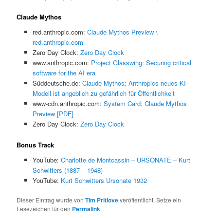
Claude Mythos
red.anthropic.com:
Claude Mythos Preview \
red.anthropic.com
Zero Day Clock:
Zero Day Clock
www.anthropic.com:
Project Glasswing: Securing critical
software for the AI era
Süddeutsche.de:
Claude Mythos: Anthropics neues KI-
Modell ist angeblich zu gefährlich für Öffentlichkeit
www-cdn.anthropic.com:
System Card: Claude Mythos
Preview [PDF]
Zero Day Clock:
Zero Day Clock
Bonus Track
YouTube:
Charlotte de Montcassin – URSONATE – Kurt
Schwitters (1887 – 1948)
YouTube:
Kurt Schwitters Ursonate 1932
Dieser Eintrag wurde von
Tim Pritlove
veröffentlicht. Setze ein
Lesezeichen für den
Permalink
.