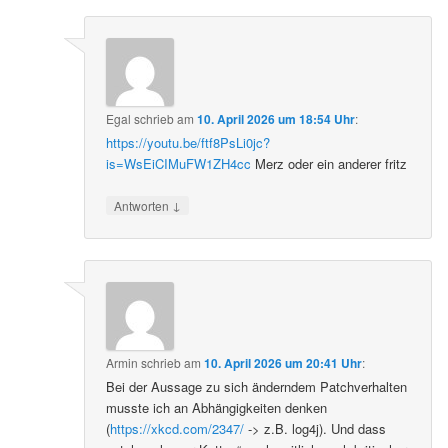
Egal
schrieb
am
10. April 2026 um 18:54 Uhr
:
https://youtu.be/ftf8PsLi0jc?
is=WsEiCIMuFW1ZH4cc
Merz oder ein anderer fritz
↓
Antworten
Armin
schrieb
am
10. April 2026 um 20:41 Uhr
:
Bei der Aussage zu sich änderndem Patchverhalten
musste ich an Abhängigkeiten denken
(
https://xkcd.com/2347/
-> z.B. log4j). Und dass