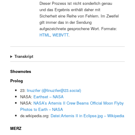
Dieser Prozess ist nicht sonderlich genau
und das Ergebnis enthält daher mit
Sicherheit eine Reihe von Fehlern. Im Zweifel
gilt immer das in der Sendung
aufgezeichnete gesprochene Wort. Formate:
HTML
,
WEBVTT
.
Transkript
Shownotes
Prolog
23:
linuzifer (@linuzifer@23.social)
NASA:
Earthset – NASA
NASA:
NASA’s Artemis II Crew Beams Official Moon Flyby
Photos to Earth – NASA
de.wikipedia.org:
Datei:Artemis II in Eclipse.jpg – Wikipedia
MERZ