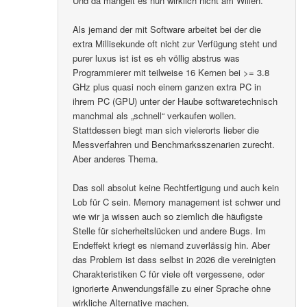
Und da mangelt es nun wirklich nicht am Willen.
Als jemand der mit Software arbeitet bei der die
extra Millisekunde oft nicht zur Verfügung steht und
purer luxus ist ist es eh völlig abstrus was
Programmierer mit teilweise 16 Kernen bei >= 3.8
GHz plus quasi noch einem ganzen extra PC in
ihrem PC (GPU) unter der Haube softwaretechnisch
manchmal als „schnell“ verkaufen wollen.
Stattdessen biegt man sich vielerorts lieber die
Messverfahren und Benchmarksszenarien zurecht.
Aber anderes Thema.
Das soll absolut keine Rechtfertigung und auch kein
Lob für C sein. Memory management ist schwer und
wie wir ja wissen auch so ziemlich die häufigste
Stelle für sicherheitslücken und andere Bugs. Im
Endeffekt kriegt es niemand zuverlässig hin. Aber
das Problem ist dass selbst in 2026 die vereinigten
Charakteristiken C für viele oft vergessene, oder
ignorierte Anwendungsfälle zu einer Sprache ohne
wirkliche Alternative machen.