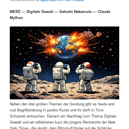
i
s
m
u
n
n
MERZ — Digitale Gewalt — Satoshi Nakamoto — Claude
g
a
Mythos
ä
n
e
v
n
i
r
d
g
a
e
ä
t
i
n
r
o
n
I
e
n
n
h
I
Neben den drei großen Themen der Sendung gibt es heute erst
a
n
mal Begriffsklärung in punkto Kunst und ihr dürft in Tims
Schulzeit eintauchen. Danach ein Nachtrag zum Thema Digitale
l
h
Gewalt und wir reflektieren kurz die jüngste Recherche der New
York Times, die glaubt, dem Bitcoin-Erfinder auf die Schliche