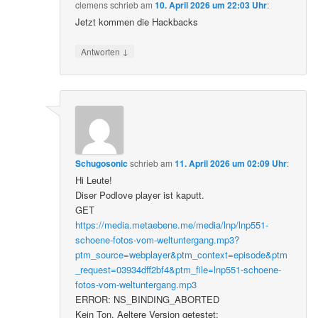
clemens
schrieb
am
10. April 2026 um 22:03 Uhr
:
Jetzt kommen die Hackbacks
↓
Antworten
Schugosonic
schrieb
am
11. April 2026 um 02:09 Uhr
:
Hi Leute!
Diser Podlove player ist kaputt.
GET
https://media.metaebene.me/media/lnp/lnp551-
schoene-fotos-vom-weltuntergang.mp3?
ptm_source=webplayer&ptm_context=episode&ptm
_request=03934dff2bf4&ptm_file=lnp551-schoene-
fotos-vom-weltuntergang.mp3
ERROR: NS_BINDING_ABORTED
Kein Ton. Aeltere Version getestet: