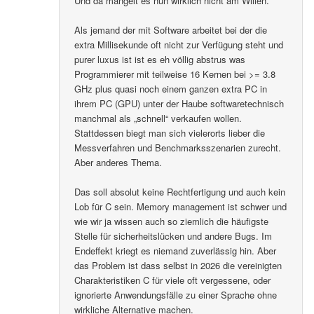
Und da mangelt es nun wirklich nicht am Willen.
Als jemand der mit Software arbeitet bei der die
extra Millisekunde oft nicht zur Verfügung steht und
purer luxus ist ist es eh völlig abstrus was
Programmierer mit teilweise 16 Kernen bei >= 3.8
GHz plus quasi noch einem ganzen extra PC in
ihrem PC (GPU) unter der Haube softwaretechnisch
manchmal als „schnell“ verkaufen wollen.
Stattdessen biegt man sich vielerorts lieber die
Messverfahren und Benchmarksszenarien zurecht.
Aber anderes Thema.
Das soll absolut keine Rechtfertigung und auch kein
Lob für C sein. Memory management ist schwer und
wie wir ja wissen auch so ziemlich die häufigste
Stelle für sicherheitslücken und andere Bugs. Im
Endeffekt kriegt es niemand zuverlässig hin. Aber
das Problem ist dass selbst in 2026 die vereinigten
Charakteristiken C für viele oft vergessene, oder
ignorierte Anwendungsfälle zu einer Sprache ohne
wirkliche Alternative machen.