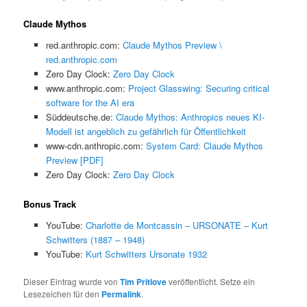
Claude Mythos
red.anthropic.com:
Claude Mythos Preview \
red.anthropic.com
Zero Day Clock:
Zero Day Clock
www.anthropic.com:
Project Glasswing: Securing critical
software for the AI era
Süddeutsche.de:
Claude Mythos: Anthropics neues KI-
Modell ist angeblich zu gefährlich für Öffentlichkeit
www-cdn.anthropic.com:
System Card: Claude Mythos
Preview [PDF]
Zero Day Clock:
Zero Day Clock
Bonus Track
YouTube:
Charlotte de Montcassin – URSONATE – Kurt
Schwitters (1887 – 1948)
YouTube:
Kurt Schwitters Ursonate 1932
Dieser Eintrag wurde von
Tim Pritlove
veröffentlicht. Setze ein
Lesezeichen für den
Permalink
.