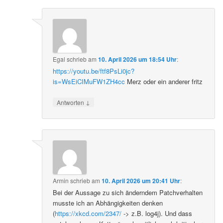
Egal
schrieb
am
10. April 2026 um 18:54 Uhr
:
https://youtu.be/ftf8PsLi0jc?
is=WsEiCIMuFW1ZH4cc
Merz oder ein anderer fritz
↓
Antworten
Armin
schrieb
am
10. April 2026 um 20:41 Uhr
:
Bei der Aussage zu sich änderndem Patchverhalten
musste ich an Abhängigkeiten denken
(
https://xkcd.com/2347/
-> z.B. log4j). Und dass