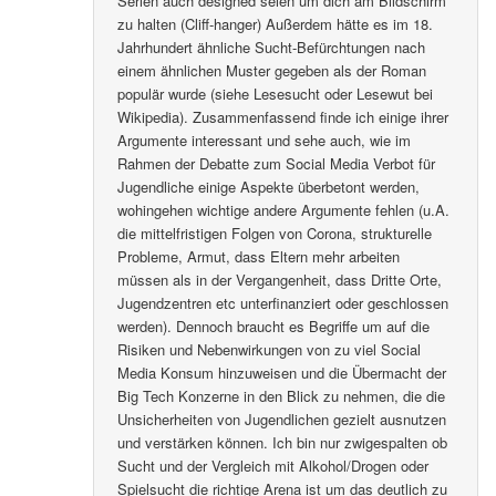
Serien auch designed seien um dich am Bildschirm
zu halten (Cliff-hanger) Außerdem hätte es im 18.
Jahrhundert ähnliche Sucht-Befürchtungen nach
einem ähnlichen Muster gegeben als der Roman
populär wurde (siehe Lesesucht oder Lesewut bei
Wikipedia). Zusammenfassend finde ich einige ihrer
Argumente interessant und sehe auch, wie im
Rahmen der Debatte zum Social Media Verbot für
Jugendliche einige Aspekte überbetont werden,
wohingehen wichtige andere Argumente fehlen (u.A.
die mittelfristigen Folgen von Corona, strukturelle
Probleme, Armut, dass Eltern mehr arbeiten
müssen als in der Vergangenheit, dass Dritte Orte,
Jugendzentren etc unterfinanziert oder geschlossen
werden). Dennoch braucht es Begriffe um auf die
Risiken und Nebenwirkungen von zu viel Social
Media Konsum hinzuweisen und die Übermacht der
Big Tech Konzerne in den Blick zu nehmen, die die
Unsicherheiten von Jugendlichen gezielt ausnutzen
und verstärken können. Ich bin nur zwigespalten ob
Sucht und der Vergleich mit Alkohol/Drogen oder
Spielsucht die richtige Arena ist um das deutlich zu