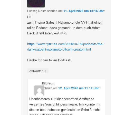
Ludwig Neste
schrieb
am
11. April 2026 um 13:16 Uhr
:
Hi!
zum Thema Satoshi Nakamoto: die NYT hat einen
tollen Podcast dazu gemacht, in dem auch Adam
Beck direkt interviewt wird.
https://www.nytimes.com/2026/04/09/podcasts/the-
daily/satoshi-nakamoto-bitcoin-creator.html
Danke für den tollen Podcast!
↓
Antworten
Bilbrecht
schrieb
am
12. April 2026 um 21:12 Uhr
:
Unanhörbares zur klischeehaften Amifresse
verzerrtes Vorsichhingeschwalle. Ich konnte mir
diesen übertriebenen gekünstelten Scheiß nicht
geben. Ich habs ausgemacht.