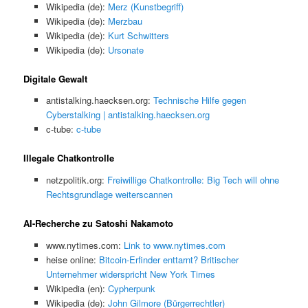
Wikipedia (de):
Merz (Kunstbegriff)
Wikipedia (de):
Merzbau
Wikipedia (de):
Kurt Schwitters
Wikipedia (de):
Ursonate
Digitale Gewalt
antistalking.haecksen.org:
Technische Hilfe gegen
Cyberstalking | antistalking.haecksen.org
c-tube:
c-tube
Illegale Chatkontrolle
netzpolitik.org:
Freiwillige Chatkontrolle: Big Tech will ohne
Rechtsgrundlage weiterscannen
AI-Recherche zu Satoshi Nakamoto
www.nytimes.com:
Link to www.nytimes.com
heise online:
Bitcoin-Erfinder enttarnt? Britischer
Unternehmer widerspricht New York Times
Wikipedia (en):
Cypherpunk
Wikipedia (de):
John Gilmore (Bürgerrechtler)