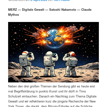
i
s
m
u
n
n
MERZ — Digitale Gewalt — Satoshi Nakamoto — Claude
g
a
Mythos
ä
n
e
v
n
i
r
d
g
a
e
ä
t
i
n
r
o
n
I
e
n
n
h
I
Neben den drei großen Themen der Sendung gibt es heute erst
a
n
mal Begriffsklärung in punkto Kunst und ihr dürft in Tims
Schulzeit eintauchen. Danach ein Nachtrag zum Thema Digitale
l
h
Gewalt und wir reflektieren kurz die jüngste Recherche der New
York Times, die glaubt, dem Bitcoin-Erfinder auf die Schliche