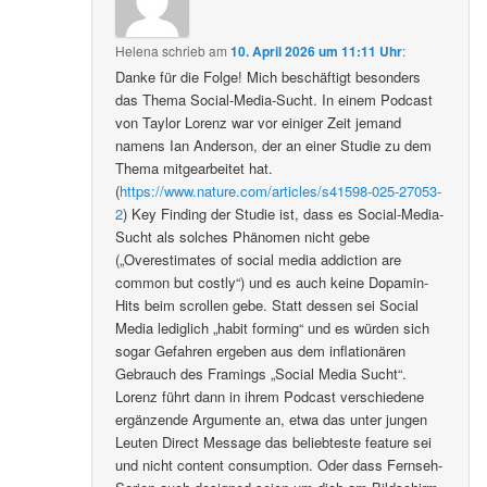
Helena
schrieb
am
10. April 2026 um 11:11 Uhr
:
Danke für die Folge! Mich beschäftigt besonders
das Thema Social-Media-Sucht. In einem Podcast
von Taylor Lorenz war vor einiger Zeit jemand
namens Ian Anderson, der an einer Studie zu dem
Thema mitgearbeitet hat.
(
https://www.nature.com/articles/s41598-025-27053-
2
) Key Finding der Studie ist, dass es Social-Media-
Sucht als solches Phänomen nicht gebe
(„Overestimates of social media addiction are
common but costly“) und es auch keine Dopamin-
Hits beim scrollen gebe. Statt dessen sei Social
Media lediglich „habit forming“ und es würden sich
sogar Gefahren ergeben aus dem inflationären
Gebrauch des Framings „Social Media Sucht“.
Lorenz führt dann in ihrem Podcast verschiedene
ergänzende Argumente an, etwa das unter jungen
Leuten Direct Message das beliebteste feature sei
und nicht content consumption. Oder dass Fernseh-