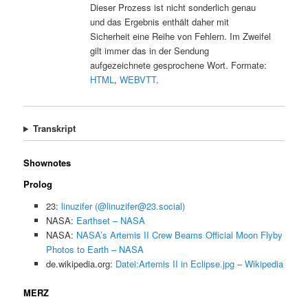
Dieser Prozess ist nicht sonderlich genau
und das Ergebnis enthält daher mit
Sicherheit eine Reihe von Fehlern. Im Zweifel
gilt immer das in der Sendung
aufgezeichnete gesprochene Wort. Formate:
HTML
,
WEBVTT
.
Transkript
Shownotes
Prolog
23:
linuzifer (@linuzifer@23.social)
NASA:
Earthset – NASA
NASA:
NASA’s Artemis II Crew Beams Official Moon Flyby
Photos to Earth – NASA
de.wikipedia.org:
Datei:Artemis II in Eclipse.jpg – Wikipedia
MERZ