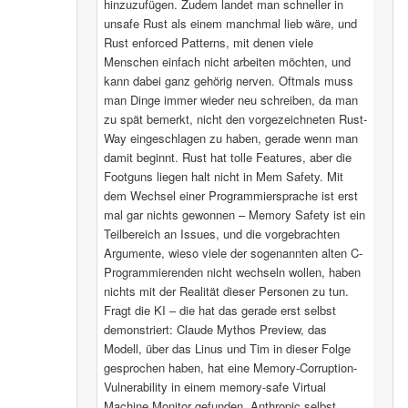
hinzuzufügen. Zudem landet man schneller in
unsafe Rust als einem manchmal lieb wäre, und
Rust enforced Patterns, mit denen viele
Menschen einfach nicht arbeiten möchten, und
kann dabei ganz gehörig nerven. Oftmals muss
man Dinge immer wieder neu schreiben, da man
zu spät bemerkt, nicht den vorgezeichneten Rust-
Way eingeschlagen zu haben, gerade wenn man
damit beginnt. Rust hat tolle Features, aber die
Footguns liegen halt nicht in Mem Safety. Mit
dem Wechsel einer Programmiersprache ist erst
mal gar nichts gewonnen – Memory Safety ist ein
Teilbereich an Issues, und die vorgebrachten
Argumente, wieso viele der sogenannten alten C-
Programmierenden nicht wechseln wollen, haben
nichts mit der Realität dieser Personen zu tun.
Fragt die KI – die hat das gerade erst selbst
demonstriert: Claude Mythos Preview, das
Modell, über das Linus und Tim in dieser Folge
gesprochen haben, hat eine Memory-Corruption-
Vulnerability in einem memory-safe Virtual
Machine Monitor gefunden. Anthropic selbst