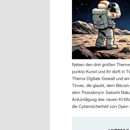
n
r
I
e
n
n
h
I
a
n
Neben den drei großen Themen 
punkto Kunst und ihr dürft in
l
h
Thema Digitale Gewalt und wir
Times, die glaubt, dem Bitcoin
t
a
dem Pseudonym Satoshi Nakam
Ankündigung des neuen KI-Mod
s
l
die Cybersicherheit von Open
p
t