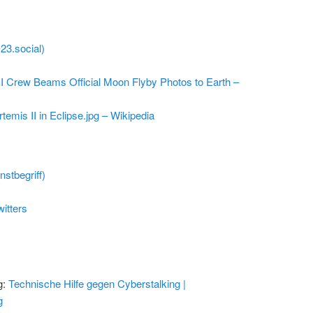
@23.social)
I Crew Beams Official Moon Flyby Photos to Earth –
rtemis II in Eclipse.jpg – Wikipedia
stbegriff)
itters
g:
Technische Hilfe gegen Cyberstalking |
g