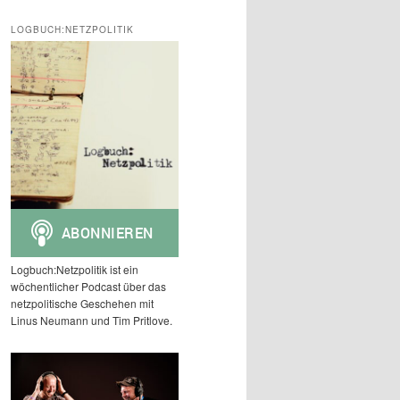
c
h
LOGBUCH:NETZPOLITIK
e
n
Logbuch:Netzpolitik ist ein
wöchentlicher Podcast über das
netzpolitische Geschehen mit
Linus Neumann und Tim Pritlove.