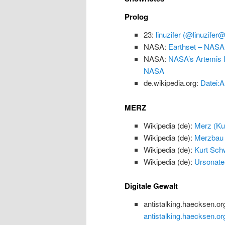
Prolog
23:
linuzifer (@linuzifer
NASA:
Earthset – NASA
NASA:
NASA’s Artemis I
NASA
de.wikipedia.org:
Datei:A
MERZ
Wikipedia (de):
Merz (Kun
Wikipedia (de):
Merzbau
Wikipedia (de):
Kurt Schw
Wikipedia (de):
Ursonate
Digitale Gewalt
antistalking.haecksen.or
antistalking.haecksen.or