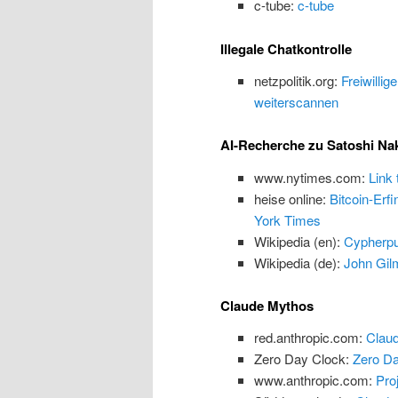
c-tube:
c-tube
Illegale Chatkontrolle
netzpolitik.org:
Freiwillig
weiterscannen
AI-Recherche zu Satoshi N
www.nytimes.com:
Link
heise online:
Bitcoin-Erf
York Times
Wikipedia (en):
Cypherp
Wikipedia (de):
John Gilm
Claude Mythos
red.anthropic.com:
Claud
Zero Day Clock:
Zero Da
www.anthropic.com:
Proj