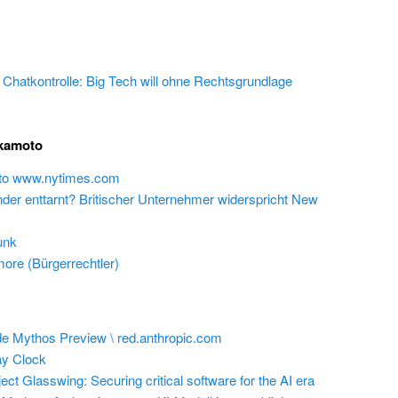
e Chatkontrolle: Big Tech will ohne Rechtsgrundlage
akamoto
 to www.nytimes.com
inder enttarnt? Britischer Unternehmer widerspricht New
unk
ore (Bürgerrechtler)
e Mythos Preview \ red.anthropic.com
y Clock
ect Glasswing: Securing critical software for the AI era