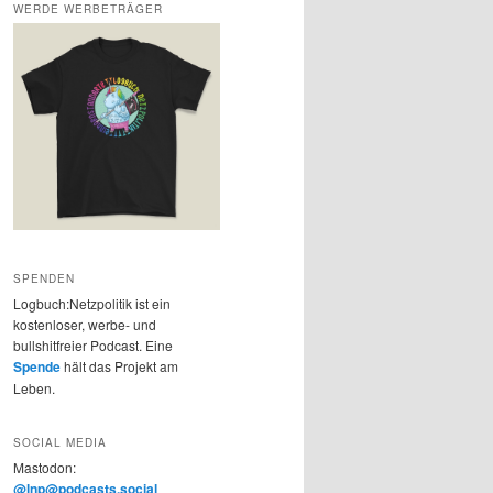
WERDE WERBETRÄGER
SPENDEN
Logbuch:Netzpolitik ist ein
kostenloser, werbe- und
bullshitfreier Podcast. Eine
Spende
hält das Projekt am
Leben.
SOCIAL MEDIA
Mastodon:
@lnp@podcasts.social