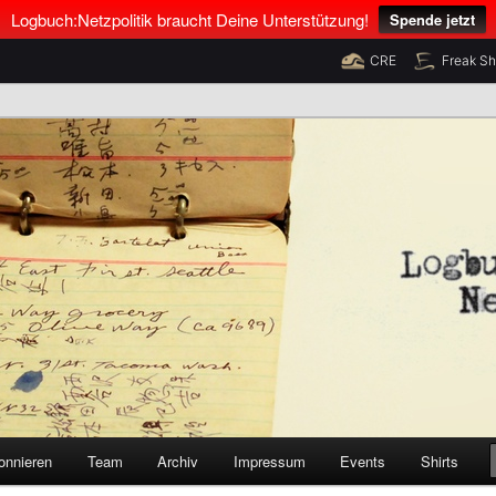
Logbuch:Netzpolitik braucht Deine Unterstützung!
Spende jetzt
CRE
Freak S
nus Neumann und Tim Pritlove
olitik
onnieren
Team
Archiv
Impressum
Events
Shirts