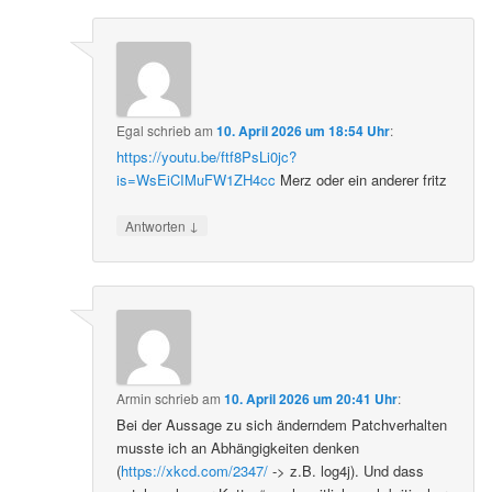
Egal
schrieb
am
10. April 2026 um 18:54 Uhr
:
https://youtu.be/ftf8PsLi0jc?
is=WsEiCIMuFW1ZH4cc
Merz oder ein anderer fritz
↓
Antworten
Armin
schrieb
am
10. April 2026 um 20:41 Uhr
:
Bei der Aussage zu sich änderndem Patchverhalten
musste ich an Abhängigkeiten denken
(
https://xkcd.com/2347/
-> z.B. log4j). Und dass