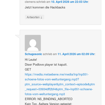
clemens
schrieb
am
10. April 2026 um 22:03 Uhr
:
Jetzt kommen die Hackbacks
↓
Antworten
Schugosonic
schrieb
am
11. April 2026 um 02:09 Uhr
:
Hi Leute!
Diser Podlove player ist kaputt.
GET
https://media.metaebene.me/media/lnp/lnp551-
schoene-fotos-vom-weltuntergang.mp3?
ptm_source=webplayer&ptm_context=episode&ptm
_request=03934dff2bf4&ptm_file=lnp551-schoene-
fotos-vom-weltuntergang.mp3
ERROR: NS_BINDING_ABORTED
Kein Ton. Aeltere Version getestet: