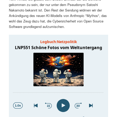
t
a
gekommen zu sein, der nur unter dem Pseudonym Satoshi
Nakamoto bekannt ist. Den Rest der Sendung widmen wir der
s
l
Ankündigung des neuen KI-Modells von Anthropic "Mythos", das
wohl das Zeug dazu hat, die Cybersicherheit von Open Source
p
t
Software grundlegend aufzumischen.
r
s
i
p
n
r
g
i
e
n
n
g
e
n