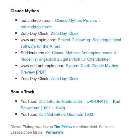
Claude Mythos
red.anthropic.com:
Claude Mythos Preview \
red.anthropic.com
Zero Day Clock:
Zero Day Clock
www.anthropic.com:
Project Glasswing: Securing critical
software for the AI era
Süddeutsche.de:
Claude Mythos: Anthropics neues KI-
Modell ist angeblich zu gefährlich für Öffentlichkeit
www-cdn.anthropic.com:
System Card: Claude Mythos
Preview [PDF]
Zero Day Clock:
Zero Day Clock
Bonus Track
YouTube:
Charlotte de Montcassin – URSONATE – Kurt
Schwitters (1887 – 1948)
YouTube:
Kurt Schwitters Ursonate 1932
Dieser Eintrag wurde von
Tim Pritlove
veröffentlicht. Setze ein
Lesezeichen für den
Permalink
.