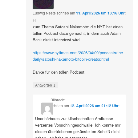
Ludwig Neste
schrieb
am
11. April 2026 um 13:16 Uhr
:
Hi!
zum Thema Satoshi Nakamoto: die NYT hat einen
tollen Podcast dazu gemacht, in dem auch Adam
Beck direkt interviewt wird.
https://www.nytimes.com/2026/04/09/podcasts/the-
daily/satoshi-nakamoto-bitcoin-creator.html
Danke für den tollen Podcast!
↓
Antworten
Bilbrecht
schrieb
am
12. April 2026 um 21:12 Uhr
:
Unanhörbares zur klischeehaften Amifresse
verzerrtes Vorsichhingeschwalle. Ich konnte mir
diesen übertriebenen gekünstelten Scheiß nicht
geben. Ich habs ausgemacht.