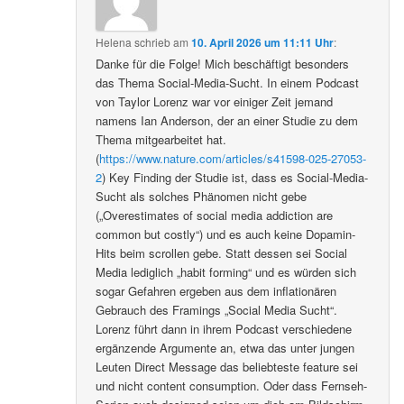
Helena
schrieb
am
10. April 2026 um 11:11 Uhr
:
Danke für die Folge! Mich beschäftigt besonders
das Thema Social-Media-Sucht. In einem Podcast
von Taylor Lorenz war vor einiger Zeit jemand
namens Ian Anderson, der an einer Studie zu dem
Thema mitgearbeitet hat.
(
https://www.nature.com/articles/s41598-025-27053-
2
) Key Finding der Studie ist, dass es Social-Media-
Sucht als solches Phänomen nicht gebe
(„Overestimates of social media addiction are
common but costly“) und es auch keine Dopamin-
Hits beim scrollen gebe. Statt dessen sei Social
Media lediglich „habit forming“ und es würden sich
sogar Gefahren ergeben aus dem inflationären
Gebrauch des Framings „Social Media Sucht“.
Lorenz führt dann in ihrem Podcast verschiedene
ergänzende Argumente an, etwa das unter jungen
Leuten Direct Message das beliebteste feature sei
und nicht content consumption. Oder dass Fernseh-