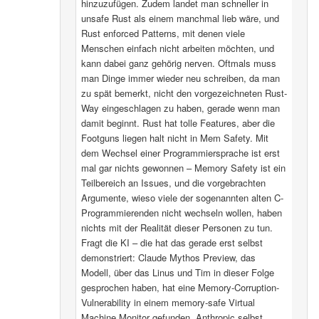
hinzuzufügen. Zudem landet man schneller in
unsafe Rust als einem manchmal lieb wäre, und
Rust enforced Patterns, mit denen viele
Menschen einfach nicht arbeiten möchten, und
kann dabei ganz gehörig nerven. Oftmals muss
man Dinge immer wieder neu schreiben, da man
zu spät bemerkt, nicht den vorgezeichneten Rust-
Way eingeschlagen zu haben, gerade wenn man
damit beginnt. Rust hat tolle Features, aber die
Footguns liegen halt nicht in Mem Safety. Mit
dem Wechsel einer Programmiersprache ist erst
mal gar nichts gewonnen – Memory Safety ist ein
Teilbereich an Issues, und die vorgebrachten
Argumente, wieso viele der sogenannten alten C-
Programmierenden nicht wechseln wollen, haben
nichts mit der Realität dieser Personen zu tun.
Fragt die KI – die hat das gerade erst selbst
demonstriert: Claude Mythos Preview, das
Modell, über das Linus und Tim in dieser Folge
gesprochen haben, hat eine Memory-Corruption-
Vulnerability in einem memory-safe Virtual
Machine Monitor gefunden. Anthropic selbst