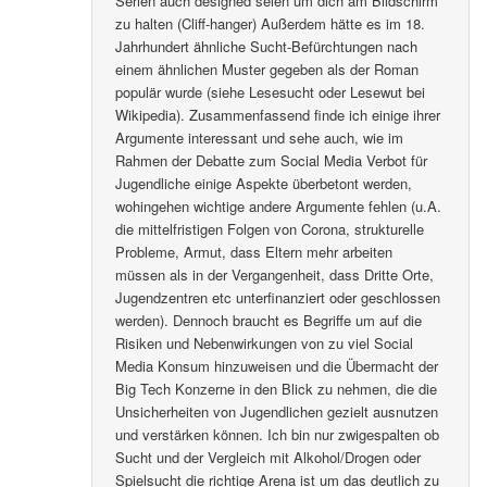
Serien auch designed seien um dich am Bildschirm
zu halten (Cliff-hanger) Außerdem hätte es im 18.
Jahrhundert ähnliche Sucht-Befürchtungen nach
einem ähnlichen Muster gegeben als der Roman
populär wurde (siehe Lesesucht oder Lesewut bei
Wikipedia). Zusammenfassend finde ich einige ihrer
Argumente interessant und sehe auch, wie im
Rahmen der Debatte zum Social Media Verbot für
Jugendliche einige Aspekte überbetont werden,
wohingehen wichtige andere Argumente fehlen (u.A.
die mittelfristigen Folgen von Corona, strukturelle
Probleme, Armut, dass Eltern mehr arbeiten
müssen als in der Vergangenheit, dass Dritte Orte,
Jugendzentren etc unterfinanziert oder geschlossen
werden). Dennoch braucht es Begriffe um auf die
Risiken und Nebenwirkungen von zu viel Social
Media Konsum hinzuweisen und die Übermacht der
Big Tech Konzerne in den Blick zu nehmen, die die
Unsicherheiten von Jugendlichen gezielt ausnutzen
und verstärken können. Ich bin nur zwigespalten ob
Sucht und der Vergleich mit Alkohol/Drogen oder
Spielsucht die richtige Arena ist um das deutlich zu