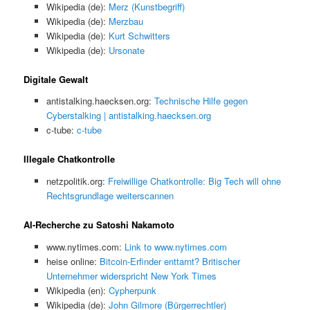
Wikipedia (de):
Merz (Kunstbegriff)
Wikipedia (de):
Merzbau
Wikipedia (de):
Kurt Schwitters
Wikipedia (de):
Ursonate
Digitale Gewalt
antistalking.haecksen.org:
Technische Hilfe gegen
Cyberstalking | antistalking.haecksen.org
c-tube:
c-tube
Illegale Chatkontrolle
netzpolitik.org:
Freiwillige Chatkontrolle: Big Tech will ohne
Rechtsgrundlage weiterscannen
AI-Recherche zu Satoshi Nakamoto
www.nytimes.com:
Link to www.nytimes.com
heise online:
Bitcoin-Erfinder enttarnt? Britischer
Unternehmer widerspricht New York Times
Wikipedia (en):
Cypherpunk
Wikipedia (de):
John Gilmore (Bürgerrechtler)