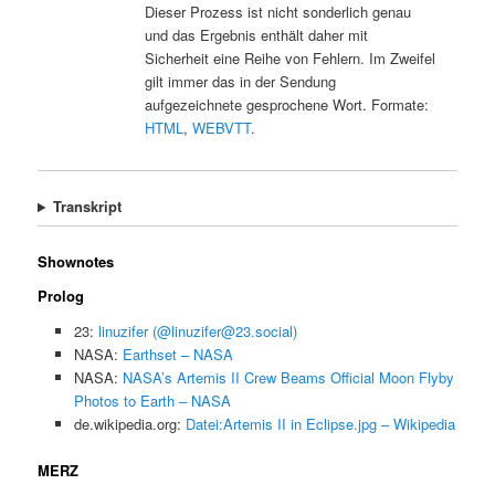
Dieser Prozess ist nicht sonderlich genau
und das Ergebnis enthält daher mit
Sicherheit eine Reihe von Fehlern. Im Zweifel
gilt immer das in der Sendung
aufgezeichnete gesprochene Wort. Formate:
HTML
,
WEBVTT
.
Transkript
Shownotes
Prolog
23:
linuzifer (@linuzifer@23.social)
NASA:
Earthset – NASA
NASA:
NASA’s Artemis II Crew Beams Official Moon Flyby
Photos to Earth – NASA
de.wikipedia.org:
Datei:Artemis II in Eclipse.jpg – Wikipedia
MERZ