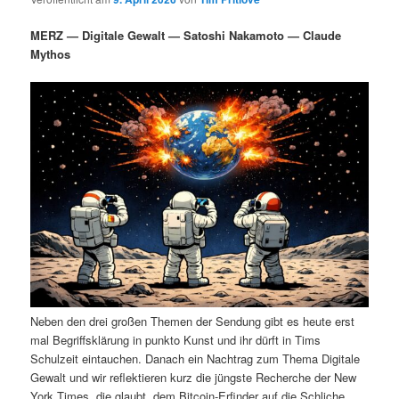
i
s
m
u
n
n
MERZ — Digitale Gewalt — Satoshi Nakamoto — Claude
g
a
Mythos
ä
n
e
v
n
i
r
d
g
a
e
ä
t
i
n
r
o
n
I
e
n
n
h
I
Neben den drei großen Themen der Sendung gibt es heute erst
a
n
mal Begriffsklärung in punkto Kunst und ihr dürft in Tims
Schulzeit eintauchen. Danach ein Nachtrag zum Thema Digitale
l
h
Gewalt und wir reflektieren kurz die jüngste Recherche der New
York Times, die glaubt, dem Bitcoin-Erfinder auf die Schliche