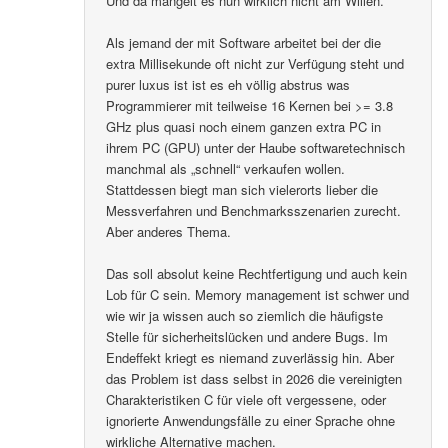
Und da mangelt es nun wirklich nicht am Willen.
Als jemand der mit Software arbeitet bei der die
extra Millisekunde oft nicht zur Verfügung steht und
purer luxus ist ist es eh völlig abstrus was
Programmierer mit teilweise 16 Kernen bei >= 3.8
GHz plus quasi noch einem ganzen extra PC in
ihrem PC (GPU) unter der Haube softwaretechnisch
manchmal als „schnell“ verkaufen wollen.
Stattdessen biegt man sich vielerorts lieber die
Messverfahren und Benchmarksszenarien zurecht.
Aber anderes Thema.
Das soll absolut keine Rechtfertigung und auch kein
Lob für C sein. Memory management ist schwer und
wie wir ja wissen auch so ziemlich die häufigste
Stelle für sicherheitslücken und andere Bugs. Im
Endeffekt kriegt es niemand zuverlässig hin. Aber
das Problem ist dass selbst in 2026 die vereinigten
Charakteristiken C für viele oft vergessene, oder
ignorierte Anwendungsfälle zu einer Sprache ohne
wirkliche Alternative machen.