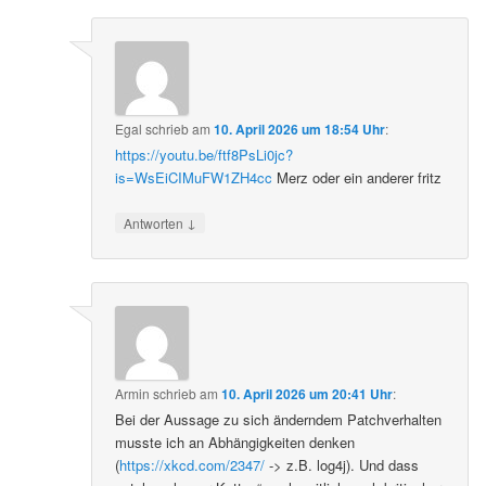
Egal
schrieb
am
10. April 2026 um 18:54 Uhr
:
https://youtu.be/ftf8PsLi0jc?
is=WsEiCIMuFW1ZH4cc
Merz oder ein anderer fritz
↓
Antworten
Armin
schrieb
am
10. April 2026 um 20:41 Uhr
:
Bei der Aussage zu sich änderndem Patchverhalten
musste ich an Abhängigkeiten denken
(
https://xkcd.com/2347/
-> z.B. log4j). Und dass