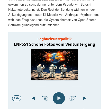
t
a
gekommen zu sein, der nur unter dem Pseudonym Satoshi
Nakamoto bekannt ist. Den Rest der Sendung widmen wir der
s
l
Ankündigung des neuen KI-Modells von Anthropic "Mythos", das
wohl das Zeug dazu hat, die Cybersicherheit von Open Source
p
t
Software grundlegend aufzumischen.
r
s
i
p
n
r
g
i
e
n
n
g
e
n