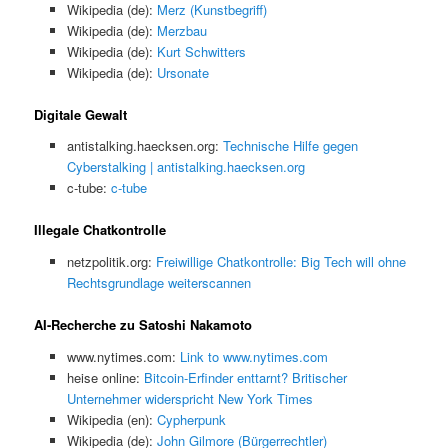
Wikipedia (de):
Merz (Kunstbegriff)
Wikipedia (de):
Merzbau
Wikipedia (de):
Kurt Schwitters
Wikipedia (de):
Ursonate
Digitale Gewalt
antistalking.haecksen.org:
Technische Hilfe gegen
Cyberstalking | antistalking.haecksen.org
c-tube:
c-tube
Illegale Chatkontrolle
netzpolitik.org:
Freiwillige Chatkontrolle: Big Tech will ohne
Rechtsgrundlage weiterscannen
AI-Recherche zu Satoshi Nakamoto
www.nytimes.com:
Link to www.nytimes.com
heise online:
Bitcoin-Erfinder enttarnt? Britischer
Unternehmer widerspricht New York Times
Wikipedia (en):
Cypherpunk
Wikipedia (de):
John Gilmore (Bürgerrechtler)