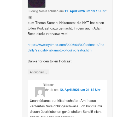
Ludwig Neste
schrieb
am
11. April 2026 um 13:16 Uhr
:
Hi!
zum Thema Satoshi Nakamoto: die NYT hat einen
tollen Podcast dazu gemacht, in dem auch Adam
Beck direkt interviewt wird.
https://www.nytimes.com/2026/04/09/podcasts/the-
daily/satoshi-nakamoto-bitcoin-creator.html
Danke für den tollen Podcast!
↓
Antworten
Bilbrecht
schrieb
am
12. April 2026 um 21:12 Uhr
:
Unanhörbares zur klischeehaften Amifresse
verzerrtes Vorsichhingeschwalle. Ich konnte mir
diesen übertriebenen gekünstelten Scheiß nicht
geben. Ich habs ausgemacht.