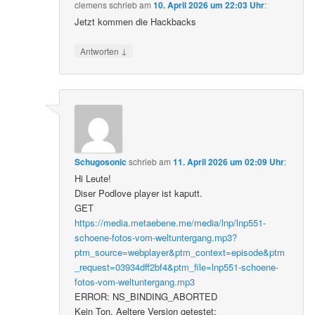
clemens
schrieb
am
10. April 2026 um 22:03 Uhr
:
Jetzt kommen die Hackbacks
↓
Antworten
Schugosonic
schrieb
am
11. April 2026 um 02:09 Uhr
:
Hi Leute!
Diser Podlove player ist kaputt.
GET
https://media.metaebene.me/media/lnp/lnp551-
schoene-fotos-vom-weltuntergang.mp3?
ptm_source=webplayer&ptm_context=episode&ptm
_request=03934dff2bf4&ptm_file=lnp551-schoene-
fotos-vom-weltuntergang.mp3
ERROR: NS_BINDING_ABORTED
Kein Ton. Aeltere Version getestet: