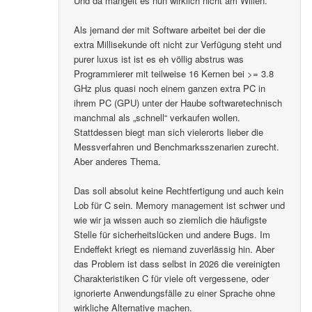
Und da mangelt es nun wirklich nicht am Willen.
Als jemand der mit Software arbeitet bei der die
extra Millisekunde oft nicht zur Verfügung steht und
purer luxus ist ist es eh völlig abstrus was
Programmierer mit teilweise 16 Kernen bei >= 3.8
GHz plus quasi noch einem ganzen extra PC in
ihrem PC (GPU) unter der Haube softwaretechnisch
manchmal als „schnell“ verkaufen wollen.
Stattdessen biegt man sich vielerorts lieber die
Messverfahren und Benchmarksszenarien zurecht.
Aber anderes Thema.
Das soll absolut keine Rechtfertigung und auch kein
Lob für C sein. Memory management ist schwer und
wie wir ja wissen auch so ziemlich die häufigste
Stelle für sicherheitslücken und andere Bugs. Im
Endeffekt kriegt es niemand zuverlässig hin. Aber
das Problem ist dass selbst in 2026 die vereinigten
Charakteristiken C für viele oft vergessene, oder
ignorierte Anwendungsfälle zu einer Sprache ohne
wirkliche Alternative machen.