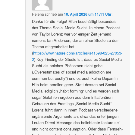
Helena
schrieb
am
10. April 2026 um 11:11 Uhr
:
Danke für die Folge! Mich beschäftigt besonders
das Thema Social-Media-Sucht. In einem Podcast
von Taylor Lorenz war vor einiger Zeit jemand
namens Ian Anderson, der an einer Studie zu dem
Thema mitgearbeitet hat.
(
https://www.nature.com/articles/s41598-025-27053-
2
) Key Finding der Studie ist, dass es Social-Media-
Sucht als solches Phänomen nicht gebe
(„Overestimates of social media addiction are
common but costly“) und es auch keine Dopamin-
Hits beim scrollen gebe. Statt dessen sei Social
Media lediglich „habit forming“ und es würden sich
sogar Gefahren ergeben aus dem inflationären
Gebrauch des Framings „Social Media Sucht“.
Lorenz führt dann in ihrem Podcast verschiedene
ergänzende Argumente an, etwa das unter jungen
Leuten Direct Message das beliebteste feature sei
und nicht content consumption. Oder dass Fernseh-