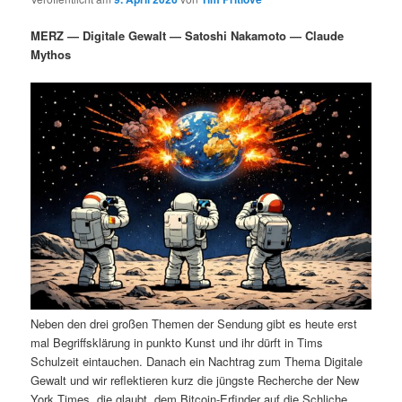
i
s
m
u
n
n
MERZ — Digitale Gewalt — Satoshi Nakamoto — Claude
g
a
Mythos
ä
n
e
v
n
i
r
d
g
a
e
ä
t
i
n
r
o
n
I
e
n
n
h
I
Neben den drei großen Themen der Sendung gibt es heute erst
a
n
mal Begriffsklärung in punkto Kunst und ihr dürft in Tims
Schulzeit eintauchen. Danach ein Nachtrag zum Thema Digitale
l
h
Gewalt und wir reflektieren kurz die jüngste Recherche der New
York Times, die glaubt, dem Bitcoin-Erfinder auf die Schliche