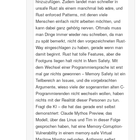
hinzuzufügen. Zudem landet man schneller in
unsafe Rust als einem manchmal lieb wäre, und
Rust enforced Patterns, mit denen viele
Menschen einfach nicht arbeiten möchten, und
kann dabei ganz gehörig nerven. Oftmals muss
man Dinge immer wieder neu schreiben, da man
zu spät bemerkt, nicht den vorgezeichneten Rust-
Way eingeschlagen zu haben, gerade wenn man
damit beginnt. Rust hat tolle Features, aber die
Footguns liegen halt nicht in Mem Safety. Mit
dem Wechsel einer Programmiersprache ist erst
mal gar nichts gewonnen – Memory Safety ist ein
Teilbereich an Issues, und die vorgebrachten
Argumente, wieso viele der sogenannten alten C-
Programmierenden nicht wechseln wollen, haben
nichts mit der Realität dieser Personen zu tun.
Fragt die KI – die hat das gerade erst selbst
demonstriert: Claude Mythos Preview, das
Modell, über das Linus und Tim in dieser Folge
gesprochen haben, hat eine Memory-Corruption-
Vulnerability in einem memory-safe Virtual
Machine Monitor gefunden. Anthropic selbst