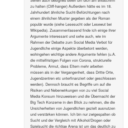
Serien auch designed seien um dich am Bildschirm
zu halten (Cliff-hanger) Außerdem hätte es im 18.
Jahrhundert ähnliche Sucht-Befürchtungen nach
einem ähnlichen Muster gegeben als der Roman
populär wurde (siehe Lesesucht oder Lesewut bei
Wikipedia). Zusammenfassend finde ich einige ihrer
Argumente interessant und sehe auch, wie im
Rahmen der Debatte zum Social Media Verbot für
Jugendliche einige Aspekte überbetont werden,
wohingehen wichtige andere Argumente fehlen (u.A.
die mittelfristigen Folgen von Corona, strukturelle
Probleme, Armut, dass Eltern mehr arbeiten
müssen als in der Vergangenheit, dass Dritte Orte,
Jugendzentren etc unterfinanziert oder geschlossen
werden). Dennoch braucht es Begriffe um auf die
Risiken und Nebenwirkungen von zu viel Social
Media Konsum hinzuweisen und die Übermacht der
Big Tech Konzerne in den Blick zu nehmen, die die
Unsicherheiten von Jugendlichen gezielt ausnutzen
und verstärken können. Ich bin nur zwigespalten ob
Sucht und der Vergleich mit Alkohol/Drogen oder
Spielsucht die richtige Arena ist um das deutlich zu