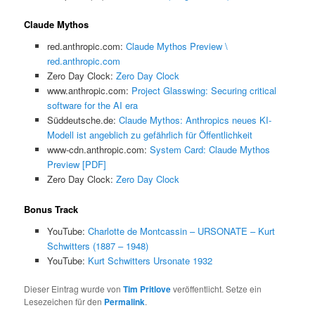
Claude Mythos
red.anthropic.com:
Claude Mythos Preview \
red.anthropic.com
Zero Day Clock:
Zero Day Clock
www.anthropic.com:
Project Glasswing: Securing critical
software for the AI era
Süddeutsche.de:
Claude Mythos: Anthropics neues KI-
Modell ist angeblich zu gefährlich für Öffentlichkeit
www-cdn.anthropic.com:
System Card: Claude Mythos
Preview [PDF]
Zero Day Clock:
Zero Day Clock
Bonus Track
YouTube:
Charlotte de Montcassin – URSONATE – Kurt
Schwitters (1887 – 1948)
YouTube:
Kurt Schwitters Ursonate 1932
Dieser Eintrag wurde von
Tim Pritlove
veröffentlicht. Setze ein
Lesezeichen für den
Permalink
.