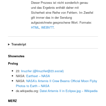
Dieser Prozess ist nicht sonderlich genau
und das Ergebnis enthält daher mit
Sicherheit eine Reihe von Fehlern. Im Zweifel
gilt immer das in der Sendung
aufgezeichnete gesprochene Wort. Formate:
HTML
,
WEBVTT
.
Transkript
Shownotes
Prolog
23:
linuzifer (@linuzifer@23.social)
NASA:
Earthset – NASA
NASA:
NASA’s Artemis II Crew Beams Official Moon Flyby
Photos to Earth – NASA
de.wikipedia.org:
Datei:Artemis II in Eclipse.jpg – Wikipedia
MERZ