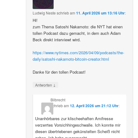
Ludwig Neste
schrieb
am
11. April 2026 um 13:16 Uhr
:
Hi!
zum Thema Satoshi Nakamoto: die NYT hat einen
tollen Podcast dazu gemacht, in dem auch Adam
Beck direkt interviewt wird.
https://www.nytimes.com/2026/04/09/podcasts/the-
daily/satoshi-nakamoto-bitcoin-creator.html
Danke für den tollen Podcast!
↓
Antworten
Bilbrecht
schrieb
am
12. April 2026 um 21:12 Uhr
:
Unanhörbares zur klischeehaften Amifresse
verzerrtes Vorsichhingeschwalle. Ich konnte mir
diesen übertriebenen gekünstelten Scheiß nicht
geben. Ich habs ausgemacht.