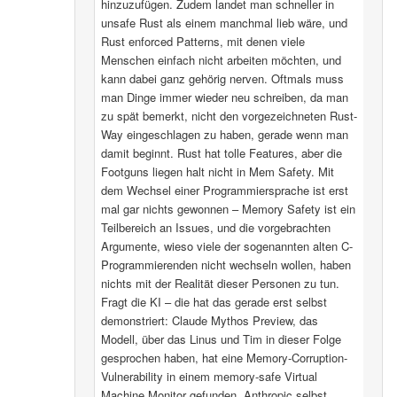
hinzuzufügen. Zudem landet man schneller in
unsafe Rust als einem manchmal lieb wäre, und
Rust enforced Patterns, mit denen viele
Menschen einfach nicht arbeiten möchten, und
kann dabei ganz gehörig nerven. Oftmals muss
man Dinge immer wieder neu schreiben, da man
zu spät bemerkt, nicht den vorgezeichneten Rust-
Way eingeschlagen zu haben, gerade wenn man
damit beginnt. Rust hat tolle Features, aber die
Footguns liegen halt nicht in Mem Safety. Mit
dem Wechsel einer Programmiersprache ist erst
mal gar nichts gewonnen – Memory Safety ist ein
Teilbereich an Issues, und die vorgebrachten
Argumente, wieso viele der sogenannten alten C-
Programmierenden nicht wechseln wollen, haben
nichts mit der Realität dieser Personen zu tun.
Fragt die KI – die hat das gerade erst selbst
demonstriert: Claude Mythos Preview, das
Modell, über das Linus und Tim in dieser Folge
gesprochen haben, hat eine Memory-Corruption-
Vulnerability in einem memory-safe Virtual
Machine Monitor gefunden. Anthropic selbst