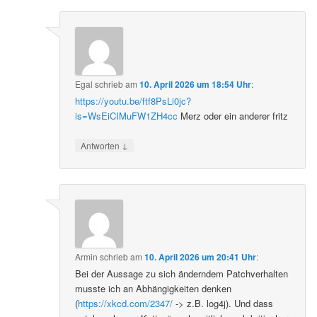
Egal
schrieb
am
10. April 2026 um 18:54 Uhr
:
https://youtu.be/ftf8PsLi0jc?
is=WsEiCIMuFW1ZH4cc
Merz oder ein anderer fritz
↓
Antworten
Armin
schrieb
am
10. April 2026 um 20:41 Uhr
:
Bei der Aussage zu sich änderndem Patchverhalten
musste ich an Abhängigkeiten denken
(
https://xkcd.com/2347/
-> z.B. log4j). Und dass