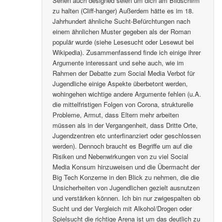
Serien auch designed seien um dich am Bildschirm
zu halten (Cliff-hanger) Außerdem hätte es im 18.
Jahrhundert ähnliche Sucht-Befürchtungen nach
einem ähnlichen Muster gegeben als der Roman
populär wurde (siehe Lesesucht oder Lesewut bei
Wikipedia). Zusammenfassend finde ich einige ihrer
Argumente interessant und sehe auch, wie im
Rahmen der Debatte zum Social Media Verbot für
Jugendliche einige Aspekte überbetont werden,
wohingehen wichtige andere Argumente fehlen (u.A.
die mittelfristigen Folgen von Corona, strukturelle
Probleme, Armut, dass Eltern mehr arbeiten
müssen als in der Vergangenheit, dass Dritte Orte,
Jugendzentren etc unterfinanziert oder geschlossen
werden). Dennoch braucht es Begriffe um auf die
Risiken und Nebenwirkungen von zu viel Social
Media Konsum hinzuweisen und die Übermacht der
Big Tech Konzerne in den Blick zu nehmen, die die
Unsicherheiten von Jugendlichen gezielt ausnutzen
und verstärken können. Ich bin nur zwigespalten ob
Sucht und der Vergleich mit Alkohol/Drogen oder
Spielsucht die richtige Arena ist um das deutlich zu