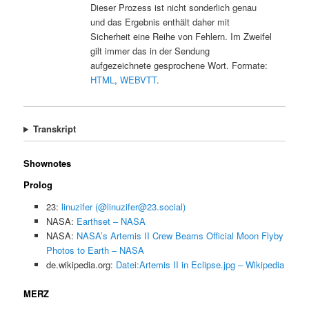
Dieser Prozess ist nicht sonderlich genau
und das Ergebnis enthält daher mit
Sicherheit eine Reihe von Fehlern. Im Zweifel
gilt immer das in der Sendung
aufgezeichnete gesprochene Wort. Formate:
HTML
,
WEBVTT
.
Transkript
Shownotes
Prolog
23:
linuzifer (@linuzifer@23.social)
NASA:
Earthset – NASA
NASA:
NASA’s Artemis II Crew Beams Official Moon Flyby
Photos to Earth – NASA
de.wikipedia.org:
Datei:Artemis II in Eclipse.jpg – Wikipedia
MERZ