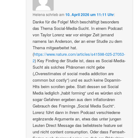
Helena
schrieb
am
10. April 2026 um 11:11 Uhr
:
Danke für die Folge! Mich beschäftigt besonders
das Thema Social-Media-Sucht. In einem Podcast
von Taylor Lorenz war vor einiger Zeit jemand
namens Ian Anderson, der an einer Studie zu dem
Thema mitgearbeitet hat.
(
https://www.nature.com/articles/s41598-025-27053-
2
) Key Finding der Studie ist, dass es Social-Media-
Sucht als solches Phänomen nicht gebe
(„Overestimates of social media addiction are
common but costly“) und es auch keine Dopamin-
Hits beim scrollen gebe. Statt dessen sei Social
Media lediglich „habit forming“ und es würden sich
sogar Gefahren ergeben aus dem inflationären
Gebrauch des Framings „Social Media Sucht“.
Lorenz führt dann in ihrem Podcast verschiedene
ergänzende Argumente an, etwa das unter jungen
Leuten Direct Message das beliebteste feature sei
und nicht content consumption. Oder dass Fernseh-