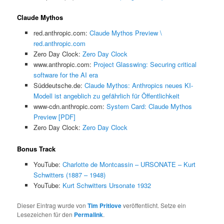
Claude Mythos
red.anthropic.com:
Claude Mythos Preview \
red.anthropic.com
Zero Day Clock:
Zero Day Clock
www.anthropic.com:
Project Glasswing: Securing critical
software for the AI era
Süddeutsche.de:
Claude Mythos: Anthropics neues KI-
Modell ist angeblich zu gefährlich für Öffentlichkeit
www-cdn.anthropic.com:
System Card: Claude Mythos
Preview [PDF]
Zero Day Clock:
Zero Day Clock
Bonus Track
YouTube:
Charlotte de Montcassin – URSONATE – Kurt
Schwitters (1887 – 1948)
YouTube:
Kurt Schwitters Ursonate 1932
Dieser Eintrag wurde von
Tim Pritlove
veröffentlicht. Setze ein
Lesezeichen für den
Permalink
.