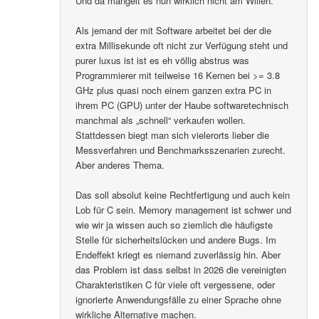
Und da mangelt es nun wirklich nicht am Willen.
Als jemand der mit Software arbeitet bei der die
extra Millisekunde oft nicht zur Verfügung steht und
purer luxus ist ist es eh völlig abstrus was
Programmierer mit teilweise 16 Kernen bei >= 3.8
GHz plus quasi noch einem ganzen extra PC in
ihrem PC (GPU) unter der Haube softwaretechnisch
manchmal als „schnell“ verkaufen wollen.
Stattdessen biegt man sich vielerorts lieber die
Messverfahren und Benchmarksszenarien zurecht.
Aber anderes Thema.
Das soll absolut keine Rechtfertigung und auch kein
Lob für C sein. Memory management ist schwer und
wie wir ja wissen auch so ziemlich die häufigste
Stelle für sicherheitslücken und andere Bugs. Im
Endeffekt kriegt es niemand zuverlässig hin. Aber
das Problem ist dass selbst in 2026 die vereinigten
Charakteristiken C für viele oft vergessene, oder
ignorierte Anwendungsfälle zu einer Sprache ohne
wirkliche Alternative machen.