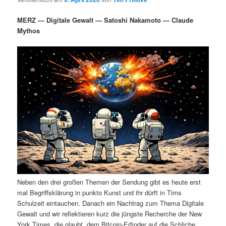
i
s
m
u
n
n
MERZ — Digitale Gewalt — Satoshi Nakamoto — Claude
g
a
Mythos
ä
n
e
v
n
i
r
d
g
a
e
ä
t
i
n
r
o
n
I
e
n
n
h
I
Neben den drei großen Themen der Sendung gibt es heute erst
a
n
mal Begriffsklärung in punkto Kunst und ihr dürft in Tims
Schulzeit eintauchen. Danach ein Nachtrag zum Thema Digitale
l
h
Gewalt und wir reflektieren kurz die jüngste Recherche der New
York Times, die glaubt, dem Bitcoin-Erfinder auf die Schliche