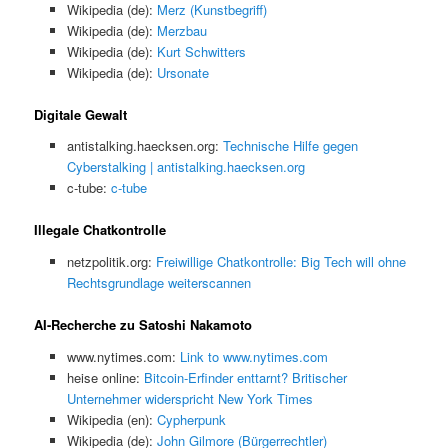
Wikipedia (de):
Merz (Kunstbegriff)
Wikipedia (de):
Merzbau
Wikipedia (de):
Kurt Schwitters
Wikipedia (de):
Ursonate
Digitale Gewalt
antistalking.haecksen.org:
Technische Hilfe gegen
Cyberstalking | antistalking.haecksen.org
c-tube:
c-tube
Illegale Chatkontrolle
netzpolitik.org:
Freiwillige Chatkontrolle: Big Tech will ohne
Rechtsgrundlage weiterscannen
AI-Recherche zu Satoshi Nakamoto
www.nytimes.com:
Link to www.nytimes.com
heise online:
Bitcoin-Erfinder enttarnt? Britischer
Unternehmer widerspricht New York Times
Wikipedia (en):
Cypherpunk
Wikipedia (de):
John Gilmore (Bürgerrechtler)