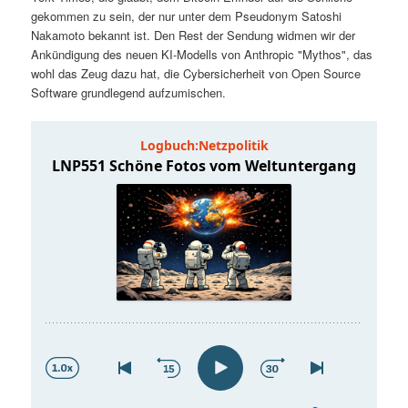
t
a
gekommen zu sein, der nur unter dem Pseudonym Satoshi
Nakamoto bekannt ist. Den Rest der Sendung widmen wir der
s
l
Ankündigung des neuen KI-Modells von Anthropic "Mythos", das
wohl das Zeug dazu hat, die Cybersicherheit von Open Source
p
t
Software grundlegend aufzumischen.
r
s
i
p
n
r
g
i
e
n
n
g
e
n