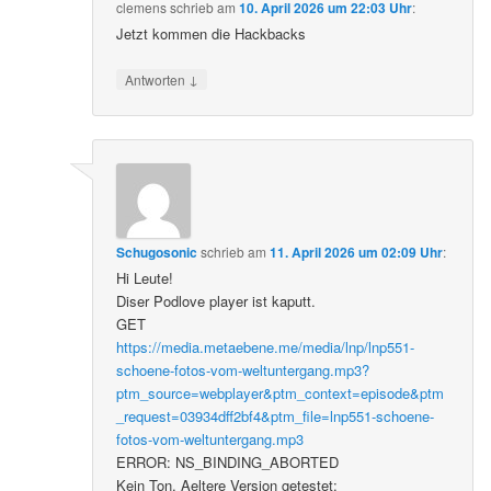
clemens
schrieb
am
10. April 2026 um 22:03 Uhr
:
Jetzt kommen die Hackbacks
↓
Antworten
Schugosonic
schrieb
am
11. April 2026 um 02:09 Uhr
:
Hi Leute!
Diser Podlove player ist kaputt.
GET
https://media.metaebene.me/media/lnp/lnp551-
schoene-fotos-vom-weltuntergang.mp3?
ptm_source=webplayer&ptm_context=episode&ptm
_request=03934dff2bf4&ptm_file=lnp551-schoene-
fotos-vom-weltuntergang.mp3
ERROR: NS_BINDING_ABORTED
Kein Ton. Aeltere Version getestet: