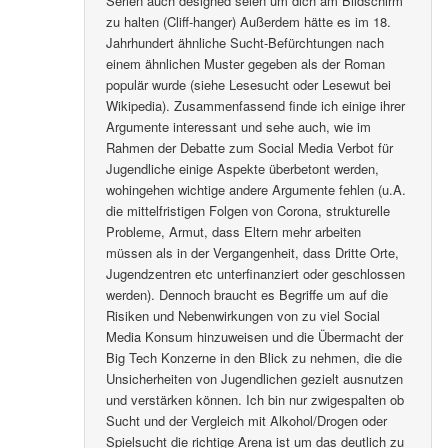
Serien auch designed seien um dich am Bildschirm
zu halten (Cliff-hanger) Außerdem hätte es im 18.
Jahrhundert ähnliche Sucht-Befürchtungen nach
einem ähnlichen Muster gegeben als der Roman
populär wurde (siehe Lesesucht oder Lesewut bei
Wikipedia). Zusammenfassend finde ich einige ihrer
Argumente interessant und sehe auch, wie im
Rahmen der Debatte zum Social Media Verbot für
Jugendliche einige Aspekte überbetont werden,
wohingehen wichtige andere Argumente fehlen (u.A.
die mittelfristigen Folgen von Corona, strukturelle
Probleme, Armut, dass Eltern mehr arbeiten
müssen als in der Vergangenheit, dass Dritte Orte,
Jugendzentren etc unterfinanziert oder geschlossen
werden). Dennoch braucht es Begriffe um auf die
Risiken und Nebenwirkungen von zu viel Social
Media Konsum hinzuweisen und die Übermacht der
Big Tech Konzerne in den Blick zu nehmen, die die
Unsicherheiten von Jugendlichen gezielt ausnutzen
und verstärken können. Ich bin nur zwigespalten ob
Sucht und der Vergleich mit Alkohol/Drogen oder
Spielsucht die richtige Arena ist um das deutlich zu