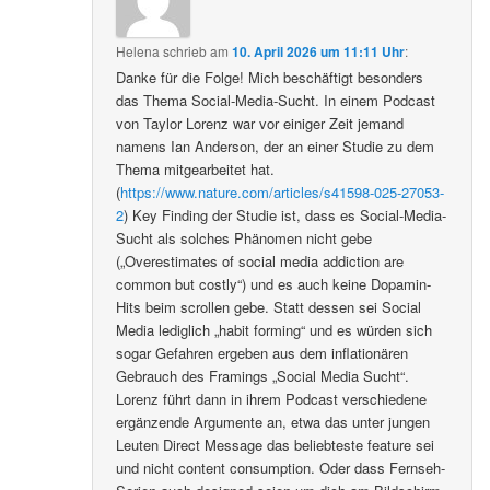
Helena
schrieb
am
10. April 2026 um 11:11 Uhr
:
Danke für die Folge! Mich beschäftigt besonders
das Thema Social-Media-Sucht. In einem Podcast
von Taylor Lorenz war vor einiger Zeit jemand
namens Ian Anderson, der an einer Studie zu dem
Thema mitgearbeitet hat.
(
https://www.nature.com/articles/s41598-025-27053-
2
) Key Finding der Studie ist, dass es Social-Media-
Sucht als solches Phänomen nicht gebe
(„Overestimates of social media addiction are
common but costly“) und es auch keine Dopamin-
Hits beim scrollen gebe. Statt dessen sei Social
Media lediglich „habit forming“ und es würden sich
sogar Gefahren ergeben aus dem inflationären
Gebrauch des Framings „Social Media Sucht“.
Lorenz führt dann in ihrem Podcast verschiedene
ergänzende Argumente an, etwa das unter jungen
Leuten Direct Message das beliebteste feature sei
und nicht content consumption. Oder dass Fernseh-