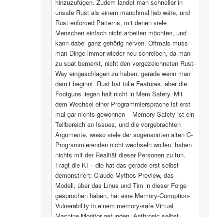
hinzuzufügen. Zudem landet man schneller in
unsafe Rust als einem manchmal lieb wäre, und
Rust enforced Patterns, mit denen viele
Menschen einfach nicht arbeiten möchten, und
kann dabei ganz gehörig nerven. Oftmals muss
man Dinge immer wieder neu schreiben, da man
zu spät bemerkt, nicht den vorgezeichneten Rust-
Way eingeschlagen zu haben, gerade wenn man
damit beginnt. Rust hat tolle Features, aber die
Footguns liegen halt nicht in Mem Safety. Mit
dem Wechsel einer Programmiersprache ist erst
mal gar nichts gewonnen – Memory Safety ist ein
Teilbereich an Issues, und die vorgebrachten
Argumente, wieso viele der sogenannten alten C-
Programmierenden nicht wechseln wollen, haben
nichts mit der Realität dieser Personen zu tun.
Fragt die KI – die hat das gerade erst selbst
demonstriert: Claude Mythos Preview, das
Modell, über das Linus und Tim in dieser Folge
gesprochen haben, hat eine Memory-Corruption-
Vulnerability in einem memory-safe Virtual
Machine Monitor gefunden. Anthropic selbst