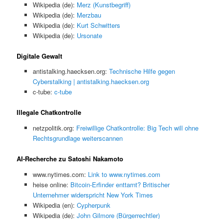
Wikipedia (de):
Merz (Kunstbegriff)
Wikipedia (de):
Merzbau
Wikipedia (de):
Kurt Schwitters
Wikipedia (de):
Ursonate
Digitale Gewalt
antistalking.haecksen.org:
Technische Hilfe gegen
Cyberstalking | antistalking.haecksen.org
c-tube:
c-tube
Illegale Chatkontrolle
netzpolitik.org:
Freiwillige Chatkontrolle: Big Tech will ohne
Rechtsgrundlage weiterscannen
AI-Recherche zu Satoshi Nakamoto
www.nytimes.com:
Link to www.nytimes.com
heise online:
Bitcoin-Erfinder enttarnt? Britischer
Unternehmer widerspricht New York Times
Wikipedia (en):
Cypherpunk
Wikipedia (de):
John Gilmore (Bürgerrechtler)