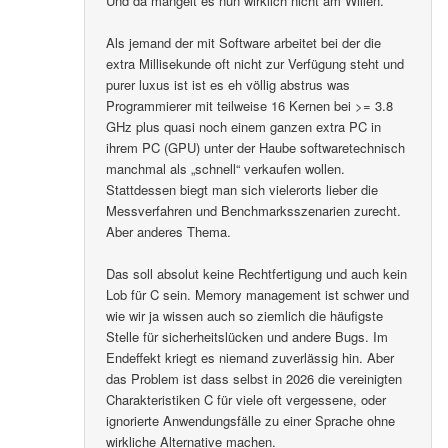
Und da mangelt es nun wirklich nicht am Willen.
Als jemand der mit Software arbeitet bei der die
extra Millisekunde oft nicht zur Verfügung steht und
purer luxus ist ist es eh völlig abstrus was
Programmierer mit teilweise 16 Kernen bei >= 3.8
GHz plus quasi noch einem ganzen extra PC in
ihrem PC (GPU) unter der Haube softwaretechnisch
manchmal als „schnell“ verkaufen wollen.
Stattdessen biegt man sich vielerorts lieber die
Messverfahren und Benchmarksszenarien zurecht.
Aber anderes Thema.
Das soll absolut keine Rechtfertigung und auch kein
Lob für C sein. Memory management ist schwer und
wie wir ja wissen auch so ziemlich die häufigste
Stelle für sicherheitslücken und andere Bugs. Im
Endeffekt kriegt es niemand zuverlässig hin. Aber
das Problem ist dass selbst in 2026 die vereinigten
Charakteristiken C für viele oft vergessene, oder
ignorierte Anwendungsfälle zu einer Sprache ohne
wirkliche Alternative machen.