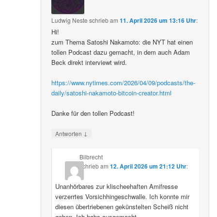
Ludwig Neste
schrieb
am
11. April 2026 um 13:16 Uhr
:
Hi!
zum Thema Satoshi Nakamoto: die NYT hat einen
tollen Podcast dazu gemacht, in dem auch Adam
Beck direkt interviewt wird.
https://www.nytimes.com/2026/04/09/podcasts/the-
daily/satoshi-nakamoto-bitcoin-creator.html
Danke für den tollen Podcast!
↓
Antworten
Bilbrecht
schrieb
am
12. April 2026 um 21:12 Uhr
:
Unanhörbares zur klischeehaften Amifresse
verzerrtes Vorsichhingeschwalle. Ich konnte mir
diesen übertriebenen gekünstelten Scheiß nicht
geben. Ich habs ausgemacht.