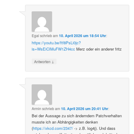
Egal
schrieb
am
10. April 2026 um 18:54 Uhr
:
https://youtu.be/ftf8PsLi0jc?
is=WsEiCIMuFW1ZH4cc
Merz oder ein anderer fritz
↓
Antworten
Armin
schrieb
am
10. April 2026 um 20:41 Uhr
:
Bei der Aussage zu sich änderndem Patchverhalten
musste ich an Abhängigkeiten denken
(
https://xkcd.com/2347/
-> z.B. log4j). Und dass