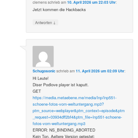
clemens
schrieb
am
10. April 2026 um 22:03 Uhr
:
Jetzt kommen die Hackbacks
↓
Antworten
Schugosonic
schrieb
am
11. April 2026 um 02:09 Uhr
:
Hi Leute!
Diser Podlove player ist kaputt.
GET
https://media.metaebene.me/media/lnp/lnp551-
schoene-fotos-vom-weltuntergang.mp3?
ptm_source=webplayer&ptm_context=episode&ptm
_request=03934dff2bf4&ptm_file=lnp551-schoene-
fotos-vom-weltuntergang.mp3
ERROR: NS_BINDING_ABORTED
Kein Ton. Aeltere Version getestet: