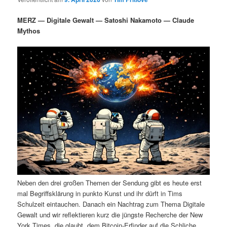
i
s
m
u
n
n
MERZ — Digitale Gewalt — Satoshi Nakamoto — Claude
g
a
Mythos
ä
n
e
v
n
i
r
d
g
a
e
ä
t
i
n
r
o
n
I
e
n
n
h
I
Neben den drei großen Themen der Sendung gibt es heute erst
a
n
mal Begriffsklärung in punkto Kunst und ihr dürft in Tims
Schulzeit eintauchen. Danach ein Nachtrag zum Thema Digitale
l
h
Gewalt und wir reflektieren kurz die jüngste Recherche der New
York Times, die glaubt, dem Bitcoin-Erfinder auf die Schliche