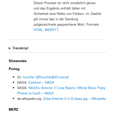
Dieser Prozess ist nicht sonderlich genau
und das Ergebnis enthält daher mit
Sicherheit eine Reihe von Fehlern. Im Zweifel
gilt immer das in der Sendung
aufgezeichnete gesprochene Wort. Formate:
HTML
,
WEBVTT
.
Transkript
Shownotes
Prolog
23:
linuzifer (@linuzifer@23.social)
NASA:
Earthset – NASA
NASA:
NASA’s Artemis II Crew Beams Official Moon Flyby
Photos to Earth – NASA
de.wikipedia.org:
Datei:Artemis II in Eclipse.jpg – Wikipedia
MERZ