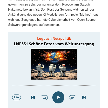
t
a
gekommen zu sein, der nur unter dem Pseudonym Satoshi
Nakamoto bekannt ist. Den Rest der Sendung widmen wir der
s
l
Ankündigung des neuen KI-Modells von Anthropic "Mythos", das
wohl das Zeug dazu hat, die Cybersicherheit von Open Source
p
t
Software grundlegend aufzumischen.
r
s
i
p
n
r
g
i
e
n
n
g
e
n