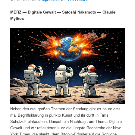
i
s
m
u
n
n
MERZ — Digitale Gewalt — Satoshi Nakamoto — Claude
g
a
Mythos
ä
n
e
v
n
i
r
d
g
a
e
ä
t
i
n
r
o
n
I
e
n
n
h
I
Neben den drei großen Themen der Sendung gibt es heute erst
a
n
mal Begriffsklärung in punkto Kunst und ihr dürft in Tims
Schulzeit eintauchen. Danach ein Nachtrag zum Thema Digitale
l
h
Gewalt und wir reflektieren kurz die jüngste Recherche der New
York Times, die glaubt, dem Bitcoin-Erfinder auf die Schliche