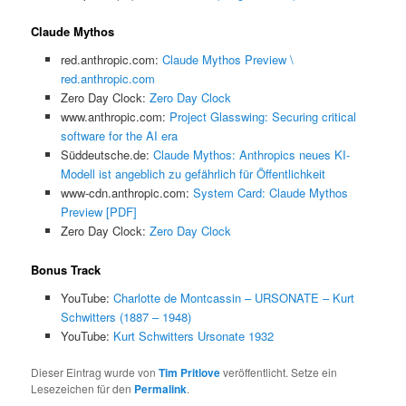
Claude Mythos
red.anthropic.com:
Claude Mythos Preview \
red.anthropic.com
Zero Day Clock:
Zero Day Clock
www.anthropic.com:
Project Glasswing: Securing critical
software for the AI era
Süddeutsche.de:
Claude Mythos: Anthropics neues KI-
Modell ist angeblich zu gefährlich für Öffentlichkeit
www-cdn.anthropic.com:
System Card: Claude Mythos
Preview [PDF]
Zero Day Clock:
Zero Day Clock
Bonus Track
YouTube:
Charlotte de Montcassin – URSONATE – Kurt
Schwitters (1887 – 1948)
YouTube:
Kurt Schwitters Ursonate 1932
Dieser Eintrag wurde von
Tim Pritlove
veröffentlicht. Setze ein
Lesezeichen für den
Permalink
.