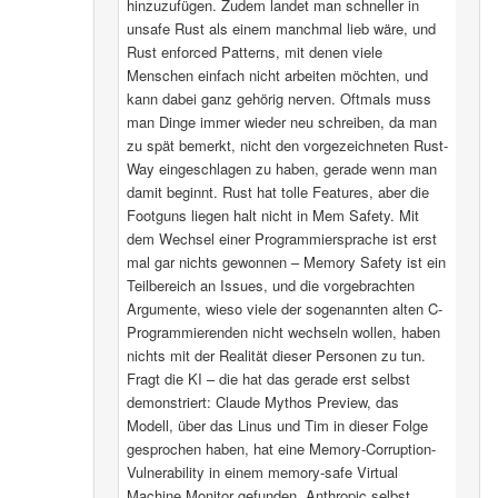
hinzuzufügen. Zudem landet man schneller in
unsafe Rust als einem manchmal lieb wäre, und
Rust enforced Patterns, mit denen viele
Menschen einfach nicht arbeiten möchten, und
kann dabei ganz gehörig nerven. Oftmals muss
man Dinge immer wieder neu schreiben, da man
zu spät bemerkt, nicht den vorgezeichneten Rust-
Way eingeschlagen zu haben, gerade wenn man
damit beginnt. Rust hat tolle Features, aber die
Footguns liegen halt nicht in Mem Safety. Mit
dem Wechsel einer Programmiersprache ist erst
mal gar nichts gewonnen – Memory Safety ist ein
Teilbereich an Issues, und die vorgebrachten
Argumente, wieso viele der sogenannten alten C-
Programmierenden nicht wechseln wollen, haben
nichts mit der Realität dieser Personen zu tun.
Fragt die KI – die hat das gerade erst selbst
demonstriert: Claude Mythos Preview, das
Modell, über das Linus und Tim in dieser Folge
gesprochen haben, hat eine Memory-Corruption-
Vulnerability in einem memory-safe Virtual
Machine Monitor gefunden. Anthropic selbst