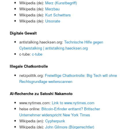
Wikipedia (de):
Merz (Kunstbegriff)
Wikipedia (de):
Merzbau
Wikipedia (de):
Kurt Schwitters
Wikipedia (de):
Ursonate
Digitale Gewalt
antistalking.haecksen.org:
Technische Hilfe gegen
Cyberstalking | antistalking.haecksen.org
c-tube:
c-tube
Illegale Chatkontrolle
netzpolitik.org:
Freiwillige Chatkontrolle: Big Tech will ohne
Rechtsgrundlage weiterscannen
AI-Recherche zu Satoshi Nakamoto
www.nytimes.com:
Link to www.nytimes.com
heise online:
Bitcoin-Erfinder enttarnt? Britischer
Unternehmer widerspricht New York Times
Wikipedia (en):
Cypherpunk
Wikipedia (de):
John Gilmore (Bürgerrechtler)