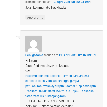
clemens
schrieb
am
10. April 2026 um 22:03 Uhr
:
Jetzt kommen die Hackbacks
↓
Antworten
Schugosonic
schrieb
am
11. April 2026 um 02:09 Uhr
:
Hi Leute!
Diser Podlove player ist kaputt.
GET
https://media.metaebene.me/media/lnp/lnp551-
schoene-fotos-vom-weltuntergang.mp3?
ptm_source=webplayer&ptm_context=episode&ptm
_request=03934dff2bf4&ptm_file=lnp551-schoene-
fotos-vom-weltuntergang.mp3
ERROR: NS_BINDING_ABORTED
Kein Ton. Aeltere Version getestet: