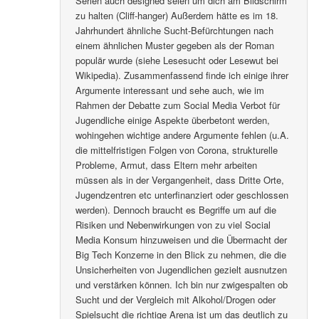
Serien auch designed seien um dich am Bildschirm
zu halten (Cliff-hanger) Außerdem hätte es im 18.
Jahrhundert ähnliche Sucht-Befürchtungen nach
einem ähnlichen Muster gegeben als der Roman
populär wurde (siehe Lesesucht oder Lesewut bei
Wikipedia). Zusammenfassend finde ich einige ihrer
Argumente interessant und sehe auch, wie im
Rahmen der Debatte zum Social Media Verbot für
Jugendliche einige Aspekte überbetont werden,
wohingehen wichtige andere Argumente fehlen (u.A.
die mittelfristigen Folgen von Corona, strukturelle
Probleme, Armut, dass Eltern mehr arbeiten
müssen als in der Vergangenheit, dass Dritte Orte,
Jugendzentren etc unterfinanziert oder geschlossen
werden). Dennoch braucht es Begriffe um auf die
Risiken und Nebenwirkungen von zu viel Social
Media Konsum hinzuweisen und die Übermacht der
Big Tech Konzerne in den Blick zu nehmen, die die
Unsicherheiten von Jugendlichen gezielt ausnutzen
und verstärken können. Ich bin nur zwigespalten ob
Sucht und der Vergleich mit Alkohol/Drogen oder
Spielsucht die richtige Arena ist um das deutlich zu