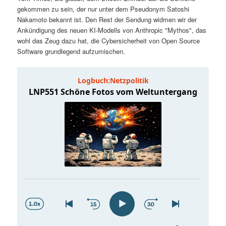
t
a
gekommen zu sein, der nur unter dem Pseudonym Satoshi
Nakamoto bekannt ist. Den Rest der Sendung widmen wir der
s
l
Ankündigung des neuen KI-Modells von Anthropic "Mythos", das
wohl das Zeug dazu hat, die Cybersicherheit von Open Source
p
t
Software grundlegend aufzumischen.
r
s
i
p
n
r
g
i
e
n
n
g
e
n