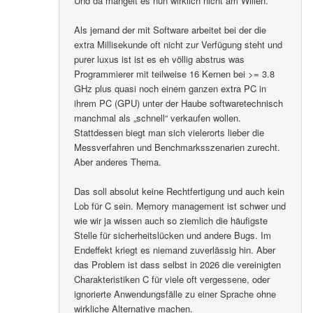
Und da mangelt es nun wirklich nicht am Willen.
Als jemand der mit Software arbeitet bei der die
extra Millisekunde oft nicht zur Verfügung steht und
purer luxus ist ist es eh völlig abstrus was
Programmierer mit teilweise 16 Kernen bei >= 3.8
GHz plus quasi noch einem ganzen extra PC in
ihrem PC (GPU) unter der Haube softwaretechnisch
manchmal als „schnell“ verkaufen wollen.
Stattdessen biegt man sich vielerorts lieber die
Messverfahren und Benchmarksszenarien zurecht.
Aber anderes Thema.
Das soll absolut keine Rechtfertigung und auch kein
Lob für C sein. Memory management ist schwer und
wie wir ja wissen auch so ziemlich die häufigste
Stelle für sicherheitslücken und andere Bugs. Im
Endeffekt kriegt es niemand zuverlässig hin. Aber
das Problem ist dass selbst in 2026 die vereinigten
Charakteristiken C für viele oft vergessene, oder
ignorierte Anwendungsfälle zu einer Sprache ohne
wirkliche Alternative machen.