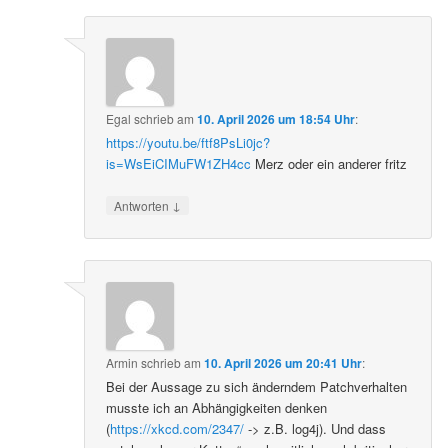
Egal
schrieb
am
10. April 2026 um 18:54 Uhr
:
https://youtu.be/ftf8PsLi0jc?
is=WsEiCIMuFW1ZH4cc
Merz oder ein anderer fritz
↓
Antworten
Armin
schrieb
am
10. April 2026 um 20:41 Uhr
:
Bei der Aussage zu sich änderndem Patchverhalten
musste ich an Abhängigkeiten denken
(
https://xkcd.com/2347/
-> z.B. log4j). Und dass