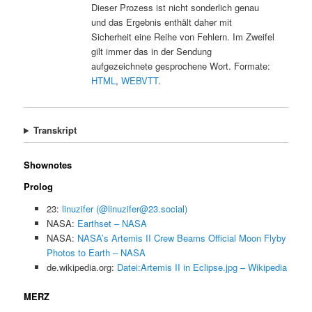
Dieser Prozess ist nicht sonderlich genau
und das Ergebnis enthält daher mit
Sicherheit eine Reihe von Fehlern. Im Zweifel
gilt immer das in der Sendung
aufgezeichnete gesprochene Wort. Formate:
HTML
,
WEBVTT
.
Transkript
Shownotes
Prolog
23:
linuzifer (@linuzifer@23.social)
NASA:
Earthset – NASA
NASA:
NASA’s Artemis II Crew Beams Official Moon Flyby
Photos to Earth – NASA
de.wikipedia.org:
Datei:Artemis II in Eclipse.jpg – Wikipedia
MERZ