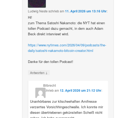
Ludwig Neste
schrieb
am
11. April 2026 um 13:16 Uhr
:
Hi!
zum Thema Satoshi Nakamoto: die NYT hat einen
tollen Podcast dazu gemacht, in dem auch Adam
Beck direkt interviewt wird.
https://www.nytimes.com/2026/04/09/podcasts/the-
daily/satoshi-nakamoto-bitcoin-creator.html
Danke für den tollen Podcast!
↓
Antworten
Bilbrecht
schrieb
am
12. April 2026 um 21:12 Uhr
:
Unanhörbares zur klischeehaften Amifresse
verzerrtes Vorsichhingeschwalle. Ich konnte mir
diesen übertriebenen gekünstelten Scheiß nicht
geben. Ich habs ausgemacht.