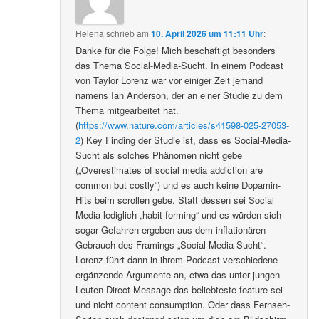
Helena
schrieb
am
10. April 2026 um 11:11 Uhr
:
Danke für die Folge! Mich beschäftigt besonders
das Thema Social-Media-Sucht. In einem Podcast
von Taylor Lorenz war vor einiger Zeit jemand
namens Ian Anderson, der an einer Studie zu dem
Thema mitgearbeitet hat.
(
https://www.nature.com/articles/s41598-025-27053-
2
) Key Finding der Studie ist, dass es Social-Media-
Sucht als solches Phänomen nicht gebe
(„Overestimates of social media addiction are
common but costly“) und es auch keine Dopamin-
Hits beim scrollen gebe. Statt dessen sei Social
Media lediglich „habit forming“ und es würden sich
sogar Gefahren ergeben aus dem inflationären
Gebrauch des Framings „Social Media Sucht“.
Lorenz führt dann in ihrem Podcast verschiedene
ergänzende Argumente an, etwa das unter jungen
Leuten Direct Message das beliebteste feature sei
und nicht content consumption. Oder dass Fernseh-