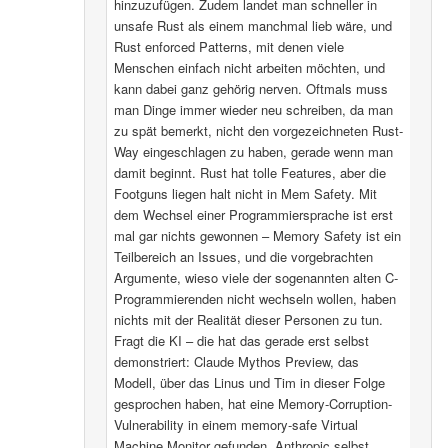
hinzuzufügen. Zudem landet man schneller in
unsafe Rust als einem manchmal lieb wäre, und
Rust enforced Patterns, mit denen viele
Menschen einfach nicht arbeiten möchten, und
kann dabei ganz gehörig nerven. Oftmals muss
man Dinge immer wieder neu schreiben, da man
zu spät bemerkt, nicht den vorgezeichneten Rust-
Way eingeschlagen zu haben, gerade wenn man
damit beginnt. Rust hat tolle Features, aber die
Footguns liegen halt nicht in Mem Safety. Mit
dem Wechsel einer Programmiersprache ist erst
mal gar nichts gewonnen – Memory Safety ist ein
Teilbereich an Issues, und die vorgebrachten
Argumente, wieso viele der sogenannten alten C-
Programmierenden nicht wechseln wollen, haben
nichts mit der Realität dieser Personen zu tun.
Fragt die KI – die hat das gerade erst selbst
demonstriert: Claude Mythos Preview, das
Modell, über das Linus und Tim in dieser Folge
gesprochen haben, hat eine Memory-Corruption-
Vulnerability in einem memory-safe Virtual
Machine Monitor gefunden. Anthropic selbst