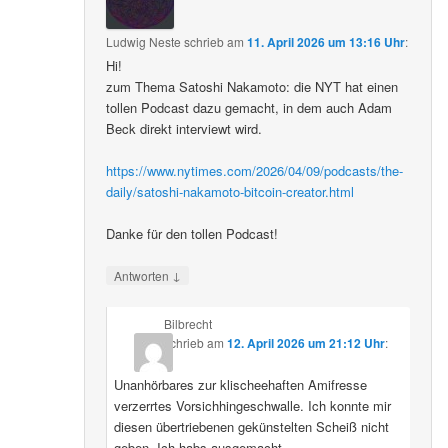
Ludwig Neste
schrieb
am
11. April 2026 um 13:16 Uhr
:
Hi!
zum Thema Satoshi Nakamoto: die NYT hat einen
tollen Podcast dazu gemacht, in dem auch Adam
Beck direkt interviewt wird.
https://www.nytimes.com/2026/04/09/podcasts/the-
daily/satoshi-nakamoto-bitcoin-creator.html
Danke für den tollen Podcast!
↓
Antworten
Bilbrecht
schrieb
am
12. April 2026 um 21:12 Uhr
:
Unanhörbares zur klischeehaften Amifresse
verzerrtes Vorsichhingeschwalle. Ich konnte mir
diesen übertriebenen gekünstelten Scheiß nicht
geben. Ich habs ausgemacht.