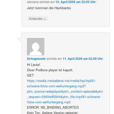
clemens
schrieb
am
10. April 2026 um 22:03 Uhr
:
Jetzt kommen die Hackbacks
↓
Antworten
Schugosonic
schrieb
am
11. April 2026 um 02:09 Uhr
:
Hi Leute!
Diser Podlove player ist kaputt.
GET
https://media.metaebene.me/media/lnp/lnp551-
schoene-fotos-vom-weltuntergang.mp3?
ptm_source=webplayer&ptm_context=episode&ptm
_request=03934dff2bf4&ptm_file=lnp551-schoene-
fotos-vom-weltuntergang.mp3
ERROR: NS_BINDING_ABORTED
Kein Ton. Aeltere Version getestet: