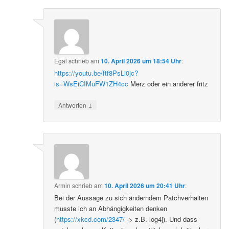
Egal
schrieb
am
10. April 2026 um 18:54 Uhr
:
https://youtu.be/ftf8PsLi0jc?
is=WsEiCIMuFW1ZH4cc
Merz oder ein anderer fritz
↓
Antworten
Armin
schrieb
am
10. April 2026 um 20:41 Uhr
:
Bei der Aussage zu sich änderndem Patchverhalten
musste ich an Abhängigkeiten denken
(
https://xkcd.com/2347/
-> z.B. log4j). Und dass