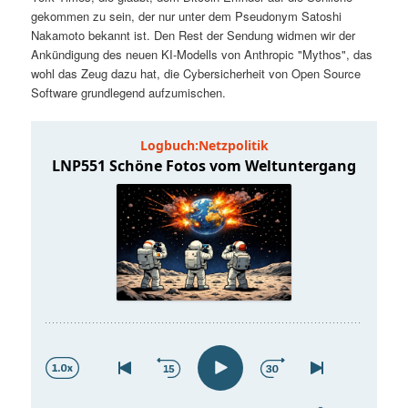
t
a
gekommen zu sein, der nur unter dem Pseudonym Satoshi
Nakamoto bekannt ist. Den Rest der Sendung widmen wir der
s
l
Ankündigung des neuen KI-Modells von Anthropic "Mythos", das
wohl das Zeug dazu hat, die Cybersicherheit von Open Source
p
t
Software grundlegend aufzumischen.
r
s
i
p
n
r
g
i
e
n
n
g
e
n