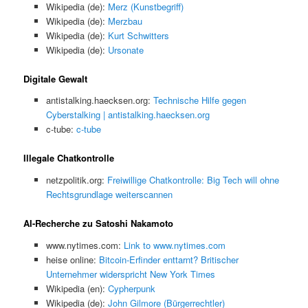
Wikipedia (de):
Merz (Kunstbegriff)
Wikipedia (de):
Merzbau
Wikipedia (de):
Kurt Schwitters
Wikipedia (de):
Ursonate
Digitale Gewalt
antistalking.haecksen.org:
Technische Hilfe gegen
Cyberstalking | antistalking.haecksen.org
c-tube:
c-tube
Illegale Chatkontrolle
netzpolitik.org:
Freiwillige Chatkontrolle: Big Tech will ohne
Rechtsgrundlage weiterscannen
AI-Recherche zu Satoshi Nakamoto
www.nytimes.com:
Link to www.nytimes.com
heise online:
Bitcoin-Erfinder enttarnt? Britischer
Unternehmer widerspricht New York Times
Wikipedia (en):
Cypherpunk
Wikipedia (de):
John Gilmore (Bürgerrechtler)