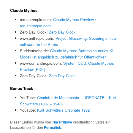
Claude Mythos
red.anthropic.com:
Claude Mythos Preview \
red.anthropic.com
Zero Day Clock:
Zero Day Clock
www.anthropic.com:
Project Glasswing: Securing critical
software for the AI era
Süddeutsche.de:
Claude Mythos: Anthropics neues KI-
Modell ist angeblich zu gefährlich für Öffentlichkeit
www-cdn.anthropic.com:
System Card: Claude Mythos
Preview [PDF]
Zero Day Clock:
Zero Day Clock
Bonus Track
YouTube:
Charlotte de Montcassin – URSONATE – Kurt
Schwitters (1887 – 1948)
YouTube:
Kurt Schwitters Ursonate 1932
Dieser Eintrag wurde von
Tim Pritlove
veröffentlicht. Setze ein
Lesezeichen für den
Permalink
.