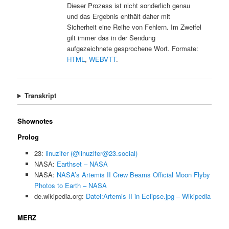
Dieser Prozess ist nicht sonderlich genau
und das Ergebnis enthält daher mit
Sicherheit eine Reihe von Fehlern. Im Zweifel
gilt immer das in der Sendung
aufgezeichnete gesprochene Wort. Formate:
HTML
,
WEBVTT
.
Transkript
Shownotes
Prolog
23:
linuzifer (@linuzifer@23.social)
NASA:
Earthset – NASA
NASA:
NASA’s Artemis II Crew Beams Official Moon Flyby
Photos to Earth – NASA
de.wikipedia.org:
Datei:Artemis II in Eclipse.jpg – Wikipedia
MERZ