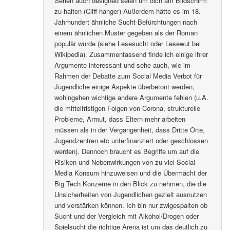
Serien auch designed seien um dich am Bildschirm
zu halten (Cliff-hanger) Außerdem hätte es im 18.
Jahrhundert ähnliche Sucht-Befürchtungen nach
einem ähnlichen Muster gegeben als der Roman
populär wurde (siehe Lesesucht oder Lesewut bei
Wikipedia). Zusammenfassend finde ich einige ihrer
Argumente interessant und sehe auch, wie im
Rahmen der Debatte zum Social Media Verbot für
Jugendliche einige Aspekte überbetont werden,
wohingehen wichtige andere Argumente fehlen (u.A.
die mittelfristigen Folgen von Corona, strukturelle
Probleme, Armut, dass Eltern mehr arbeiten
müssen als in der Vergangenheit, dass Dritte Orte,
Jugendzentren etc unterfinanziert oder geschlossen
werden). Dennoch braucht es Begriffe um auf die
Risiken und Nebenwirkungen von zu viel Social
Media Konsum hinzuweisen und die Übermacht der
Big Tech Konzerne in den Blick zu nehmen, die die
Unsicherheiten von Jugendlichen gezielt ausnutzen
und verstärken können. Ich bin nur zwigespalten ob
Sucht und der Vergleich mit Alkohol/Drogen oder
Spielsucht die richtige Arena ist um das deutlich zu