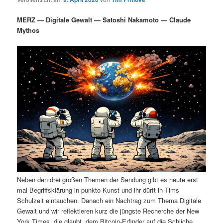
i
s
m
u
n
n
MERZ — Digitale Gewalt — Satoshi Nakamoto — Claude
g
a
Mythos
ä
n
e
v
n
i
r
d
g
a
e
ä
t
i
n
r
o
n
I
e
n
n
h
I
Neben den drei großen Themen der Sendung gibt es heute erst
a
n
mal Begriffsklärung in punkto Kunst und ihr dürft in Tims
Schulzeit eintauchen. Danach ein Nachtrag zum Thema Digitale
l
h
Gewalt und wir reflektieren kurz die jüngste Recherche der New
York Times, die glaubt, dem Bitcoin-Erfinder auf die Schliche