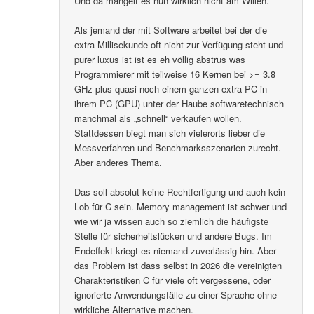
Und da mangelt es nun wirklich nicht am Willen.
Als jemand der mit Software arbeitet bei der die
extra Millisekunde oft nicht zur Verfügung steht und
purer luxus ist ist es eh völlig abstrus was
Programmierer mit teilweise 16 Kernen bei >= 3.8
GHz plus quasi noch einem ganzen extra PC in
ihrem PC (GPU) unter der Haube softwaretechnisch
manchmal als „schnell“ verkaufen wollen.
Stattdessen biegt man sich vielerorts lieber die
Messverfahren und Benchmarksszenarien zurecht.
Aber anderes Thema.
Das soll absolut keine Rechtfertigung und auch kein
Lob für C sein. Memory management ist schwer und
wie wir ja wissen auch so ziemlich die häufigste
Stelle für sicherheitslücken und andere Bugs. Im
Endeffekt kriegt es niemand zuverlässig hin. Aber
das Problem ist dass selbst in 2026 die vereinigten
Charakteristiken C für viele oft vergessene, oder
ignorierte Anwendungsfälle zu einer Sprache ohne
wirkliche Alternative machen.