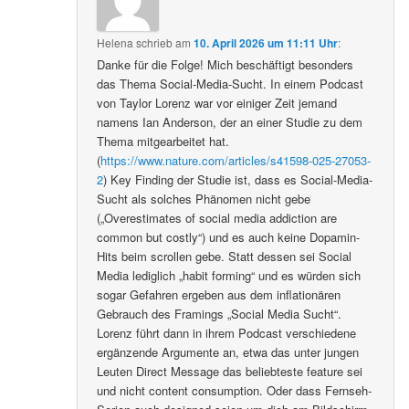
Helena
schrieb
am
10. April 2026 um 11:11 Uhr
:
Danke für die Folge! Mich beschäftigt besonders
das Thema Social-Media-Sucht. In einem Podcast
von Taylor Lorenz war vor einiger Zeit jemand
namens Ian Anderson, der an einer Studie zu dem
Thema mitgearbeitet hat.
(
https://www.nature.com/articles/s41598-025-27053-
2
) Key Finding der Studie ist, dass es Social-Media-
Sucht als solches Phänomen nicht gebe
(„Overestimates of social media addiction are
common but costly“) und es auch keine Dopamin-
Hits beim scrollen gebe. Statt dessen sei Social
Media lediglich „habit forming“ und es würden sich
sogar Gefahren ergeben aus dem inflationären
Gebrauch des Framings „Social Media Sucht“.
Lorenz führt dann in ihrem Podcast verschiedene
ergänzende Argumente an, etwa das unter jungen
Leuten Direct Message das beliebteste feature sei
und nicht content consumption. Oder dass Fernseh-