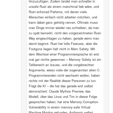
hinzuzufügen. Zudem landet man schneller in
unsafe Rust als einem manchmal lieb wäre, und
Rust enforced Patterns, mit denen viele
Menschen einfach nicht arbeiten möchten, und
kann dabei ganz gehörig nerven. Oftmals muss
man Dinge immer wieder neu schreiben, da man
zu spät bemerkt, nicht den vorgezeichneten Rust-
Way eingeschlagen zu haben, gerade wenn man
damit beginnt. Rust hat tolle Features, aber die
Footguns liegen halt nicht in Mem Safety. Mit
dem Wechsel einer Programmiersprache ist erst
mal gar nichts gewonnen – Memory Safety ist ein
Teilbereich an Issues, und die vorgebrachten
Argumente, wieso viele der sogenannten alten C-
Programmierenden nicht wechseln wollen, haben
nichts mit der Realität dieser Personen zu tun.
Fragt die KI – die hat das gerade erst selbst
demonstriert: Claude Mythos Preview, das
Modell, über das Linus und Tim in dieser Folge
gesprochen haben, hat eine Memory-Corruption-
Vulnerability in einem memory-safe Virtual
Machine Monitor gefunden. Anthropic selbst