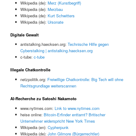
Wikipedia (de):
Merz (Kunstbegriff)
Wikipedia (de):
Merzbau
Wikipedia (de):
Kurt Schwitters
Wikipedia (de):
Ursonate
Digitale Gewalt
antistalking.haecksen.org:
Technische Hilfe gegen
Cyberstalking | antistalking.haecksen.org
c-tube:
c-tube
Illegale Chatkontrolle
netzpolitik.org:
Freiwillige Chatkontrolle: Big Tech will ohne
Rechtsgrundlage weiterscannen
AI-Recherche zu Satoshi Nakamoto
www.nytimes.com:
Link to www.nytimes.com
heise online:
Bitcoin-Erfinder enttarnt? Britischer
Unternehmer widerspricht New York Times
Wikipedia (en):
Cypherpunk
Wikipedia (de):
John Gilmore (Bürgerrechtler)