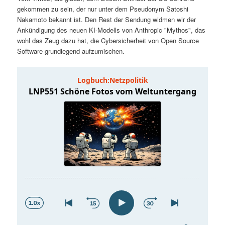
t
a
gekommen zu sein, der nur unter dem Pseudonym Satoshi
Nakamoto bekannt ist. Den Rest der Sendung widmen wir der
s
l
Ankündigung des neuen KI-Modells von Anthropic "Mythos", das
wohl das Zeug dazu hat, die Cybersicherheit von Open Source
p
t
Software grundlegend aufzumischen.
r
s
i
p
n
r
g
i
e
n
n
g
e
n