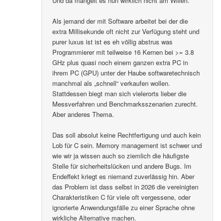
Und da mangelt es nun wirklich nicht am Willen.
Als jemand der mit Software arbeitet bei der die
extra Millisekunde oft nicht zur Verfügung steht und
purer luxus ist ist es eh völlig abstrus was
Programmierer mit teilweise 16 Kernen bei >= 3.8
GHz plus quasi noch einem ganzen extra PC in
ihrem PC (GPU) unter der Haube softwaretechnisch
manchmal als „schnell“ verkaufen wollen.
Stattdessen biegt man sich vielerorts lieber die
Messverfahren und Benchmarksszenarien zurecht.
Aber anderes Thema.
Das soll absolut keine Rechtfertigung und auch kein
Lob für C sein. Memory management ist schwer und
wie wir ja wissen auch so ziemlich die häufigste
Stelle für sicherheitslücken und andere Bugs. Im
Endeffekt kriegt es niemand zuverlässig hin. Aber
das Problem ist dass selbst in 2026 die vereinigten
Charakteristiken C für viele oft vergessene, oder
ignorierte Anwendungsfälle zu einer Sprache ohne
wirkliche Alternative machen.