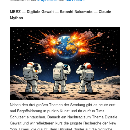
i
s
m
u
n
n
MERZ — Digitale Gewalt — Satoshi Nakamoto — Claude
g
a
Mythos
ä
n
e
v
n
i
r
d
g
a
e
ä
t
i
n
r
o
n
I
e
n
n
h
I
Neben den drei großen Themen der Sendung gibt es heute erst
a
n
mal Begriffsklärung in punkto Kunst und ihr dürft in Tims
Schulzeit eintauchen. Danach ein Nachtrag zum Thema Digitale
l
h
Gewalt und wir reflektieren kurz die jüngste Recherche der New
York Times, die glaubt, dem Bitcoin-Erfinder auf die Schliche