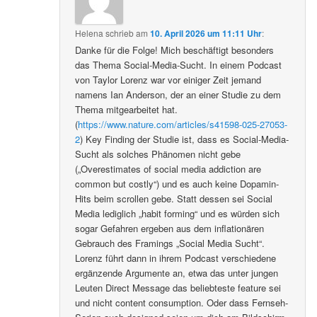
Helena
schrieb
am
10. April 2026 um 11:11 Uhr
:
Danke für die Folge! Mich beschäftigt besonders
das Thema Social-Media-Sucht. In einem Podcast
von Taylor Lorenz war vor einiger Zeit jemand
namens Ian Anderson, der an einer Studie zu dem
Thema mitgearbeitet hat.
(
https://www.nature.com/articles/s41598-025-27053-
2
) Key Finding der Studie ist, dass es Social-Media-
Sucht als solches Phänomen nicht gebe
(„Overestimates of social media addiction are
common but costly“) und es auch keine Dopamin-
Hits beim scrollen gebe. Statt dessen sei Social
Media lediglich „habit forming“ und es würden sich
sogar Gefahren ergeben aus dem inflationären
Gebrauch des Framings „Social Media Sucht“.
Lorenz führt dann in ihrem Podcast verschiedene
ergänzende Argumente an, etwa das unter jungen
Leuten Direct Message das beliebteste feature sei
und nicht content consumption. Oder dass Fernseh-