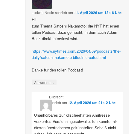
Ludwig Neste
schrieb
am
11. April 2026 um 13:16 Uhr
:
Hi!
zum Thema Satoshi Nakamoto: die NYT hat einen
tollen Podcast dazu gemacht, in dem auch Adam
Beck direkt interviewt wird.
https://www.nytimes.com/2026/04/09/podcasts/the-
daily/satoshi-nakamoto-bitcoin-creator.html
Danke für den tollen Podcast!
↓
Antworten
Bilbrecht
schrieb
am
12. April 2026 um 21:12 Uhr
:
Unanhörbares zur klischeehaften Amifresse
verzerrtes Vorsichhingeschwalle. Ich konnte mir
diesen übertriebenen gekünstelten Scheiß nicht
geben. Ich habs ausgemacht.