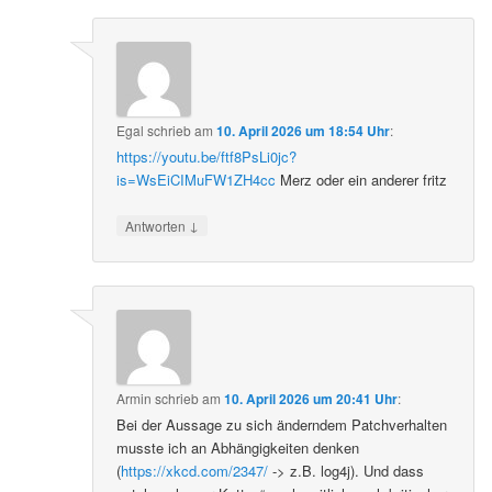
Egal
schrieb
am
10. April 2026 um 18:54 Uhr
:
https://youtu.be/ftf8PsLi0jc?
is=WsEiCIMuFW1ZH4cc
Merz oder ein anderer fritz
↓
Antworten
Armin
schrieb
am
10. April 2026 um 20:41 Uhr
:
Bei der Aussage zu sich änderndem Patchverhalten
musste ich an Abhängigkeiten denken
(
https://xkcd.com/2347/
-> z.B. log4j). Und dass