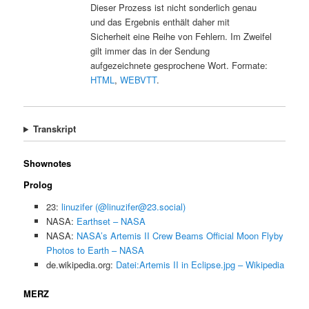
Dieser Prozess ist nicht sonderlich genau
und das Ergebnis enthält daher mit
Sicherheit eine Reihe von Fehlern. Im Zweifel
gilt immer das in der Sendung
aufgezeichnete gesprochene Wort. Formate:
HTML
,
WEBVTT
.
Transkript
Shownotes
Prolog
23:
linuzifer (@linuzifer@23.social)
NASA:
Earthset – NASA
NASA:
NASA’s Artemis II Crew Beams Official Moon Flyby
Photos to Earth – NASA
de.wikipedia.org:
Datei:Artemis II in Eclipse.jpg – Wikipedia
MERZ