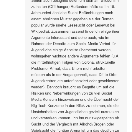
Serien auch designed seien um dich am Bildschirm
zu halten (Cliff-hanger) Außerdem hätte es im 18.
Jahrhundert ähnliche Sucht-Befürchtungen nach
einem ähnlichen Muster gegeben als der Roman
populär wurde (siehe Lesesucht oder Lesewut bei
Wikipedia). Zusammenfassend finde ich einige ihrer
Argumente interessant und sehe auch, wie im
Rahmen der Debatte zum Social Media Verbot für
Jugendliche einige Aspekte überbetont werden,
wohingehen wichtige andere Argumente fehlen (u.A.
die mittelfristigen Folgen von Corona, strukturelle
Probleme, Armut, dass Eltern mehr arbeiten
müssen als in der Vergangenheit, dass Dritte Orte,
Jugendzentren etc unterfinanziert oder geschlossen
werden). Dennoch braucht es Begriffe um auf die
Risiken und Nebenwirkungen von zu viel Social
Media Konsum hinzuweisen und die Übermacht der
Big Tech Konzerne in den Blick zu nehmen, die die
Unsicherheiten von Jugendlichen gezielt ausnutzen
und verstärken können. Ich bin nur zwigespalten ob
Sucht und der Vergleich mit Alkohol/Drogen oder
Spielsucht die richtige Arena ist um das deutlich zu