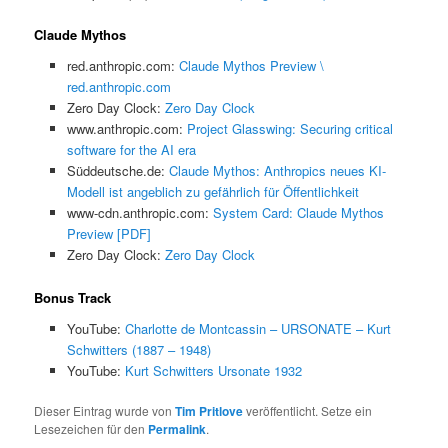
Claude Mythos
red.anthropic.com:
Claude Mythos Preview \
red.anthropic.com
Zero Day Clock:
Zero Day Clock
www.anthropic.com:
Project Glasswing: Securing critical
software for the AI era
Süddeutsche.de:
Claude Mythos: Anthropics neues KI-
Modell ist angeblich zu gefährlich für Öffentlichkeit
www-cdn.anthropic.com:
System Card: Claude Mythos
Preview [PDF]
Zero Day Clock:
Zero Day Clock
Bonus Track
YouTube:
Charlotte de Montcassin – URSONATE – Kurt
Schwitters (1887 – 1948)
YouTube:
Kurt Schwitters Ursonate 1932
Dieser Eintrag wurde von
Tim Pritlove
veröffentlicht. Setze ein
Lesezeichen für den
Permalink
.