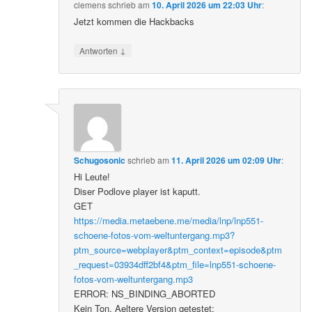
clemens
schrieb
am
10. April 2026 um 22:03 Uhr
:
Jetzt kommen die Hackbacks
↓
Antworten
Schugosonic
schrieb
am
11. April 2026 um 02:09 Uhr
:
Hi Leute!
Diser Podlove player ist kaputt.
GET
https://media.metaebene.me/media/lnp/lnp551-
schoene-fotos-vom-weltuntergang.mp3?
ptm_source=webplayer&ptm_context=episode&ptm
_request=03934dff2bf4&ptm_file=lnp551-schoene-
fotos-vom-weltuntergang.mp3
ERROR: NS_BINDING_ABORTED
Kein Ton. Aeltere Version getestet: