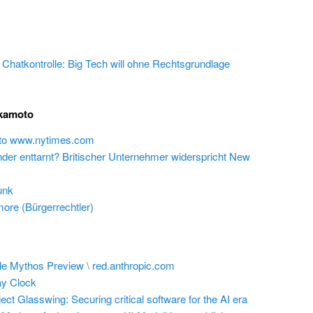
e Chatkontrolle: Big Tech will ohne Rechtsgrundlage
akamoto
 to www.nytimes.com
inder enttarnt? Britischer Unternehmer widerspricht New
unk
ore (Bürgerrechtler)
e Mythos Preview \ red.anthropic.com
y Clock
ect Glasswing: Securing critical software for the AI era