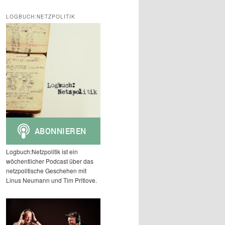
c
h
LOGBUCH:NETZPOLITIK
e
n
Logbuch:Netzpolitik ist ein
wöchentlicher Podcast über das
netzpolitische Geschehen mit
Linus Neumann und Tim Pritlove.