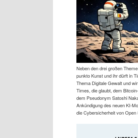
n
r
I
e
n
n
h
I
a
n
Neben den drei großen Themen 
punkto Kunst und ihr dürft in
l
h
Thema Digitale Gewalt und wir
Times, die glaubt, dem Bitcoin
t
a
dem Pseudonym Satoshi Nakam
Ankündigung des neuen KI-Mod
s
l
die Cybersicherheit von Open
p
t