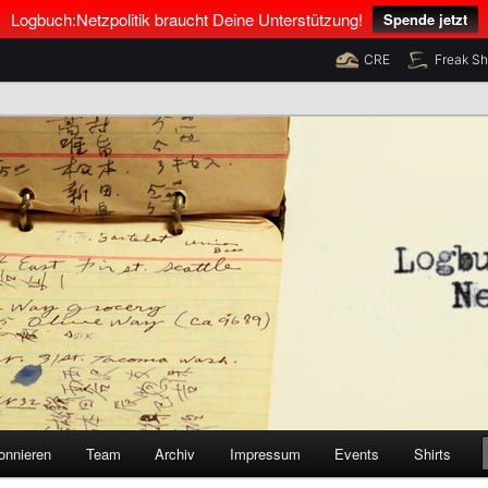
Logbuch:Netzpolitik braucht Deine Unterstützung!
Spende jetzt
CRE
Freak S
nus Neumann und Tim Pritlove
olitik
onnieren
Team
Archiv
Impressum
Events
Shirts