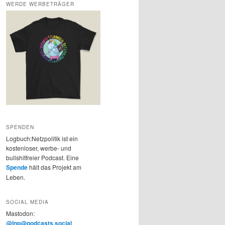
WERDE WERBETRÄGER
SPENDEN
Logbuch:Netzpolitik ist ein
kostenloser, werbe- und
bullshitfreier Podcast. Eine
Spende
hält das Projekt am
Leben.
SOCIAL MEDIA
Mastodon:
@lnp@podcasts.social