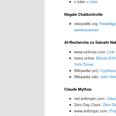
c-tube:
c-tube
Illegale Chatkontrolle
netzpolitik.org:
Freiwillig
weiterscannen
AI-Recherche zu Satoshi N
www.nytimes.com:
Link
heise online:
Bitcoin-Erf
York Times
Wikipedia (en):
Cypherp
Wikipedia (de):
John Gilm
Claude Mythos
red.anthropic.com:
Claud
Zero Day Clock:
Zero Da
www.anthropic.com:
Proj