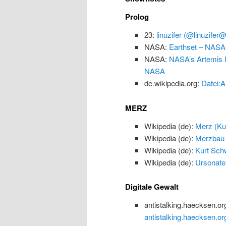
Prolog
23:
linuzifer (@linuzifer
NASA:
Earthset – NASA
NASA:
NASA’s Artemis I
NASA
de.wikipedia.org:
Datei:A
MERZ
Wikipedia (de):
Merz (Kun
Wikipedia (de):
Merzbau
Wikipedia (de):
Kurt Schw
Wikipedia (de):
Ursonate
Digitale Gewalt
antistalking.haecksen.or
antistalking.haecksen.or