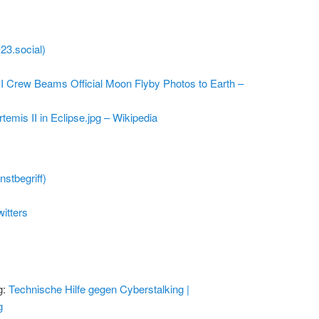
@23.social)
I Crew Beams Official Moon Flyby Photos to Earth –
rtemis II in Eclipse.jpg – Wikipedia
stbegriff)
itters
g:
Technische Hilfe gegen Cyberstalking |
g