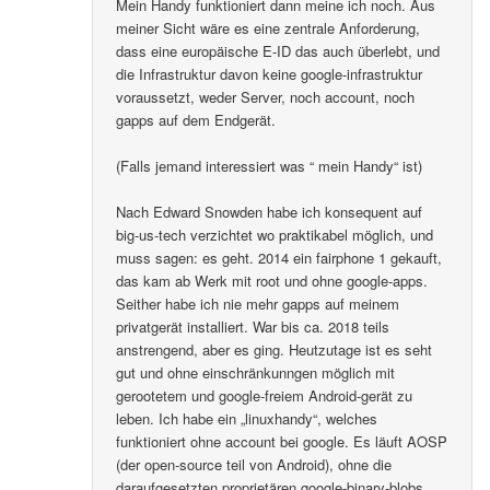
Mein Handy funktioniert dann meine ich noch. Aus
meiner Sicht wäre es eine zentrale Anforderung,
dass eine europäische E-ID das auch überlebt, und
die Infrastruktur davon keine google-infrastruktur
voraussetzt, weder Server, noch account, noch
gapps auf dem Endgerät.
(Falls jemand interessiert was “ mein Handy“ ist)
Nach Edward Snowden habe ich konsequent auf
big-us-tech verzichtet wo praktikabel möglich, und
muss sagen: es geht. 2014 ein fairphone 1 gekauft,
das kam ab Werk mit root und ohne google-apps.
Seither habe ich nie mehr gapps auf meinem
privatgerät installiert. War bis ca. 2018 teils
anstrengend, aber es ging. Heutzutage ist es seht
gut und ohne einschränkunngen möglich mit
gerootetem und google-freiem Android-gerät zu
leben. Ich habe ein „linuxhandy“, welches
funktioniert ohne account bei google. Es läuft AOSP
(der open-source teil von Android), ohne die
daraufgesetzten proprietären google-binary-blobs..