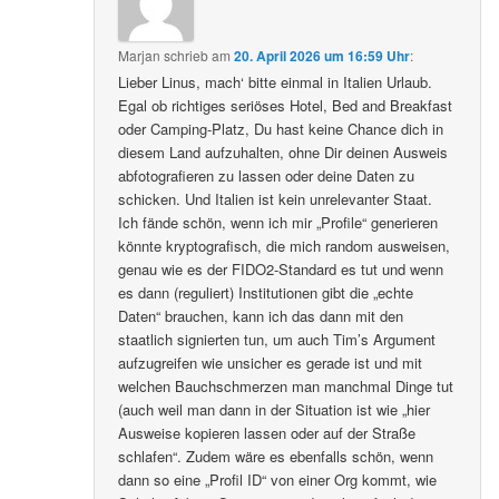
Marjan
schrieb
am
20. April 2026 um 16:59 Uhr
:
Lieber Linus, mach‘ bitte einmal in Italien Urlaub.
Egal ob richtiges seriöses Hotel, Bed and Breakfast
oder Camping-Platz, Du hast keine Chance dich in
diesem Land aufzuhalten, ohne Dir deinen Ausweis
abfotografieren zu lassen oder deine Daten zu
schicken. Und Italien ist kein unrelevanter Staat.
Ich fände schön, wenn ich mir „Profile“ generieren
könnte kryptografisch, die mich random ausweisen,
genau wie es der FIDO2-Standard es tut und wenn
es dann (reguliert) Institutionen gibt die „echte
Daten“ brauchen, kann ich das dann mit den
staatlich signierten tun, um auch Tim’s Argument
aufzugreifen wie unsicher es gerade ist und mit
welchen Bauchschmerzen man manchmal Dinge tut
(auch weil man dann in der Situation ist wie „hier
Ausweise kopieren lassen oder auf der Straße
schlafen“. Zudem wäre es ebenfalls schön, wenn
dann so eine „Profil ID“ von einer Org kommt, wie