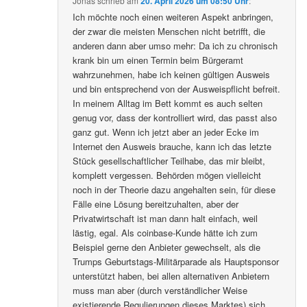
Jonas
schrieb
am
20. April 2026 um 08:50 Uhr
:
Ich möchte noch einen weiteren Aspekt anbringen,
der zwar die meisten Menschen nicht betrifft, die
anderen dann aber umso mehr: Da ich zu chronisch
krank bin um einen Termin beim Bürgeramt
wahrzunehmen, habe ich keinen gültigen Ausweis
und bin entsprechend von der Ausweispflicht befreit.
In meinem Alltag im Bett kommt es auch selten
genug vor, dass der kontrolliert wird, das passt also
ganz gut. Wenn ich jetzt aber an jeder Ecke im
Internet den Ausweis brauche, kann ich das letzte
Stück gesellschaftlicher Teilhabe, das mir bleibt,
komplett vergessen. Behörden mögen vielleicht
noch in der Theorie dazu angehalten sein, für diese
Fälle eine Lösung bereitzuhalten, aber der
Privatwirtschaft ist man dann halt einfach, weil
lästig, egal. Als coinbase-Kunde hätte ich zum
Beispiel gerne den Anbieter gewechselt, als die
Trumps Geburtstags-Militärparade als Hauptsponsor
unterstützt haben, bei allen alternativen Anbietern
muss man aber (durch verständlicher Weise
existierende Regulierungen dieses Marktes) sich