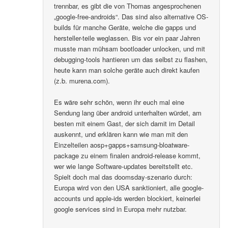
trennbar, es gibt die von Thomas angesprochenen
„google-free-androids“. Das sind also alternative OS-
builds für manche Geräte, welche die gapps und
hersteller-teile weglassen. Bis vor ein paar Jahren
musste man mühsam bootloader unlocken, und mit
debugging-tools hantieren um das selbst zu flashen,
heute kann man solche geräte auch direkt kaufen
(z.b. murena.com).
Es wäre sehr schön, wenn ihr euch mal eine
Sendung lang über android unterhalten würdet, am
besten mit einem Gast, der sich damit im Detail
auskennt, und erklären kann wie man mit den
Einzelteilen aosp+gapps+samsung-bloatware-
package zu einem finalen android-release kommt,
wer wie lange Software-updates bereitstellt etc.
Spielt doch mal das doomsday-szenario durch:
Europa wird von den USA sanktioniert, alle google-
accounts und apple-ids werden blockiert, keinerlei
google services sind in Europa mehr nutzbar.