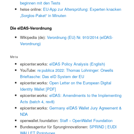
beginnen mit den Tests
heise online:
EU-App zur Altersprüfung: Experten knacken
„Sorglos-Paket“ in Minuten
Die eIDAS-Verordnung
Wikipedia (de):
Verordnung (EU) Nr. 910/2014 (eIDAS-
Verordnung)
Meta
epicenter.works:
eIDAS Policy Analysis (English)
YouTube:
re:publica 2022: Thomas Lohninger: Orwells
Brieftasche: Das eID System der EU
epicenter.works:
Open Letter on the European Digital
Identity Wallet [PDF]
epicenter.works:
eIDAS: Amendments to the Implementing
Acts (batch 4, rev8)
epicenter.works:
Germany eIDAS Wallet Jury Agreement &
NDA
openwallet.foundation:
Staff – OpenWallet Foundation
Bundesagentur für Sprunginnovationen:
SPRIND | EUDI
WALLET Prototypes