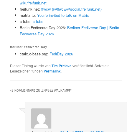
wiki.freifunk.net
freifunk.net:
ffwcw (@ffwcw@social.freifunk.net)
matrix.to:
You’re invited to talk on Matrix
c-tube:
c-tube
Berlin Fediverse Day 2026:
Berliner Fediverse Day | Berlin
Fediverse Day 2026
Berliner Fediverse Day
ctalx.c-base.org:
FediDay 2026
Dieser Eintrag wurde von
Tim Pritlove
veröffentlicht. Setze ein
Lesezeichen für den
Permalink
.
43 KOMMENTARE ZU „
LNP552 WALKAMPF
“