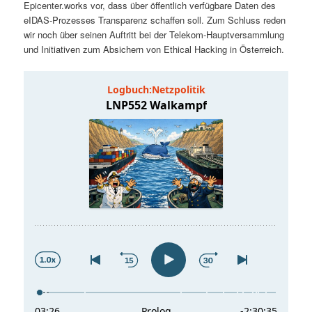
Epicenter.works vor, dass über öffentlich verfügbare Daten des
t
a
eIDAS-Prozesses Transparenz schaffen soll. Zum Schluss reden
wir noch über seinen Auftritt bei der Telekom-Hauptversammlung
s
l
und Initiativen zum Absichern von Ethical Hacking in Österreich.
p
t
r
s
i
p
n
r
g
i
e
n
n
g
e
n