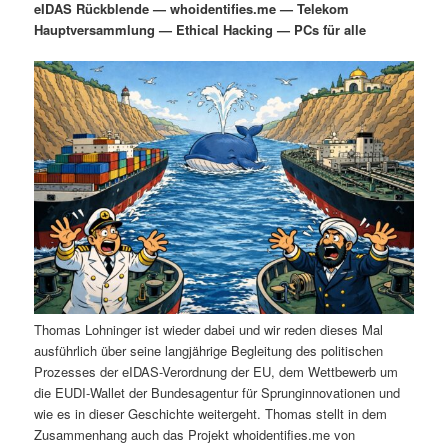
eIDAS Rückblende — whoidentifies.me — Telekom
i
s
Hauptversammlung — Ethical Hacking — PCs für alle
m
u
n
n
g
a
ä
n
e
v
n
i
r
d
g
a
e
ä
t
i
n
r
o
n
I
e
n
n
Thomas Lohninger ist wieder dabei und wir reden dieses Mal
h
I
ausführlich über seine langjährige Begleitung des politischen
Prozesses der eIDAS-Verordnung der EU, dem Wettbewerb um
a
n
die EUDI-Wallet der Bundesagentur für Sprunginnovationen und
wie es in dieser Geschichte weitergeht. Thomas stellt in dem
l
h
Zusammenhang auch das Projekt whoidentifies.me von