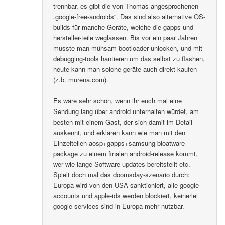
trennbar, es gibt die von Thomas angesprochenen
„google-free-androids“. Das sind also alternative OS-
builds für manche Geräte, welche die gapps und
hersteller-teile weglassen. Bis vor ein paar Jahren
musste man mühsam bootloader unlocken, und mit
debugging-tools hantieren um das selbst zu flashen,
heute kann man solche geräte auch direkt kaufen
(z.b. murena.com).
Es wäre sehr schön, wenn ihr euch mal eine
Sendung lang über android unterhalten würdet, am
besten mit einem Gast, der sich damit im Detail
auskennt, und erklären kann wie man mit den
Einzelteilen aosp+gapps+samsung-bloatware-
package zu einem finalen android-release kommt,
wer wie lange Software-updates bereitstellt etc.
Spielt doch mal das doomsday-szenario durch:
Europa wird von den USA sanktioniert, alle google-
accounts und apple-ids werden blockiert, keinerlei
google services sind in Europa mehr nutzbar.