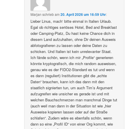
Marjan
schrieb
am
20. April 2026 um 16:59 Uhr
:
Lieber Linus, mach‘ bitte einmal in Italien Urlaub.
Egal ob richtiges seriöses Hotel, Bed and Breakfast
oder Camping-Platz, Du hast keine Chance dich in
diesem Land aufzuhalten, ohne Dir deinen Ausweis
abfotografieren zu lassen oder deine Daten zu
schicken. Und Italien ist kein unrelevanter Staat.
Ich fände schön, wenn ich mir „Profile“ generieren
könnte kryptografisch, die mich random ausweisen,
genau wie es der FIDO2-Standard es tut und wenn
es dann (reguliert) Institutionen gibt die „echte
Daten“ brauchen, kann ich das dann mit den
staatlich signierten tun, um auch Tim’s Argument
aufzugreifen wie unsicher es gerade ist und mit
welchen Bauchschmerzen man manchmal Dinge tut
(auch weil man dann in der Situation ist wie „hier
Ausweise kopieren lassen oder auf der Straße
schlafen“. Zudem wäre es ebenfalls schön, wenn
dann so eine „Profil ID“ von einer Org kommt, wie