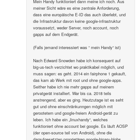
Mein Handy funktioniert dann meine ich noch. Aus
meiner Sicht wäre es eine zentrale Anforderung,
dass eine europäische E-ID das auch überlebt, und
die Infrastruktur davon keine google-infrastruktur
voraussetzt, weder Server, noch account, noch
gapps auf dem Endgerät.
(Falls jemand interessiert was “ mein Handy“ ist)
Nach Edward Snowden habe ich konsequent auf
big-us-tech verzichtet wo praktikabel möglich, und
muss sagen: es geht. 2014 ein fairphone 1 gekauft,
das kam ab Werk mit root und ohne google-apps.
Seither habe ich nie mehr gapps auf meinem
privatgerät installiert. War bis ca. 2018 teils
anstrengend, aber es ging. Heutzutage ist es seht
gut und ohne einschränkunngen möglich mit
gerootetem und google-freiem Android-gerät zu
leben. Ich habe ein „linuxhandy“, welches
funktioniert ohne account bei google. Es läuft AOSP
(der open-source teil von Android), ohne die
daraufgesetzten proprietären google-binary-blobs..