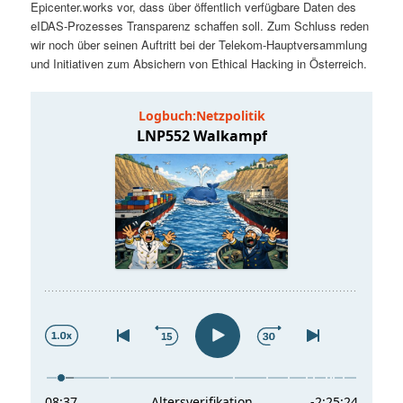
Epicenter.works vor, dass über öffentlich verfügbare Daten des
t
a
eIDAS-Prozesses Transparenz schaffen soll. Zum Schluss reden
wir noch über seinen Auftritt bei der Telekom-Hauptversammlung
s
l
und Initiativen zum Absichern von Ethical Hacking in Österreich.
p
t
r
s
i
p
n
r
g
i
e
n
n
g
e
n