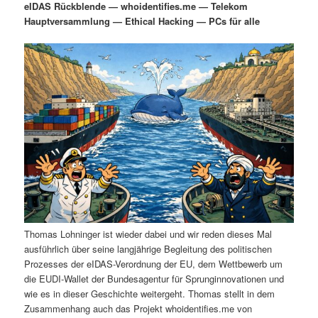
eIDAS Rückblende — whoidentifies.me — Telekom
i
s
Hauptversammlung — Ethical Hacking — PCs für alle
m
u
n
n
g
a
ä
n
e
v
n
i
r
d
g
a
e
ä
t
i
n
r
o
n
I
e
n
n
Thomas Lohninger ist wieder dabei und wir reden dieses Mal
h
I
ausführlich über seine langjährige Begleitung des politischen
Prozesses der eIDAS-Verordnung der EU, dem Wettbewerb um
a
n
die EUDI-Wallet der Bundesagentur für Sprunginnovationen und
wie es in dieser Geschichte weitergeht. Thomas stellt in dem
l
h
Zusammenhang auch das Projekt whoidentifies.me von