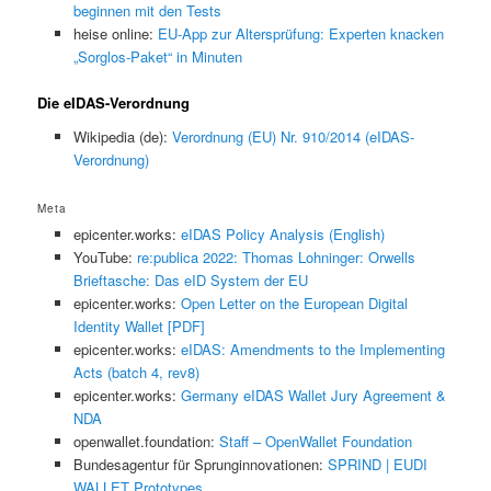
beginnen mit den Tests
heise online:
EU-App zur Altersprüfung: Experten knacken
„Sorglos-Paket“ in Minuten
Die eIDAS-Verordnung
Wikipedia (de):
Verordnung (EU) Nr. 910/2014 (eIDAS-
Verordnung)
Meta
epicenter.works:
eIDAS Policy Analysis (English)
YouTube:
re:publica 2022: Thomas Lohninger: Orwells
Brieftasche: Das eID System der EU
epicenter.works:
Open Letter on the European Digital
Identity Wallet [PDF]
epicenter.works:
eIDAS: Amendments to the Implementing
Acts (batch 4, rev8)
epicenter.works:
Germany eIDAS Wallet Jury Agreement &
NDA
openwallet.foundation:
Staff – OpenWallet Foundation
Bundesagentur für Sprunginnovationen:
SPRIND | EUDI
WALLET Prototypes