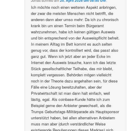
Jonas
schrieb
am
20. April 2026 um 08:50 Uhr
:
Ich möchte noch einen weiteren Aspekt anbringen,
der zwar die meisten Menschen nicht betrifft, die
anderen dann aber umso mehr: Da ich zu chronisch
krank bin um einen Termin beim Bürgeramt
wahrzunehmen, habe ich keinen gültigen Ausweis
und bin entsprechend von der Ausweispflicht befreit.
In meinem Alltag im Bett kommt es auch selten
genug vor, dass der kontrolliert wird, das passt also
ganz gut. Wenn ich jetzt aber an jeder Ecke im
Internet den Ausweis brauche, kann ich das letzte
Stück gesellschaftlicher Teilhabe, das mir bleibt,
komplett vergessen. Behörden mögen vielleicht
noch in der Theorie dazu angehalten sein, für diese
Fälle eine Lösung bereitzuhalten, aber der
Privatwirtschaft ist man dann halt einfach, weil
lästig, egal. Als coinbase-Kunde hätte ich zum
Beispiel gerne den Anbieter gewechselt, als die
Trumps Geburtstags-Militärparade als Hauptsponsor
unterstützt haben, bei allen alternativen Anbietern
muss man aber (durch verständlicher Weise
existierende Regulierungen dieses Marktes) sich