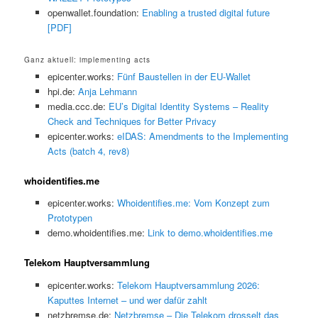
openwallet.foundation:
Enabling a trusted digital future
[PDF]
Ganz aktuell: implementing acts
epicenter.works:
Fünf Baustellen in der EU-Wallet
hpi.de:
Anja Lehmann
media.ccc.de:
EU’s Digital Identity Systems – Reality
Check and Techniques for Better Privacy
epicenter.works:
eIDAS: Amendments to the Implementing
Acts (batch 4, rev8)
whoidentifies.me
epicenter.works:
Whoidentifies.me: Vom Konzept zum
Prototypen
demo.whoidentifies.me:
Link to demo.whoidentifies.me
Telekom Hauptversammlung
epicenter.works:
Telekom Hauptversammlung 2026:
Kaputtes Internet – und wer dafür zahlt
netzbremse.de:
Netzbremse – Die Telekom drosselt das