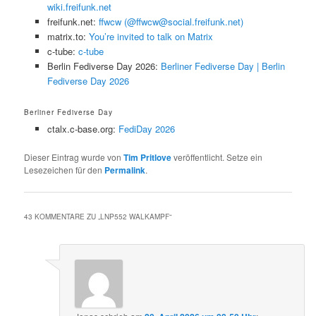
wiki.freifunk.net
freifunk.net:
ffwcw (@ffwcw@social.freifunk.net)
matrix.to:
You’re invited to talk on Matrix
c-tube:
c-tube
Berlin Fediverse Day 2026:
Berliner Fediverse Day | Berlin
Fediverse Day 2026
Berliner Fediverse Day
ctalx.c-base.org:
FediDay 2026
Dieser Eintrag wurde von
Tim Pritlove
veröffentlicht. Setze ein
Lesezeichen für den
Permalink
.
43 KOMMENTARE ZU „
LNP552 WALKAMPF
“