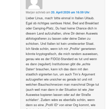
Marjan
schrieb
am
20. April 2026 um 16:59 Uhr
:
Lieber Linus, mach‘ bitte einmal in Italien Urlaub.
Egal ob richtiges seriöses Hotel, Bed and Breakfast
oder Camping-Platz, Du hast keine Chance dich in
diesem Land aufzuhalten, ohne Dir deinen Ausweis
abfotografieren zu lassen oder deine Daten zu
schicken. Und Italien ist kein unrelevanter Staat.
Ich fände schön, wenn ich mir „Profile“ generieren
könnte kryptografisch, die mich random ausweisen,
genau wie es der FIDO2-Standard es tut und wenn
es dann (reguliert) Institutionen gibt die „echte
Daten“ brauchen, kann ich das dann mit den
staatlich signierten tun, um auch Tim’s Argument
aufzugreifen wie unsicher es gerade ist und mit
welchen Bauchschmerzen man manchmal Dinge tut
(auch weil man dann in der Situation ist wie „hier
Ausweise kopieren lassen oder auf der Straße
schlafen“. Zudem wäre es ebenfalls schön, wenn
dann so eine „Profil ID“ von einer Org kommt, wie