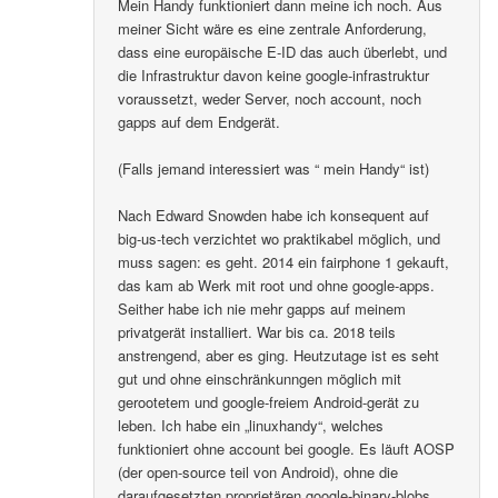
Mein Handy funktioniert dann meine ich noch. Aus
meiner Sicht wäre es eine zentrale Anforderung,
dass eine europäische E-ID das auch überlebt, und
die Infrastruktur davon keine google-infrastruktur
voraussetzt, weder Server, noch account, noch
gapps auf dem Endgerät.
(Falls jemand interessiert was “ mein Handy“ ist)
Nach Edward Snowden habe ich konsequent auf
big-us-tech verzichtet wo praktikabel möglich, und
muss sagen: es geht. 2014 ein fairphone 1 gekauft,
das kam ab Werk mit root und ohne google-apps.
Seither habe ich nie mehr gapps auf meinem
privatgerät installiert. War bis ca. 2018 teils
anstrengend, aber es ging. Heutzutage ist es seht
gut und ohne einschränkunngen möglich mit
gerootetem und google-freiem Android-gerät zu
leben. Ich habe ein „linuxhandy“, welches
funktioniert ohne account bei google. Es läuft AOSP
(der open-source teil von Android), ohne die
daraufgesetzten proprietären google-binary-blobs..