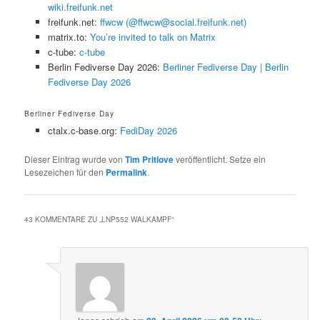
wiki.freifunk.net
freifunk.net:
ffwcw (@ffwcw@social.freifunk.net)
matrix.to:
You’re invited to talk on Matrix
c-tube:
c-tube
Berlin Fediverse Day 2026:
Berliner Fediverse Day | Berlin
Fediverse Day 2026
Berliner Fediverse Day
ctalx.c-base.org:
FediDay 2026
Dieser Eintrag wurde von
Tim Pritlove
veröffentlicht. Setze ein
Lesezeichen für den
Permalink
.
43 KOMMENTARE ZU „
LNP552 WALKAMPF
“