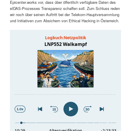
Epicenter.works vor, dass über öffentlich verfügbare Daten des
t
a
eIDAS-Prozesses Transparenz schaffen soll. Zum Schluss reden
wir noch über seinen Auftritt bei der Telekom-Hauptversammlung
s
l
und Initiativen zum Absichern von Ethical Hacking in Österreich.
p
t
r
s
i
p
n
r
g
i
e
n
n
g
e
n