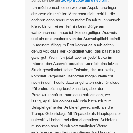
Jonas
schrieb
am
20. April 2026 um 08:50 Uhr
:
Ich möchte noch einen weiteren Aspekt anbringen,
der zwar die meisten Menschen nicht betrifft, die
anderen dann aber umso mehr: Da ich zu chronisch
krank bin um einen Termin beim Bürgeramt
wahrzunehmen, habe ich keinen gültigen Ausweis
und bin entsprechend von der Ausweispflicht befreit.
In meinem Alltag im Bett kommt es auch selten
genug vor, dass der kontrolliert wird, das passt also
ganz gut. Wenn ich jetzt aber an jeder Ecke im
Internet den Ausweis brauche, kann ich das letzte
Stück gesellschaftlicher Teilhabe, das mir bleibt,
komplett vergessen. Behörden mögen vielleicht
noch in der Theorie dazu angehalten sein, für diese
Fälle eine Lösung bereitzuhalten, aber der
Privatwirtschaft ist man dann halt einfach, weil
lästig, egal. Als coinbase-Kunde hätte ich zum
Beispiel gerne den Anbieter gewechselt, als die
Trumps Geburtstags-Militärparade als Hauptsponsor
unterstützt haben, bei allen alternativen Anbietern
muss man aber (durch verständlicher Weise
existierende Regulierungen dieses Marktes) sich