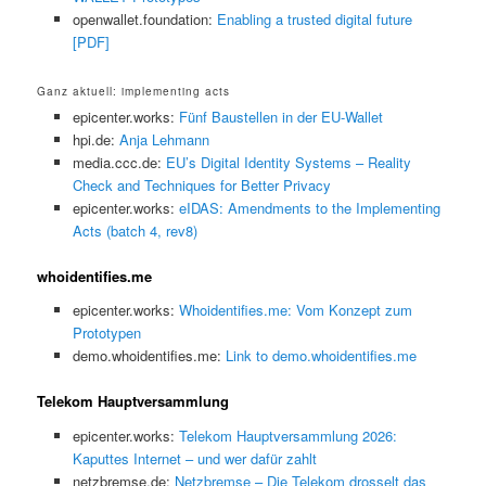
openwallet.foundation:
Enabling a trusted digital future
[PDF]
Ganz aktuell: implementing acts
epicenter.works:
Fünf Baustellen in der EU-Wallet
hpi.de:
Anja Lehmann
media.ccc.de:
EU’s Digital Identity Systems – Reality
Check and Techniques for Better Privacy
epicenter.works:
eIDAS: Amendments to the Implementing
Acts (batch 4, rev8)
whoidentifies.me
epicenter.works:
Whoidentifies.me: Vom Konzept zum
Prototypen
demo.whoidentifies.me:
Link to demo.whoidentifies.me
Telekom Hauptversammlung
epicenter.works:
Telekom Hauptversammlung 2026:
Kaputtes Internet – und wer dafür zahlt
netzbremse.de:
Netzbremse – Die Telekom drosselt das