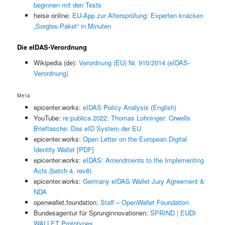
beginnen mit den Tests
heise online:
EU-App zur Altersprüfung: Experten knacken
„Sorglos-Paket“ in Minuten
Die eIDAS-Verordnung
Wikipedia (de):
Verordnung (EU) Nr. 910/2014 (eIDAS-
Verordnung)
Meta
epicenter.works:
eIDAS Policy Analysis (English)
YouTube:
re:publica 2022: Thomas Lohninger: Orwells
Brieftasche: Das eID System der EU
epicenter.works:
Open Letter on the European Digital
Identity Wallet [PDF]
epicenter.works:
eIDAS: Amendments to the Implementing
Acts (batch 4, rev8)
epicenter.works:
Germany eIDAS Wallet Jury Agreement &
NDA
openwallet.foundation:
Staff – OpenWallet Foundation
Bundesagentur für Sprunginnovationen:
SPRIND | EUDI
WALLET Prototypes