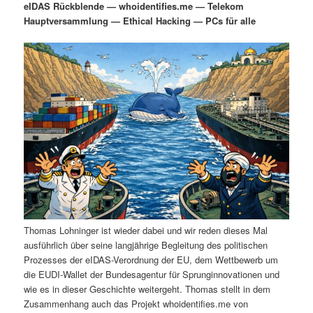
eIDAS Rückblende — whoidentifies.me — Telekom
i
s
Hauptversammlung — Ethical Hacking — PCs für alle
m
u
n
n
g
a
ä
n
e
v
n
i
r
d
g
a
e
ä
t
i
n
r
o
n
I
e
n
n
Thomas Lohninger ist wieder dabei und wir reden dieses Mal
h
I
ausführlich über seine langjährige Begleitung des politischen
Prozesses der eIDAS-Verordnung der EU, dem Wettbewerb um
a
n
die EUDI-Wallet der Bundesagentur für Sprunginnovationen und
wie es in dieser Geschichte weitergeht. Thomas stellt in dem
l
h
Zusammenhang auch das Projekt whoidentifies.me von