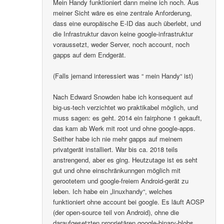
Mein Handy funktioniert dann meine ich noch. Aus
meiner Sicht wäre es eine zentrale Anforderung,
dass eine europäische E-ID das auch überlebt, und
die Infrastruktur davon keine google-infrastruktur
voraussetzt, weder Server, noch account, noch
gapps auf dem Endgerät.
(Falls jemand interessiert was “ mein Handy“ ist)
Nach Edward Snowden habe ich konsequent auf
big-us-tech verzichtet wo praktikabel möglich, und
muss sagen: es geht. 2014 ein fairphone 1 gekauft,
das kam ab Werk mit root und ohne google-apps.
Seither habe ich nie mehr gapps auf meinem
privatgerät installiert. War bis ca. 2018 teils
anstrengend, aber es ging. Heutzutage ist es seht
gut und ohne einschränkunngen möglich mit
gerootetem und google-freiem Android-gerät zu
leben. Ich habe ein „linuxhandy“, welches
funktioniert ohne account bei google. Es läuft AOSP
(der open-source teil von Android), ohne die
daraufgesetzten proprietären google-binary-blobs..