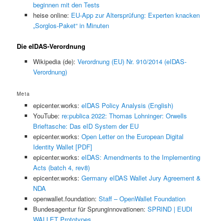
beginnen mit den Tests
heise online:
EU-App zur Altersprüfung: Experten knacken
„Sorglos-Paket“ in Minuten
Die eIDAS-Verordnung
Wikipedia (de):
Verordnung (EU) Nr. 910/2014 (eIDAS-
Verordnung)
Meta
epicenter.works:
eIDAS Policy Analysis (English)
YouTube:
re:publica 2022: Thomas Lohninger: Orwells
Brieftasche: Das eID System der EU
epicenter.works:
Open Letter on the European Digital
Identity Wallet [PDF]
epicenter.works:
eIDAS: Amendments to the Implementing
Acts (batch 4, rev8)
epicenter.works:
Germany eIDAS Wallet Jury Agreement &
NDA
openwallet.foundation:
Staff – OpenWallet Foundation
Bundesagentur für Sprunginnovationen:
SPRIND | EUDI
WALLET Prototypes