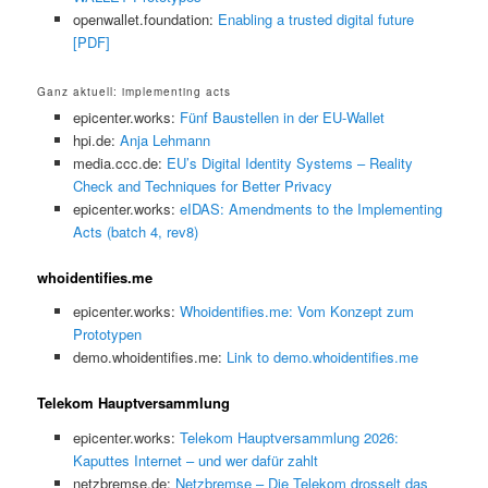
openwallet.foundation:
Enabling a trusted digital future
[PDF]
Ganz aktuell: implementing acts
epicenter.works:
Fünf Baustellen in der EU-Wallet
hpi.de:
Anja Lehmann
media.ccc.de:
EU’s Digital Identity Systems – Reality
Check and Techniques for Better Privacy
epicenter.works:
eIDAS: Amendments to the Implementing
Acts (batch 4, rev8)
whoidentifies.me
epicenter.works:
Whoidentifies.me: Vom Konzept zum
Prototypen
demo.whoidentifies.me:
Link to demo.whoidentifies.me
Telekom Hauptversammlung
epicenter.works:
Telekom Hauptversammlung 2026:
Kaputtes Internet – und wer dafür zahlt
netzbremse.de:
Netzbremse – Die Telekom drosselt das