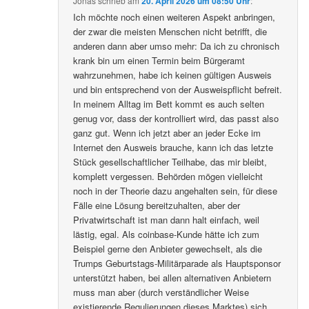
Jonas
schrieb
am
20. April 2026 um 08:50 Uhr
:
Ich möchte noch einen weiteren Aspekt anbringen,
der zwar die meisten Menschen nicht betrifft, die
anderen dann aber umso mehr: Da ich zu chronisch
krank bin um einen Termin beim Bürgeramt
wahrzunehmen, habe ich keinen gültigen Ausweis
und bin entsprechend von der Ausweispflicht befreit.
In meinem Alltag im Bett kommt es auch selten
genug vor, dass der kontrolliert wird, das passt also
ganz gut. Wenn ich jetzt aber an jeder Ecke im
Internet den Ausweis brauche, kann ich das letzte
Stück gesellschaftlicher Teilhabe, das mir bleibt,
komplett vergessen. Behörden mögen vielleicht
noch in der Theorie dazu angehalten sein, für diese
Fälle eine Lösung bereitzuhalten, aber der
Privatwirtschaft ist man dann halt einfach, weil
lästig, egal. Als coinbase-Kunde hätte ich zum
Beispiel gerne den Anbieter gewechselt, als die
Trumps Geburtstags-Militärparade als Hauptsponsor
unterstützt haben, bei allen alternativen Anbietern
muss man aber (durch verständlicher Weise
existierende Regulierungen dieses Marktes) sich