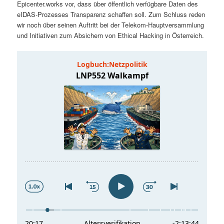
Epicenter.works vor, dass über öffentlich verfügbare Daten des
t
a
eIDAS-Prozesses Transparenz schaffen soll. Zum Schluss reden
wir noch über seinen Auftritt bei der Telekom-Hauptversammlung
s
l
und Initiativen zum Absichern von Ethical Hacking in Österreich.
p
t
r
s
i
p
n
r
g
i
e
n
n
g
e
n