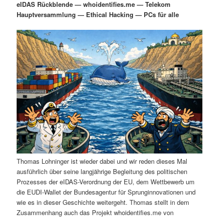
eIDAS Rückblende — whoidentifies.me — Telekom
i
s
Hauptversammlung — Ethical Hacking — PCs für alle
m
u
n
n
g
a
ä
n
e
v
n
i
r
d
g
a
e
ä
t
i
n
r
o
n
I
e
n
n
Thomas Lohninger ist wieder dabei und wir reden dieses Mal
h
I
ausführlich über seine langjährige Begleitung des politischen
Prozesses der eIDAS-Verordnung der EU, dem Wettbewerb um
a
n
die EUDI-Wallet der Bundesagentur für Sprunginnovationen und
wie es in dieser Geschichte weitergeht. Thomas stellt in dem
l
h
Zusammenhang auch das Projekt whoidentifies.me von