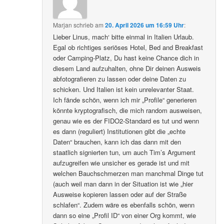
Marjan
schrieb
am
20. April 2026 um 16:59 Uhr
:
Lieber Linus, mach‘ bitte einmal in Italien Urlaub.
Egal ob richtiges seriöses Hotel, Bed and Breakfast
oder Camping-Platz, Du hast keine Chance dich in
diesem Land aufzuhalten, ohne Dir deinen Ausweis
abfotografieren zu lassen oder deine Daten zu
schicken. Und Italien ist kein unrelevanter Staat.
Ich fände schön, wenn ich mir „Profile“ generieren
könnte kryptografisch, die mich random ausweisen,
genau wie es der FIDO2-Standard es tut und wenn
es dann (reguliert) Institutionen gibt die „echte
Daten“ brauchen, kann ich das dann mit den
staatlich signierten tun, um auch Tim’s Argument
aufzugreifen wie unsicher es gerade ist und mit
welchen Bauchschmerzen man manchmal Dinge tut
(auch weil man dann in der Situation ist wie „hier
Ausweise kopieren lassen oder auf der Straße
schlafen“. Zudem wäre es ebenfalls schön, wenn
dann so eine „Profil ID“ von einer Org kommt, wie