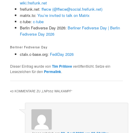
wiki.freifunk.net
freifunk.net:
ffwcw (@ffwcw@social.freifunk.net)
matrix.to:
You’re invited to talk on Matrix
c-tube:
c-tube
Berlin Fediverse Day 2026:
Berliner Fediverse Day | Berlin
Fediverse Day 2026
Berliner Fediverse Day
ctalx.c-base.org:
FediDay 2026
Dieser Eintrag wurde von
Tim Pritlove
veröffentlicht. Setze ein
Lesezeichen für den
Permalink
.
43 KOMMENTARE ZU „
LNP552 WALKAMPF
“