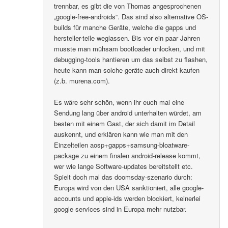
trennbar, es gibt die von Thomas angesprochenen
„google-free-androids“. Das sind also alternative OS-
builds für manche Geräte, welche die gapps und
hersteller-teile weglassen. Bis vor ein paar Jahren
musste man mühsam bootloader unlocken, und mit
debugging-tools hantieren um das selbst zu flashen,
heute kann man solche geräte auch direkt kaufen
(z.b. murena.com).
Es wäre sehr schön, wenn ihr euch mal eine
Sendung lang über android unterhalten würdet, am
besten mit einem Gast, der sich damit im Detail
auskennt, und erklären kann wie man mit den
Einzelteilen aosp+gapps+samsung-bloatware-
package zu einem finalen android-release kommt,
wer wie lange Software-updates bereitstellt etc.
Spielt doch mal das doomsday-szenario durch:
Europa wird von den USA sanktioniert, alle google-
accounts und apple-ids werden blockiert, keinerlei
google services sind in Europa mehr nutzbar.