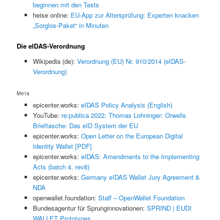
beginnen mit den Tests
heise online:
EU-App zur Altersprüfung: Experten knacken
„Sorglos-Paket“ in Minuten
Die eIDAS-Verordnung
Wikipedia (de):
Verordnung (EU) Nr. 910/2014 (eIDAS-
Verordnung)
Meta
epicenter.works:
eIDAS Policy Analysis (English)
YouTube:
re:publica 2022: Thomas Lohninger: Orwells
Brieftasche: Das eID System der EU
epicenter.works:
Open Letter on the European Digital
Identity Wallet [PDF]
epicenter.works:
eIDAS: Amendments to the Implementing
Acts (batch 4, rev8)
epicenter.works:
Germany eIDAS Wallet Jury Agreement &
NDA
openwallet.foundation:
Staff – OpenWallet Foundation
Bundesagentur für Sprunginnovationen:
SPRIND | EUDI
WALLET Prototypes