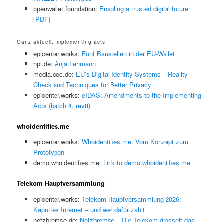
openwallet.foundation:
Enabling a trusted digital future
[PDF]
Ganz aktuell: implementing acts
epicenter.works:
Fünf Baustellen in der EU-Wallet
hpi.de:
Anja Lehmann
media.ccc.de:
EU’s Digital Identity Systems – Reality
Check and Techniques for Better Privacy
epicenter.works:
eIDAS: Amendments to the Implementing
Acts (batch 4, rev8)
whoidentifies.me
epicenter.works:
Whoidentifies.me: Vom Konzept zum
Prototypen
demo.whoidentifies.me:
Link to demo.whoidentifies.me
Telekom Hauptversammlung
epicenter.works:
Telekom Hauptversammlung 2026:
Kaputtes Internet – und wer dafür zahlt
netzbremse.de:
Netzbremse – Die Telekom drosselt das