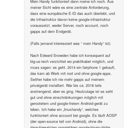
Mein Handy funktioniert dann meine ich noch. Aus
meiner Sicht wäre es eine zentrale Anforderung,
dass eine europäische E-ID das auch überlebt, und
die Infrastruktur davon keine google-infrastruktur
voraussetzt, weder Server, noch account, noch
gapps auf dem Endgerät.
(Falls jemand interessiert was “ mein Handy“ ist)
Nach Edward Snowden habe ich konsequent auf
big-us-tech verzichtet wo praktikabel möglich, und
muss sagen: es geht. 2014 ein fairphone 1 gekauft,
das kam ab Werk mit root und ohne google-apps.
Seither habe ich nie mehr gapps auf meinem
privatgerät installiert. War bis ca. 2018 teils
anstrengend, aber es ging. Heutzutage ist es seht
gut und ohne einschränkunngen möglich mit
gerootetem und google-freiem Android-gerät zu
leben. Ich habe ein „linuxhandy“, welches
funktioniert ohne account bei google. Es läuft AOSP
(der open-source teil von Android), ohne die
daraufgesetzten proprietären google-binary-blobs..