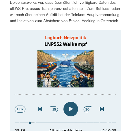
Epicenter.works vor, dass über öffentlich verfügbare Daten des
t
a
eIDAS-Prozesses Transparenz schaffen soll. Zum Schluss reden
wir noch über seinen Auftritt bei der Telekom-Hauptversammlung
s
l
und Initiativen zum Absichern von Ethical Hacking in Österreich.
p
t
r
s
i
p
n
r
g
i
e
n
n
g
e
n