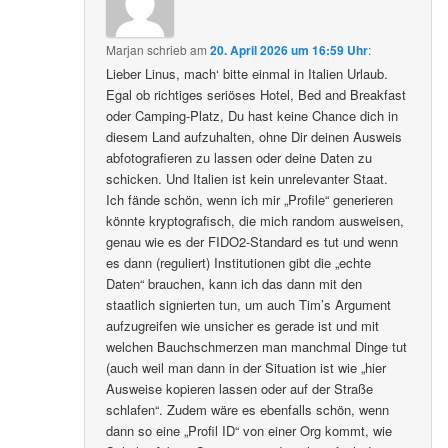
Marjan
schrieb
am
20. April 2026 um 16:59 Uhr
:
Lieber Linus, mach‘ bitte einmal in Italien Urlaub.
Egal ob richtiges seriöses Hotel, Bed and Breakfast
oder Camping-Platz, Du hast keine Chance dich in
diesem Land aufzuhalten, ohne Dir deinen Ausweis
abfotografieren zu lassen oder deine Daten zu
schicken. Und Italien ist kein unrelevanter Staat.
Ich fände schön, wenn ich mir „Profile“ generieren
könnte kryptografisch, die mich random ausweisen,
genau wie es der FIDO2-Standard es tut und wenn
es dann (reguliert) Institutionen gibt die „echte
Daten“ brauchen, kann ich das dann mit den
staatlich signierten tun, um auch Tim’s Argument
aufzugreifen wie unsicher es gerade ist und mit
welchen Bauchschmerzen man manchmal Dinge tut
(auch weil man dann in der Situation ist wie „hier
Ausweise kopieren lassen oder auf der Straße
schlafen“. Zudem wäre es ebenfalls schön, wenn
dann so eine „Profil ID“ von einer Org kommt, wie