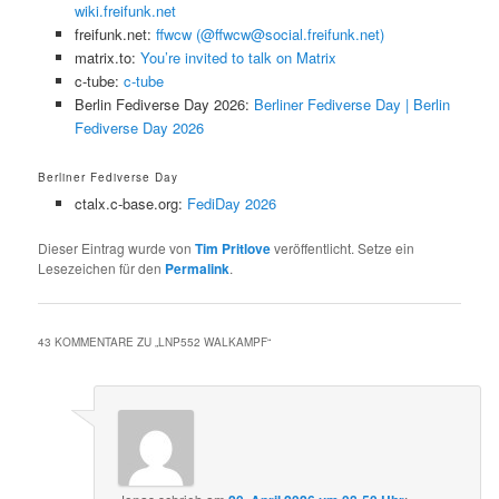
wiki.freifunk.net
freifunk.net:
ffwcw (@ffwcw@social.freifunk.net)
matrix.to:
You’re invited to talk on Matrix
c-tube:
c-tube
Berlin Fediverse Day 2026:
Berliner Fediverse Day | Berlin
Fediverse Day 2026
Berliner Fediverse Day
ctalx.c-base.org:
FediDay 2026
Dieser Eintrag wurde von
Tim Pritlove
veröffentlicht. Setze ein
Lesezeichen für den
Permalink
.
43 KOMMENTARE ZU „
LNP552 WALKAMPF
“