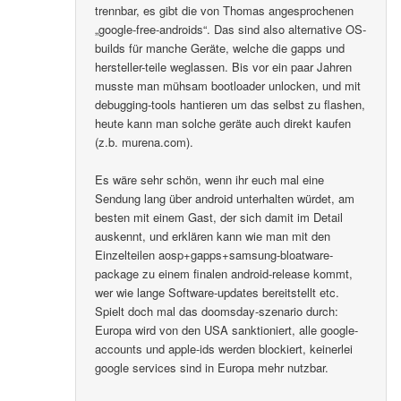
trennbar, es gibt die von Thomas angesprochenen
„google-free-androids“. Das sind also alternative OS-
builds für manche Geräte, welche die gapps und
hersteller-teile weglassen. Bis vor ein paar Jahren
musste man mühsam bootloader unlocken, und mit
debugging-tools hantieren um das selbst zu flashen,
heute kann man solche geräte auch direkt kaufen
(z.b. murena.com).
Es wäre sehr schön, wenn ihr euch mal eine
Sendung lang über android unterhalten würdet, am
besten mit einem Gast, der sich damit im Detail
auskennt, und erklären kann wie man mit den
Einzelteilen aosp+gapps+samsung-bloatware-
package zu einem finalen android-release kommt,
wer wie lange Software-updates bereitstellt etc.
Spielt doch mal das doomsday-szenario durch:
Europa wird von den USA sanktioniert, alle google-
accounts und apple-ids werden blockiert, keinerlei
google services sind in Europa mehr nutzbar.