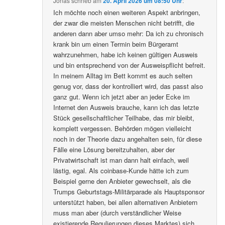
Jonas
schrieb
am
20. April 2026 um 08:50 Uhr
:
Ich möchte noch einen weiteren Aspekt anbringen,
der zwar die meisten Menschen nicht betrifft, die
anderen dann aber umso mehr: Da ich zu chronisch
krank bin um einen Termin beim Bürgeramt
wahrzunehmen, habe ich keinen gültigen Ausweis
und bin entsprechend von der Ausweispflicht befreit.
In meinem Alltag im Bett kommt es auch selten
genug vor, dass der kontrolliert wird, das passt also
ganz gut. Wenn ich jetzt aber an jeder Ecke im
Internet den Ausweis brauche, kann ich das letzte
Stück gesellschaftlicher Teilhabe, das mir bleibt,
komplett vergessen. Behörden mögen vielleicht
noch in der Theorie dazu angehalten sein, für diese
Fälle eine Lösung bereitzuhalten, aber der
Privatwirtschaft ist man dann halt einfach, weil
lästig, egal. Als coinbase-Kunde hätte ich zum
Beispiel gerne den Anbieter gewechselt, als die
Trumps Geburtstags-Militärparade als Hauptsponsor
unterstützt haben, bei allen alternativen Anbietern
muss man aber (durch verständlicher Weise
existierende Regulierungen dieses Marktes) sich