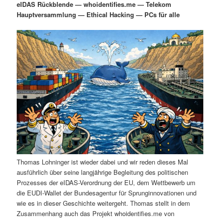
eIDAS Rückblende — whoidentifies.me — Telekom
i
s
Hauptversammlung — Ethical Hacking — PCs für alle
m
u
n
n
g
a
ä
n
e
v
n
i
r
d
g
a
e
ä
t
i
n
r
o
n
I
e
n
n
Thomas Lohninger ist wieder dabei und wir reden dieses Mal
h
I
ausführlich über seine langjährige Begleitung des politischen
Prozesses der eIDAS-Verordnung der EU, dem Wettbewerb um
a
n
die EUDI-Wallet der Bundesagentur für Sprunginnovationen und
wie es in dieser Geschichte weitergeht. Thomas stellt in dem
l
h
Zusammenhang auch das Projekt whoidentifies.me von