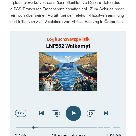
Epicenter.works vor, dass über öffentlich verfügbare Daten des
t
a
eIDAS-Prozesses Transparenz schaffen soll. Zum Schluss reden
wir noch über seinen Auftritt bei der Telekom-Hauptversammlung
s
l
und Initiativen zum Absichern von Ethical Hacking in Österreich.
p
t
r
s
i
p
n
r
g
i
e
n
n
g
e
n