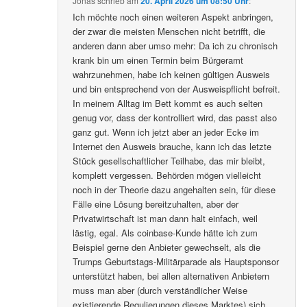
Jonas
schrieb
am
20. April 2026 um 08:50 Uhr
:
Ich möchte noch einen weiteren Aspekt anbringen,
der zwar die meisten Menschen nicht betrifft, die
anderen dann aber umso mehr: Da ich zu chronisch
krank bin um einen Termin beim Bürgeramt
wahrzunehmen, habe ich keinen gültigen Ausweis
und bin entsprechend von der Ausweispflicht befreit.
In meinem Alltag im Bett kommt es auch selten
genug vor, dass der kontrolliert wird, das passt also
ganz gut. Wenn ich jetzt aber an jeder Ecke im
Internet den Ausweis brauche, kann ich das letzte
Stück gesellschaftlicher Teilhabe, das mir bleibt,
komplett vergessen. Behörden mögen vielleicht
noch in der Theorie dazu angehalten sein, für diese
Fälle eine Lösung bereitzuhalten, aber der
Privatwirtschaft ist man dann halt einfach, weil
lästig, egal. Als coinbase-Kunde hätte ich zum
Beispiel gerne den Anbieter gewechselt, als die
Trumps Geburtstags-Militärparade als Hauptsponsor
unterstützt haben, bei allen alternativen Anbietern
muss man aber (durch verständlicher Weise
existierende Regulierungen dieses Marktes) sich