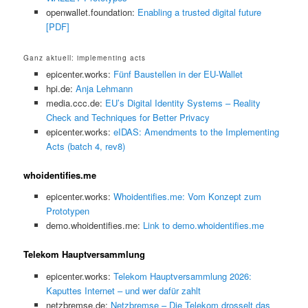
openwallet.foundation:
Enabling a trusted digital future
[PDF]
Ganz aktuell: implementing acts
epicenter.works:
Fünf Baustellen in der EU-Wallet
hpi.de:
Anja Lehmann
media.ccc.de:
EU’s Digital Identity Systems – Reality
Check and Techniques for Better Privacy
epicenter.works:
eIDAS: Amendments to the Implementing
Acts (batch 4, rev8)
whoidentifies.me
epicenter.works:
Whoidentifies.me: Vom Konzept zum
Prototypen
demo.whoidentifies.me:
Link to demo.whoidentifies.me
Telekom Hauptversammlung
epicenter.works:
Telekom Hauptversammlung 2026:
Kaputtes Internet – und wer dafür zahlt
netzbremse.de:
Netzbremse – Die Telekom drosselt das