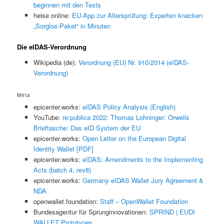
beginnen mit den Tests
heise online:
EU-App zur Altersprüfung: Experten knacken
„Sorglos-Paket“ in Minuten
Die eIDAS-Verordnung
Wikipedia (de):
Verordnung (EU) Nr. 910/2014 (eIDAS-
Verordnung)
Meta
epicenter.works:
eIDAS Policy Analysis (English)
YouTube:
re:publica 2022: Thomas Lohninger: Orwells
Brieftasche: Das eID System der EU
epicenter.works:
Open Letter on the European Digital
Identity Wallet [PDF]
epicenter.works:
eIDAS: Amendments to the Implementing
Acts (batch 4, rev8)
epicenter.works:
Germany eIDAS Wallet Jury Agreement &
NDA
openwallet.foundation:
Staff – OpenWallet Foundation
Bundesagentur für Sprunginnovationen:
SPRIND | EUDI
WALLET Prototypes