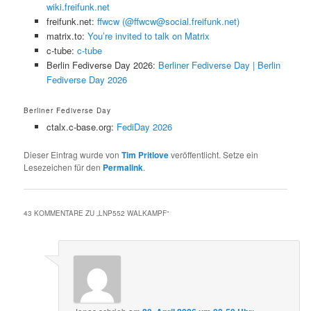
wiki.freifunk.net
freifunk.net:
ffwcw (@ffwcw@social.freifunk.net)
matrix.to:
You’re invited to talk on Matrix
c-tube:
c-tube
Berlin Fediverse Day 2026:
Berliner Fediverse Day | Berlin
Fediverse Day 2026
Berliner Fediverse Day
ctalx.c-base.org:
FediDay 2026
Dieser Eintrag wurde von
Tim Pritlove
veröffentlicht. Setze ein
Lesezeichen für den
Permalink
.
43 KOMMENTARE ZU „
LNP552 WALKAMPF
“