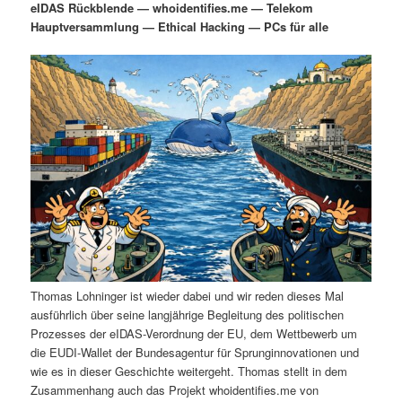
eIDAS Rückblende — whoidentifies.me — Telekom
i
s
Hauptversammlung — Ethical Hacking — PCs für alle
m
u
n
n
g
a
ä
n
e
v
n
i
r
d
g
a
e
ä
t
i
n
r
o
n
I
e
n
n
Thomas Lohninger ist wieder dabei und wir reden dieses Mal
h
I
ausführlich über seine langjährige Begleitung des politischen
Prozesses der eIDAS-Verordnung der EU, dem Wettbewerb um
a
n
die EUDI-Wallet der Bundesagentur für Sprunginnovationen und
wie es in dieser Geschichte weitergeht. Thomas stellt in dem
l
h
Zusammenhang auch das Projekt whoidentifies.me von