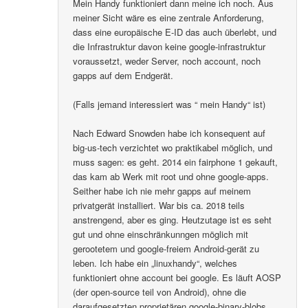
Mein Handy funktioniert dann meine ich noch. Aus
meiner Sicht wäre es eine zentrale Anforderung,
dass eine europäische E-ID das auch überlebt, und
die Infrastruktur davon keine google-infrastruktur
voraussetzt, weder Server, noch account, noch
gapps auf dem Endgerät.
(Falls jemand interessiert was “ mein Handy“ ist)
Nach Edward Snowden habe ich konsequent auf
big-us-tech verzichtet wo praktikabel möglich, und
muss sagen: es geht. 2014 ein fairphone 1 gekauft,
das kam ab Werk mit root und ohne google-apps.
Seither habe ich nie mehr gapps auf meinem
privatgerät installiert. War bis ca. 2018 teils
anstrengend, aber es ging. Heutzutage ist es seht
gut und ohne einschränkunngen möglich mit
gerootetem und google-freiem Android-gerät zu
leben. Ich habe ein „linuxhandy“, welches
funktioniert ohne account bei google. Es läuft AOSP
(der open-source teil von Android), ohne die
daraufgesetzten proprietären google-binary-blobs..