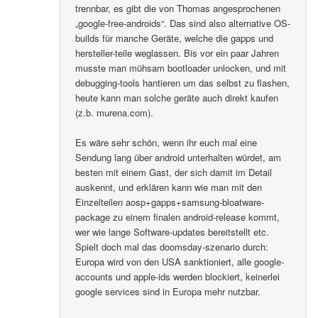
trennbar, es gibt die von Thomas angesprochenen
„google-free-androids“. Das sind also alternative OS-
builds für manche Geräte, welche die gapps und
hersteller-teile weglassen. Bis vor ein paar Jahren
musste man mühsam bootloader unlocken, und mit
debugging-tools hantieren um das selbst zu flashen,
heute kann man solche geräte auch direkt kaufen
(z.b. murena.com).
Es wäre sehr schön, wenn ihr euch mal eine
Sendung lang über android unterhalten würdet, am
besten mit einem Gast, der sich damit im Detail
auskennt, und erklären kann wie man mit den
Einzelteilen aosp+gapps+samsung-bloatware-
package zu einem finalen android-release kommt,
wer wie lange Software-updates bereitstellt etc.
Spielt doch mal das doomsday-szenario durch:
Europa wird von den USA sanktioniert, alle google-
accounts und apple-ids werden blockiert, keinerlei
google services sind in Europa mehr nutzbar.