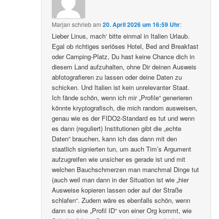
Marjan
schrieb
am
20. April 2026 um 16:59 Uhr
:
Lieber Linus, mach‘ bitte einmal in Italien Urlaub.
Egal ob richtiges seriöses Hotel, Bed and Breakfast
oder Camping-Platz, Du hast keine Chance dich in
diesem Land aufzuhalten, ohne Dir deinen Ausweis
abfotografieren zu lassen oder deine Daten zu
schicken. Und Italien ist kein unrelevanter Staat.
Ich fände schön, wenn ich mir „Profile“ generieren
könnte kryptografisch, die mich random ausweisen,
genau wie es der FIDO2-Standard es tut und wenn
es dann (reguliert) Institutionen gibt die „echte
Daten“ brauchen, kann ich das dann mit den
staatlich signierten tun, um auch Tim’s Argument
aufzugreifen wie unsicher es gerade ist und mit
welchen Bauchschmerzen man manchmal Dinge tut
(auch weil man dann in der Situation ist wie „hier
Ausweise kopieren lassen oder auf der Straße
schlafen“. Zudem wäre es ebenfalls schön, wenn
dann so eine „Profil ID“ von einer Org kommt, wie