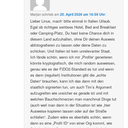
Marjan
schrieb
am
20. April 2026 um 16:59 Uhr
:
Lieber Linus, mach‘ bitte einmal in Italien Urlaub.
Egal ob richtiges seriöses Hotel, Bed and Breakfast
oder Camping-Platz, Du hast keine Chance dich in
diesem Land aufzuhalten, ohne Dir deinen Ausweis
abfotografieren zu lassen oder deine Daten zu
schicken. Und Italien ist kein unrelevanter Staat.
Ich fände schön, wenn ich mir „Profile“ generieren
könnte kryptografisch, die mich random ausweisen,
genau wie es der FIDO2-Standard es tut und wenn
es dann (reguliert) Institutionen gibt die „echte
Daten“ brauchen, kann ich das dann mit den
staatlich signierten tun, um auch Tim’s Argument
aufzugreifen wie unsicher es gerade ist und mit
welchen Bauchschmerzen man manchmal Dinge tut
(auch weil man dann in der Situation ist wie „hier
Ausweise kopieren lassen oder auf der Straße
schlafen“. Zudem wäre es ebenfalls schön, wenn
dann so eine „Profil ID“ von einer Org kommt, wie