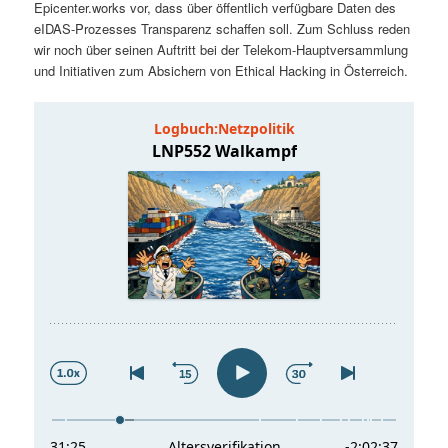
Epicenter.works vor, dass über öffentlich verfügbare Daten des
t
a
eIDAS-Prozesses Transparenz schaffen soll. Zum Schluss reden
wir noch über seinen Auftritt bei der Telekom-Hauptversammlung
s
l
und Initiativen zum Absichern von Ethical Hacking in Österreich.
p
t
r
s
i
p
n
r
g
i
e
n
n
g
e
n