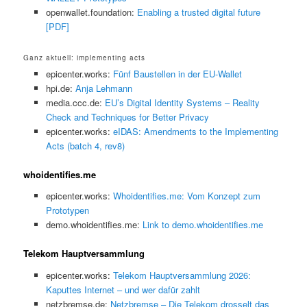
openwallet.foundation:
Enabling a trusted digital future
[PDF]
Ganz aktuell: implementing acts
epicenter.works:
Fünf Baustellen in der EU-Wallet
hpi.de:
Anja Lehmann
media.ccc.de:
EU’s Digital Identity Systems – Reality
Check and Techniques for Better Privacy
epicenter.works:
eIDAS: Amendments to the Implementing
Acts (batch 4, rev8)
whoidentifies.me
epicenter.works:
Whoidentifies.me: Vom Konzept zum
Prototypen
demo.whoidentifies.me:
Link to demo.whoidentifies.me
Telekom Hauptversammlung
epicenter.works:
Telekom Hauptversammlung 2026:
Kaputtes Internet – und wer dafür zahlt
netzbremse.de:
Netzbremse – Die Telekom drosselt das