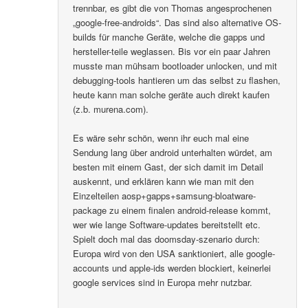
trennbar, es gibt die von Thomas angesprochenen
„google-free-androids“. Das sind also alternative OS-
builds für manche Geräte, welche die gapps und
hersteller-teile weglassen. Bis vor ein paar Jahren
musste man mühsam bootloader unlocken, und mit
debugging-tools hantieren um das selbst zu flashen,
heute kann man solche geräte auch direkt kaufen
(z.b. murena.com).
Es wäre sehr schön, wenn ihr euch mal eine
Sendung lang über android unterhalten würdet, am
besten mit einem Gast, der sich damit im Detail
auskennt, und erklären kann wie man mit den
Einzelteilen aosp+gapps+samsung-bloatware-
package zu einem finalen android-release kommt,
wer wie lange Software-updates bereitstellt etc.
Spielt doch mal das doomsday-szenario durch:
Europa wird von den USA sanktioniert, alle google-
accounts und apple-ids werden blockiert, keinerlei
google services sind in Europa mehr nutzbar.