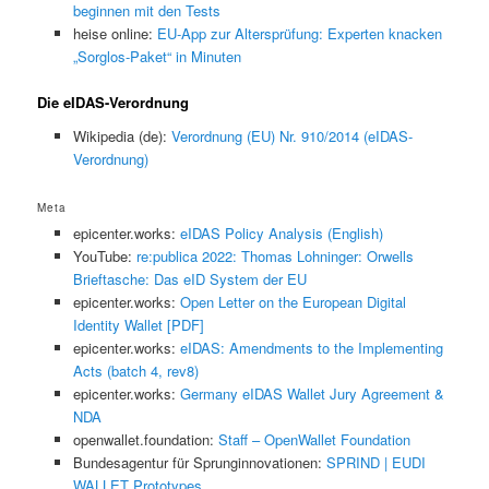
beginnen mit den Tests
heise online:
EU-App zur Altersprüfung: Experten knacken
„Sorglos-Paket“ in Minuten
Die eIDAS-Verordnung
Wikipedia (de):
Verordnung (EU) Nr. 910/2014 (eIDAS-
Verordnung)
Meta
epicenter.works:
eIDAS Policy Analysis (English)
YouTube:
re:publica 2022: Thomas Lohninger: Orwells
Brieftasche: Das eID System der EU
epicenter.works:
Open Letter on the European Digital
Identity Wallet [PDF]
epicenter.works:
eIDAS: Amendments to the Implementing
Acts (batch 4, rev8)
epicenter.works:
Germany eIDAS Wallet Jury Agreement &
NDA
openwallet.foundation:
Staff – OpenWallet Foundation
Bundesagentur für Sprunginnovationen:
SPRIND | EUDI
WALLET Prototypes