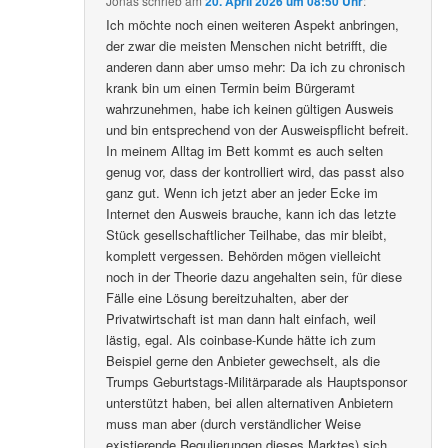
Jonas
schrieb
am
20. April 2026 um 08:50 Uhr
:
Ich möchte noch einen weiteren Aspekt anbringen,
der zwar die meisten Menschen nicht betrifft, die
anderen dann aber umso mehr: Da ich zu chronisch
krank bin um einen Termin beim Bürgeramt
wahrzunehmen, habe ich keinen gültigen Ausweis
und bin entsprechend von der Ausweispflicht befreit.
In meinem Alltag im Bett kommt es auch selten
genug vor, dass der kontrolliert wird, das passt also
ganz gut. Wenn ich jetzt aber an jeder Ecke im
Internet den Ausweis brauche, kann ich das letzte
Stück gesellschaftlicher Teilhabe, das mir bleibt,
komplett vergessen. Behörden mögen vielleicht
noch in der Theorie dazu angehalten sein, für diese
Fälle eine Lösung bereitzuhalten, aber der
Privatwirtschaft ist man dann halt einfach, weil
lästig, egal. Als coinbase-Kunde hätte ich zum
Beispiel gerne den Anbieter gewechselt, als die
Trumps Geburtstags-Militärparade als Hauptsponsor
unterstützt haben, bei allen alternativen Anbietern
muss man aber (durch verständlicher Weise
existierende Regulierungen dieses Marktes) sich