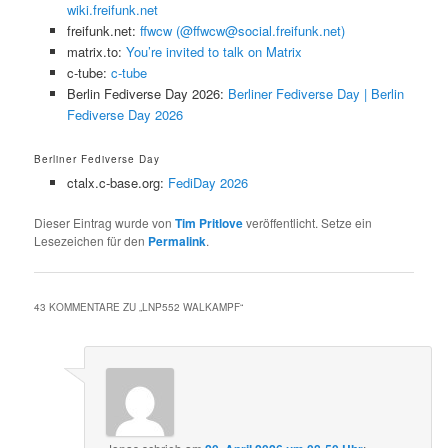
wiki.freifunk.net
freifunk.net:
ffwcw (@ffwcw@social.freifunk.net)
matrix.to:
You’re invited to talk on Matrix
c-tube:
c-tube
Berlin Fediverse Day 2026:
Berliner Fediverse Day | Berlin
Fediverse Day 2026
Berliner Fediverse Day
ctalx.c-base.org:
FediDay 2026
Dieser Eintrag wurde von
Tim Pritlove
veröffentlicht. Setze ein
Lesezeichen für den
Permalink
.
43 KOMMENTARE ZU „
LNP552 WALKAMPF
“