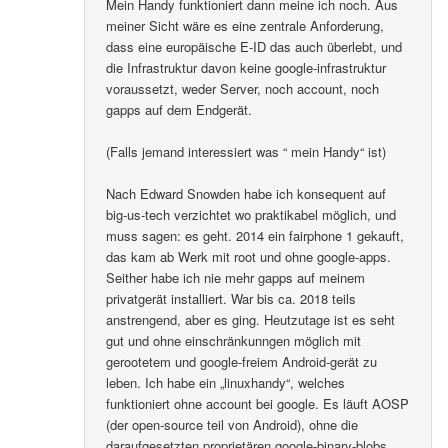
Mein Handy funktioniert dann meine ich noch. Aus
meiner Sicht wäre es eine zentrale Anforderung,
dass eine europäische E-ID das auch überlebt, und
die Infrastruktur davon keine google-infrastruktur
voraussetzt, weder Server, noch account, noch
gapps auf dem Endgerät.
(Falls jemand interessiert was “ mein Handy“ ist)
Nach Edward Snowden habe ich konsequent auf
big-us-tech verzichtet wo praktikabel möglich, und
muss sagen: es geht. 2014 ein fairphone 1 gekauft,
das kam ab Werk mit root und ohne google-apps.
Seither habe ich nie mehr gapps auf meinem
privatgerät installiert. War bis ca. 2018 teils
anstrengend, aber es ging. Heutzutage ist es seht
gut und ohne einschränkunngen möglich mit
gerootetem und google-freiem Android-gerät zu
leben. Ich habe ein „linuxhandy“, welches
funktioniert ohne account bei google. Es läuft AOSP
(der open-source teil von Android), ohne die
daraufgesetzten proprietären google-binary-blobs..