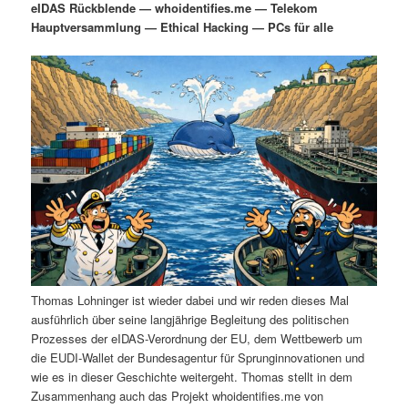
eIDAS Rückblende — whoidentifies.me — Telekom
i
s
Hauptversammlung — Ethical Hacking — PCs für alle
m
u
n
n
g
a
ä
n
e
v
n
i
r
d
g
a
e
ä
t
i
n
r
o
n
I
e
n
n
Thomas Lohninger ist wieder dabei und wir reden dieses Mal
h
I
ausführlich über seine langjährige Begleitung des politischen
Prozesses der eIDAS-Verordnung der EU, dem Wettbewerb um
a
n
die EUDI-Wallet der Bundesagentur für Sprunginnovationen und
wie es in dieser Geschichte weitergeht. Thomas stellt in dem
l
h
Zusammenhang auch das Projekt whoidentifies.me von