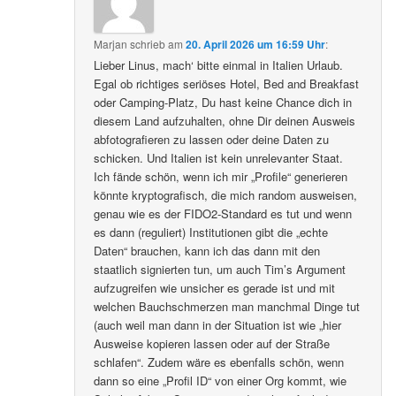
Marjan
schrieb
am
20. April 2026 um 16:59 Uhr
:
Lieber Linus, mach‘ bitte einmal in Italien Urlaub.
Egal ob richtiges seriöses Hotel, Bed and Breakfast
oder Camping-Platz, Du hast keine Chance dich in
diesem Land aufzuhalten, ohne Dir deinen Ausweis
abfotografieren zu lassen oder deine Daten zu
schicken. Und Italien ist kein unrelevanter Staat.
Ich fände schön, wenn ich mir „Profile“ generieren
könnte kryptografisch, die mich random ausweisen,
genau wie es der FIDO2-Standard es tut und wenn
es dann (reguliert) Institutionen gibt die „echte
Daten“ brauchen, kann ich das dann mit den
staatlich signierten tun, um auch Tim’s Argument
aufzugreifen wie unsicher es gerade ist und mit
welchen Bauchschmerzen man manchmal Dinge tut
(auch weil man dann in der Situation ist wie „hier
Ausweise kopieren lassen oder auf der Straße
schlafen“. Zudem wäre es ebenfalls schön, wenn
dann so eine „Profil ID“ von einer Org kommt, wie