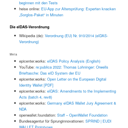
beginnen mit den Tests
heise online:
EU-App zur Altersprüfung: Experten knacken
„Sorglos-Paket“ in Minuten
Die eIDAS-Verordnung
Wikipedia (de):
Verordnung (EU) Nr. 910/2014 (eIDAS-
Verordnung)
Meta
epicenter.works:
eIDAS Policy Analysis (English)
YouTube:
re:publica 2022: Thomas Lohninger: Orwells
Brieftasche: Das eID System der EU
epicenter.works:
Open Letter on the European Digital
Identity Wallet [PDF]
epicenter.works:
eIDAS: Amendments to the Implementing
Acts (batch 4, rev8)
epicenter.works:
Germany eIDAS Wallet Jury Agreement &
NDA
openwallet.foundation:
Staff – OpenWallet Foundation
Bundesagentur für Sprunginnovationen:
SPRIND | EUDI
WALLET Prototypes