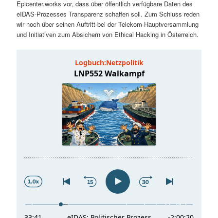
Epicenter.works vor, dass über öffentlich verfügbare Daten des
t
a
eIDAS-Prozesses Transparenz schaffen soll. Zum Schluss reden
wir noch über seinen Auftritt bei der Telekom-Hauptversammlung
s
l
und Initiativen zum Absichern von Ethical Hacking in Österreich.
p
t
r
s
i
p
n
r
g
i
e
n
n
g
e
n