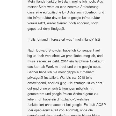
Mein Handy funktioniert dann meine ich noch. Aus
meiner Sicht wäre es eine zentrale Anforderung,
dass eine europäische E-ID das auch überlebt, und
die Infrastruktur davon keine google-infrastruktur
voraussetzt, weder Server, noch account, noch
gapps auf dem Endgerät.
(Falls jemand interessiert was “ mein Handy“ ist)
Nach Edward Snowden habe ich konsequent auf
big-us-tech verzichtet wo praktikabel möglich, und
muss sagen: es geht. 2014 ein fairphone 1 gekauft,
das kam ab Werk mit root und ohne google-apps.
Seither habe ich nie mehr gapps auf meinem
privatgerät installiert. War bis ca. 2018 teils
anstrengend, aber es ging. Heutzutage ist es seht
gut und ohne einschränkunngen möglich mit
gerootetem und google-freiem Android-gerät zu
leben. Ich habe ein „linuxhandy“, welches
funktioniert ohne account bei google. Es läuft AOSP
(der open-source teil von Android), ohne die
daraufgesetzten proprietären google-binary-blobs..