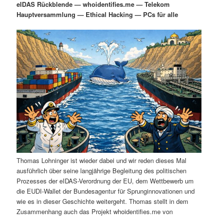
eIDAS Rückblende — whoidentifies.me — Telekom
i
s
Hauptversammlung — Ethical Hacking — PCs für alle
m
u
n
n
g
a
ä
n
e
v
n
i
r
d
g
a
e
ä
t
i
n
r
o
n
I
e
n
n
Thomas Lohninger ist wieder dabei und wir reden dieses Mal
h
I
ausführlich über seine langjährige Begleitung des politischen
Prozesses der eIDAS-Verordnung der EU, dem Wettbewerb um
a
n
die EUDI-Wallet der Bundesagentur für Sprunginnovationen und
wie es in dieser Geschichte weitergeht. Thomas stellt in dem
l
h
Zusammenhang auch das Projekt whoidentifies.me von