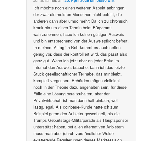
Jonas
schrieb
am
20. April 2026 um 08:50 Uhr
:
Ich möchte noch einen weiteren Aspekt anbringen,
der zwar die meisten Menschen nicht betrifft, die
anderen dann aber umso mehr: Da ich zu chronisch
krank bin um einen Termin beim Bürgeramt
wahrzunehmen, habe ich keinen gültigen Ausweis
und bin entsprechend von der Ausweispflicht befreit.
In meinem Alltag im Bett kommt es auch selten
genug vor, dass der kontrolliert wird, das passt also
ganz gut. Wenn ich jetzt aber an jeder Ecke im
Internet den Ausweis brauche, kann ich das letzte
Stück gesellschaftlicher Teilhabe, das mir bleibt,
komplett vergessen. Behörden mögen vielleicht
noch in der Theorie dazu angehalten sein, für diese
Fälle eine Lösung bereitzuhalten, aber der
Privatwirtschaft ist man dann halt einfach, weil
lästig, egal. Als coinbase-Kunde hätte ich zum
Beispiel gerne den Anbieter gewechselt, als die
Trumps Geburtstags-Militärparade als Hauptsponsor
unterstützt haben, bei allen alternativen Anbietern
muss man aber (durch verständlicher Weise
existierende Regulierungen dieses Marktes) sich