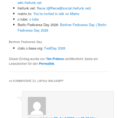
wiki.freifunk.net
freifunk.net:
ffwcw (@ffwcw@social.freifunk.net)
matrix.to:
You’re invited to talk on Matrix
c-tube:
c-tube
Berlin Fediverse Day 2026:
Berliner Fediverse Day | Berlin
Fediverse Day 2026
Berliner Fediverse Day
ctalx.c-base.org:
FediDay 2026
Dieser Eintrag wurde von
Tim Pritlove
veröffentlicht. Setze ein
Lesezeichen für den
Permalink
.
43 KOMMENTARE ZU „
LNP552 WALKAMPF
“