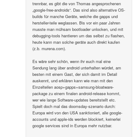
trennbar, es gibt die von Thomas angesprochenen
„google-free-androids“. Das sind also alternative OS-
builds für manche Geräte, welche die gapps und
hersteller-teile weglassen. Bis vor ein paar Jahren
musste man mühsam bootloader unlocken, und mit
debugging-tools hantieren um das selbst zu flashen,
heute kann man solche geräte auch direkt kaufen
(z.b. murena.com).
Es wäre sehr schön, wenn ihr euch mal eine
Sendung lang über android unterhalten würdet, am
besten mit einem Gast, der sich damit im Detail
auskennt, und erklären kann wie man mit den
Einzelteilen aosp+gapps+samsung-bloatware-
package zu einem finalen android-release kommt,
wer wie lange Software-updates bereitstellt etc.
Spielt doch mal das doomsday-szenario durch:
Europa wird von den USA sanktioniert, alle google-
accounts und apple-ids werden blockiert, keinerlei
google services sind in Europa mehr nutzbar.