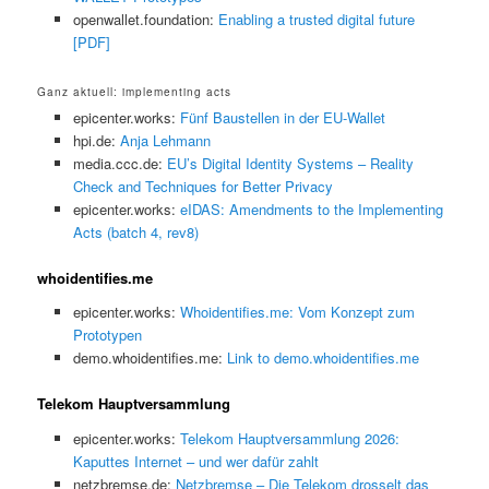
openwallet.foundation:
Enabling a trusted digital future
[PDF]
Ganz aktuell: implementing acts
epicenter.works:
Fünf Baustellen in der EU-Wallet
hpi.de:
Anja Lehmann
media.ccc.de:
EU’s Digital Identity Systems – Reality
Check and Techniques for Better Privacy
epicenter.works:
eIDAS: Amendments to the Implementing
Acts (batch 4, rev8)
whoidentifies.me
epicenter.works:
Whoidentifies.me: Vom Konzept zum
Prototypen
demo.whoidentifies.me:
Link to demo.whoidentifies.me
Telekom Hauptversammlung
epicenter.works:
Telekom Hauptversammlung 2026:
Kaputtes Internet – und wer dafür zahlt
netzbremse.de:
Netzbremse – Die Telekom drosselt das