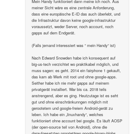
Mein Handy funktioniert dann meine ich noch. Aus
meiner Sicht wäre es eine zentrale Anforderung,
dass eine europäische E-ID das auch überlebt, und
die Infrastruktur davon keine google-infrastruktur
voraussetzt, weder Server, noch account, noch
gapps auf dem Endgerät.
(Falls jemand interessiert was “ mein Handy“ ist)
Nach Edward Snowden habe ich konsequent auf
big-us-tech verzichtet wo praktikabel möglich, und
muss sagen: es geht. 2014 ein fairphone 1 gekauft,
das kam ab Werk mit root und ohne google-apps.
Seither habe ich nie mehr gapps auf meinem
privatgerät installiert. War bis ca. 2018 teils
anstrengend, aber es ging. Heutzutage ist es seht
gut und ohne einschränkunngen möglich mit
gerootetem und google-freiem Android-gerät zu
leben. Ich habe ein „linuxhandy“, welches
funktioniert ohne account bei google. Es läuft AOSP
(der open-source teil von Android), ohne die
daraufgesetzten proprietären google-binary-blobs..