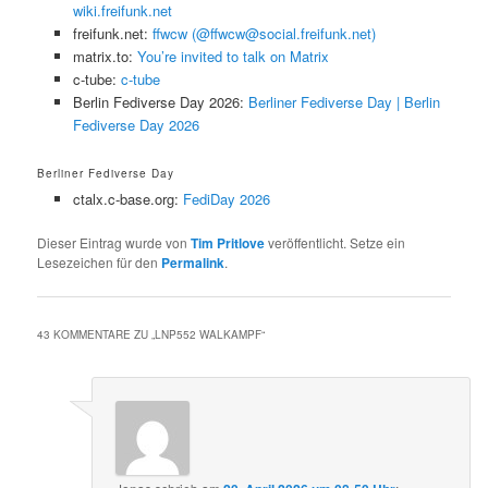
wiki.freifunk.net
freifunk.net:
ffwcw (@ffwcw@social.freifunk.net)
matrix.to:
You’re invited to talk on Matrix
c-tube:
c-tube
Berlin Fediverse Day 2026:
Berliner Fediverse Day | Berlin
Fediverse Day 2026
Berliner Fediverse Day
ctalx.c-base.org:
FediDay 2026
Dieser Eintrag wurde von
Tim Pritlove
veröffentlicht. Setze ein
Lesezeichen für den
Permalink
.
43 KOMMENTARE ZU „
LNP552 WALKAMPF
“