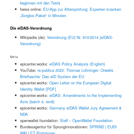
beginnen mit den Tests
heise online:
EU-App zur Altersprüfung: Experten knacken
„Sorglos-Paket“ in Minuten
Die eIDAS-Verordnung
Wikipedia (de):
Verordnung (EU) Nr. 910/2014 (eIDAS-
Verordnung)
Meta
epicenter.works:
eIDAS Policy Analysis (English)
YouTube:
re:publica 2022: Thomas Lohninger: Orwells
Brieftasche: Das eID System der EU
epicenter.works:
Open Letter on the European Digital
Identity Wallet [PDF]
epicenter.works:
eIDAS: Amendments to the Implementing
Acts (batch 4, rev8)
epicenter.works:
Germany eIDAS Wallet Jury Agreement &
NDA
openwallet.foundation:
Staff – OpenWallet Foundation
Bundesagentur für Sprunginnovationen:
SPRIND | EUDI
WALLET Prototypes