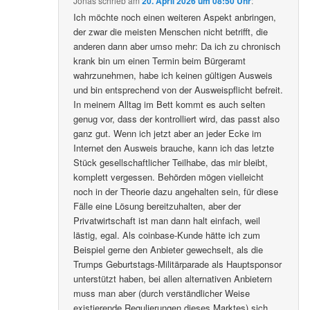
Jonas
schrieb
am
20. April 2026 um 08:50 Uhr
:
Ich möchte noch einen weiteren Aspekt anbringen,
der zwar die meisten Menschen nicht betrifft, die
anderen dann aber umso mehr: Da ich zu chronisch
krank bin um einen Termin beim Bürgeramt
wahrzunehmen, habe ich keinen gültigen Ausweis
und bin entsprechend von der Ausweispflicht befreit.
In meinem Alltag im Bett kommt es auch selten
genug vor, dass der kontrolliert wird, das passt also
ganz gut. Wenn ich jetzt aber an jeder Ecke im
Internet den Ausweis brauche, kann ich das letzte
Stück gesellschaftlicher Teilhabe, das mir bleibt,
komplett vergessen. Behörden mögen vielleicht
noch in der Theorie dazu angehalten sein, für diese
Fälle eine Lösung bereitzuhalten, aber der
Privatwirtschaft ist man dann halt einfach, weil
lästig, egal. Als coinbase-Kunde hätte ich zum
Beispiel gerne den Anbieter gewechselt, als die
Trumps Geburtstags-Militärparade als Hauptsponsor
unterstützt haben, bei allen alternativen Anbietern
muss man aber (durch verständlicher Weise
existierende Regulierungen dieses Marktes) sich