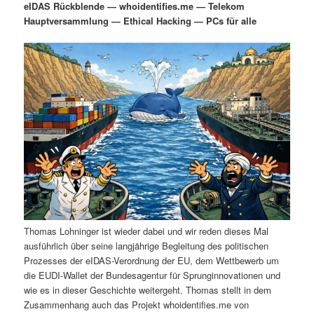
eIDAS Rückblende — whoidentifies.me — Telekom
i
s
Hauptversammlung — Ethical Hacking — PCs für alle
m
u
n
n
g
a
ä
n
e
v
n
i
r
d
g
a
e
ä
t
i
n
r
o
n
I
e
n
n
Thomas Lohninger ist wieder dabei und wir reden dieses Mal
h
I
ausführlich über seine langjährige Begleitung des politischen
Prozesses der eIDAS-Verordnung der EU, dem Wettbewerb um
a
n
die EUDI-Wallet der Bundesagentur für Sprunginnovationen und
wie es in dieser Geschichte weitergeht. Thomas stellt in dem
l
h
Zusammenhang auch das Projekt whoidentifies.me von