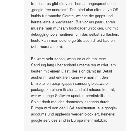
trennbar, es gibt die von Thomas angesprochenen
„google-free-androids“. Das sind also alternative OS-
builds für manche Geräte, welche die gapps und
hersteller-teile weglassen. Bis vor ein paar Jahren
musste man mühsam bootloader unlocken, und mit
debugging-tools hantieren um das selbst zu flashen,
heute kann man solche geräte auch direkt kaufen
(z.b. murena.com).
Es wäre sehr schön, wenn ihr euch mal eine
Sendung lang über android unterhalten würdet, am
besten mit einem Gast, der sich damit im Detail
auskennt, und erklären kann wie man mit den
Einzelteilen aosp+gapps+samsung-bloatware-
package zu einem finalen android-release kommt,
wer wie lange Software-updates bereitstellt etc.
Spielt doch mal das doomsday-szenario durch:
Europa wird von den USA sanktioniert, alle google-
accounts und apple-ids werden blockiert, keinerlei
google services sind in Europa mehr nutzbar.