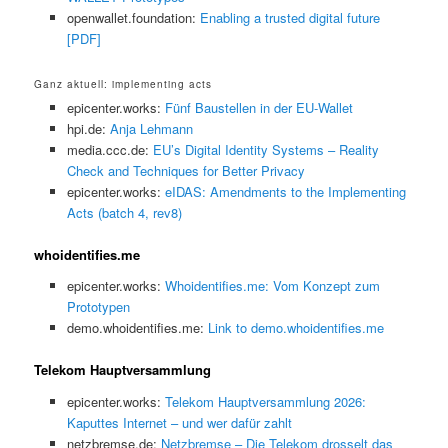
openwallet.foundation:
Enabling a trusted digital future
[PDF]
Ganz aktuell: implementing acts
epicenter.works:
Fünf Baustellen in der EU-Wallet
hpi.de:
Anja Lehmann
media.ccc.de:
EU’s Digital Identity Systems – Reality
Check and Techniques for Better Privacy
epicenter.works:
eIDAS: Amendments to the Implementing
Acts (batch 4, rev8)
whoidentifies.me
epicenter.works:
Whoidentifies.me: Vom Konzept zum
Prototypen
demo.whoidentifies.me:
Link to demo.whoidentifies.me
Telekom Hauptversammlung
epicenter.works:
Telekom Hauptversammlung 2026:
Kaputtes Internet – und wer dafür zahlt
netzbremse.de:
Netzbremse – Die Telekom drosselt das