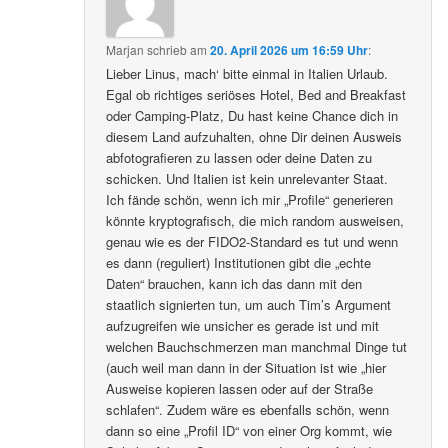
Marjan
schrieb
am
20. April 2026 um 16:59 Uhr
:
Lieber Linus, mach‘ bitte einmal in Italien Urlaub.
Egal ob richtiges seriöses Hotel, Bed and Breakfast
oder Camping-Platz, Du hast keine Chance dich in
diesem Land aufzuhalten, ohne Dir deinen Ausweis
abfotografieren zu lassen oder deine Daten zu
schicken. Und Italien ist kein unrelevanter Staat.
Ich fände schön, wenn ich mir „Profile“ generieren
könnte kryptografisch, die mich random ausweisen,
genau wie es der FIDO2-Standard es tut und wenn
es dann (reguliert) Institutionen gibt die „echte
Daten“ brauchen, kann ich das dann mit den
staatlich signierten tun, um auch Tim’s Argument
aufzugreifen wie unsicher es gerade ist und mit
welchen Bauchschmerzen man manchmal Dinge tut
(auch weil man dann in der Situation ist wie „hier
Ausweise kopieren lassen oder auf der Straße
schlafen“. Zudem wäre es ebenfalls schön, wenn
dann so eine „Profil ID“ von einer Org kommt, wie