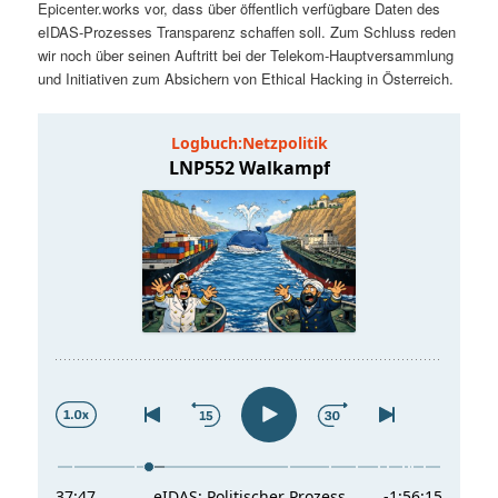
Epicenter.works vor, dass über öffentlich verfügbare Daten des
t
a
eIDAS-Prozesses Transparenz schaffen soll. Zum Schluss reden
wir noch über seinen Auftritt bei der Telekom-Hauptversammlung
s
l
und Initiativen zum Absichern von Ethical Hacking in Österreich.
p
t
r
s
i
p
n
r
g
i
e
n
n
g
e
n