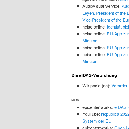
Audiovisual Service:
Aud
Leyen, President of the
Vice-President of the Eu
heise online:
Identität b
heise online:
EU-App zur 
Minuten
heise online:
EU-App zur 
heise online:
EU-App zur 
Minuten
Die eIDAS-Verordnung
Wikipedia (de):
Verordnu
Meta
epicenter.works:
eIDAS P
YouTube:
re:publica 202
System der EU
epicenter.works:
Open Le