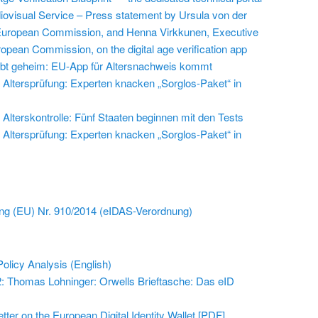
iovisual Service – Press statement by Ursula von der
 European Commission, and Henna Virkkunen, Executive
ropean Commission, on the digital age verification app
leibt geheim: EU-App für Altersnachweis kommt
Altersprüfung: Experten knacken „Sorglos-Paket“ in
Alterskontrolle: Fünf Staaten beginnen mit den Tests
Altersprüfung: Experten knacken „Sorglos-Paket“ in
ng (EU) Nr. 910/2014 (eIDAS-Verordnung)
olicy Analysis (English)
2: Thomas Lohninger: Orwells Brieftasche: Das eID
tter on the European Digital Identity Wallet [PDF]