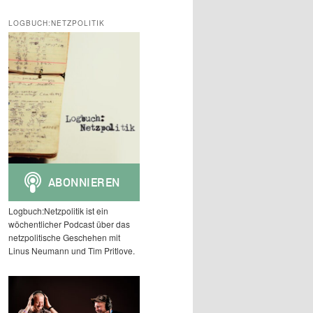
c
h
LOGBUCH:NETZPOLITIK
e
n
Logbuch:Netzpolitik ist ein
wöchentlicher Podcast über das
netzpolitische Geschehen mit
Linus Neumann und Tim Pritlove.