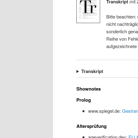
Transkript
mit 
Bitte beachten:
nicht nachträgli
sonderlich gena
Reihe von Fehle
aufgezeichnete
Transkript
Shownotes
Prolog
www.spiegel.de:
Gestran
Altersprüfung
ageverification.dev:
EU A