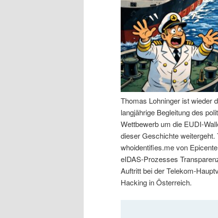
n
r
I
e
n
n
h
I
Thomas Lohninger ist wieder d
a
n
langjährige Begleitung des po
Wettbewerb um die EUDI-Walle
l
h
dieser Geschichte weitergeht
whoidentifies.me von Epicenter
t
a
eIDAS-Prozesses Transparenz 
Auftritt bei der Telekom-Haup
s
l
Hacking in Österreich.
p
t