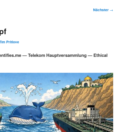
Nächster
→
pf
Tim Pritlove
ntifies.me — Telekom Hauptversammlung — Ethical