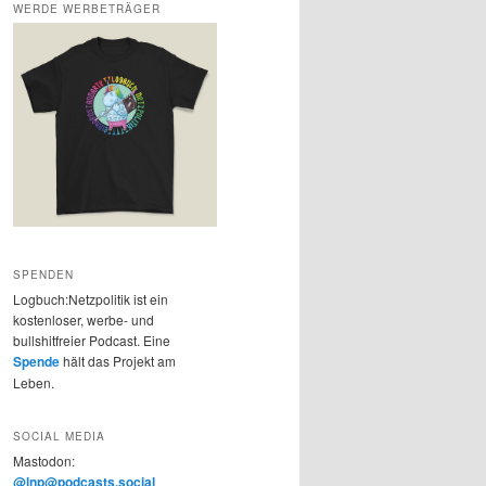
WERDE WERBETRÄGER
SPENDEN
Logbuch:Netzpolitik ist ein
kostenloser, werbe- und
bullshitfreier Podcast. Eine
Spende
hält das Projekt am
Leben.
SOCIAL MEDIA
Mastodon:
@lnp@podcasts.social