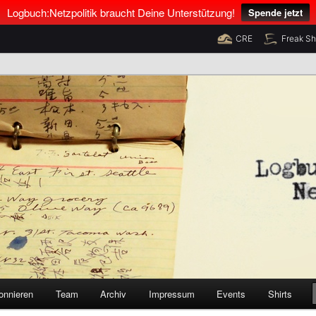
Logbuch:Netzpolitik braucht Deine Unterstützung!
Spende jetzt
CRE
Freak S
nus Neumann und Tim Pritlove
olitik
onnieren
Team
Archiv
Impressum
Events
Shirts