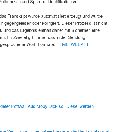
Zeitmarken und Sprecheridentifikation vor.
 das Transkript wurde automatisiert erzeugt und wurde
ch gegengelesen oder korrigiert. Dieser Prozess ist nicht
u und das Ergebnis enthält daher mit Sicherheit eine
rn. Im Zweifel gilt immer das in der Sendung
 gesprochene Wort. Formate:
HTML
,
WEBVTT
.
deter Pottwal: Aus Moby Dick soll Diesel werden
ge Verification Blueprint — the dedicated technical portal