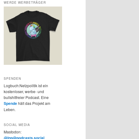
WERDE WERBETRÄGER
SPENDEN
Logbuch:Netzpolitik ist ein
kostenloser, werbe- und
bullshitfreier Podcast. Eine
Spende
hält das Projekt am
Leben.
SOCIAL MEDIA
Mastodon:
@lnp@podcasts.social