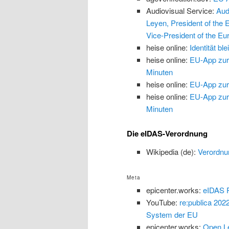
Audiovisual Service:
Aud
Leyen, President of the
Vice-President of the Eu
heise online:
Identität b
heise online:
EU-App zur 
Minuten
heise online:
EU-App zur 
heise online:
EU-App zur 
Minuten
Die eIDAS-Verordnung
Wikipedia (de):
Verordnu
Meta
epicenter.works:
eIDAS P
YouTube:
re:publica 202
System der EU
epicenter.works:
Open Le