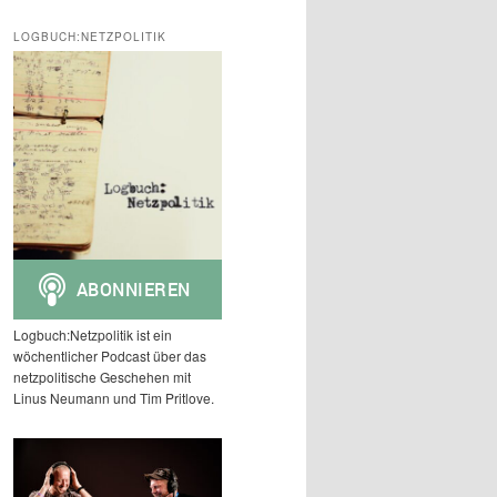
c
h
LOGBUCH:NETZPOLITIK
e
n
Logbuch:Netzpolitik ist ein
wöchentlicher Podcast über das
netzpolitische Geschehen mit
Linus Neumann und Tim Pritlove.