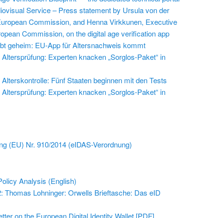
iovisual Service – Press statement by Ursula von der
 European Commission, and Henna Virkkunen, Executive
ropean Commission, on the digital age verification app
leibt geheim: EU-App für Altersnachweis kommt
Altersprüfung: Experten knacken „Sorglos-Paket“ in
Alterskontrolle: Fünf Staaten beginnen mit den Tests
Altersprüfung: Experten knacken „Sorglos-Paket“ in
ng (EU) Nr. 910/2014 (eIDAS-Verordnung)
olicy Analysis (English)
2: Thomas Lohninger: Orwells Brieftasche: Das eID
tter on the European Digital Identity Wallet [PDF]