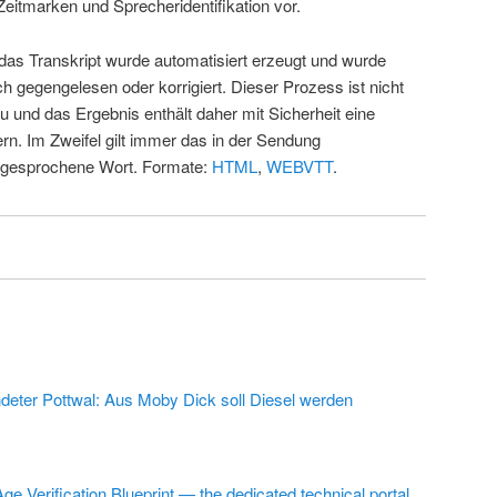
Zeitmarken und Sprecheridentifikation vor.
 das Transkript wurde automatisiert erzeugt und wurde
ch gegengelesen oder korrigiert. Dieser Prozess ist nicht
u und das Ergebnis enthält daher mit Sicherheit eine
rn. Im Zweifel gilt immer das in der Sendung
 gesprochene Wort. Formate:
HTML
,
WEBVTT
.
deter Pottwal: Aus Moby Dick soll Diesel werden
ge Verification Blueprint — the dedicated technical portal