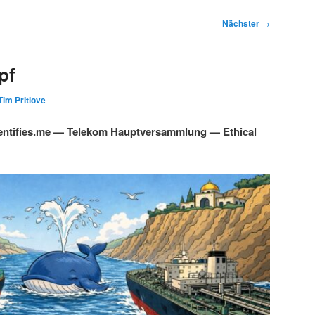
Nächster
→
pf
Tim Pritlove
ntifies.me — Telekom Hauptversammlung — Ethical