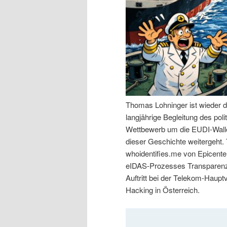
n
r
I
e
n
n
h
I
Thomas Lohninger ist wieder d
a
n
langjährige Begleitung des po
Wettbewerb um die EUDI-Walle
l
h
dieser Geschichte weitergeht
whoidentifies.me von Epicenter
t
a
eIDAS-Prozesses Transparenz 
Auftritt bei der Telekom-Haup
s
l
Hacking in Österreich.
p
t