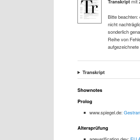
Transkript
mit 
Bitte beachten:
nicht nachträgli
sonderlich gena
Reihe von Fehle
aufgezeichnete
Transkript
Shownotes
Prolog
www.spiegel.de:
Gestran
Altersprüfung
ageverification.dev:
EU A