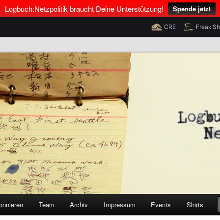
Logbuch:Netzpolitik braucht Deine Unterstützung!
Spende jetzt
CRE
Freak S
nus Neumann und Tim Pritlove
olitik
onnieren
Team
Archiv
Impressum
Events
Shirts