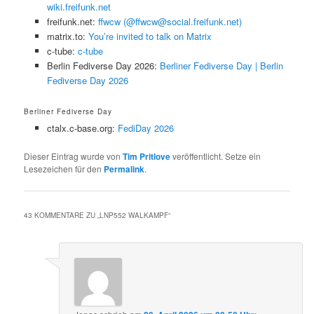
wiki.freifunk.net
freifunk.net:
ffwcw (@ffwcw@social.freifunk.net)
matrix.to:
You’re invited to talk on Matrix
c-tube:
c-tube
Berlin Fediverse Day 2026:
Berliner Fediverse Day | Berlin
Fediverse Day 2026
Berliner Fediverse Day
ctalx.c-base.org:
FediDay 2026
Dieser Eintrag wurde von
Tim Pritlove
veröffentlicht. Setze ein
Lesezeichen für den
Permalink
.
43 KOMMENTARE ZU „
LNP552 WALKAMPF
“