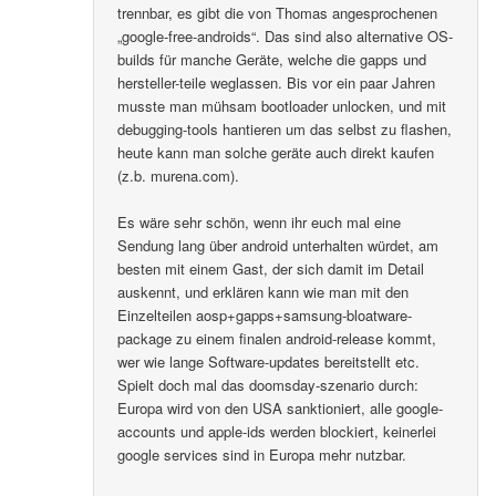
trennbar, es gibt die von Thomas angesprochenen
„google-free-androids“. Das sind also alternative OS-
builds für manche Geräte, welche die gapps und
hersteller-teile weglassen. Bis vor ein paar Jahren
musste man mühsam bootloader unlocken, und mit
debugging-tools hantieren um das selbst zu flashen,
heute kann man solche geräte auch direkt kaufen
(z.b. murena.com).
Es wäre sehr schön, wenn ihr euch mal eine
Sendung lang über android unterhalten würdet, am
besten mit einem Gast, der sich damit im Detail
auskennt, und erklären kann wie man mit den
Einzelteilen aosp+gapps+samsung-bloatware-
package zu einem finalen android-release kommt,
wer wie lange Software-updates bereitstellt etc.
Spielt doch mal das doomsday-szenario durch:
Europa wird von den USA sanktioniert, alle google-
accounts und apple-ids werden blockiert, keinerlei
google services sind in Europa mehr nutzbar.