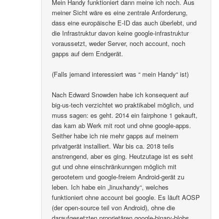
Mein Handy funktioniert dann meine ich noch. Aus
meiner Sicht wäre es eine zentrale Anforderung,
dass eine europäische E-ID das auch überlebt, und
die Infrastruktur davon keine google-infrastruktur
voraussetzt, weder Server, noch account, noch
gapps auf dem Endgerät.
(Falls jemand interessiert was “ mein Handy“ ist)
Nach Edward Snowden habe ich konsequent auf
big-us-tech verzichtet wo praktikabel möglich, und
muss sagen: es geht. 2014 ein fairphone 1 gekauft,
das kam ab Werk mit root und ohne google-apps.
Seither habe ich nie mehr gapps auf meinem
privatgerät installiert. War bis ca. 2018 teils
anstrengend, aber es ging. Heutzutage ist es seht
gut und ohne einschränkunngen möglich mit
gerootetem und google-freiem Android-gerät zu
leben. Ich habe ein „linuxhandy“, welches
funktioniert ohne account bei google. Es läuft AOSP
(der open-source teil von Android), ohne die
daraufgesetzten proprietären google-binary-blobs..