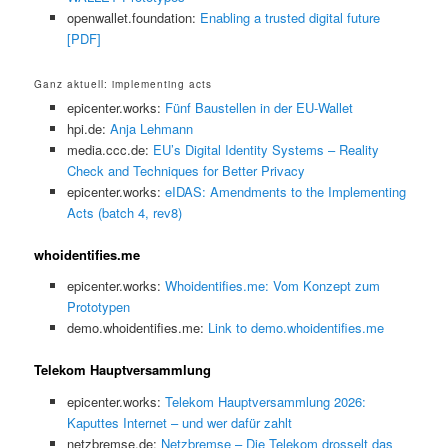
openwallet.foundation:
Enabling a trusted digital future
[PDF]
Ganz aktuell: implementing acts
epicenter.works:
Fünf Baustellen in der EU-Wallet
hpi.de:
Anja Lehmann
media.ccc.de:
EU’s Digital Identity Systems – Reality
Check and Techniques for Better Privacy
epicenter.works:
eIDAS: Amendments to the Implementing
Acts (batch 4, rev8)
whoidentifies.me
epicenter.works:
Whoidentifies.me: Vom Konzept zum
Prototypen
demo.whoidentifies.me:
Link to demo.whoidentifies.me
Telekom Hauptversammlung
epicenter.works:
Telekom Hauptversammlung 2026:
Kaputtes Internet – und wer dafür zahlt
netzbremse.de:
Netzbremse – Die Telekom drosselt das