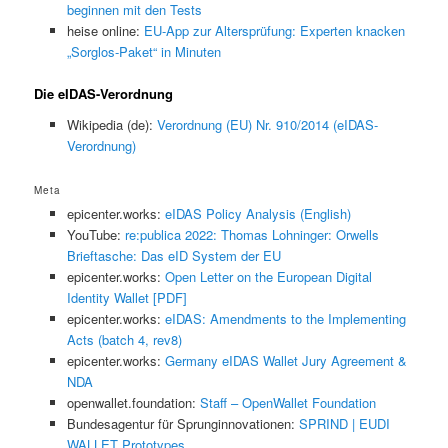
beginnen mit den Tests
heise online:
EU-App zur Altersprüfung: Experten knacken
„Sorglos-Paket“ in Minuten
Die eIDAS-Verordnung
Wikipedia (de):
Verordnung (EU) Nr. 910/2014 (eIDAS-
Verordnung)
Meta
epicenter.works:
eIDAS Policy Analysis (English)
YouTube:
re:publica 2022: Thomas Lohninger: Orwells
Brieftasche: Das eID System der EU
epicenter.works:
Open Letter on the European Digital
Identity Wallet [PDF]
epicenter.works:
eIDAS: Amendments to the Implementing
Acts (batch 4, rev8)
epicenter.works:
Germany eIDAS Wallet Jury Agreement &
NDA
openwallet.foundation:
Staff – OpenWallet Foundation
Bundesagentur für Sprunginnovationen:
SPRIND | EUDI
WALLET Prototypes