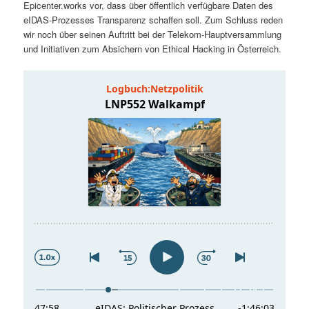
Epicenter.works vor, dass über öffentlich verfügbare Daten des
t
a
eIDAS-Prozesses Transparenz schaffen soll. Zum Schluss reden
wir noch über seinen Auftritt bei der Telekom-Hauptversammlung
s
l
und Initiativen zum Absichern von Ethical Hacking in Österreich.
p
t
r
s
i
p
n
r
g
i
e
n
n
g
e
n