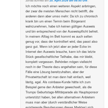
Jonas
schrieb
am
20. April 2026 um 08:50 Uhr
:
Ich möchte noch einen weiteren Aspekt anbringen,
der zwar die meisten Menschen nicht betrifft, die
anderen dann aber umso mehr: Da ich zu chronisch
krank bin um einen Termin beim Bürgeramt
wahrzunehmen, habe ich keinen gültigen Ausweis
und bin entsprechend von der Ausweispflicht befreit.
In meinem Alltag im Bett kommt es auch selten
genug vor, dass der kontrolliert wird, das passt also
ganz gut. Wenn ich jetzt aber an jeder Ecke im
Internet den Ausweis brauche, kann ich das letzte
Stück gesellschaftlicher Teilhabe, das mir bleibt,
komplett vergessen. Behörden mögen vielleicht
noch in der Theorie dazu angehalten sein, für diese
Fälle eine Lösung bereitzuhalten, aber der
Privatwirtschaft ist man dann halt einfach, weil
lästig, egal. Als coinbase-Kunde hätte ich zum
Beispiel gerne den Anbieter gewechselt, als die
Trumps Geburtstags-Militärparade als Hauptsponsor
unterstützt haben, bei allen alternativen Anbietern
muss man aber (durch verständlicher Weise
existierende Regulierungen dieses Marktes) sich