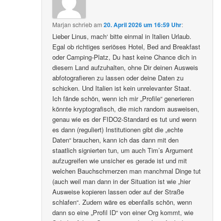
Marjan
schrieb
am
20. April 2026 um 16:59 Uhr
:
Lieber Linus, mach‘ bitte einmal in Italien Urlaub.
Egal ob richtiges seriöses Hotel, Bed and Breakfast
oder Camping-Platz, Du hast keine Chance dich in
diesem Land aufzuhalten, ohne Dir deinen Ausweis
abfotografieren zu lassen oder deine Daten zu
schicken. Und Italien ist kein unrelevanter Staat.
Ich fände schön, wenn ich mir „Profile“ generieren
könnte kryptografisch, die mich random ausweisen,
genau wie es der FIDO2-Standard es tut und wenn
es dann (reguliert) Institutionen gibt die „echte
Daten“ brauchen, kann ich das dann mit den
staatlich signierten tun, um auch Tim’s Argument
aufzugreifen wie unsicher es gerade ist und mit
welchen Bauchschmerzen man manchmal Dinge tut
(auch weil man dann in der Situation ist wie „hier
Ausweise kopieren lassen oder auf der Straße
schlafen“. Zudem wäre es ebenfalls schön, wenn
dann so eine „Profil ID“ von einer Org kommt, wie