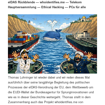
eIDAS Rückblende — whoidentifies.me — Telekom
i
s
Hauptversammlung — Ethical Hacking — PCs für alle
m
u
n
n
g
a
ä
n
e
v
n
i
r
d
g
a
e
ä
t
i
n
r
o
n
I
e
n
n
Thomas Lohninger ist wieder dabei und wir reden dieses Mal
h
I
ausführlich über seine langjährige Begleitung des politischen
Prozesses der eIDAS-Verordnung der EU, dem Wettbewerb um
a
n
die EUDI-Wallet der Bundesagentur für Sprunginnovationen und
wie es in dieser Geschichte weitergeht. Thomas stellt in dem
l
h
Zusammenhang auch das Projekt whoidentifies.me von