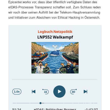
Epicenter.works vor, dass über öffentlich verfügbare Daten des
t
a
eIDAS-Prozesses Transparenz schaffen soll. Zum Schluss reden
wir noch über seinen Auftritt bei der Telekom-Hauptversammlung
s
l
und Initiativen zum Absichern von Ethical Hacking in Österreich.
p
t
r
s
i
p
n
r
g
i
e
n
n
g
e
n