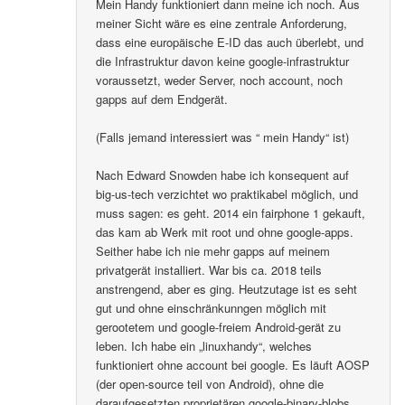
Mein Handy funktioniert dann meine ich noch. Aus
meiner Sicht wäre es eine zentrale Anforderung,
dass eine europäische E-ID das auch überlebt, und
die Infrastruktur davon keine google-infrastruktur
voraussetzt, weder Server, noch account, noch
gapps auf dem Endgerät.
(Falls jemand interessiert was “ mein Handy“ ist)
Nach Edward Snowden habe ich konsequent auf
big-us-tech verzichtet wo praktikabel möglich, und
muss sagen: es geht. 2014 ein fairphone 1 gekauft,
das kam ab Werk mit root und ohne google-apps.
Seither habe ich nie mehr gapps auf meinem
privatgerät installiert. War bis ca. 2018 teils
anstrengend, aber es ging. Heutzutage ist es seht
gut und ohne einschränkunngen möglich mit
gerootetem und google-freiem Android-gerät zu
leben. Ich habe ein „linuxhandy“, welches
funktioniert ohne account bei google. Es läuft AOSP
(der open-source teil von Android), ohne die
daraufgesetzten proprietären google-binary-blobs..