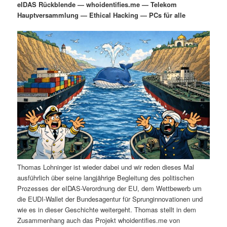
eIDAS Rückblende — whoidentifies.me — Telekom
i
s
Hauptversammlung — Ethical Hacking — PCs für alle
m
u
n
n
g
a
ä
n
e
v
n
i
r
d
g
a
e
ä
t
i
n
r
o
n
I
e
n
n
Thomas Lohninger ist wieder dabei und wir reden dieses Mal
h
I
ausführlich über seine langjährige Begleitung des politischen
Prozesses der eIDAS-Verordnung der EU, dem Wettbewerb um
a
n
die EUDI-Wallet der Bundesagentur für Sprunginnovationen und
wie es in dieser Geschichte weitergeht. Thomas stellt in dem
l
h
Zusammenhang auch das Projekt whoidentifies.me von