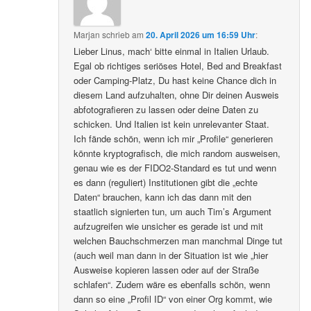
Marjan
schrieb
am
20. April 2026 um 16:59 Uhr
:
Lieber Linus, mach‘ bitte einmal in Italien Urlaub.
Egal ob richtiges seriöses Hotel, Bed and Breakfast
oder Camping-Platz, Du hast keine Chance dich in
diesem Land aufzuhalten, ohne Dir deinen Ausweis
abfotografieren zu lassen oder deine Daten zu
schicken. Und Italien ist kein unrelevanter Staat.
Ich fände schön, wenn ich mir „Profile“ generieren
könnte kryptografisch, die mich random ausweisen,
genau wie es der FIDO2-Standard es tut und wenn
es dann (reguliert) Institutionen gibt die „echte
Daten“ brauchen, kann ich das dann mit den
staatlich signierten tun, um auch Tim’s Argument
aufzugreifen wie unsicher es gerade ist und mit
welchen Bauchschmerzen man manchmal Dinge tut
(auch weil man dann in der Situation ist wie „hier
Ausweise kopieren lassen oder auf der Straße
schlafen“. Zudem wäre es ebenfalls schön, wenn
dann so eine „Profil ID“ von einer Org kommt, wie