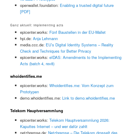
openwallet.foundation:
Enabling a trusted digital future
[PDF]
Ganz aktuell: implementing acts
epicenter.works:
Fünf Baustellen in der EU-Wallet
hpi.de:
Anja Lehmann
media.ccc.de:
EU’s Digital Identity Systems – Reality
Check and Techniques for Better Privacy
epicenter.works:
eIDAS: Amendments to the Implementing
Acts (batch 4, rev8)
whoidentifies.me
epicenter.works:
Whoidentifies.me: Vom Konzept zum
Prototypen
demo.whoidentifies.me:
Link to demo.whoidentifies.me
Telekom Hauptversammlung
epicenter.works:
Telekom Hauptversammlung 2026:
Kaputtes Internet – und wer dafür zahlt
netzbremse.de:
Netzbremse – Die Telekom drosselt das