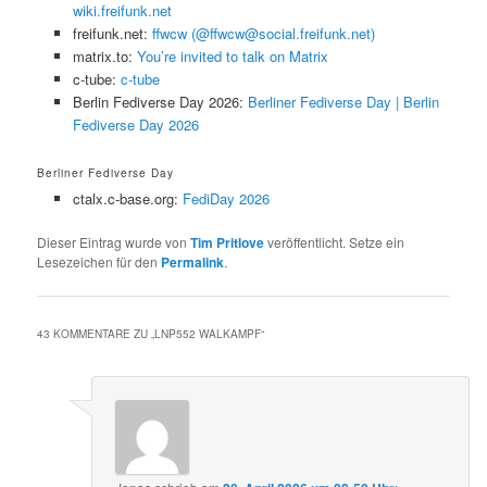
wiki.freifunk.net
freifunk.net:
ffwcw (@ffwcw@social.freifunk.net)
matrix.to:
You’re invited to talk on Matrix
c-tube:
c-tube
Berlin Fediverse Day 2026:
Berliner Fediverse Day | Berlin
Fediverse Day 2026
Berliner Fediverse Day
ctalx.c-base.org:
FediDay 2026
Dieser Eintrag wurde von
Tim Pritlove
veröffentlicht. Setze ein
Lesezeichen für den
Permalink
.
43 KOMMENTARE ZU „
LNP552 WALKAMPF
“