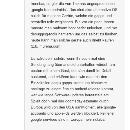
trennbar, es gibt die von Thomas angesprochenen
„google-free-androids“. Das sind also alternative OS-
builds für manche Geräte, welche die gapps und
hersteller-teile weglassen. Bis vor ein paar Jahren
musste man mühsam bootloader unlocken, und mit
debugging-tools hantieren um das selbst zu flashen,
heute kann man solche geräte auch direkt kaufen
(z.b. murena.com).
Es wäre sehr schön, wenn ihr euch mal eine
Sendung lang über android unterhalten würdet, am
besten mit einem Gast, der sich damit im Detail
auskennt, und erklären kann wie man mit den
Einzelteilen aosp+gapps+samsung-bloatware-
package zu einem finalen android-release kommt,
wer wie lange Software-updates bereitstellt etc.
Spielt doch mal das doomsday-szenario durch:
Europa wird von den USA sanktioniert, alle google-
accounts und apple-ids werden blockiert, keinerlei
google services sind in Europa mehr nutzbar.