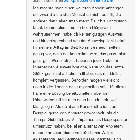
Jonas
schrieb
am
20. April 2026 um 08:50 Uhr
:
Ich möchte noch einen weiteren Aspekt anbringen,
der zwar die meisten Menschen nicht betrifft, die
anderen dann aber umso mehr: Da ich zu chronisch
krank bin um einen Termin beim Bürgeramt
wahrzunehmen, habe ich keinen gültigen Ausweis
und bin entsprechend von der Ausweispflicht befreit.
In meinem Alltag im Bett kommt es auch selten
genug vor, dass der kontrolliert wird, das passt also
ganz gut. Wenn ich jetzt aber an jeder Ecke im
Internet den Ausweis brauche, kann ich das letzte
Stück gesellschaftlicher Teilhabe, das mir bleibt,
komplett vergessen. Behörden mögen vielleicht
noch in der Theorie dazu angehalten sein, für diese
Fälle eine Lösung bereitzuhalten, aber der
Privatwirtschaft ist man dann halt einfach, weil
lästig, egal. Als coinbase-Kunde hätte ich zum
Beispiel gerne den Anbieter gewechselt, als die
Trumps Geburtstags-Militärparade als Hauptsponsor
unterstützt haben, bei allen alternativen Anbietern
muss man aber (durch verständlicher Weise
existierende Regulierungen dieses Marktes) sich