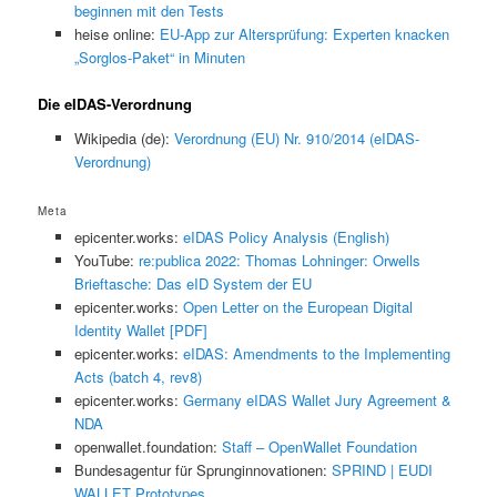
beginnen mit den Tests
heise online:
EU-App zur Altersprüfung: Experten knacken
„Sorglos-Paket“ in Minuten
Die eIDAS-Verordnung
Wikipedia (de):
Verordnung (EU) Nr. 910/2014 (eIDAS-
Verordnung)
Meta
epicenter.works:
eIDAS Policy Analysis (English)
YouTube:
re:publica 2022: Thomas Lohninger: Orwells
Brieftasche: Das eID System der EU
epicenter.works:
Open Letter on the European Digital
Identity Wallet [PDF]
epicenter.works:
eIDAS: Amendments to the Implementing
Acts (batch 4, rev8)
epicenter.works:
Germany eIDAS Wallet Jury Agreement &
NDA
openwallet.foundation:
Staff – OpenWallet Foundation
Bundesagentur für Sprunginnovationen:
SPRIND | EUDI
WALLET Prototypes